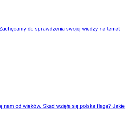
 Zachęcamy do sprawdzenia swojej wiedzy na temat
 nam od wieków. Skąd wzięła się polska flaga? Jakie