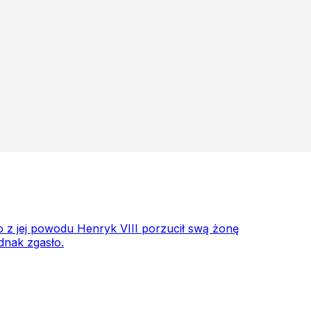
o z jej powodu Henryk VIII porzucił swą żonę
dnak zgasło.