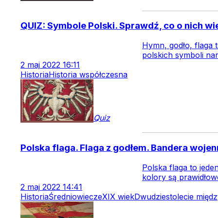
QUIZ: Symbole Polski. Sprawdź, co o nich wi
Hymn, godło, flaga 
polskich symboli n
2
maj
2022
16:11
Historia
Historia współczesna
Quiz
Polska flaga. Flaga z godłem. Bandera wojen
Polska flaga to jed
kolory są prawidłow
2
maj
2022
14:41
Historia
Średniowiecze
XIX wiek
Dwudziestolecie międ