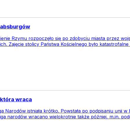
 Habsburgów
ienie Rzymu rozpoczęło się po zdobyciu miasta przez woj
ch. Zajęcie stolicy Państwa Kościelnego było katastrofalne
 która wraca
ga Narodów istniała krótko. Powstała po podpisaniu unii 
rojga narodów wracano wielokrotnie także później, m.in. p