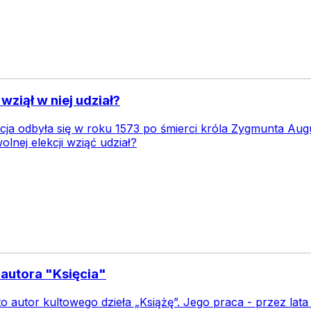
wziął w niej udział?
cja odbyła się w roku 1573 po śmierci króla Zygmunta Augu
olnej elekcji wziąć udział?
 autora "Księcia"
to autor kultowego dzieła „Książę”. Jego praca - przez lat