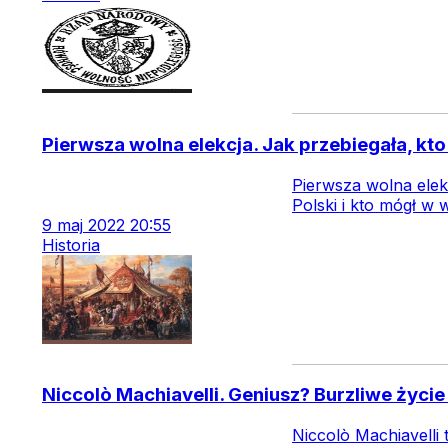
Pierwsza wolna elekcja. Jak przebiegała, kto 
Pierwsza wolna elek
Polski i kto mógł w w
9
maj
2022
20:55
Historia
Niccolò Machiavelli. Geniusz? Burzliwe życie
Niccolò Machiavelli 