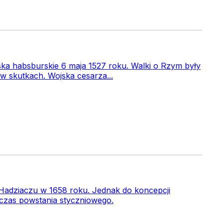
ska habsburskie 6 maja 1527 roku. Walki o Rzym były
 w skutkach. Wojska cesarza...
w Hadziaczu w 1658 roku. Jednak do koncepcji
odczas powstania styczniowego.