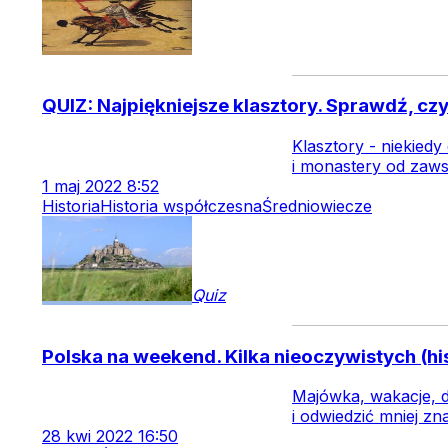
QUIZ: Najpiękniejsze klasztory. Sprawdź, cz
Klasztory - niekiedy
i monastery od zaws
1
maj
2022
8:52
Historia
Historia współczesna
Średniowiecze
Quiz
Polska na weekend. Kilka nieoczywistych (hi
Majówka, wakacje, d
i odwiedzić mniej zn
28
kwi
2022
16:50