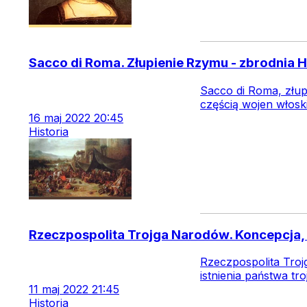
Sacco di Roma. Złupienie Rzymu - zbrodnia
Sacco di Roma, złup
częścią wojen włoski
16
maj
2022
20:45
Historia
Rzeczpospolita Trojga Narodów. Koncepcja,
Rzeczpospolita Troj
istnienia państwa t
11
maj
2022
21:45
Historia