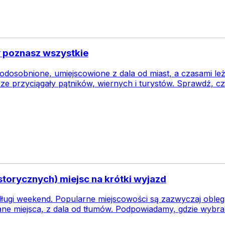
y poznasz wszystkie
 odosobnione, umiejscowione z dala od miast, a czasami le
ze przyciągały pątników, wiernych i turystów. Sprawdź, czy
storycznych) miejsc na krótki wyjazd
ługi weekend. Popularne miejscowości są zazwyczaj obleg
ane miejsca, z dala od tłumów. Podpowiadamy, gdzie wybrać