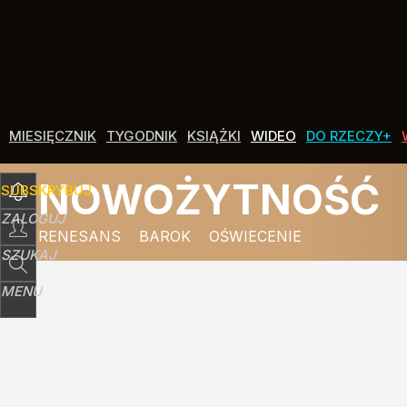
MIESIĘCZNIK
TYGODNIK
KSIĄŻKI
WIDEO
DO RZECZY+
NOWOŻYTNOŚĆ
SUBSKRYBUJ
ZALOGUJ
RENESANS
BAROK
OŚWIECENIE
SZUKAJ
MENU