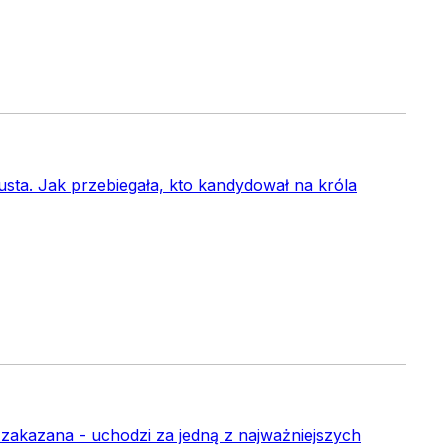
sta. Jak przebiegała, kto kandydował na króla
a zakazana - uchodzi za jedną z najważniejszych