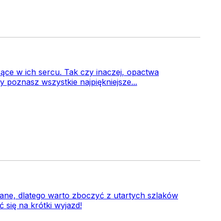
żące w ich sercu. Tak czy inaczej, opactwa
 poznasz wszystkie najpiękniejsze...
ane, dlatego warto zboczyć z utartych szlaków
 się na krótki wyjazd!