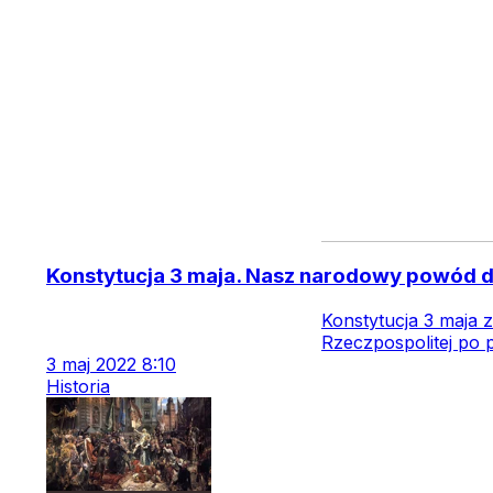
Konstytucja 3 maja. Nasz narodowy powód 
Konstytucja 3 maja 
Rzeczpospolitej po 
3
maj
2022
8:10
Historia