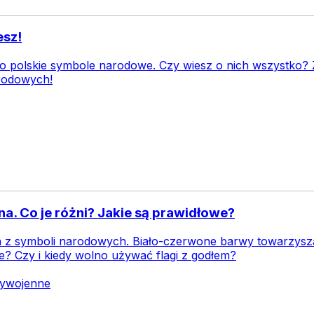
esz!
to polskie symbole narodowe. Czy wiesz o nich wszystko?
arodowych!
na. Co je różni? Jakie są prawidłowe?
en z symboli narodowych. Biało-czerwone barwy towarzyszą
e? Czy i kiedy wolno używać flagi z godłem?
zywojenne