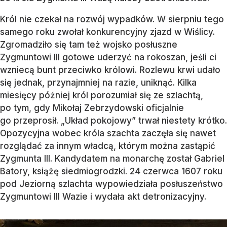
Król nie czekał na rozwój wypadków. W sierpniu tego
samego roku zwołał konkurencyjny zjazd w Wiślicy.
Zgromadziło się tam też wojsko posłuszne
Zygmuntowi III gotowe uderzyć na rokoszan, jeśli ci
wzniecą bunt przeciwko królowi. Rozlewu krwi udało
się jednak, przynajmniej na razie, uniknąć. Kilka
miesięcy później król porozumiał się ze szlachtą,
po tym, gdy Mikołaj Zebrzydowski oficjalnie
go przeprosił. „Układ pokojowy” trwał niestety krótko.
Opozycyjna wobec króla szachta zaczęła się nawet
rozglądać za innym władcą, którym można zastąpić
Zygmunta III. Kandydatem na monarchę został Gabriel
Batory, książę siedmiogrodzki. 24 czerwca 1607 roku
pod Jeziorną szlachta wypowiedziała posłuszeństwo
Zygmuntowi III Wazie i wydała akt detronizacyjny.