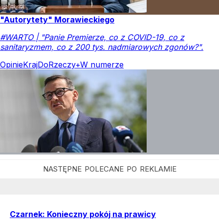
"Autorytety" Morawieckiego
#WARTO | "Panie Premierze, co z COVID-19, co z
sanitaryzmem, co z 200 tys. nadmiarowych zgonów?".
Opinie
Kraj
DoRzeczy+
W numerze
Czarnek: Konieczny pokój na prawicy