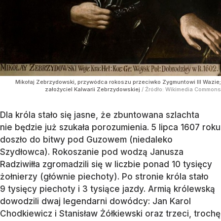
Mikołaj Zebrzydowski, przywódca rokoszu przeciwko Zygmuntowi III Wazie;
założyciel Kalwarii Zebrzydowskiej
/ Źródło:
Wikimedia Commons
Dla króla stało się jasne, że zbuntowana szlachta
nie będzie już szukała porozumienia. 5 lipca 1607 roku
doszło do bitwy pod Guzowem (niedaleko
Szydłowca). Rokoszanie pod wodzą Janusza
Radziwiłła zgromadzili się w liczbie ponad 10 tysięcy
żołnierzy (głównie piechoty). Po stronie króla stało
9 tysięcy piechoty i 3 tysiące jazdy. Armią królewską
dowodzili dwaj legendarni dowódcy: Jan Karol
Chodkiewicz i Stanisław Żółkiewski oraz trzeci, trochę