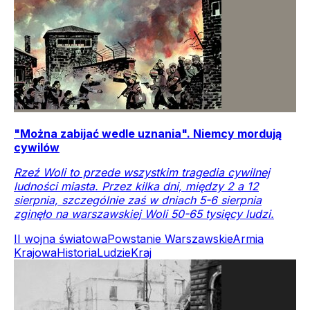
"Można zabijać wedle uznania". Niemcy mordują
cywilów
Rzeź Woli to przede wszystkim tragedia cywilnej
ludności miasta. Przez kilka dni, między 2 a 12
sierpnia, szczególnie zaś w dniach 5-6 sierpnia
zginęło na warszawskiej Woli 50-65 tysięcy ludzi.
II wojna światowa
Powstanie Warszawskie
Armia
Krajowa
Historia
Ludzie
Kraj