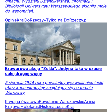
gmachu Wydziału Dziennikarstwa, Informacji i
Bibliologii Uniwersytetu Warszawskiego skłoniło mnie
do wspomnień.
Opinie
Kraj
DoRzeczy+
Tylko na DoRzeczy.pl
Brawurowa akcja "Zośki". Jedyna taka w czasie
całej drugiej wojny
5 sierpnia 1944 roku powstańcy wyzwolili niemiecki
obóz koncentracyjny znajdujący się na terenie
Warszawy
II wojna światowa
Powstanie Warszawskie
Armia
Krajowa
Holokaust
Historia
Ludzie
Kraj