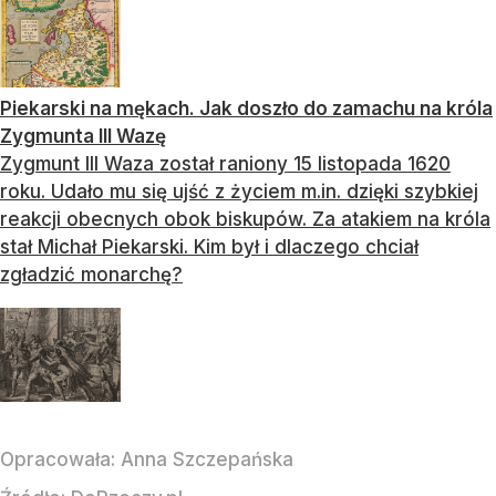
Piekarski na mękach. Jak doszło do zamachu na króla
Zygmunta III Wazę
Zygmunt III Waza został raniony 15 listopada 1620
roku. Udało mu się ujść z życiem m.in. dzięki szybkiej
reakcji obecnych obok biskupów. Za atakiem na króla
stał Michał Piekarski. Kim był i dlaczego chciał
zgładzić monarchę?
Opracowała:
Anna Szczepańska