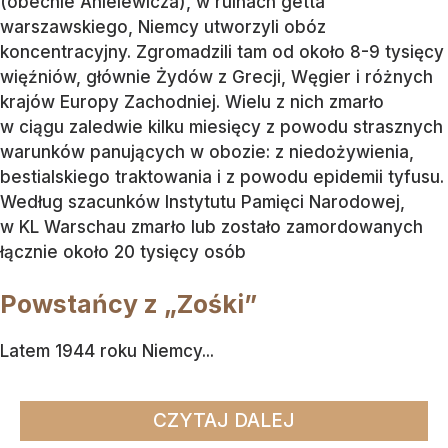
(obecnie Anielewicza), w ruinach getta
warszawskiego, Niemcy utworzyli obóz
koncentracyjny. Zgromadzili tam od około 8-9 tysięcy
więźniów, głównie Żydów z Grecji, Węgier i różnych
krajów Europy Zachodniej. Wielu z nich zmarło
w ciągu zaledwie kilku miesięcy z powodu strasznych
warunków panujących w obozie: z niedożywienia,
bestialskiego traktowania i z powodu epidemii tyfusu.
Według szacunków Instytutu Pamięci Narodowej,
w KL Warschau zmarło lub zostało zamordowanych
łącznie około 20 tysięcy osób
Powstańcy z „Zośki”
Latem 1944 roku Niemcy...
CZYTAJ DALEJ