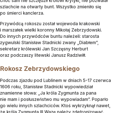
choć sam nie szczędził królowi krytyki, nie pozwalał
szlachcie na otwarty bunt. Wszystko zmieniło się
po śmierci kanclerza.
Przywódcą rokoszu został wojewoda krakowski
i marszałek wielki koronny Mikołaj Zebrzydowski.
Do innych przywódców buntu należeli: starosta
zygwulski Stanisław Stadnicki zwany „Diabłem”,
sekretarz królewski Jan Szczęsny Herburt
oraz podczaszy litewski Janusz Radziwiłł.
Rokosz Zebrzydowskiego
Podczas zjazdu pod Lublinem w dniach 5-17 czerwca
1606 roku, Stanisław Stadnicki wypowiedział
znamienne słowa: „Ja króla Zygmunta za pana
nie mam i posłuszeństwo mu wypowiadam”. Poparło
go wielu innych szlachciców. Ktoś wykrzyknął nawet,
że króla Zygmunta III Wazę należy zdetronizować.