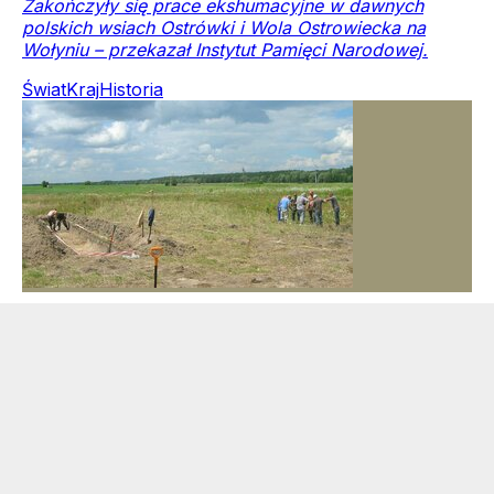
Zakończyły się prace ekshumacyjne w dawnych
polskich wsiach Ostrówki i Wola Ostrowiecka na
Wołyniu – przekazał Instytut Pamięci Narodowej.
Świat
Kraj
Historia