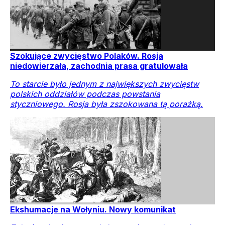
Szokujące zwycięstwo Polaków. Rosja
niedowierzała, zachodnia prasa gratulowała
To starcie było jednym z największych zwycięstw
polskich oddziałów podczas powstania
styczniowego. Rosja była zszokowana tą porażką.
Ekshumacje na Wołyniu. Nowy komunikat