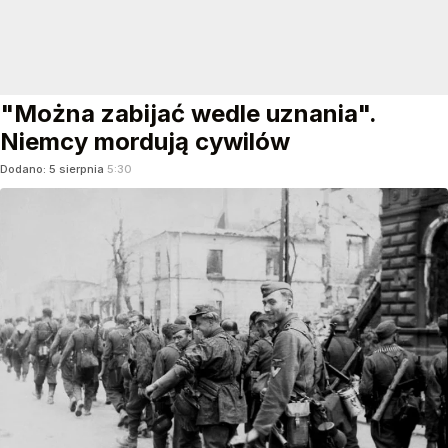
"Można zabijać wedle uznania".
Niemcy mordują cywilów
Dodano:
5
sierpnia
5:30