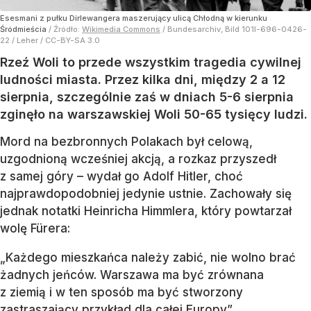
Esesmani z pułku Dirlewangera maszerujący ulicą Chłodną w kierunku
Śródmieścia
/ Źródło:
Wikimedia Commons
/
Bundesarchiv, Bild 101I-696-0426-
22 / Leher / CC-BY-SA 3.0
Rzeź Woli to przede wszystkim tragedia cywilnej
ludności miasta. Przez kilka dni, między 2 a 12
sierpnia, szczególnie zaś w dniach 5-6 sierpnia
zginęło na warszawskiej Woli 50-65 tysięcy ludzi.
Mord na bezbronnych Polakach był celową,
uzgodnioną wcześniej akcją, a rozkaz przyszedł
z samej góry – wydał go Adolf Hitler, choć
najprawdopodobniej jedynie ustnie. Zachowały się
jednak notatki Heinricha Himmlera, który powtarzał
wolę Fürera:
„Każdego mieszkańca należy zabić, nie wolno brać
żadnych jeńców. Warszawa ma być zrównana
z ziemią i w ten sposób ma być stworzony
zastraszający przykład dla całej Europy”.