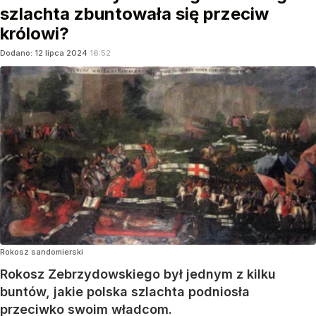
szlachta zbuntowała się przeciw
królowi?
Dodano:
12
lipca
2024
16:52
Rokosz sandomierski
Rokosz Zebrzydowskiego był jednym z kilku
buntów, jakie polska szlachta podniosła
przeciwko swoim władcom.