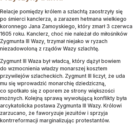
Relacje pomiędzy królem a szlachtą zaostrzyły się
po śmierci kanclerza, a zarazem hetmana wielkiego
koronnego Jana Zamoyskiego, który zmarł 3 czerwca
1605 roku. Kanclerz, choć nie należał do miłośników
Zygmunta III Wazy, trzymał niejako w ryzach
niezadowoloną z rządów Wazy szlachtę.
Zygmunt III Waza był władcą, który dążył bowiem
do wzmocnienia władzy monarszej kosztem
przywilejów szlacheckich. Zygmunt III liczył, że uda
mu się wprowadzić monarchię dziedziczną,
co spotkało się z oporem ze strony większości
możnych. Kolejną sprawą wywołującą konflikty była
arcykatolicka postawa Zygmunta III Wazy. Królowi
zarzucano, że faworyzuje jezuitów i sprzyja
kontrreformacji marginalizując protestantów.