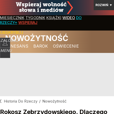
ROZWIŃ
▼
MIESIĘCZNIK
TYGODNIK
KSIĄŻKI
WIDEO
DO
RZECZY+
WSPIERAJ
SUBSKRYBUJ
NOWOŻYTNOŚĆ
ZALOGUJ
RENESANS
BAROK
OŚWIECENIE
MENU
Historia Do Rzeczy
/
Nowożytność
Rokosz Zebrzydowskiego. Dlaczego