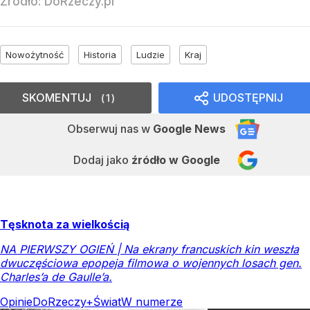
Źródło:
DoRzeczy.pl
Nowożytność
Historia
Ludzie
Kraj
SKOMENTUJ
UDOSTĘPNIJ
1
Obserwuj nas
w
Google News
Dodaj jako
źródło w Google
Tęsknota za wielkością
NA PIERWSZY OGIEŃ | Na ekrany francuskich kin weszła
dwuczęściowa epopeja filmowa o wojennych losach gen.
Charles’a de Gaulle’a.
Opinie
DoRzeczy+
Świat
W numerze