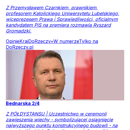
Z Przemysławem Czarnkiem, prawnikiem,
profesorem Katolickiego Uniwersytetu Lubelskiego,
wiceprezesem Prawa i Sprawiedliwości, oficjalnym
kandydatem PiS na premiera rozmawia Ryszard
Gromadzki.
Opinie
Kraj
DoRzeczy+
W numerze
Tylko na
DoRzeczy.pl
Bednarska 2/4
Z PÓŁDYSTANSU | Uczestnictwo w ceremonii
zawieszenia wiechy - symbolizującej osiągnięcie
najwyższego punktu konstrukcyjnego budowli - na