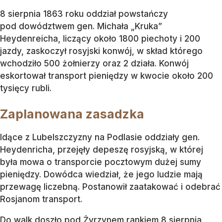
8 sierpnia 1863 roku oddział powstańczy
pod dowództwem gen. Michała „Kruka”
Heydenreicha, liczący około 1800 piechoty i 200
jazdy, zaskoczył rosyjski konwój, w skład którego
wchodziło 500 żołnierzy oraz 2 działa. Konwój
eskortował transport pieniędzy w kwocie około 200
tysięcy rubli.
Zaplanowana zasadzka
Idące z Lubelszczyzny na Podlasie oddziały gen.
Heydenricha, przejęły depeszę rosyjską, w której
była mowa o transporcie pocztowym dużej sumy
pieniędzy. Dowódca wiedział, że jego ludzie mają
przewagę liczebną. Postanowił zaatakować i odebrać
Rosjanom transport.
Do walk doszło pod Żyrzynem rankiem 8 sierpnia