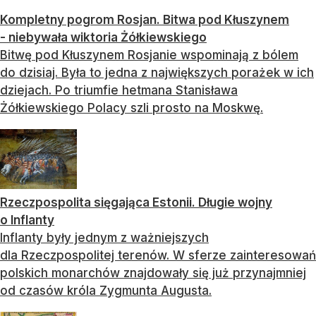
Kompletny pogrom Rosjan. Bitwa pod Kłuszynem
- niebywała wiktoria Żółkiewskiego
Bitwę pod Kłuszynem Rosjanie wspominają z bólem
do dzisiaj. Była to jedna z największych porażek w ich
dziejach. Po triumfie hetmana Stanisława
Żółkiewskiego Polacy szli prosto na Moskwę.
Rzeczpospolita sięgająca Estonii. Długie wojny
o Inflanty
Inflanty były jednym z ważniejszych
dla Rzeczpospolitej terenów. W sferze zainteresowań
polskich monarchów znajdowały się już przynajmniej
od czasów króla Zygmunta Augusta.