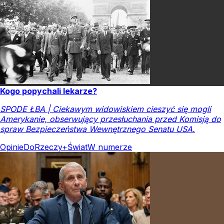
Kogo popychali lekarze?
SPODE ŁBA | Ciekawym widowiskiem cieszyć się mogli
Amerykanie, obserwujący przesłuchania przed Komisją do
spraw Bezpieczeństwa Wewnętrznego Senatu USA.
Opinie
DoRzeczy+
Świat
W numerze