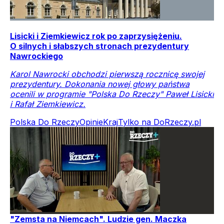
Lisicki i Ziemkiewicz rok po zaprzysiężeniu.
O silnych i słabszych stronach prezydentury
Nawrockiego
Karol Nawrocki obchodzi pierwszą rocznicę swojej
prezydentury. Dokonania nowej głowy państwa
ocenili w programie "Polska Do Rzeczy" Paweł Lisicki
i Rafał Ziemkiewicz.
Polska Do Rzeczy
Opinie
Kraj
Tylko na DoRzeczy.pl
"Zemsta na Niemcach". Ludzie gen. Maczka