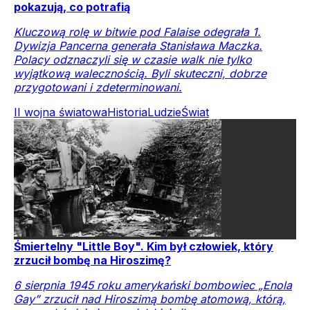
pokazują, co potrafią
Kluczową rolę w bitwie pod Falaise odegrała 1.
Dywizja Pancerna generała Stanisława Maczka.
Polacy odznaczyli się w czasie walk nie tylko
wyjątkową walecznością. Byli skuteczni, dobrze
przygotowani i zdeterminowani.
II wojna światowa
Historia
Ludzie
Świat
Śmiertelny "Little Boy". Kim był człowiek, który
zrzucił bombę na Hiroszimę?
6 sierpnia 1945 roku amerykański bombowiec „Enola
Gay” zrzucił nad Hiroszimą bombę atomową, którą,