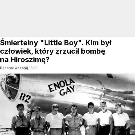
Śmiertelny "Little Boy". Kim był
człowiek, który zrzucił bombę
na Hiroszimę?
Dodano:
wczoraj
16:10