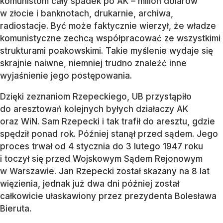
komunistom cały spadek po AK – milion dolarów
w złocie i banknotach, drukarnie, archiwa,
radiostacje. Być może faktycznie wierzył, że władze
komunistyczne zechcą współpracować ze wszystkimi
strukturami poakowskimi. Takie myślenie wydaje się
skrajnie naiwne, niemniej trudno znaleźć inne
wyjaśnienie jego postępowania.
Dzięki zeznaniom Rzepeckiego, UB przystąpiło
do aresztowań kolejnych byłych działaczy AK
oraz WiN. Sam Rzepecki i tak trafił do aresztu, gdzie
spędził ponad rok. Później stanął przed sądem. Jego
proces trwał od 4 stycznia do 3 lutego 1947 roku
i toczył się przed Wojskowym Sądem Rejonowym
w Warszawie. Jan Rzepecki został skazany na 8 lat
więzienia, jednak już dwa dni później został
całkowicie ułaskawiony przez prezydenta Bolesława
Bieruta.