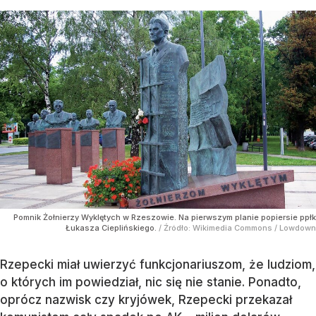
Pomnik Żołnierzy Wyklętych w Rzeszowie. Na pierwszym planie popiersie ppłk
Łukasza Cieplińskiego.
/ Źródło:
Wikimedia Commons
/
Lowdown
Rzepecki miał uwierzyć funkcjonariuszom, że ludziom,
o których im powiedział, nic się nie stanie. Ponadto,
oprócz nazwisk czy kryjówek, Rzepecki przekazał