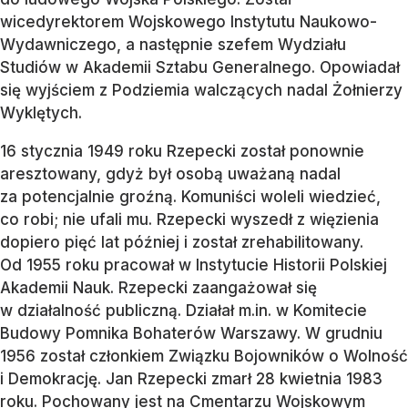
wicedyrektorem Wojskowego Instytutu Naukowo-
Wydawniczego, a następnie szefem Wydziału
Studiów w Akademii Sztabu Generalnego. Opowiadał
się wyjściem z Podziemia walczących nadal Żołnierzy
Wyklętych.
16 stycznia 1949 roku Rzepecki został ponownie
aresztowany, gdyż był osobą uważaną nadal
za potencjalnie groźną. Komuniści woleli wiedzieć,
co robi; nie ufali mu. Rzepecki wyszedł z więzienia
dopiero pięć lat później i został zrehabilitowany.
Od 1955 roku pracował w Instytucie Historii Polskiej
Akademii Nauk. Rzepecki zaangażował się
w działalność publiczną. Działał m.in. w Komitecie
Budowy Pomnika Bohaterów Warszawy. W grudniu
1956 został członkiem Związku Bojowników o Wolność
i Demokrację. Jan Rzepecki zmarł 28 kwietnia 1983
roku. Pochowany jest na Cmentarzu Wojskowym