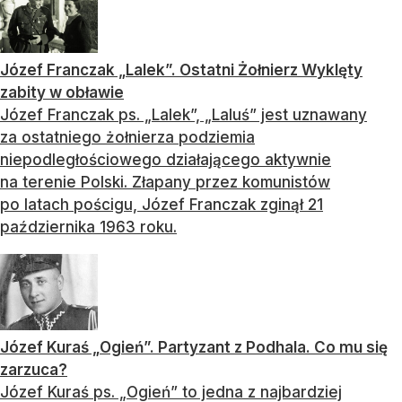
Józef Franczak „Lalek”. Ostatni Żołnierz Wyklęty
zabity w obławie
Józef Franczak ps. „Lalek”, „Laluś” jest uznawany
za ostatniego żołnierza podziemia
niepodległościowego działającego aktywnie
na terenie Polski. Złapany przez komunistów
po latach pościgu, Józef Franczak zginął 21
października 1963 roku.
Józef Kuraś „Ogień”. Partyzant z Podhala. Co mu się
zarzuca?
Józef Kuraś ps. „Ogień” to jedna z najbardziej