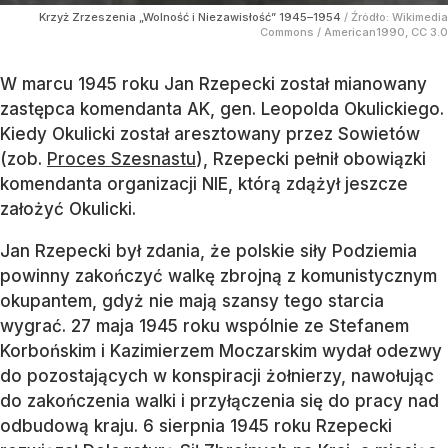
Krzyż Zrzeszenia „Wolność i Niezawisłość” 1945–1954
/ Źródło:
Wikimedia
Commons
/
American1990, CC 3.0
W marcu 1945 roku Jan Rzepecki został mianowany
zastępca komendanta AK, gen. Leopolda Okulickiego.
Kiedy Okulicki został aresztowany przez Sowietów
(zob.
Proces Szesnastu
), Rzepecki pełnił obowiązki
komendanta organizacji NIE, którą zdążył jeszcze
założyć Okulicki.
Jan Rzepecki był zdania, że polskie siły Podziemia
powinny zakończyć walkę zbrojną z komunistycznym
okupantem, gdyż nie mają szansy tego starcia
wygrać. 27 maja 1945 roku wspólnie ze Stefanem
Korbońskim i Kazimierzem Moczarskim wydał odezwy
do pozostających w konspiracji żołnierzy, nawołując
do zakończenia walki i przyłączenia się do pracy nad
odbudową kraju. 6 sierpnia 1945 roku Rzepecki