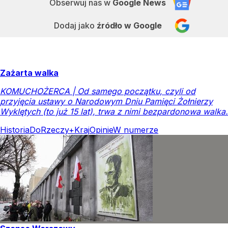
Obserwuj nas
w
Google News
Dodaj jako
źródło w Google
Zażarta walka
KOMUCHOŻERCA | Od samego początku, czyli od
przyjęcia ustawy o Narodowym Dniu Pamięci Żołnierzy
Wyklętych (to już 15 lat), trwa z nimi bezpardonowa walka.
Historia
DoRzeczy+
Kraj
Opinie
W numerze