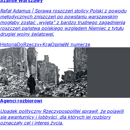
Szanse Warszawy
Rafał Adamus | Sprawa roszczeń stolicy Polski z powodu
metodycznych zniszczeń po powstaniu warszawskim
mogłaby zostać „wyjęta” z bardzo trudnego zagadnienia
roszczeń państwa polskiego względem Niemiec z tytułu
drugiej wojny światowej.
Historia
DoRzeczy+
Kraj
Opinie
W numerze
Agenci rozbiorowi
Upadek polityczny Rzeczypospolitej sprawił, że pojawili
się awanturnicy i lobbyści, dla których jej rozbiory
oznaczały cel i interes życia.