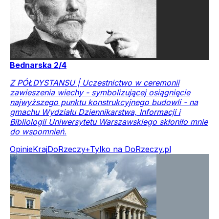
Bednarska 2/4
Z PÓŁDYSTANSU | Uczestnictwo w ceremonii
zawieszenia wiechy - symbolizującej osiągnięcie
najwyższego punktu konstrukcyjnego budowli - na
gmachu Wydziału Dziennikarstwa, Informacji i
Bibliologii Uniwersytetu Warszawskiego skłoniło mnie
do wspomnień.
Opinie
Kraj
DoRzeczy+
Tylko na DoRzeczy.pl