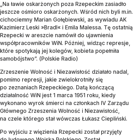
„Na ławie oskarżonych poza Rzepeckim zasiadło
jeszcze ośmioro oskarżonych. Wśród nich byli m.in.
cichociemny Marian Gołębiewski, as wywiadu AK
Kazimierz Leski »Bradl« i Emila Malessa. Tę ostatnią
Rzepecki w areszcie namówił do ujawnienia
współpracowników WiN. Później, widząc represje,
które spotykają jej kolegów, kobieta popełniła
samobójstwo”. (Polskie Radio)
Zrzeszenie Wolność i Niezawisłość działało nadal,
pomimo represji, jakie zwielokrotniły się
po zeznaniach Rzepeckiego. Datą kończącą
działalność WiN jest 1 marca 1951 roku, kiedy
wykonano wyrok śmierci na członkach IV Zarządu
Głównego Zrzeszenia Wolność i Niezawisłość,
na czele którego stał wówczas Łukasz Ciepliński.
Po wyjściu z więzienia Rzepecki został przyjęty
do ludowego Wojska Polskiego. Został