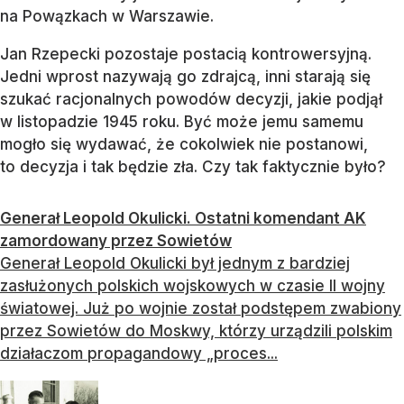
na Powązkach w Warszawie.
Jan Rzepecki pozostaje postacią kontrowersyjną.
Jedni wprost nazywają go zdrajcą, inni starają się
szukać racjonalnych powodów decyzji, jakie podjął
w listopadzie 1945 roku. Być może jemu samemu
mogło się wydawać, że cokolwiek nie postanowi,
to decyzja i tak będzie zła. Czy tak faktycznie było?
Generał Leopold Okulicki. Ostatni komendant AK
zamordowany przez Sowietów
Generał Leopold Okulicki był jednym z bardziej
zasłużonych polskich wojskowych w czasie II wojny
światowej. Już po wojnie został podstępem zwabiony
przez Sowietów do Moskwy, którzy urządzili polskim
działaczom propagandowy „proces...