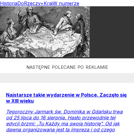
Historia
DoRzeczy+
Kraj
W numerze
Najstarsze takie wydarzenie w Polsce. Zaczęło się
w XIII wieku
Tegoroczny Jarmark św. Dominika w Gdańsku trwa
od 25 lipca do 16 sierpnia. Hasło przewodnie tej
edycji brzmi: „Tu Każdy ma swoją historię”. Od jak
dawna organizowana jest ta impreza i od czego