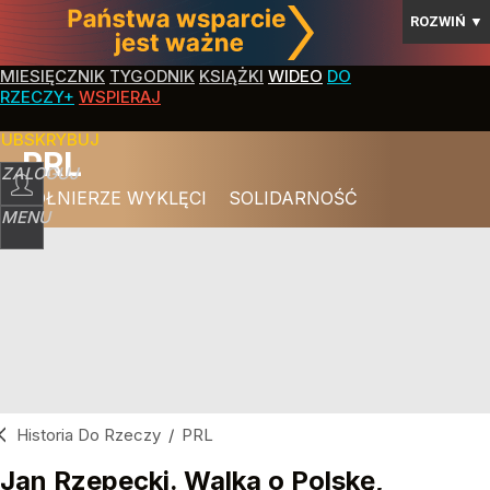
ROZWIŃ
▼
MIESIĘCZNIK
TYGODNIK
KSIĄŻKI
WIDEO
DO
RZECZY+
WSPIERAJ
SUBSKRYBUJ
PRL
ZALOGUJ
ŻOŁNIERZE WYKLĘCI
SOLIDARNOŚĆ
MENU
Historia Do Rzeczy
/
PRL
Jan Rzepecki. Walka o Polskę,