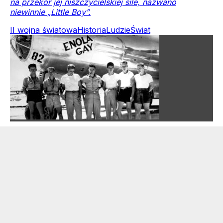
na przekór jej niszczycielskiej sile, nazwano
niewinnie „Little Boy”.
II wojna światowa
Historia
Ludzie
Świat