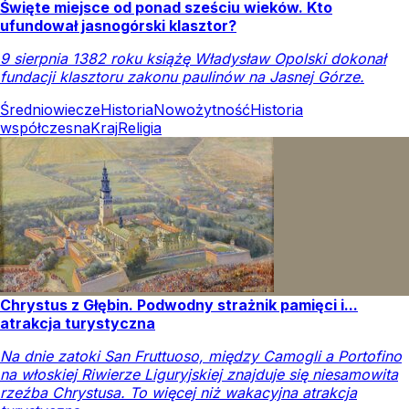
Święte miejsce od ponad sześciu wieków. Kto
ufundował jasnogórski klasztor?
9 sierpnia 1382 roku książę Władysław Opolski dokonał
fundacji klasztoru zakonu paulinów na Jasnej Górze.
Średniowiecze
Historia
Nowożytność
Historia
współczesna
Kraj
Religia
Chrystus z Głębin. Podwodny strażnik pamięci i...
atrakcja turystyczna
Na dnie zatoki San Fruttuoso, między Camogli a Portofino
na włoskiej Riwierze Liguryjskiej znajduje się niesamowita
rzeźba Chrystusa. To więcej niż wakacyjna atrakcja