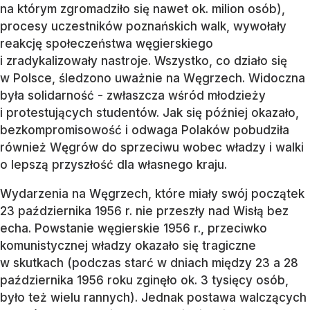
na którym zgromadziło się nawet ok. milion osób),
procesy uczestników poznańskich walk, wywołały
reakcję społeczeństwa węgierskiego
i zradykalizowały nastroje. Wszystko, co działo się
w Polsce, śledzono uważnie na Węgrzech. Widoczna
była solidarność - zwłaszcza wśród młodzieży
i protestujących studentów. Jak się później okazało,
bezkompromisowość i odwaga Polaków pobudziła
również Węgrów do sprzeciwu wobec władzy i walki
o lepszą przyszłość dla własnego kraju.
Wydarzenia na Węgrzech, które miały swój początek
23 października 1956 r. nie przeszły nad Wisłą bez
echa. Powstanie węgierskie 1956 r., przeciwko
komunistycznej władzy okazało się tragiczne
w skutkach (podczas starć w dniach między 23 a 28
października 1956 roku zginęło ok. 3 tysięcy osób,
było też wielu rannych). Jednak postawa walczących