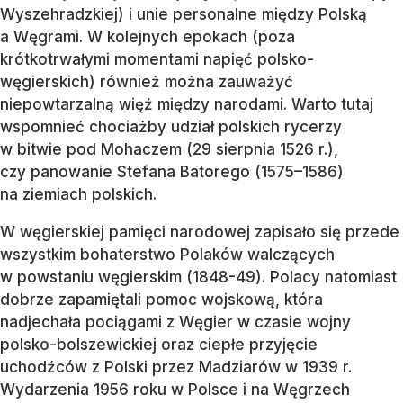
Wyszehradzkiej) i unie personalne między Polską
a Węgrami. W kolejnych epokach (poza
krótkotrwałymi momentami napięć polsko-
węgierskich) również można zauważyć
niepowtarzalną więź między narodami. Warto tutaj
wspomnieć chociażby udział polskich rycerzy
w bitwie pod Mohaczem (29 sierpnia 1526 r.),
czy panowanie Stefana Batorego (1575–1586)
na ziemiach polskich.
W węgierskiej pamięci narodowej zapisało się przede
wszystkim bohaterstwo Polaków walczących
w powstaniu węgierskim (1848-49). Polacy natomiast
dobrze zapamiętali pomoc wojskową, która
nadjechała pociągami z Węgier w czasie wojny
polsko-bolszewickiej oraz ciepłe przyjęcie
uchodźców z Polski przez Madziarów w 1939 r.
Wydarzenia 1956 roku w Polsce i na Węgrzech