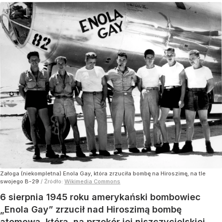
Załoga (niekompletna) Enola Gay, która zrzuciła bombę na Hiroszimę, na tle
swojego B-29
/ Źródło:
Wikimedia Commons
6 sierpnia 1945 roku amerykański bombowiec
„Enola Gay” zrzucił nad Hiroszimą bombę
atomową, którą, na przekór jej niszczycielskiej