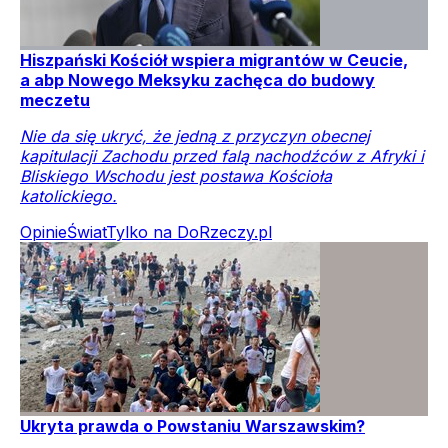
Hiszpański Kościół wspiera migrantów w Ceucie,
a abp Nowego Meksyku zachęca do budowy
meczetu
Nie da się ukryć, że jedną z przyczyn obecnej
kapitulacji Zachodu przed falą nachodźców z Afryki i
Bliskiego Wschodu jest postawa Kościoła
katolickiego.
Opinie
Świat
Tylko na DoRzeczy.pl
Ukryta prawda o Powstaniu Warszawskim?