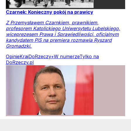
Czarnek: Konieczny pokój na prawicy
Z Przemysławem Czarnkiem, prawnikiem,
profesorem Katolickiego Uniwersytetu Lubelskiego,
wiceprezesem Prawa i Sprawiedliwości, oficjalnym
kandydatem PiS na premiera rozmawia Ryszard
Gromadzki.
Opinie
Kraj
DoRzeczy+
W numerze
Tylko na
DoRzeczy.pl