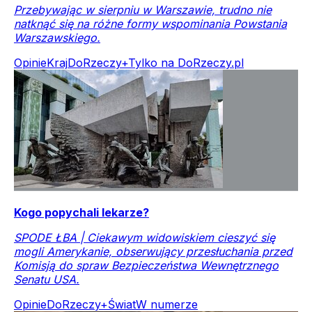
Przebywając w sierpniu w Warszawie, trudno nie
natknąć się na różne formy wspominania Powstania
Warszawskiego.
Opinie
Kraj
DoRzeczy+
Tylko na DoRzeczy.pl
Kogo popychali lekarze?
SPODE ŁBA | Ciekawym widowiskiem cieszyć się
mogli Amerykanie, obserwujący przesłuchania przed
Komisją do spraw Bezpieczeństwa Wewnętrznego
Senatu USA.
Opinie
DoRzeczy+
Świat
W numerze