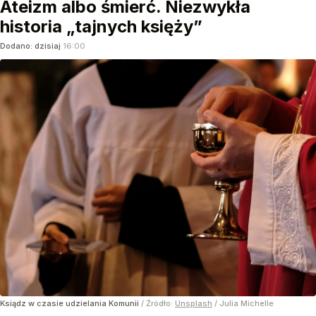
Ateizm albo śmierć. Niezwykła
historia „tajnych księży”
Dodano:
dzisiaj
16:00
Ksiądz w czasie udzielania Komunii
/ Źródło:
Unsplash
/
Julia Michelle