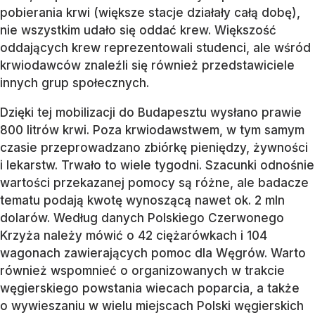
pobierania krwi (większe stacje działały całą dobę),
nie wszystkim udało się oddać krew. Większość
oddających krew reprezentowali studenci, ale wśród
krwiodawców znaleźli się również przedstawiciele
innych grup społecznych.
Dzięki tej mobilizacji do Budapesztu wysłano prawie
800 litrów krwi. Poza krwiodawstwem, w tym samym
czasie przeprowadzano zbiórkę pieniędzy, żywności
i lekarstw. Trwało to wiele tygodni. Szacunki odnośnie
wartości przekazanej pomocy są różne, ale badacze
tematu podają kwotę wynoszącą nawet ok. 2 mln
dolarów. Według danych Polskiego Czerwonego
Krzyża należy mówić o 42 ciężarówkach i 104
wagonach zawierających pomoc dla Węgrów. Warto
również wspomnieć o organizowanych w trakcie
węgierskiego powstania wiecach poparcia, a także
o wywieszaniu w wielu miejscach Polski węgierskich