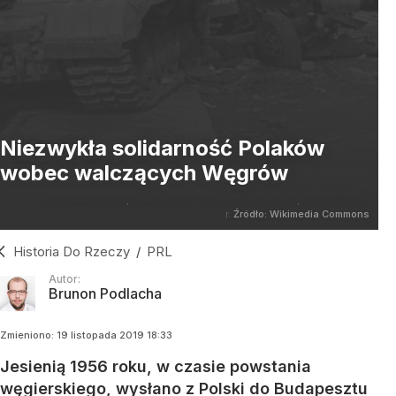
Niezwykła solidarność Polaków
wobec walczących Węgrów
Sowieckie działa pancerne ISU-152 na ulicach Budapesztu w 1956
r.
Źródło:
Wikimedia Commons
Historia Do Rzeczy
/
PRL
Autor:
Brunon Podlacha
Zmieniono:
19
listopada
2019
18:33
Jesienią 1956 roku, w czasie powstania
węgierskiego, wysłano z Polski do Budapesztu