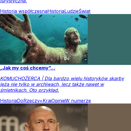
turystyczna.
Historia współczesna
Historia
Ludzie
Świat
„Jak my coś chcemy”…
KOMUCHOŻERCA | Dla bardzo wielu historyków skarby
leżą nie tylko w archiwach, lecz także nawet w
śmietnikach. Oto przykład.
Historia
DoRzeczy+
Kraj
Opinie
W numerze