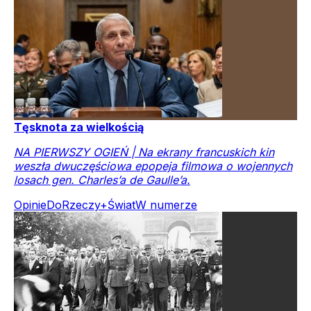
Tęsknota za wielkością
NA PIERWSZY OGIEŃ | Na ekrany francuskich kin
weszła dwuczęściowa epopeja filmowa o wojennych
losach gen. Charles’a de Gaulle’a.
Opinie
DoRzeczy+
Świat
W numerze