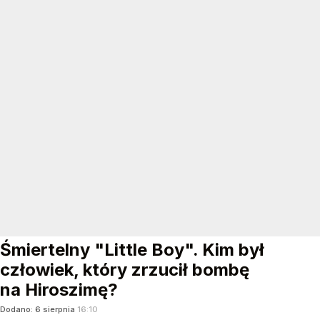
Śmiertelny "Little Boy". Kim był
człowiek, który zrzucił bombę
na Hiroszimę?
Dodano:
6
sierpnia
16:10