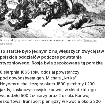
Bitwa pod Żyrzynem podczas powstania styczniowego
/ Źródło:
Wikimedia
Commons
To starcie było jednym z największych zwycięstw
polskich oddziałów podczas powstania
styczniowego. Rosja była zszokowana tą porażką.
8 sierpnia 1863 roku oddział powstańczy
pod dowództwem gen. Michała „Kruka”
Heydenreicha, liczący około 1800 piechoty i 200
jazdy, zaskoczył rosyjski konwój, w skład którego
wchodziło 500 żołnierzy oraz 2 działa. Konwój
eskortował transport pieniędzy w kwocie około 200