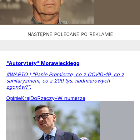
"Autorytety" Morawieckiego
#WARTO | "Panie Premierze, co z COVID-19, co z
sanitaryzmem, co z 200 tys. nadmiarowych
zgonów?".
Opinie
Kraj
DoRzeczy+
W numerze