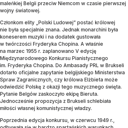
maleńkiej Belgii przeciw Niemcom w czasie pierwszej
wojny światowej.
Członkom elity „Polski Ludowej” postać królowej
nie była specjalnie znana. Jednak monarchini była
koneserem muzyki i na dodatek gustowała
w twórczości Fryderyka Chopina. A właśnie
na marzec 1955 r. zaplanowano V edycję
Międzynarodowego Konkursu Pianistycznego
im. Fryderyka Chopina. Do Ambasady PRL w Brukseli
dotarło oficjalne zapytanie belgijskiego Ministerstwa
Spraw Zagranicznych, czy królowa Elżbieta może
odwiedzić Polskę z okazji tego muzycznego święta.
Pytanie Belgów zaskoczyło ekipę Bieruta.
Jednocześnie propozycja z Brukseli schlebiała
miłości własnej komunistycznej władzy.
Poprzednia edycja konkursu, w czerwcu 1949 r.,
odbywała się w bardzo spartańskich warunkach.