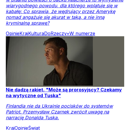
wiarygodnego powodu, dla którego wplątuje się w
kabałę: Co sprawia, że wędrujący przez Amerykę
nomad angażuje się akurat w taką, a nie inną
kryminalną sprawę?
Opinie
Kraj
Kultura
DoRzeczy+
W numerze
Nie dadzą rakiet. "Może są prorosyjscy? Czekamy
na wytyczne od Tuska"
Finlandia nie da Ukrainie pocisków do systemów
Patriot. Przemysław Czarnek zwrócił uwagę na
narrację Donalda Tuska.
Kraj
Opinie
Świat