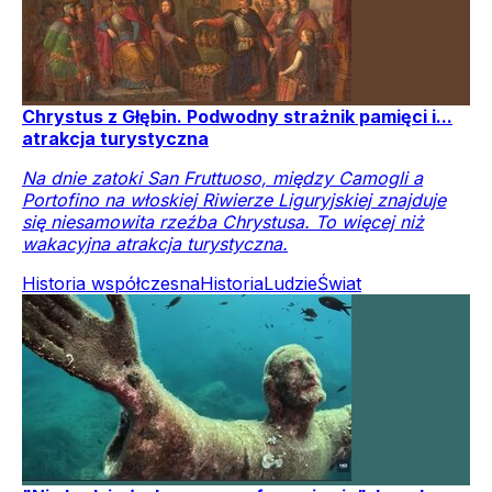
Chrystus z Głębin. Podwodny strażnik pamięci i...
atrakcja turystyczna
Na dnie zatoki San Fruttuoso, między Camogli a
Portofino na włoskiej Riwierze Liguryjskiej znajduje
się niesamowita rzeźba Chrystusa. To więcej niż
wakacyjna atrakcja turystyczna.
Historia współczesna
Historia
Ludzie
Świat