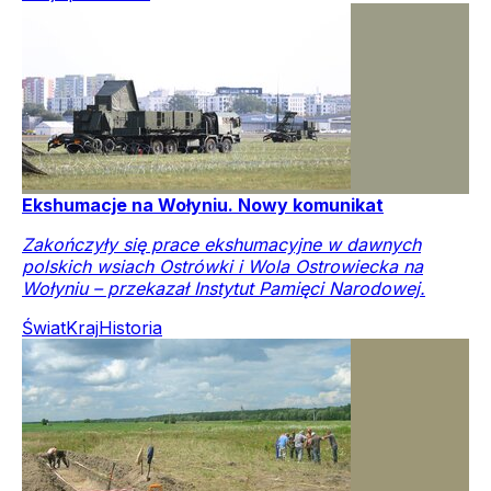
Ekshumacje na Wołyniu. Nowy komunikat
Zakończyły się prace ekshumacyjne w dawnych
polskich wsiach Ostrówki i Wola Ostrowiecka na
Wołyniu – przekazał Instytut Pamięci Narodowej.
Świat
Kraj
Historia