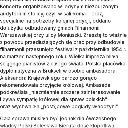
Koncerty organizowano w jedynym niezburzonym
audytorium stolicy, czyli w sali Roma. Teraz,
specjalnie na potrzeby kolejnej edycji, oddano
do użytku odbudowany gmach Filharmonii
Warszawskiej przy ulicy Moniuszki. Zresztą to właśnie
z powodu przedłużających się prac przy odbudowie
filharmonii przesunięto festiwal z października 1954 r.
na marzec następnego roku. Wielka impreza miała
ściągnąć pianistów z całego świata. Polska placówka
dyplomatyczna w Brukseli w osobie ambasadora
Aleksandra Krajewskiego bardzo gorąco
rekomendowała przyjęcie królowej. Ambasada
podkreślała „niezmiennie szczere zainteresowanie
i żywą sympatię królowej dla spraw polskich”
oraz wychwalała „postępowe poglądy władczyni”.
Cała sprawa musiała być jednak dla ówczesnego
władcy Polski Bolesława Bieruta dość kłopotliwa.