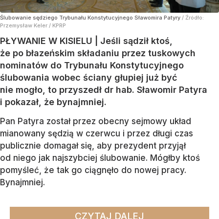
Ślubowanie sędziego Trybunału Konstytucyjnego Sławomira Patyry
/ Źródło:
Przemysław Keler / KPRP
PŁYWANIE W KISIELU | Jeśli sądził ktoś,
że po błazeńskim składaniu przez tuskowych
nominatów do Trybunału Konstytucyjnego
ślubowania wobec ściany głupiej już być
nie mogło, to przyszedł dr hab. Sławomir Patyra
i pokazał, że bynajmniej.
Pan Patyra został przez obecny sejmowy układ
mianowany sędzią w czerwcu i przez długi czas
publicznie domagał się, aby prezydent przyjął
od niego jak najszybciej ślubowanie. Mógłby ktoś
pomyśleć, że tak go ciągnęło do nowej pracy.
Bynajmniej.
CZYTAJ DALEJ