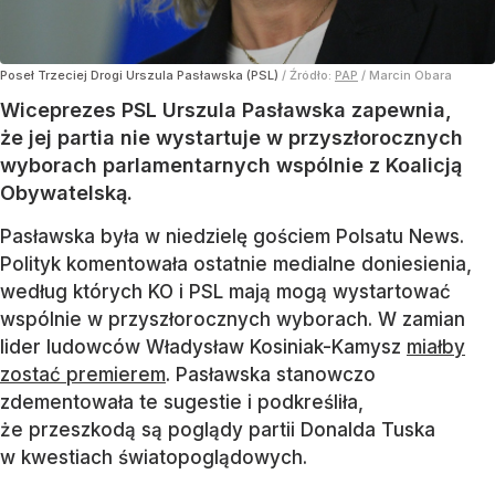
Poseł Trzeciej Drogi Urszula Pasławska (PSL)
/ Źródło:
PAP
/
Marcin Obara
Wiceprezes PSL Urszula Pasławska zapewnia,
że jej partia nie wystartuje w przyszłorocznych
wyborach parlamentarnych wspólnie z Koalicją
Obywatelską.
Pasławska była w niedzielę gościem Polsatu News.
Polityk komentowała ostatnie medialne doniesienia,
według których KO i PSL mają mogą wystartować
wspólnie w przyszłorocznych wyborach. W zamian
lider ludowców Władysław Kosiniak-Kamysz
miałby
zostać premierem
. Pasławska stanowczo
zdementowała te sugestie i podkreśliła,
że przeszkodą są poglądy partii Donalda Tuska
w kwestiach światopoglądowych.