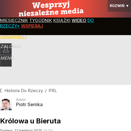
ROZWIŃ
▼
MIESIĘCZNIK
TYGODNIK
KSIĄŻKI
WIDEO
DO
RZECZY+
WSPIERAJ
SUBSKRYBUJ
ZALOGUJ
MENU
Historia Do Rzeczy
/
PRL
Autor:
Piotr Semka
Królowa u Bieruta
Dodano:
22
kwietnia
2025
20:00