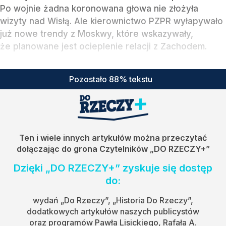
Po wojnie żadna koronowana głowa nie złożyła
wizyty nad Wisłą. Ale kierownictwo PZPR wyłapywało
już nowe trendy z Moskwy, które wskazywały,
że planowane jest ocieplenie relacji z Zachodem.
Pozostało 88% tekstu
Ten i wiele innych artykułów można przeczytać
dołączając do grona Czytelników
„DO RZECZY+”
Dzięki „DO RZECZY+” zyskuje się dostęp
do:
wydań „Do Rzeczy”, „Historia Do Rzeczy”,
dodatkowych artykułów naszych publicystów
oraz programów Pawła Lisickiego, Rafała A.