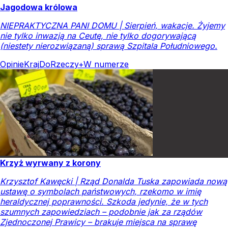
Jagodowa królowa
NIEPRAKTYCZNA PANI DOMU | Sierpień, wakacje. Żyjemy
nie tylko inwazją na Ceutę, nie tylko dogorywającą
(niestety nierozwiązaną) sprawą Szpitala Południowego.
Opinie
Kraj
DoRzeczy+
W numerze
Krzyż wyrwany z korony
Krzysztof Kawęcki | Rząd Donalda Tuska zapowiada nową
ustawę o symbolach państwowych, rzekomo w imię
heraldycznej poprawności. Szkoda jedynie, że w tych
szumnych zapowiedziach – podobnie jak za rządów
Zjednoczonej Prawicy – brakuje miejsca na sprawę