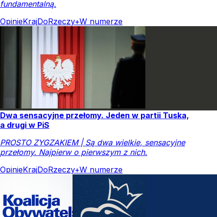
fundamentalną.
Opinie
Kraj
DoRzeczy+
W numerze
Dwa sensacyjne przełomy. Jeden w partii Tuska,
a drugi w PiS
PROSTO ZYGZAKIEM | Są dwa wielkie, sensacyjne
przełomy. Najpierw o pierwszym z nich.
Opinie
Kraj
DoRzeczy+
W numerze