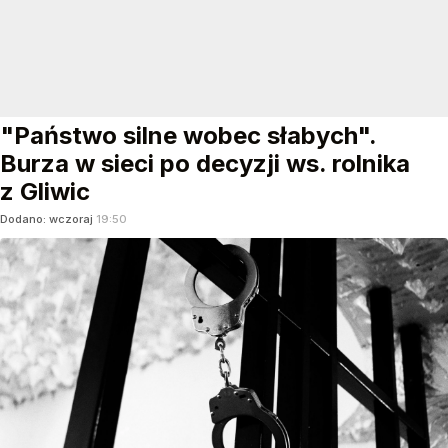
"Państwo silne wobec słabych".
Burza w sieci po decyzji ws. rolnika
z Gliwic
Dodano:
wczoraj
19:50