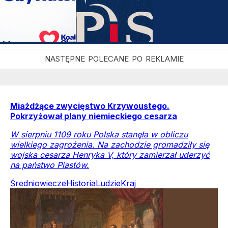
Miażdżące zwycięstwo Krzywoustego.
Pokrzyżował plany niemieckiego cesarza
W sierpniu 1109 roku Polska stanęła w obliczu
wielkiego zagrożenia. Na zachodzie gromadziły się
wojska cesarza Henryka V, który zamierzał uderzyć
na państwo Piastów.
Średniowiecze
Historia
Ludzie
Kraj