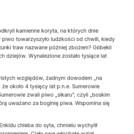
dkryli kamienne koryta, na których dnie
 piwo towarzyszyło ludzkości od chwili, kiedy
gatunki traw nazwane później zbożem? Göbekli
ch dziejów. Wynalezione zostało tysiące lat
zywistych względów, żadnym dowodem „na
że około 4 tysięcy lat p.n.e. Sumerowie
umerowie zwali piwo „sikaru”, czyli „boskim
tórą uważano za boginię piwa. Wspomina się
c Enkidu chleba do syta, chmielu wychylił
promienieje. Ciało swe włochate wziął