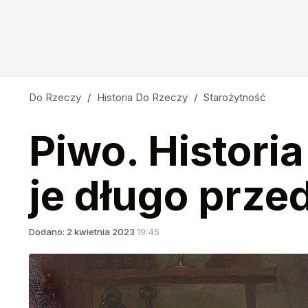
Do Rzeczy
/
Historia Do Rzeczy
/
Starożytność
Piwo. Historia
je długo prze
Dodano:
2
kwietnia
2023
19:45