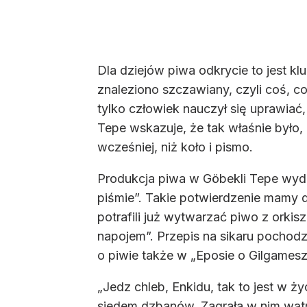
Dla dziejów piwa odkrycie to jest k
znaleziono szczawiany, czyli coś, c
tylko człowiek nauczył się uprawiać
Tepe wskazuje, że tak właśnie było, 
wcześniej, niż koło i pismo.
Produkcja piwa w Göbekli Tepe wyda
piśmie”. Takie potwierdzenie mamy d
potrafili już wytwarzać piwo z orki
napojem”. Przepis na sikaru pochod
o piwie także w „Eposie o Gilgamesz
„Jedz chleb, Enkidu, tak to jest w ży
siedem dzbanów. Zagrała w nim wątro