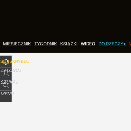
Udostępnij
0
Skomentuj
MIESIĘCZNIK
TYGODNIK
KSIĄŻKI
WIDEO
DO RZECZY+
SUBSKRYBUJ
ZALOGUJ
SZUKAJ
MENU