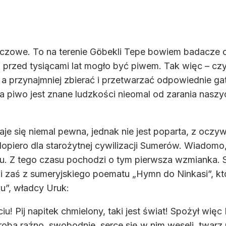
luczowe. To na terenie Göbekli Tepe bowiem badacze o
o przed tysiącami lat mogło być piwem. Tak więc – czy
, a przynajmniej zbierać i przetwarzać odpowiednie 
a piwo jest znane ludzkości nieomal od zarania naszy
je się niemal pewna, jednak nie jest poparta, z oc
opiero dla starożytnej cywilizacji Sumerów. Wiadomo, 
szu. Z tego czasu pochodzi o tym pierwsza wzmianka. S
zi zaś z sumeryjskiego poematu „Hymn do Ninkasi”, k
u”, władcy Uruk:
ciu! Pij napitek chmielony, taki jest świat! Spożył wię
ba raźno, swobodnie, serce się w nim weseli, twarz 