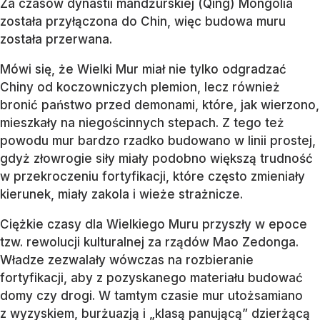
Za czasów dynastii mandżurskiej (Qing) Mongolia
została przyłączona do Chin, więc budowa muru
została przerwana.
Mówi się, że Wielki Mur miał nie tylko odgradzać
Chiny od koczowniczych plemion, lecz również
bronić państwo przed demonami, które, jak wierzono,
mieszkały na niegościnnych stepach. Z tego też
powodu mur bardzo rzadko budowano w linii prostej,
gdyż złowrogie siły miały podobno większą trudność
w przekroczeniu fortyfikacji, które często zmieniały
kierunek, miały zakola i wieże strażnicze.
Ciężkie czasy dla Wielkiego Muru przyszły w epoce
tzw. rewolucji kulturalnej za rządów Mao Zedonga.
Władze zezwalały wówczas na rozbieranie
fortyfikacji, aby z pozyskanego materiału budować
domy czy drogi. W tamtym czasie mur utożsamiano
z wyzyskiem, burżuazją i „klasą panującą” dzierżącą