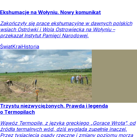
Ekshumacje na Wołyniu. Nowy komunikat
Zakończyły się prace ekshumacyjne w dawnych polskich
wsiach Ostrówki i Wola Ostrowiecka na Wołyniu –
przekazał Instytut Pamięci Narodowej.
Świat
Kraj
Historia
Trzystu niezwyciężonych. Prawda i legenda
o Termopilach
Wąwóz Termopile, z języka greckiego „Gorące Wrota”, od
źródła termalnych wód, dziś wygląda zupełnie inaczej.
Przez tysiąclecia osady rzeczne i zmiany poziomu morza