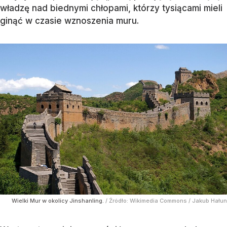
władzę nad biednymi chłopami, którzy tysiącami mieli
ginąć w czasie wznoszenia muru.
Wielki Mur w okolicy Jinshanling.
/ Źródło:
Wikimedia Commons
/
Jakub Hałun