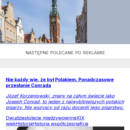
Nie każdy wie, że był Polakiem. Ponadczasowe
przesłanie Conrada
Józef Korzeniowski, znany na całym świecie jako
Joseph Conrad, to jeden z najwybitniejszych polskich
pisarzy. Nie wszyscy od razu docenili jego pisarstwo.
Dwudziestolecie międzywojenne
XIX
wiek
Historia
Historia współczesna
Kraj