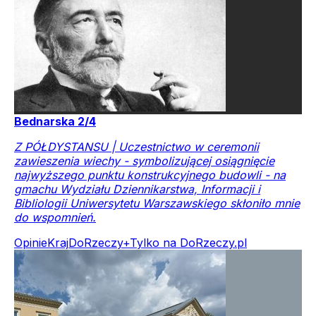
Bednarska 2/4
Z PÓŁDYSTANSU | Uczestnictwo w ceremonii
zawieszenia wiechy - symbolizującej osiągnięcie
najwyższego punktu konstrukcyjnego budowli - na
gmachu Wydziału Dziennikarstwa, Informacji i
Bibliologii Uniwersytetu Warszawskiego skłoniło mnie
do wspomnień.
Opinie
Kraj
DoRzeczy+
Tylko na DoRzeczy.pl