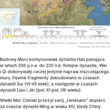
Wielki Mur Chiński
/ Źródło:
Wikimedia Commons
/
Maximilian Dörrbecker
(Chumwa), CC BY-SA 2.5
Budowę Muru kontynuowała dynastia Han panująca
w latach 206 p.n.e. do 220 n.e. Kolejne dynastie, Wei
i Qi dokonywały raczej jedynie napraw niszczejącego
muru. Pewne fragmenty dobudowano w czasach
dynastii Sui (VI-VII wiek), a następnie w czasach
dynastii Liao i Jin (poł. XI-poł. XIII wieku).
Wielki Mur Chiński przeżył swój „renesans” dopiero
za czasów dynastii Ming w wieku XIV, kiedy Chiny