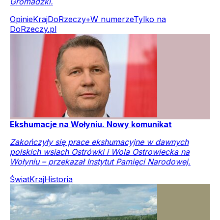
Gromadzki.
Opinie
Kraj
DoRzeczy+
W numerze
Tylko na
DoRzeczy.pl
Ekshumacje na Wołyniu. Nowy komunikat
Zakończyły się prace ekshumacyjne w dawnych
polskich wsiach Ostrówki i Wola Ostrowiecka na
Wołyniu – przekazał Instytut Pamięci Narodowej.
Świat
Kraj
Historia