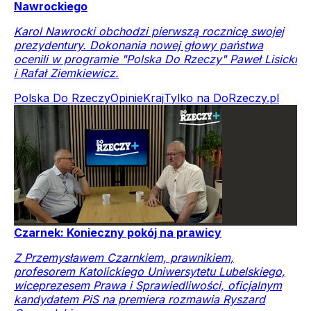
Nawrockiego
Karol Nawrocki obchodzi pierwszą rocznicę swojej
prezydentury. Dokonania nowej głowy państwa
ocenili w programie "Polska Do Rzeczy" Paweł Lisicki
i Rafał Ziemkiewicz.
Polska Do Rzeczy
Opinie
Kraj
Tylko na DoRzeczy.pl
Czarnek: Konieczny pokój na prawicy
Z Przemysławem Czarnkiem, prawnikiem,
profesorem Katolickiego Uniwersytetu Lubelskiego,
wiceprezesem Prawa i Sprawiedliwości, oficjalnym
kandydatem PiS na premiera rozmawia Ryszard