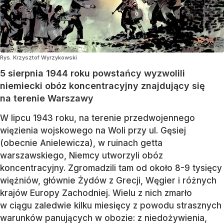
Rys. Krzysztof Wyrzykowski
5 sierpnia 1944 roku powstańcy wyzwolili
niemiecki obóz koncentracyjny znajdujący się
na terenie Warszawy
W lipcu 1943 roku, na terenie przedwojennego
więzienia wojskowego na Woli przy ul. Gęsiej
(obecnie Anielewicza), w ruinach getta
warszawskiego, Niemcy utworzyli obóz
koncentracyjny. Zgromadzili tam od około 8-9 tysięcy
więźniów, głównie Żydów z Grecji, Węgier i różnych
krajów Europy Zachodniej. Wielu z nich zmarło
w ciągu zaledwie kilku miesięcy z powodu strasznych
warunków panujących w obozie: z niedożywienia,