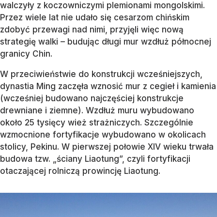
walczyły z koczowniczymi plemionami mongolskimi.
Przez wiele lat nie udało się cesarzom chińskim
zdobyć przewagi nad nimi, przyjęli więc nową
strategię walki – budując długi mur wzdłuż północnej
granicy Chin.
W przeciwieństwie do konstrukcji wcześniejszych,
dynastia Ming zaczęła wznosić mur z cegieł i kamienia
(wcześniej budowano najczęściej konstrukcje
drewniane i ziemne). Wzdłuż muru wybudowano
około 25 tysięcy wież strażniczych. Szczególnie
wzmocnione fortyfikacje wybudowano w okolicach
stolicy, Pekinu. W pierwszej połowie XIV wieku trwała
budowa tzw. „ściany Liaotung”, czyli fortyfikacji
otaczającej rolniczą prowincję Liaotung.