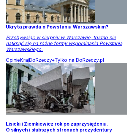
Ukryta prawda o Powstaniu Warszawskim?
Przebywając w sierpniu w Warszawie, trudno nie
natknąć się na różne formy wspominania Powstania
Warszawskiego.
Opinie
Kraj
DoRzeczy+
Tylko na DoRzeczy.pl
Lisicki i Ziemkiewicz rok po zaprzysiężeniu.
O silnych i słabszych stronach prezydentury