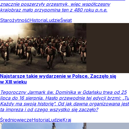
znacznie poszerzyły przesmyk, więc współczesny
krajobraz mało przypomina ten z 480 roku p.n.e.
Starożytność
Historia
Ludzie
Świat
Najstarsze takie wydarzenie w Polsce. Zaczęło się
w XIII wieku
Tegoroczny Jarmark św. Dominika w Gdańsku trwa od 25
lipca do 16 sierpnia. Hasło przewodnie tej edycji brzmi: „Tu
Każdy ma swoją historię”. Od jak dawna organizowana jest
ta impreza i od czego wszystko się zaczęło?
Średniowiecze
Historia
Ludzie
Kraj