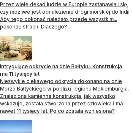
Przez wiele dekad ludzie w Europie zastanawiali się,
czy możliwe jest odnalezienie drogi morskiej do Indii.
Aby tego dokonać należało przede wszystkim...
pokonać strach. Dlaczego?
Intrygujące odkrycie na dnie Bałtyku. Konstrukcja
ma 11 tysięcy lat
Niezwykle ciekawego odkrycia dokonano na dnie
Morza Bałtyckiego w pobliżu regionu Meklemburgia.
Znaleziona kamienna konstrukcja, jak wszystko
wskazuje, została stworzona przez człowieka i ma
nawet 11 tysięcy lat. Po co została wzniesiona?