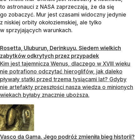
to astronauci z NASA zaprzeczają, że da się
go zobaczyć. Mur jest czasami widoczny jedynie
z niskiej orbity okołoziemskiej, ale tylko
w sprzyjających warunkach.
Rosetta, Uluburun, Derinkuyu. Siedem wielkich
zabytków odkrytych przez przypadek
Kim jest tajemnicza Wenus, dlaczego w XVIII wieku
nie potrafiono odczytać hieroglifów, jak daleko
pływały statki przed trzema tysiącami lat? Gdyby
nie artefakty przeszłości nasza wiedza o minionych
wiekach byłaby znacznie uboższa.
Vasco da Gama. Jego podróż zmieniła bieg historii?