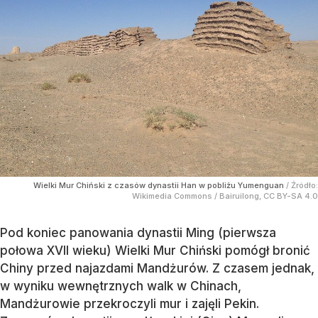
Wielki Mur Chiński z czasów dynastii Han w pobliżu Yumenguan
/ Źródło:
Wikimedia Commons
/
Bairuilong, CC BY-SA 4.0
Pod koniec panowania dynastii Ming (pierwsza
połowa XVII wieku) Wielki Mur Chiński pomógł bronić
Chiny przed najazdami Mandżurów. Z czasem jednak,
w wyniku wewnętrznych walk w Chinach,
Mandżurowie przekroczyli mur i zajęli Pekin.