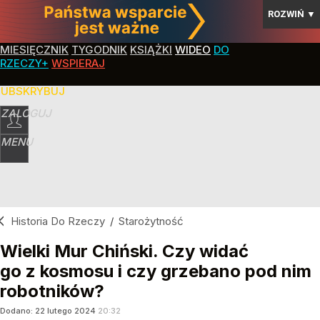
ROZWIŃ
▼
MIESIĘCZNIK
TYGODNIK
KSIĄŻKI
WIDEO
DO
RZECZY+
WSPIERAJ
SUBSKRYBUJ
ZALOGUJ
MENU
Historia Do Rzeczy
/
Starożytność
Wielki Mur Chiński. Czy widać
go z kosmosu i czy grzebano pod nim
robotników?
Dodano:
22
lutego
2024
20:32