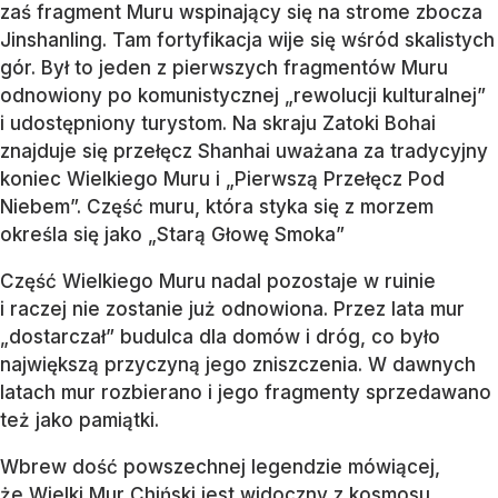
zaś fragment Muru wspinający się na strome zbocza
Jinshanling. Tam fortyfikacja wije się wśród skalistych
gór. Był to jeden z pierwszych fragmentów Muru
odnowiony po komunistycznej „rewolucji kulturalnej”
i udostępniony turystom. Na skraju Zatoki Bohai
znajduje się przełęcz Shanhai uważana za tradycyjny
koniec Wielkiego Muru i „Pierwszą Przełęcz Pod
Niebem”. Część muru, która styka się z morzem
określa się jako „Starą Głowę Smoka”
Część Wielkiego Muru nadal pozostaje w ruinie
i raczej nie zostanie już odnowiona. Przez lata mur
„dostarczał” budulca dla domów i dróg, co było
największą przyczyną jego zniszczenia. W dawnych
latach mur rozbierano i jego fragmenty sprzedawano
też jako pamiątki.
Wbrew dość powszechnej legendzie mówiącej,
że Wielki Mur Chiński jest widoczny z kosmosu,