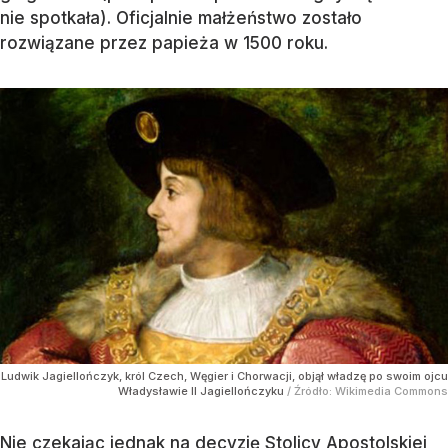
nie spotkała). Oficjalnie małżeństwo zostało
rozwiązane przez papieża w 1500 roku.
Ludwik Jagiellończyk, król Czech, Węgier i Chorwacji, objął władzę po swoim ojcu
Władysławie II Jagiellończyku
/ Źródło:
Wikimedia Commons
Nie czekając jednak na decyzję Stolicy Apostolskiej,