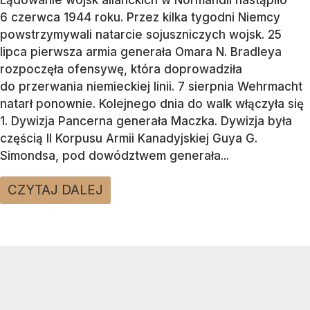
Lądowanie wojsk alianckich w Normandii nastąpiło
6 czerwca 1944 roku. Przez kilka tygodni Niemcy
powstrzymywali natarcie sojuszniczych wojsk. 25
lipca pierwsza armia generała Omara N. Bradleya
rozpoczęła ofensywę, która doprowadziła
do przerwania niemieckiej linii. 7 sierpnia Wehrmacht
natarł ponownie. Kolejnego dnia do walk włączyła się
1. Dywizja Pancerna generała Maczka. Dywizja była
częścią II Korpusu Armii Kanadyjskiej Guya G.
Simondsa, pod dowództwem generała...
CZYTAJ DALEJ