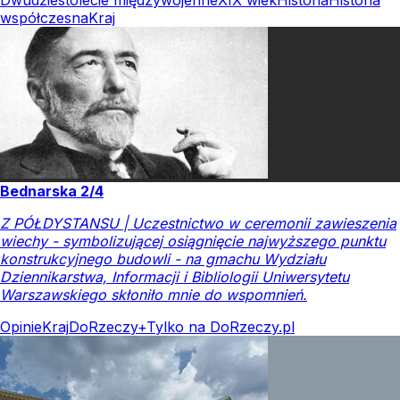
Dwudziestolecie międzywojenne
XIX wiek
Historia
Historia
współczesna
Kraj
Bednarska 2/4
Z PÓŁDYSTANSU | Uczestnictwo w ceremonii zawieszenia
wiechy - symbolizującej osiągnięcie najwyższego punktu
konstrukcyjnego budowli - na gmachu Wydziału
Dziennikarstwa, Informacji i Bibliologii Uniwersytetu
Warszawskiego skłoniło mnie do wspomnień.
Opinie
Kraj
DoRzeczy+
Tylko na DoRzeczy.pl