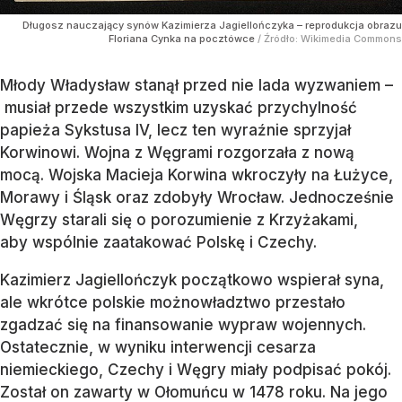
Długosz nauczający synów Kazimierza Jagiellończyka – reprodukcja obrazu
Floriana Cynka na pocztówce
/ Źródło:
Wikimedia Commons
Młody Władysław stanął przed nie lada wyzwaniem –
musiał przede wszystkim uzyskać przychylność
papieża Sykstusa IV, lecz ten wyraźnie sprzyjał
Korwinowi. Wojna z Węgrami rozgorzała z nową
mocą. Wojska Macieja Korwina wkroczyły na Łużyce,
Morawy i Śląsk oraz zdobyły Wrocław. Jednocześnie
Węgrzy starali się o porozumienie z Krzyżakami,
aby wspólnie zaatakować Polskę i Czechy.
Kazimierz Jagiellończyk początkowo wspierał syna,
ale wkrótce polskie możnowładztwo przestało
zgadzać się na finansowanie wypraw wojennych.
Ostatecznie, w wyniku interwencji cesarza
niemieckiego, Czechy i Węgry miały podpisać pokój.
Został on zawarty w Ołomuńcu w 1478 roku. Na jego