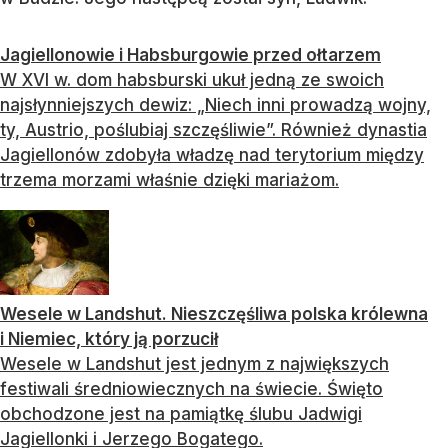
Jagiellonowie i Habsburgowie przed ołtarzem
W XVI w. dom habsburski ukuł jedną ze swoich
najsłynniejszych dewiz: „Niech inni prowadzą wojny,
ty, Austrio, poślubiaj szczęśliwie”. Również dynastia
Jagiellonów zdobyła władzę nad terytorium między
trzema morzami właśnie dzięki mariażom.
Wesele w Landshut. Nieszczęśliwa polska królewna
i Niemiec, który ją porzucił
Wesele w Landshut jest jednym z największych
festiwali średniowiecznych na świecie. Święto
obchodzone jest na pamiątkę ślubu Jadwigi
Jagiellonki i Jerzego Bogatego.