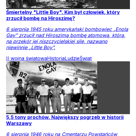
Śmiertelny "Little Boy". Kim był człowiek, który
zrzucił bombę na Hiroszimę?
6 sierpnia 1945 roku amerykański bombowiec „Enola
Gay” zrzucił nad Hiroszimą bombę atomową, którą,
na przekór jej niszczycielskiej sile, nazwano
niewinnie „Little Boy”.
II wojna światowa
Historia
Ludzie
Świat
5,5 tony prochów. Największy pogrzeb w historii
Warszawy
6 sierpnia 1946 roku na Cmentarzu Powstańców