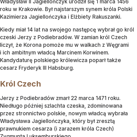
Władysław II Jagiellończyk urodził się 1 marca 1456
roku w Krakowie. Był najstarszym synem króla Polski
Kazimierza Jagiellończyka i Elżbiety Rakuszanki.
Kiedy miał 14 lat na swojego następcę wybrał go król
czeski Jerzy z Podiebradów. W zamian król Czech
liczył, że Korona pomoże mu w walkach z Węgrami
i ich ambitnym władcą Marcinem Korwinem.
Kandydaturę polskiego królewicza poparł także
cesarz Fryderyk III Habsburg.
Król Czech
Jerzy z Podiebradów zmarł 22 marca 1471 roku.
Niedługo później szlachta czeska, zdominowana
przez stronnictwo polskie, nowym władcą wybrała
Władysława Jagiellończyka, który był zresztą
prawnukiem cesarza (i zarazem króla Czech)
Zygmunta Luksemburskiego.