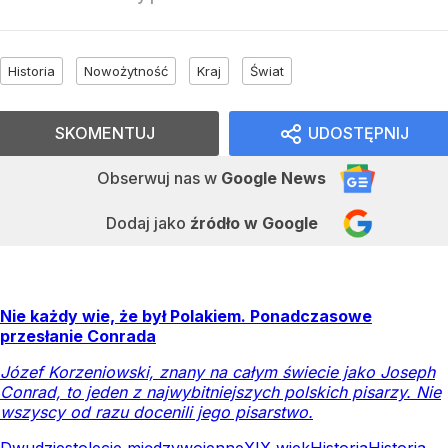
Historia
Nowożytność
Kraj
Świat
SKOMENTUJ
UDOSTĘPNIJ
Obserwuj nas
w
Google News
Dodaj jako
źródło w Google
Nie każdy wie, że był Polakiem. Ponadczasowe
przesłanie Conrada
Józef Korzeniowski, znany na całym świecie jako Joseph
Conrad, to jeden z najwybitniejszych polskich pisarzy. Nie
wszyscy od razu docenili jego pisarstwo.