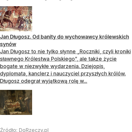
Jan Długosz. Od banity do wychowawcy królewskich
synów
Jan Długosz to nie tylko słynne „Roczniki, czyli kroniki
sławnego Królestwa Polskiego”, ale także życie
bogate w niezwykłe wydarzenia. Dziejopis,
dyplomata, kanclerz i nauczyciel przyszłych królów.
Długosz odegrał wyjątkową rolę w...
Źródło:
DoRzeczy.pl