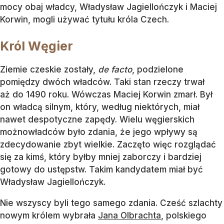
mocy obaj władcy, Władysław Jagiellończyk i Maciej
Korwin, mogli używać tytułu króla Czech.
Król Węgier
Ziemie czeskie zostały,
de facto
, podzielone
pomiędzy dwóch władców. Taki stan rzeczy trwał
aż do 1490 roku. Wówczas Maciej Korwin zmarł. Był
on władcą silnym, który, według niektórych, miał
nawet despotyczne zapędy. Wielu węgierskich
możnowładców było zdania, że jego wpływy są
zdecydowanie zbyt wielkie. Zaczęto więc rozglądać
się za kimś, który byłby mniej zaborczy i bardziej
gotowy do ustępstw. Takim kandydatem miał być
Władysław Jagiellończyk.
Nie wszyscy byli tego samego zdania. Cześć szlachty
nowym królem wybrała
Jana Olbrachta
, polskiego