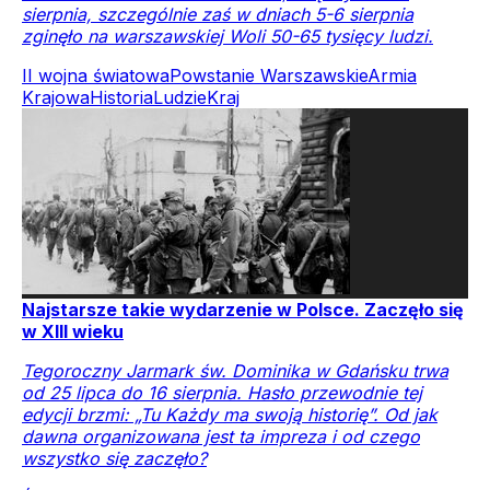
sierpnia, szczególnie zaś w dniach 5-6 sierpnia
zginęło na warszawskiej Woli 50-65 tysięcy ludzi.
II wojna światowa
Powstanie Warszawskie
Armia
Krajowa
Historia
Ludzie
Kraj
Najstarsze takie wydarzenie w Polsce. Zaczęło się
w XIII wieku
Tegoroczny Jarmark św. Dominika w Gdańsku trwa
od 25 lipca do 16 sierpnia. Hasło przewodnie tej
edycji brzmi: „Tu Każdy ma swoją historię”. Od jak
dawna organizowana jest ta impreza i od czego
wszystko się zaczęło?