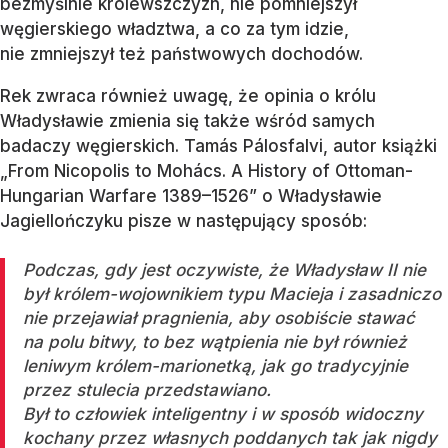
bezmyślnie królewszczyzn, nie pomniejszył
węgierskiego władztwa, a co za tym idzie,
nie zmniejszył też państwowych dochodów.
Rek zwraca również uwagę, że opinia o królu
Władysławie zmienia się także wśród samych
badaczy węgierskich. Tamás Pálosfalvi, autor książki
„From Nicopolis to Mohács. A History of Ottoman-
Hungarian Warfare 1389–1526” o Władysławie
Jagiellończyku pisze w następujący sposób:
Podczas, gdy jest oczywiste, że Władysław II nie
był królem-wojownikiem typu Macieja i zasadniczo
nie przejawiał pragnienia, aby osobiście stawać
na polu bitwy, to bez wątpienia nie był również
leniwym królem-marionetką, jak go tradycyjnie
przez stulecia przedstawiano.
Był to człowiek inteligentny i w sposób widoczny
kochany przez własnych poddanych tak jak nigdy