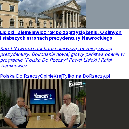
Lisicki i Ziemkiewicz rok po zaprzysiężeniu. O silnych
i słabszych stronach prezydentury Nawrockiego
Karol Nawrocki obchodzi pierwszą rocznicę swojej
prezydentury. Dokonania nowej głowy państwa ocenili w
programie "Polska Do Rzeczy" Paweł Lisicki i Rafał
Ziemkiewicz.
Polska Do Rzeczy
Opinie
Kraj
Tylko na DoRzeczy.pl