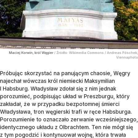
Maciej Korwin, król Węgier
/ Źródło:
Wikimedia Commons
/
Andreas Pöschek,
Viennaphoto
Próbując skorzystać na panującym chaosie, Węgry
najechał wówczas król niemiecki Maksymilian
I Habsburg. Władysław zdołał się z nim jednak
porozumieć, podpisując układ w Preszburgu, który
zakładał, że w przypadku bezpotomnej śmierci
Władysława, tron węgierski trafi w ręce Habsburga.
Porozumienie to oznaczało zerwanie wcześniejszego,
identycznego układu z Olbrachtem. Ten nie mógł się
z tym pogodzić i kontynuował wojnę, która trwała