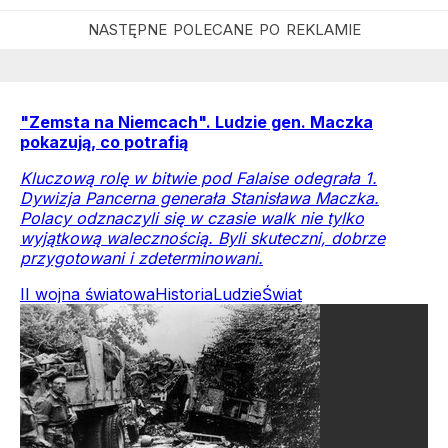
"Zemsta na Niemcach". Ludzie gen. Maczka
pokazują, co potrafią
Kluczową rolę w bitwie pod Falaise odegrała 1.
Dywizja Pancerna generała Stanisława Maczka.
Polacy odznaczyli się w czasie walk nie tylko
wyjątkową walecznością. Byli skuteczni, dobrze
przygotowani i zdeterminowani.
II wojna światowa
Historia
Ludzie
Świat