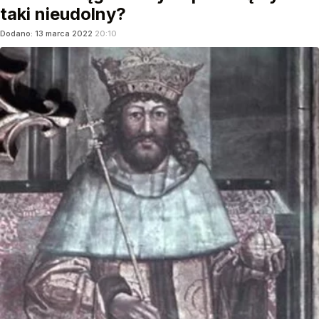
taki nieudolny?
Dodano:
13
marca
2022
20:10