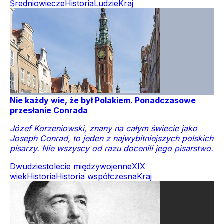
Średniowiecze
Historia
Ludzie
Kraj
Nie każdy wie, że był Polakiem. Ponadczasowe
przesłanie Conrada
Józef Korzeniowski, znany na całym świecie jako
Joseph Conrad, to jeden z najwybitniejszych polskich
pisarzy. Nie wszyscy od razu docenili jego pisarstwo.
Dwudziestolecie międzywojenne
XIX
wiek
Historia
Historia współczesna
Kraj