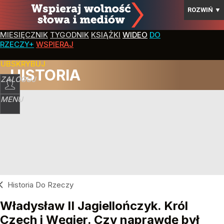
ROZWIŃ
▼
MIESIĘCZNIK
TYGODNIK
KSIĄŻKI
WIDEO
DO
RZECZY+
WSPIERAJ
SUBSKRYBUJ
HISTORIA
ZALOGUJ
MENU
Historia Do Rzeczy
Władysław II Jagiellończyk. Król
Czech i Węgier. Czy naprawdę był