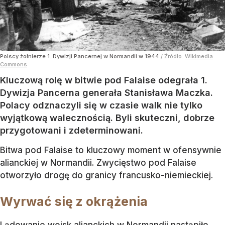
Polscy żołnierze 1. Dywizji Pancernej w Normandii w 1944
/ Źródło:
Wikimedia
Commons
Kluczową rolę w bitwie pod Falaise odegrała 1.
Dywizja Pancerna generała Stanisława Maczka.
Polacy odznaczyli się w czasie walk nie tylko
wyjątkową walecznością. Byli skuteczni, dobrze
przygotowani i zdeterminowani.
Bitwa pod Falaise to kluczowy moment w ofensywnie
alianckiej w Normandii. Zwycięstwo pod Falaise
otworzyło drogę do granicy francusko-niemieckiej.
Wyrwać się z okrążenia