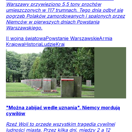
Warszawy przywieziono 5,5 tony prochów
umieszczonych w 117 trumnach. Tego dnia odbył się
pogrzeb Polaków zamordowanych i spalonych przez
Niemców w pierwszych dniach Powstania
Warszawskiego.
II wojna światowa
Powstanie Warszawskie
Armia
Krajowa
Historia
Ludzie
Kraj
"Można zabijać wedle uznania". Niemcy mordują
cywilów
Rzeź Woli to przede wszystkim tragedia cywilnej
ludności miasta. Przez kilka dni, między 2 a 12