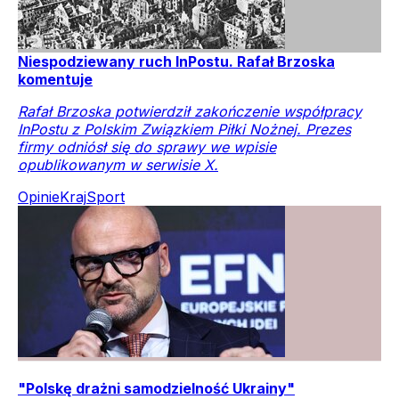
Niespodziewany ruch InPostu. Rafał Brzoska
komentuje
Rafał Brzoska potwierdził zakończenie współpracy
InPostu z Polskim Związkiem Piłki Nożnej. Prezes
firmy odniósł się do sprawy we wpisie
opublikowanym w serwisie X.
Opinie
Kraj
Sport
"Polskę drażni samodzielność Ukrainy"