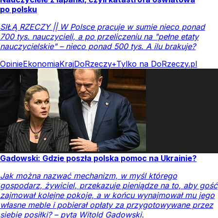
po polsku
SIŁĄ RZECZY || W Polsce pracuje w sumie nieco ponad
700 tys. nauczycieli, a po przeliczeniu na "pełne etaty
nauczycielskie" – nieco ponad 500 tys. A ilu brakuje?
Opinie
Ekonomia
Kraj
DoRzeczy+
Tylko na DoRzeczy.pl
Gadowski: Gdzie poszła polska pomoc na Ukrainie?
Jak można nazwać mechanizm, w myśl którego
gospodarz, żywiciel, przekazuje pieniądze na to, aby gość
zajmował kolejne pokoje, a w końcu wynajmował mu jego
własne meble i pobierał opłaty za przygotowywane przez
siebie posiłki? – pyta Witold Gadowski.