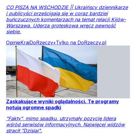
CO PISZĄ NA WSCHODZIE || Ukraińscy dziennikarze
i publicyści prześcigają się w coraz bardziej
buńczucznych komentarzach na temat relacji Kijów-
Warszawa. Uderza groteskowa wręcz pewność
siebie.
Opinie
Kraj
DoRzeczy+
Tylko na DoRzeczy.pl
Zaskakujące wyniki oglądalności. Te programy
notują ogromne spadki
"Fakty", mimo spadku, utrzymały pozycję lidera
wśród serwisów informacyjnych. Najwięcej widzów
stracił "Dzisiaj".