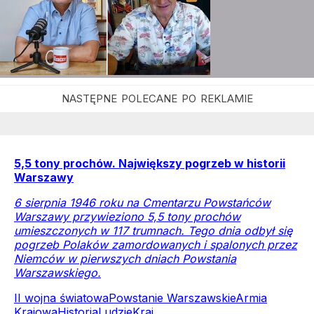
5,5 tony prochów. Największy pogrzeb w historii
Warszawy
6 sierpnia 1946 roku na Cmentarzu Powstańców
Warszawy przywieziono 5,5 tony prochów
umieszczonych w 117 trumnach. Tego dnia odbył się
pogrzeb Polaków zamordowanych i spalonych przez
Niemców w pierwszych dniach Powstania
Warszawskiego.
II wojna światowa
Powstanie Warszawskie
Armia
Krajowa
Historia
Ludzie
Kraj