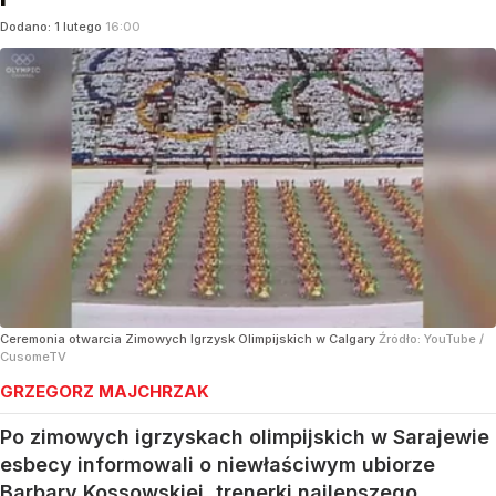
Dodano:
1
lutego
16:00
Ceremonia otwarcia Zimowych Igrzysk Olimpijskich w Calgary
Źródło:
YouTube
/
CusomeTV
GRZEGORZ MAJCHRZAK
Po zimowych igrzyskach olimpijskich w Sarajewie
esbecy informowali o niewłaściwym ubiorze
Barbary Kossowskiej, trenerki najlepszego