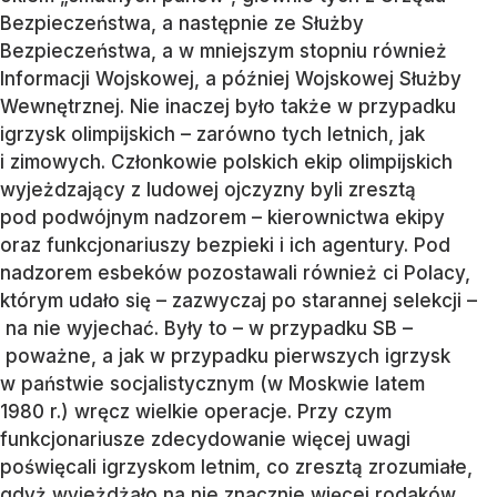
Bezpieczeństwa, a następnie ze Służby
Bezpieczeństwa, a w mniejszym stopniu również
Informacji Wojskowej, a później Wojskowej Służby
Wewnętrznej. Nie inaczej było także w przypadku
igrzysk olimpijskich – zarówno tych letnich, jak
i zimowych. Członkowie polskich ekip olimpijskich
wyjeżdzający z ludowej ojczyzny byli zresztą
pod podwójnym nadzorem – kierownictwa ekipy
oraz funkcjonariuszy bezpieki i ich agentury. Pod
nadzorem esbeków pozostawali również ci Polacy,
którym udało się – zazwyczaj po starannej selekcji –
na nie wyjechać. Były to – w przypadku SB –
poważne, a jak w przypadku pierwszych igrzysk
w państwie socjalistycznym (w Moskwie latem
1980 r.) wręcz wielkie operacje. Przy czym
funkcjonariusze zdecydowanie więcej uwagi
poświęcali igrzyskom letnim, co zresztą zrozumiałe,
gdyż wyjeżdżało na nie znacznie więcej rodaków