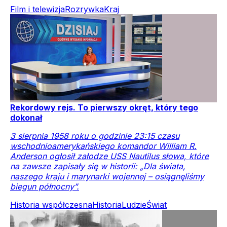
Film i telewizja
Rozrywka
Kraj
Rekordowy rejs. To pierwszy okręt, który tego
dokonał
3 sierpnia 1958 roku o godzinie 23:15 czasu
wschodnioamerykańskiego komandor William R.
Anderson ogłosił załodze USS Nautilus słowa, które
na zawsze zapisały się w historii: „Dla świata,
naszego kraju i marynarki wojennej – osiągnęliśmy
biegun północny”.
Historia współczesna
Historia
Ludzie
Świat