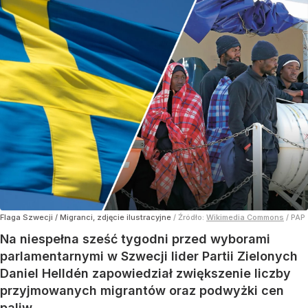
Flaga Szwecji / Migranci, zdjęcie ilustracyjne
/ Źródło:
Wikimedia Commons
/
PAP
Na niespełna sześć tygodni przed wyborami
parlamentarnymi w Szwecji lider Partii Zielonych
Daniel Helldén zapowiedział zwiększenie liczby
przyjmowanych migrantów oraz podwyżki cen
paliw.