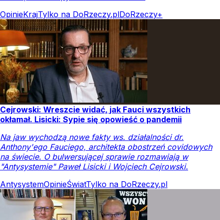
Opinie
Kraj
Tylko na DoRzeczy.pl
DoRzeczy+
Cejrowski: Wreszcie widać, jak Fauci wszystkich
okłamał. Lisicki: Sypie się opowieść o pandemii
Na jaw wychodzą nowe fakty ws. działalności dr.
Anthony'ego Fauciego, architekta obostrzeń covidowych
na świecie. O bulwersującej sprawie rozmawiają w
"Antysystemie" Paweł Lisicki i Wojciech Cejrowski.
Antysystem
Opinie
Świat
Tylko na DoRzeczy.pl