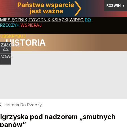
ROZWIŃ
▼
MIESIĘCZNIK
TYGODNIK
KSIĄŻKI
WIDEO
DO
RZECZY+
WSPIERAJ
SUBSKRYBUJ
HISTORIA
ZALOGUJ
MENU
Historia Do Rzeczy
Igrzyska pod nadzorem „smutnych
panów”