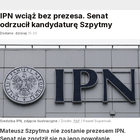
IPN wciąż bez prezesa. Senat
odrzucił kandydaturę Szpytmy
Dodano:
dzisiaj
15:30
Siedziba IPN, zdjęcie ilustracyjne
/ Źródło:
PAP
/
Paweł Supernak
Mateusz Szpytma nie zostanie prezesem IPN.
Senat nie zgodził się na jego powołanie