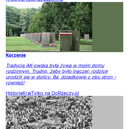
Korzenie
Tradycja AK-owska była żywa w moim domu
rodzinnym. Trudno, żeby było inaczej: rodzice
urodzili się w stolicy. Ba, dziadkowie z obu stron –
również!
Historia
Kraj
Tylko na DoRzeczy.pl