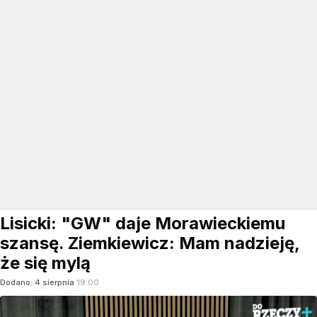
Lisicki: "GW" daje Morawieckiemu
szansę. Ziemkiewicz: Mam nadzieję,
że się mylą
Dodano:
4
sierpnia
19:00