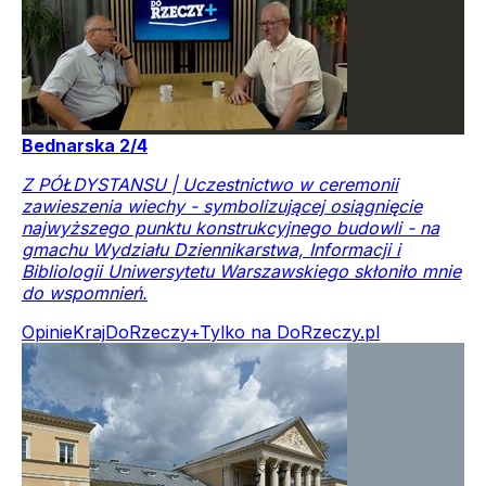
Bednarska 2/4
Z PÓŁDYSTANSU | Uczestnictwo w ceremonii
zawieszenia wiechy - symbolizującej osiągnięcie
najwyższego punktu konstrukcyjnego budowli - na
gmachu Wydziału Dziennikarstwa, Informacji i
Bibliologii Uniwersytetu Warszawskiego skłoniło mnie
do wspomnień.
Opinie
Kraj
DoRzeczy+
Tylko na DoRzeczy.pl