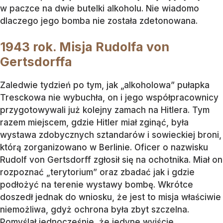
w paczce na dwie butelki alkoholu. Nie wiadomo
dlaczego jego bomba nie została zdetonowana.
1943 rok. Misja Rudolfa von
Gertsdorffa
Zaledwie tydzień po tym, jak „alkoholowa” pułapka
Tresckowa nie wybuchła, on i jego współpracownicy
przygotowywali już kolejny zamach na Hitlera. Tym
razem miejscem, gdzie Hitler miał zginąć, była
wystawa zdobycznych sztandarów i sowieckiej broni,
którą zorganizowano w Berlinie. Oficer o nazwisku
Rudolf von Gertsdorff zgłosił się na ochotnika. Miał on
rozpoznać „terytorium” oraz zbadać jak i gdzie
podłożyć na terenie wystawy bombę. Wkrótce
doszedł jednak do wniosku, że jest to misja właściwie
niemożliwa, gdyż ochrona była zbyt szczelna.
Pomyślał jednocześnie, że jedyne wyjście,