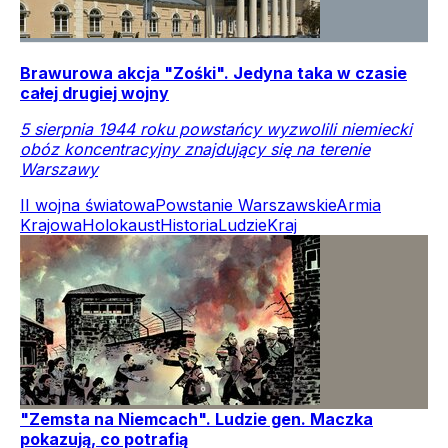
Brawurowa akcja "Zośki". Jedyna taka w czasie
całej drugiej wojny
5 sierpnia 1944 roku powstańcy wyzwolili niemiecki
obóz koncentracyjny znajdujący się na terenie
Warszawy
II wojna światowa
Powstanie Warszawskie
Armia
Krajowa
Holokaust
Historia
Ludzie
Kraj
"Zemsta na Niemcach". Ludzie gen. Maczka
pokazują, co potrafią