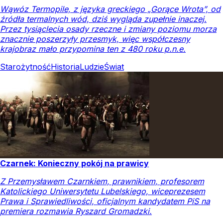
Wąwóz Termopile, z języka greckiego „Gorące Wrota”, od
źródła termalnych wód, dziś wygląda zupełnie inaczej.
Przez tysiąclecia osady rzeczne i zmiany poziomu morza
znacznie poszerzyły przesmyk, więc współczesny
krajobraz mało przypomina ten z 480 roku p.n.e.
Starożytność
Historia
Ludzie
Świat
Czarnek: Konieczny pokój na prawicy
Z Przemysławem Czarnkiem, prawnikiem, profesorem
Katolickiego Uniwersytetu Lubelskiego, wiceprezesem
Prawa i Sprawiedliwości, oficjalnym kandydatem PiS na
premiera rozmawia Ryszard Gromadzki.