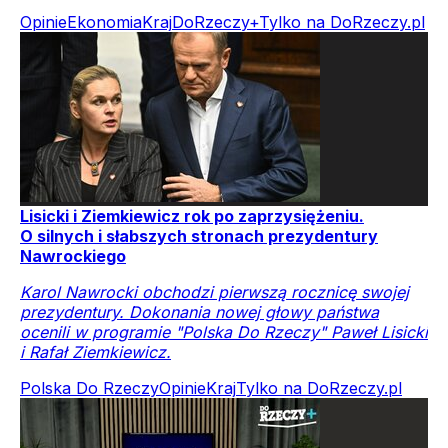
Opinie
Ekonomia
Kraj
DoRzeczy+
Tylko na DoRzeczy.pl
Lisicki i Ziemkiewicz rok po zaprzysiężeniu.
O silnych i słabszych stronach prezydentury
Nawrockiego
Karol Nawrocki obchodzi pierwszą rocznicę swojej
prezydentury. Dokonania nowej głowy państwa
ocenili w programie "Polska Do Rzeczy" Paweł Lisicki
i Rafał Ziemkiewicz.
Polska Do Rzeczy
Opinie
Kraj
Tylko na DoRzeczy.pl