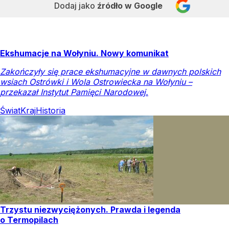
Dodaj jako
źródło w Google
Ekshumacje na Wołyniu. Nowy komunikat
Zakończyły się prace ekshumacyjne w dawnych polskich
wsiach Ostrówki i Wola Ostrowiecka na Wołyniu –
przekazał Instytut Pamięci Narodowej.
Świat
Kraj
Historia
Trzystu niezwyciężonych. Prawda i legenda
o Termopilach