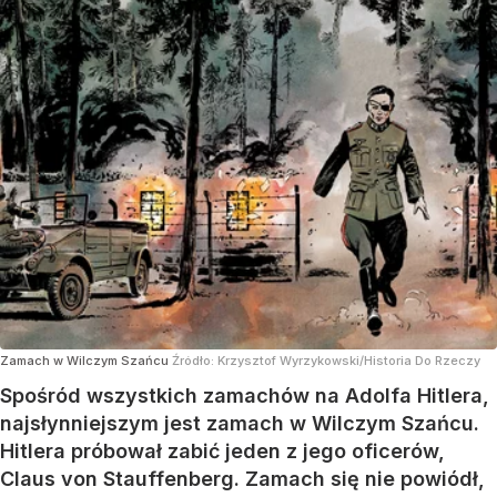
Zamach w Wilczym Szańcu
Źródło:
Krzysztof Wyrzykowski/Historia Do Rzeczy
Spośród wszystkich zamachów na Adolfa Hitlera,
najsłynniejszym jest zamach w Wilczym Szańcu.
Hitlera próbował zabić jeden z jego oficerów,
Claus von Stauffenberg. Zamach się nie powiódł,