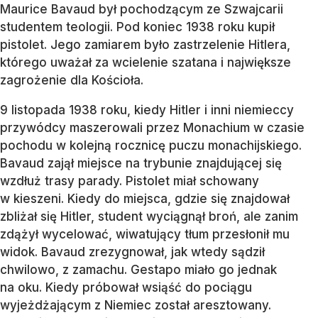
Maurice Bavaud był pochodzącym ze Szwajcarii
studentem teologii. Pod koniec 1938 roku kupił
pistolet. Jego zamiarem było zastrzelenie Hitlera,
którego uważał za wcielenie szatana i największe
zagrożenie dla Kościoła.
9 listopada 1938 roku, kiedy Hitler i inni niemieccy
przywódcy maszerowali przez Monachium w czasie
pochodu w kolejną rocznicę puczu monachijskiego.
Bavaud zajął miejsce na trybunie znajdującej się
wzdłuż trasy parady. Pistolet miał schowany
w kieszeni. Kiedy do miejsca, gdzie się znajdował
zbliżał się Hitler, student wyciągnął broń, ale zanim
zdążył wycelować, wiwatujący tłum przesłonił mu
widok. Bavaud zrezygnował, jak wtedy sądził
chwilowo, z zamachu. Gestapo miało go jednak
na oku. Kiedy próbował wsiąść do pociągu
wyjeżdżającym z Niemiec został aresztowany.