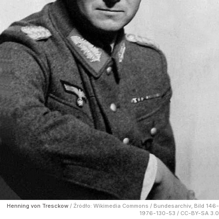
Henning von Tresckow
/ Źródło:
Wikimedia Commons
/
Bundesarchiv, Bild 146-
1976-130-53 / CC-BY-SA 3.0