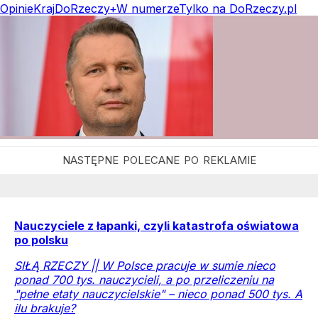
Opinie
Kraj
DoRzeczy+
W numerze
Tylko na DoRzeczy.pl
Nauczyciele z łapanki, czyli katastrofa oświatowa
po polsku
SIŁĄ RZECZY || W Polsce pracuje w sumie nieco
ponad 700 tys. nauczycieli, a po przeliczeniu na
"pełne etaty nauczycielskie" – nieco ponad 500 tys. A
ilu brakuje?