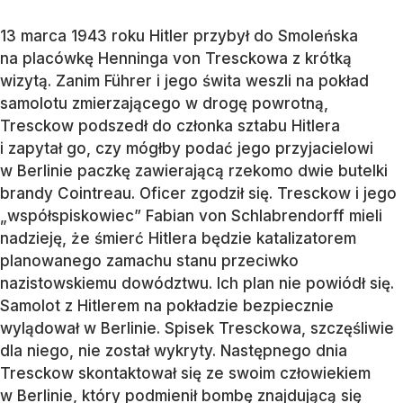
13 marca 1943 roku Hitler przybył do Smoleńska
na placówkę Henninga von Tresckowa z krótką
wizytą. Zanim Führer i jego świta weszli na pokład
samolotu zmierzającego w drogę powrotną,
Tresckow podszedł do członka sztabu Hitlera
i zapytał go, czy mógłby podać jego przyjacielowi
w Berlinie paczkę zawierającą rzekomo dwie butelki
brandy Cointreau. Oficer zgodził się. Tresckow i jego
„współspiskowiec” Fabian von Schlabrendorff mieli
nadzieję, że śmierć Hitlera będzie katalizatorem
planowanego zamachu stanu przeciwko
nazistowskiemu dowództwu. Ich plan nie powiódł się.
Samolot z Hitlerem na pokładzie bezpiecznie
wylądował w Berlinie. Spisek Tresckowa, szczęśliwie
dla niego, nie został wykryty. Następnego dnia
Tresckow skontaktował się ze swoim człowiekiem
w Berlinie, który podmienił bombę znajdującą się