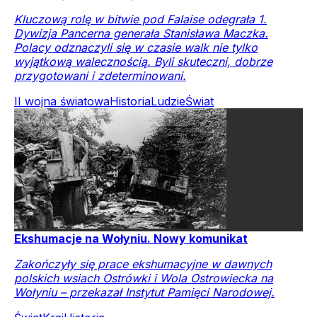
Kluczową rolę w bitwie pod Falaise odegrała 1.
Dywizja Pancerna generała Stanisława Maczka.
Polacy odznaczyli się w czasie walk nie tylko
wyjątkową walecznością. Byli skuteczni, dobrze
przygotowani i zdeterminowani.
II wojna światowa
Historia
Ludzie
Świat
Ekshumacje na Wołyniu. Nowy komunikat
Zakończyły się prace ekshumacyjne w dawnych
polskich wsiach Ostrówki i Wola Ostrowiecka na
Wołyniu – przekazał Instytut Pamięci Narodowej.