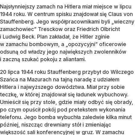
Najsłynniejszy zamach na Hitlera miał miejsce w lipcu
1944 roku. W centrum spisku znajdował się Claus von
Stauffenberg. Jego współpracownikami byli „wieczny
zamachowiec” Tresckow oraz Friedrich Olbricht
i Ludwig Beck. Plan zakładał, że Hitler zginie
w zamachu bombowym, a „opozycyjni” oficerowie
odsuną od władzy jego największych zwolenników
i zaczną szukać pokoju z aliantami.
20 lipca 1944 roku Stauffenberg przybył do Wilczego
Szańca na Mazurach na tajną naradę z udziałem
Hitlera i najwyższego dowództwa. Miał przy sobie
teczkę, w której znajdował się ładunek wybuchowy.
Umieścił się przy stole, gdzie miały odbyć się obrady,
po czym opuścił pokój pod pretekstem wykonania
telefonu. Jego bomba wybuchła zaledwie kilka minut
później, niszcząc drewniany stół i zmieniając
większość sali konferencyjnej w gruz. W zamachu