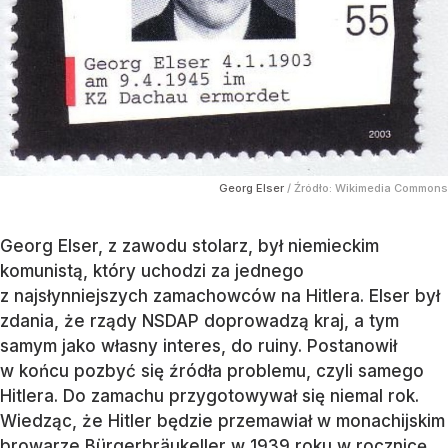
Georg Elser
/ Źródło:
Wikimedia Commons
Georg Elser, z zawodu stolarz, był niemieckim
komunistą, który uchodzi za jednego
z najsłynniejszych zamachowców na Hitlera. Elser był
zdania, że rządy NSDAP doprowadzą kraj, a tym
samym jako własny interes, do ruiny. Postanowił
w końcu pozbyć się źródła problemu, czyli samego
Hitlera. Do zamachu przygotowywał się niemal rok.
Wiedząc, że Hitler będzie przemawiał w monachijskim
browarze Bürgerbräukeller w 1939 roku w rocznicę