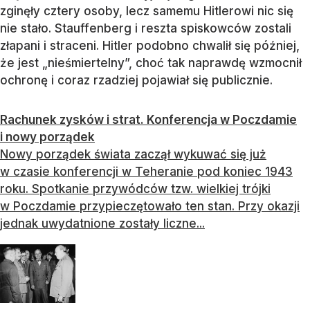
zginęły cztery osoby, lecz samemu Hitlerowi nic się
nie stało. Stauffenberg i reszta spiskowców zostali
złapani i straceni. Hitler podobno chwalił się później,
że jest „nieśmiertelny”, choć tak naprawdę wzmocnił
ochronę i coraz rzadziej pojawiał się publicznie.
Rachunek zysków i strat. Konferencja w Poczdamie
i nowy porządek
Nowy porządek świata zaczął wykuwać się już
w czasie konferencji w Teheranie pod koniec 1943
roku. Spotkanie przywódców tzw. wielkiej trójki
w Poczdamie przypieczętowało ten stan. Przy okazji
jednak uwydatnione zostały liczne...