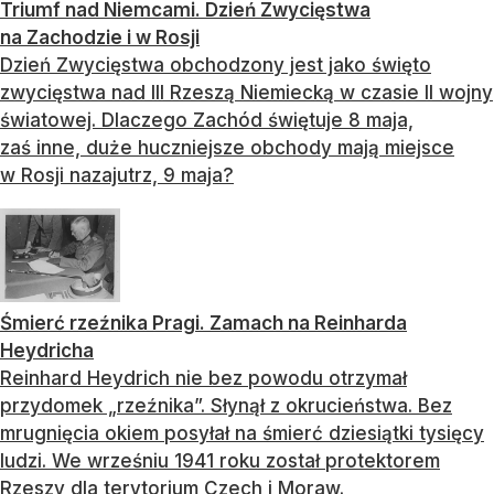
Triumf nad Niemcami. Dzień Zwycięstwa
na Zachodzie i w Rosji
Dzień Zwycięstwa obchodzony jest jako święto
zwycięstwa nad III Rzeszą Niemiecką w czasie II wojny
światowej. Dlaczego Zachód świętuje 8 maja,
zaś inne, duże huczniejsze obchody mają miejsce
w Rosji nazajutrz, 9 maja?
Śmierć rzeźnika Pragi. Zamach na Reinharda
Heydricha
Reinhard Heydrich nie bez powodu otrzymał
przydomek „rzeźnika”. Słynął z okrucieństwa. Bez
mrugnięcia okiem posyłał na śmierć dziesiątki tysięcy
ludzi. We wrześniu 1941 roku został protektorem
Rzeszy dla terytorium Czech i Moraw.