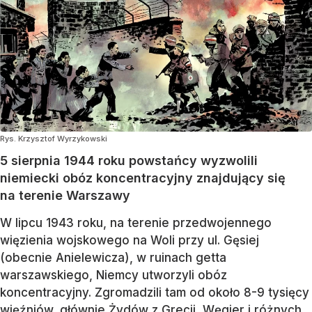
Rys. Krzysztof Wyrzykowski
5 sierpnia 1944 roku powstańcy wyzwolili
niemiecki obóz koncentracyjny znajdujący się
na terenie Warszawy
W lipcu 1943 roku, na terenie przedwojennego
więzienia wojskowego na Woli przy ul. Gęsiej
(obecnie Anielewicza), w ruinach getta
warszawskiego, Niemcy utworzyli obóz
koncentracyjny. Zgromadzili tam od około 8-9 tysięcy
więźniów, głównie Żydów z Grecji, Węgier i różnych