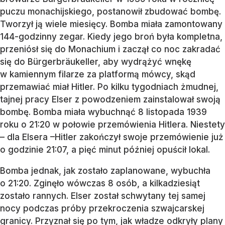
puczu monachijskiego, postanowił zbudować bombę.
Tworzył ją wiele miesięcy. Bomba miała zamontowany
144-godzinny zegar. Kiedy jego broń była kompletna,
przeniósł się do Monachium i zaczął co noc zakradać
się do Bürgerbräukeller, aby wydrążyć wnękę
w kamiennym filarze za platformą mówcy, skąd
przemawiać miał Hitler. Po kilku tygodniach żmudnej,
tajnej pracy Elser z powodzeniem zainstalował swoją
bombę. Bomba miała wybuchnąć 8 listopada 1939
roku o 21:20 w połowie przemówienia Hitlera. Niestety
– dla Elsera –Hitler zakończył swoje przemówienie już
o godzinie 21:07, a pięć minut później opuścił lokal.
Bomba jednak, jak zostało zaplanowane, wybuchła
o 21:20. Zginęło wówczas 8 osób, a kilkadziesiąt
zostało rannych. Elser został schwytany tej samej
nocy podczas próby przekroczenia szwajcarskej
granicy. Przyznał się po tym, jak władze odkryły plany