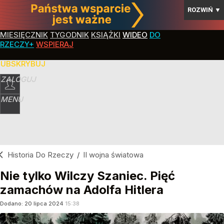
ROZWIŃ
▼
MIESIĘCZNIK
TYGODNIK
KSIĄŻKI
WIDEO
DO
RZECZY+
WSPIERAJ
SUBSKRYBUJ
ZALOGUJ
MENU
Historia Do Rzeczy
/
II wojna światowa
Nie tylko Wilczy Szaniec. Pięć
zamachów na Adolfa Hitlera
Dodano:
20
lipca
2024
15:38