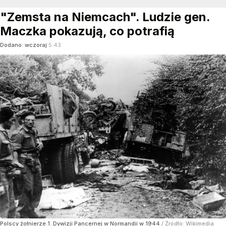
"Zemsta na Niemcach". Ludzie gen.
Maczka pokazują, co potrafią
Dodano:
wczoraj
5:43
Polscy żołnierze 1. Dywizji Pancernej w Normandii w 1944
/ Źródło:
Wikimedia