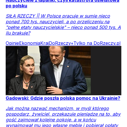
Nauczyciele z łapanki, czyli katastrofa oświatowa
po polsku
SIŁĄ RZECZY || W Polsce pracuje w sumie nieco
ponad 700 tys. nauczycieli, a po przeliczeniu na
"pełne etaty nauczycielskie" – nieco ponad 500 tys. A
ilu brakuje?
Opinie
Ekonomia
Kraj
DoRzeczy+
Tylko na DoRzeczy.pl
Gadowski: Gdzie poszła polska pomoc na Ukrainie?
Jak można nazwać mechanizm, w myśl którego
gospodarz, żywiciel, przekazuje pieniądze na to, aby
gość zajmował kolejne pokoje, a w końcu
wynajmował mu jego własne meble i pobierał opłaty