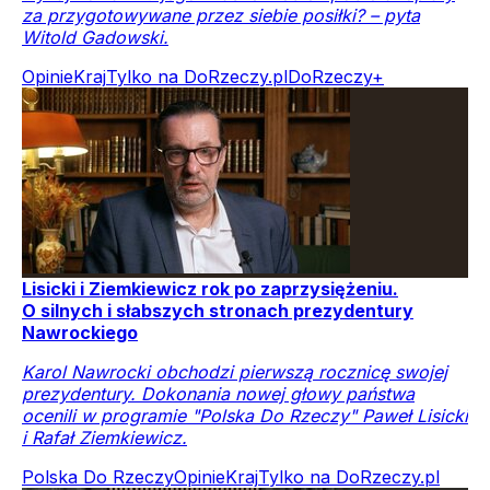
za przygotowywane przez siebie posiłki? – pyta
Witold Gadowski.
Opinie
Kraj
Tylko na DoRzeczy.pl
DoRzeczy+
Lisicki i Ziemkiewicz rok po zaprzysiężeniu.
O silnych i słabszych stronach prezydentury
Nawrockiego
Karol Nawrocki obchodzi pierwszą rocznicę swojej
prezydentury. Dokonania nowej głowy państwa
ocenili w programie "Polska Do Rzeczy" Paweł Lisicki
i Rafał Ziemkiewicz.
Polska Do Rzeczy
Opinie
Kraj
Tylko na DoRzeczy.pl