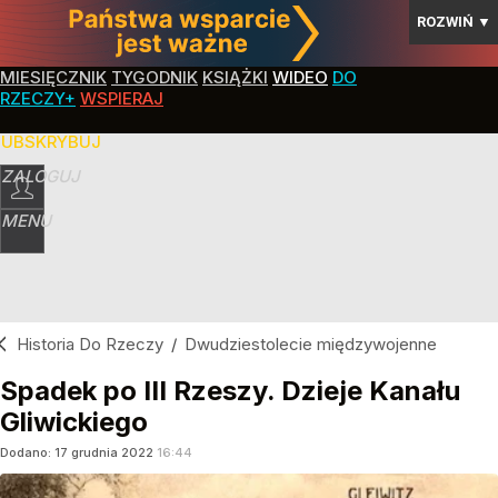
ROZWIŃ
▼
MIESIĘCZNIK
TYGODNIK
KSIĄŻKI
WIDEO
DO
RZECZY+
WSPIERAJ
SUBSKRYBUJ
ZALOGUJ
MENU
Historia Do Rzeczy
/
Dwudziestolecie międzywojenne
Spadek po III Rzeszy. Dzieje Kanału
Gliwickiego
Dodano:
17
grudnia
2022
16:44