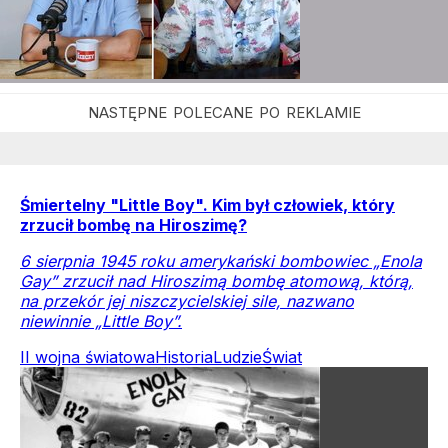
Śmiertelny "Little Boy". Kim był człowiek, który
zrzucił bombę na Hiroszimę?
6 sierpnia 1945 roku amerykański bombowiec „Enola
Gay” zrzucił nad Hiroszimą bombę atomową, którą,
na przekór jej niszczycielskiej sile, nazwano
niewinnie „Little Boy”.
II wojna światowa
Historia
Ludzie
Świat