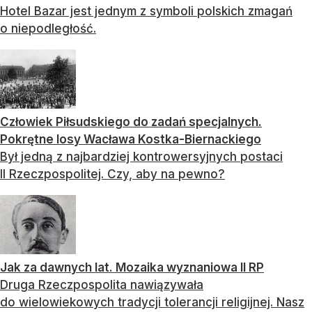
Hotel Bazar jest jednym z symboli polskich zmagań
o niepodległość.
Człowiek Piłsudskiego do zadań specjalnych.
Pokrętne losy Wacława Kostka-Biernackiego
Był jedną z najbardziej kontrowersyjnych postaci
II Rzeczpospolitej. Czy, aby na pewno?
Jak za dawnych lat. Mozaika wyznaniowa II RP
Druga Rzeczpospolita nawiązywała
do wielowiekowych tradycji tolerancji religijnej. Nasz