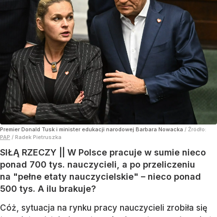
Premier Donald Tusk i minister edukacji narodowej Barbara Nowacka
/ Źródło:
PAP
/
Radek Pietruszka
SIŁĄ RZECZY || W Polsce pracuje w sumie nieco
ponad 700 tys. nauczycieli, a po przeliczeniu
na "pełne etaty nauczycielskie" – nieco ponad
500 tys. A ilu brakuje?
Cóż, sytuacja na rynku pracy nauczycieli zrobiła się