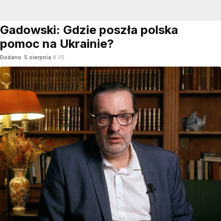
Gadowski: Gdzie poszła polska
pomoc na Ukrainie?
Dodano:
5
sierpnia
8:35