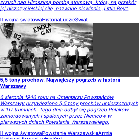
zrzucił nad Hiroszimą bombę atomową, którą, na przekór
jej niszczycielskiej sile, nazwano niewinnie „Little Boy”.
II wojna światowa
Historia
Ludzie
Świat
5,5 tony prochów. Największy pogrzeb w historii
Warszawy
6 sierpnia 1946 roku na Cmentarzu Powstańców
Warszawy przywieziono 5,5 tony prochów umieszczonych
w 117 trumnach. Tego dnia odbył się pogrzeb Polaków
zamordowanych i spalonych przez Niemców w
pierwszych dniach Powstania Warszawskiego.
II wojna światowa
Powstanie Warszawskie
Armia