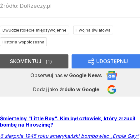
Źródło:
DoRzeczy.pl
Dwudziestolecie międzywojenne
II wojna światowa
Historia współczesna
SKOMENTUJ
UDOSTĘPNIJ
1
Obserwuj nas
w
Google News
Dodaj jako
źródło w Google
Śmiertelny "Little Boy". Kim był człowiek, który zrzucił
bombę na Hiroszimę?
6 sierpnia 1945 roku amerykański bombowiec „Enola Gay”