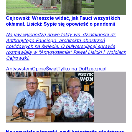
Cejrowski: Wreszcie widać, jak Fauci wszystkich
okłamał. Lisicki: Sypie się opowieść o pandemii
Na jaw wychodzą nowe fakty ws. działalności dr.
Anthony'ego Fauciego, architekta obostrzeń
covidowych na świecie. O bulwersującej sprawie
rozmawiają w "Antysystemie" Paweł Lisicki i Wojciech
Cejrowski.
Antysystem
Opinie
Świat
Tylko na DoRzeczy.pl