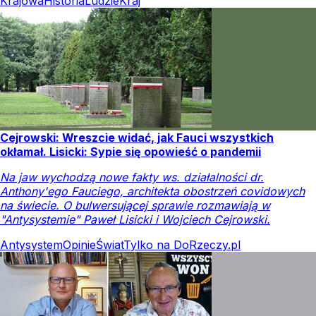
Krajowa
Historia
Ludzie
Kraj
Cejrowski: Wreszcie widać, jak Fauci wszystkich
okłamał. Lisicki: Sypie się opowieść o pandemii
Na jaw wychodzą nowe fakty ws. działalności dr.
Anthony'ego Fauciego, architekta obostrzeń covidowych
na świecie. O bulwersującej sprawie rozmawiają w
"Antysystemie" Paweł Lisicki i Wojciech Cejrowski.
Antysystem
Opinie
Świat
Tylko na DoRzeczy.pl