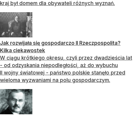
kraj był domem dla obywateli różnych wyznań.
Jak rozwijała się gospodarczo II Rzeczpospolita?
Kilka ciekawostek
W ciągu krótkiego okresu, czyli przez dwadzieścia lat
- od odzyskania niepodległości, aż do wybuchu
II wojny światowej - państwo polskie stanęło przed
wieloma wyzwaniami na polu gospodarczym.