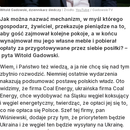
Witold Gadowski, dziennikarz śledczy
/ Źródło:
YouTube
/
GadowskiTV
Jak można nazwać mechanizm, w myśl którego
gospodarz, żywiciel, przekazuje pieniądze na to,
aby gość zajmował kolejne pokoje, a w końcu
wynajmował mu jego własne meble i pobierał
opłaty za przygotowywane przez siebie posiłki? –
pyta Witold Gadowski.
Wiem, i Państwo też wiedzą, a ja nie chcę się nad tym
zbytnio rozwodzić. Niemniej ostatnie wydarzenia
nakazują podsumować postawę polskich władz. Oto
widzimy, że firma Coal Energy, ukraińska firma Coal
Energy, chce wydobywać na Śląsku węgiel koksujący
i węgiel energetyczny, twierdząc, że opłaci jej się to,
co nie opłaca się Polsce. Szef tej firmy, pan
Wiśniewski, dodaje przy tym, że priorytetem będzie
Ukraina i że węgiel ten będzie wysyłany na Ukrainę.