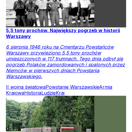
5,5 tony prochów. Największy pogrzeb w historii
Warszawy
6 sierpnia 1946 roku na Cmentarzu Powstańców
Warszawy przywieziono 5,5 tony prochów
umieszczonych w 117 trumnach. Tego dnia odbył się
pogrzeb Polaków zamordowanych i spalonych przez
Niemców w pierwszych dniach Powstania
Warszawskiego.
II wojna światowa
Powstanie Warszawskie
Armia
Krajowa
Historia
Ludzie
Kraj