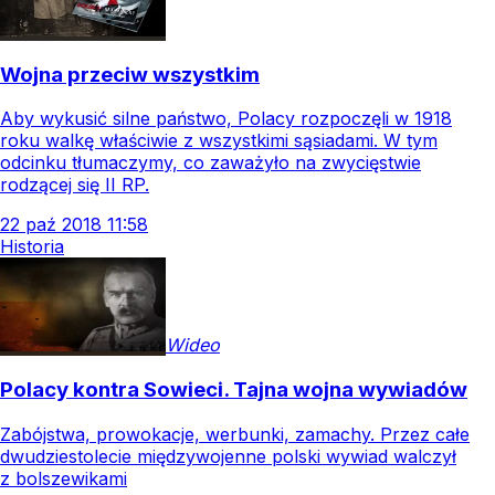
Wojna przeciw wszystkim
Aby wykusić silne państwo, Polacy rozpoczęli w 1918
roku walkę właściwie z wszystkimi sąsiadami. W tym
odcinku tłumaczymy, co zaważyło na zwycięstwie
rodzącej się II RP.
22
paź
2018
11:58
Historia
Wideo
Polacy kontra Sowieci. Tajna wojna wywiadów
Zabójstwa, prowokacje, werbunki, zamachy. Przez całe
dwudziestolecie międzywojenne polski wywiad walczył
z bolszewikami