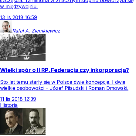
szczęścia. Ta historia w znacznym stopniu powtórzyła się
w międzywojniu.
13
lis
2018
16:59
Rafał A.
Ziemkiewicz
Wielki spór o II RP. Federacja czy inkorporacja?
Sto lat temu starły się w Polsce dwie koncepcje. I dwie
wielkie osobowości – Józef Piłsudski i Roman Dmowski.
11
lis
2018
12:39
Historia