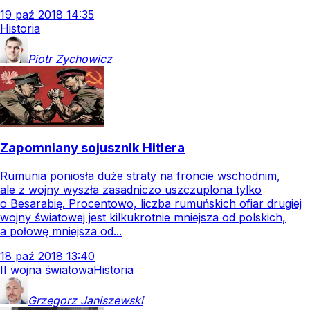
19
paź
2018
14:35
Historia
Piotr
Zychowicz
Zapomniany sojusznik Hitlera
Rumunia poniosła duże straty na froncie wschodnim,
ale z wojny wyszła zasadniczo uszczuplona tylko
o Besarabię. Procentowo, liczba rumuńskich ofiar drugiej
wojny światowej jest kilkukrotnie mniejsza od polskich,
a połowę mniejsza od...
18
paź
2018
13:40
II wojna światowa
Historia
Grzegorz
Janiszewski