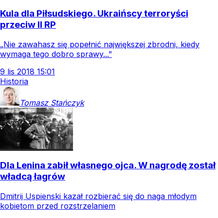
Kula dla Piłsudskiego. Ukraińscy terroryści
przeciw II RP
„Nie zawahasz się popełnić największej zbrodni, kiedy
wymaga tego dobro sprawy...”
9
lis
2018
15:01
Historia
Tomasz
Stańczyk
Dla Lenina zabił własnego ojca. W nagrodę został
władcą łagrów
Dmitrij Uspienski kazał rozbierać się do naga młodym
kobietom przed rozstrzelaniem