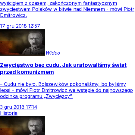
wyścigiem z czasem, zakończonym fantastycznym
zwycięstwem Polaków w bitwie nad Niemnem - mówi Piotr
Dmitrowicz.
17
gru
2018
12:57
Wideo
Zwycięstwo bez cudu. Jak uratowaliśmy świat
przed komunizmem
– Cudu nie było. Bolszewików pokonaliśmy, bo byliśmy
lepsi – mówi Piotr Dmitrowicz we wstępie do najnowszego
odcinka programu „Zwycięzcy”.
3
gru
2018
17:14
Historia