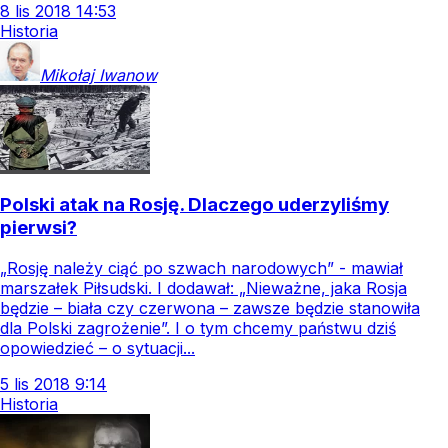
8
lis
2018
14:53
Historia
Mikołaj
Iwanow
Polski atak na Rosję. Dlaczego uderzyliśmy
pierwsi?
„Rosję należy ciąć po szwach narodowych” - mawiał
marszałek Piłsudski. I dodawał: „Nieważne, jaka Rosja
będzie – biała czy czerwona – zawsze będzie stanowiła
dla Polski zagrożenie”. I o tym chcemy państwu dziś
opowiedzieć – o sytuacji...
5
lis
2018
9:14
Historia