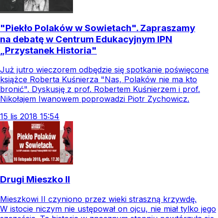
"Piekło Polaków w Sowietach". Zapraszamy
na debatę w Centrum Edukacyjnym IPN
„Przystanek Historia"
Już jutro wieczorem odbędzie się spotkanie poświęcone
książce Roberta Kuśnierza "Nas, Polaków nie ma kto
bronić". Dyskusję z prof. Robertem Kuśnierzem i prof.
Nikołajem Iwanowem poprowadzi Piotr Zychowicz.
15
lis
2018
15:54
Drugi Mieszko II
Mieszkowi II czyniono przez wieki straszną krzywdę.
W istocie niczym nie ustępował on ojcu, nie miał tylko jego