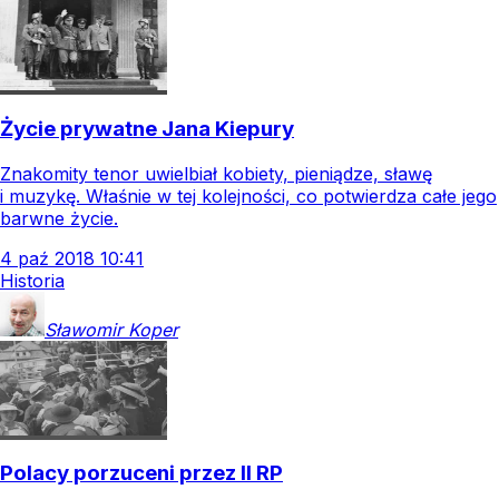
Życie prywatne Jana Kiepury
Znakomity tenor uwielbiał kobiety, pieniądze, sławę
i muzykę. Właśnie w tej kolejności, co potwierdza całe jego
barwne życie.
4
paź
2018
10:41
Historia
Sławomir
Koper
Polacy porzuceni przez II RP