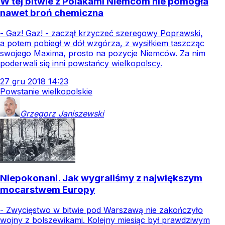
W tej bitwie z Polakami Niemcom nie pomogła
nawet broń chemiczna
- Gaz! Gaz! - zaczął krzyczeć szeregowy Poprawski,
a potem pobiegł w dół wzgórza, z wysiłkiem taszcząc
swojego Maxima, prosto na pozycje Niemców. Za nim
poderwali się inni powstańcy wielkopolscy.
27
gru
2018
14:23
Powstanie wielkopolskie
Grzegorz
Janiszewski
Niepokonani. Jak wygraliśmy z największym
mocarstwem Europy
- Zwycięstwo w bitwie pod Warszawą nie zakończyło
wojny z bolszewikami. Kolejny miesiąc był prawdziwym