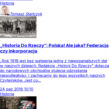
Historia
Tomasz
Stańczyk
„Historia Do Rzeczy”: Polska! Ale jaka? Federacja
czy inkorporacja
„Rok 1918 jest bez wątpienia jedną z najwspanialszych dat
w naszych dziejach. Redakcja „Historii Do Rzeczy” dołącza
do narodowych obchodów stulecia odzyskania
niepodległości. I zachęcamy do tego wszystkich naszych
Czytelników. Jest co...
24
paź
2018
10:10
Historia