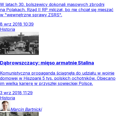
W latach 30. bolszewicy dokonali masowych zbrodni
na Polakach. Rząd II RP milczał, bo nie chciał się mieszać
w "wewnętrzne sprawy ZSRS".
8
wrz
2018
10:39
Historia
Dąbrowszczacy: mięso armatnie Stalina
Komunistyczna propaganda ściągnęła do udziału w wojnie
domowej w Hiszpanii 5 tys. polskich ochotników. Obiecano
im wielką karierę w przyszłej sowieckiej Polsce.
3
wrz
2018
11:29
Historia
Marcin
Bartnicki