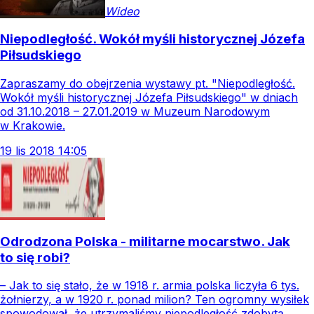
Wideo
Niepodległość. Wokół myśli historycznej Józefa
Piłsudskiego
Zapraszamy do obejrzenia wystawy pt. "Niepodległość.
Wokół myśli historycznej Józefa Piłsudskiego" w dniach
od 31.10.2018 – 27.01.2019 w Muzeum Narodowym
w Krakowie.
19
lis
2018
14:05
Odrodzona Polska - militarne mocarstwo. Jak
to się robi?
– Jak to się stało, że w 1918 r. armia polska liczyła 6 tys.
żołnierzy, a w 1920 r. ponad milion? Ten ogromny wysiłek
spowodował, że utrzymaliśmy niepodległość zdobytą