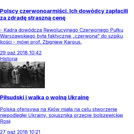
Polscy czerwonoarmiści. Ich dowódcy zapłacili
za zdradę straszną cenę
- Kadra dowódcza Rewolucyjnego Czerwonego Pułku
Warszawskiego była faktycznie „czerwona” do szpiku
kości - mówi prof. Zbigniew Karpus.
29
paź
2018
10:42
Historia
Piłsudski i walka o wolną Ukrainę
Polska ofensywa na Kijów miała na celu stworzenie
niepodległej Ukrainy, sojusznika przeciw bolszewickiej
Rosji
27
paź
2018
10:21