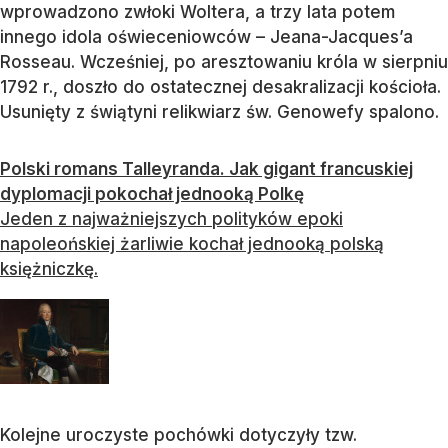
wprowadzono zwłoki Woltera, a trzy lata potem
innego idola oświeceniowców – Jeana-Jacques’a
Rosseau. Wcześniej, po aresztowaniu króla w sierpniu
1792 r., doszło do ostatecznej desakralizacji kościoła.
Usunięty z świątyni relikwiarz św. Genowefy spalono.
Polski romans Talleyranda. Jak gigant francuskiej
dyplomacji pokochał jednooką Polkę
Jeden z najważniejszych polityków epoki
napoleońskiej żarliwie kochał jednooką polską
księżniczkę.
Kolejne uroczyste pochówki dotyczyły tzw.