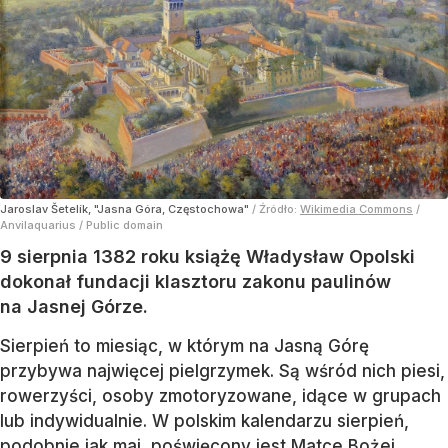
Jaroslav Šetelík, "Jasna Góra, Częstochowa"
/ Źródło:
Wikimedia Commons
/
Anvilaquarius / Public domain
9 sierpnia 1382 roku książę Władysław Opolski
dokonał fundacji klasztoru zakonu paulinów
na Jasnej Górze.
Sierpień to miesiąc, w którym na Jasną Górę
przybywa najwięcej pielgrzymek. Są wśród nich piesi,
rowerzyści, osoby zmotoryzowane, idące w grupach
lub indywidualnie. W polskim kalendarzu sierpień,
podobnie jak maj, poświęcony jest Matce Bożej.