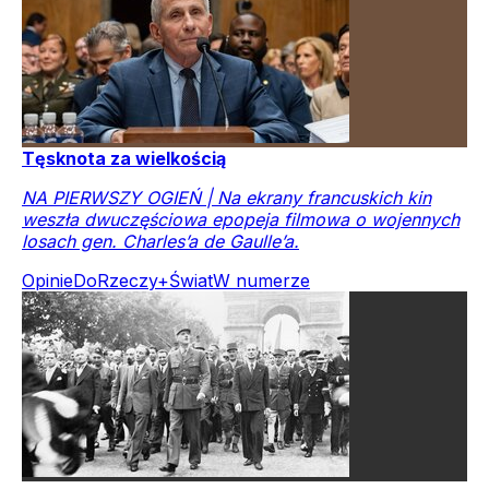
Tęsknota za wielkością
NA PIERWSZY OGIEŃ | Na ekrany francuskich kin
weszła dwuczęściowa epopeja filmowa o wojennych
losach gen. Charles’a de Gaulle’a.
Opinie
DoRzeczy+
Świat
W numerze