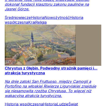
dokonał fundacji klasztoru zakonu paulinów na
Jasnej Górze.
Średniowiecze
Historia
Nowożytność
Historia
współczesna
Kraj
Religia
Chrystus z Głębin. Podwodny strażnik pamięci i...
atrakcja turystyczna
Na dnie zatoki San Fruttuoso, między Camogli a
Portofino na włoskiej Riwierze Liguryjskiej znajduje
się niesamowita rzeźba Chrystusa. To więcej niż
wakacyjna atrakcja turystyczna.
Historia współczesna
Historia
Ludzie
Świat