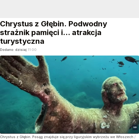
Chrystus z Głębin. Podwodny
strażnik pamięci i... atrakcja
turystyczna
Dodano:
dzisiaj
11:00
Chrystus z Głębin. Posąg znajduje się przy liguryjskim wybrzeżu we Włoszech
/