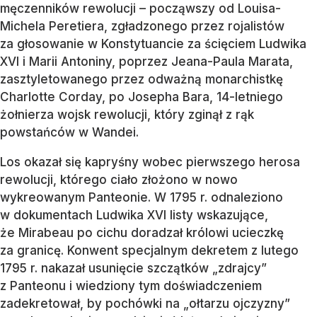
męczenników rewolucji – począwszy od Louisa-
Michela Peretiera, zgładzonego przez rojalistów
za głosowanie w Konstytuancie za ścięciem Ludwika
XVI i Marii Antoniny, poprzez Jeana-Paula Marata,
zasztyletowanego przez odważną monarchistkę
Charlotte Corday, po Josepha Bara, 14-letniego
żołnierza wojsk rewolucji, który zginął z rąk
powstańców w Wandei.
Los okazał się kapryśny wobec pierwszego herosa
rewolucji, którego ciało złożono w nowo
wykreowanym Panteonie. W 1795 r. odnaleziono
w dokumentach Ludwika XVI listy wskazujące,
że Mirabeau po cichu doradzał królowi ucieczkę
za granicę. Konwent specjalnym dekretem z lutego
1795 r. nakazał usunięcie szczątków „zdrajcy”
z Panteonu i wiedziony tym doświadczeniem
zadekretował, by pochówki na „ołtarzu ojczyzny”