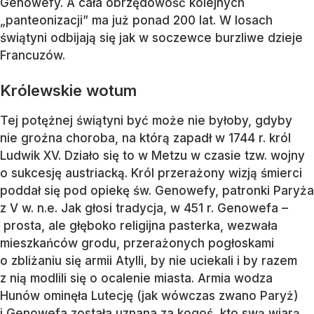
Genowefy. A cała obrzędowość kolejnych
„panteonizacji” ma już ponad 200 lat. W losach
świątyni odbijają się jak w soczewce burzliwe dzieje
Francuzów.
Królewskie wotum
Tej potężnej świątyni być może nie byłoby, gdyby
nie groźna choroba, na którą zapadł w 1744 r. król
Ludwik XV. Działo się to w Metzu w czasie tzw. wojny
o sukcesję austriacką. Król przerażony wizją śmierci
poddał się pod opiekę św. Genowefy, patronki Paryża
z V w. n.e. Jak głosi tradycja, w 451 r. Genowefa –
prosta, ale głęboko religijna pasterka, wezwała
mieszkańców grodu, przerażonych pogłoskami
o zbliżaniu się armii Atylli, by nie uciekali i by razem
z nią modlili się o ocalenie miasta. Armia wodza
Hunów ominęła Lutecję (jak wówczas zwano Paryż)
i Genowefa została uznana za kogoś, kto swą wiarą