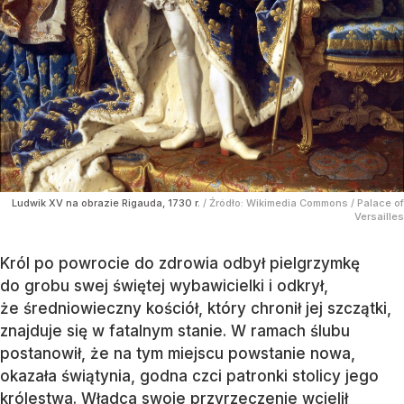
Ludwik XV na obrazie Rigauda, 1730 r.
/ Źródło:
Wikimedia Commons
/
Palace of
Versailles
Król po powrocie do zdrowia odbył pielgrzymkę
do grobu swej świętej wybawicielki i odkrył,
że średniowieczny kościół, który chronił jej szczątki,
znajduje się w fatalnym stanie. W ramach ślubu
postanowił, że na tym miejscu powstanie nowa,
okazała świątynia, godna czci patronki stolicy jego
królestwa. Władca swoje przyrzeczenie wcielił