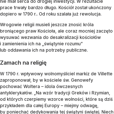
nie miał serca do drogiej inwestycji. W rezultacie
prace trwały bardzo długo. Kościół został ukończony
dopiero w 1790 r.. Od roku szalała już rewolucja.
Wrogowie religii musieli jeszcze znosić króla
broniącego praw Kościoła, ale coraz mocniej zaczęto
wysuwać wezwania do desakralizacji kościołów
i zamienienia ich na „świątynie rozumu”
lub oddawania ich na potrzeby publiczne.
Zamach na religię
W 1790 r. wpływowy wolnomyśliciel markiz de Villette
zaproponował, by w kościele św. Genowefy
pochować Woltera – idola ówczesnych
antyklerykałów. „Na wzór tradycji Greków i Rzymian,
od których czerpiemy wzorce wolności, które są dziś
przykładem dla całej Europy – miejmy odwagę,
by poniechać dedykowania tej świątyni świętej. Niech