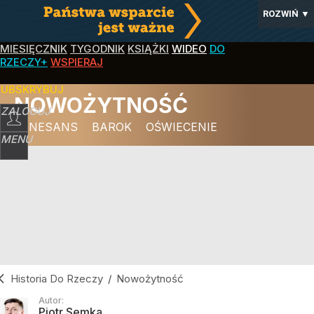
ROZWIŃ
▼
MIESIĘCZNIK
TYGODNIK
KSIĄŻKI
WIDEO
DO
RZECZY+
WSPIERAJ
SUBSKRYBUJ
NOWOŻYTNOŚĆ
ZALOGUJ
RENESANS
BAROK
OŚWIECENIE
MENU
Historia Do Rzeczy
/
Nowożytność
Autor:
Piotr Semka