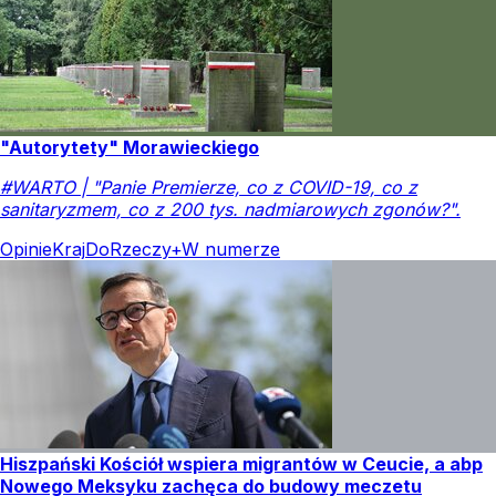
"Autorytety" Morawieckiego
#WARTO | "Panie Premierze, co z COVID-19, co z
sanitaryzmem, co z 200 tys. nadmiarowych zgonów?".
Opinie
Kraj
DoRzeczy+
W numerze
Hiszpański Kościół wspiera migrantów w Ceucie, a abp
Nowego Meksyku zachęca do budowy meczetu