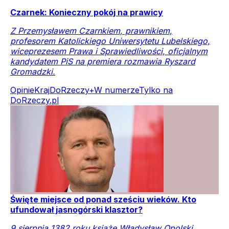
Czarnek: Konieczny pokój na prawicy
Z Przemysławem Czarnkiem, prawnikiem,
profesorem Katolickiego Uniwersytetu Lubelskiego,
wiceprezesem Prawa i Sprawiedliwości, oficjalnym
kandydatem PiS na premiera rozmawia Ryszard
Gromadzki.
Opinie
Kraj
DoRzeczy+
W numerze
Tylko na
DoRzeczy.pl
Święte miejsce od ponad sześciu wieków. Kto
ufundował jasnogórski klasztor?
9 sierpnia 1382 roku książę Władysław Opolski