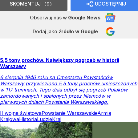
SKOMENTUJ
UDOSTĘPNIJ
9
Obserwuj nas
w
Google News
Dodaj jako
źródło w Google
5,5 tony prochów. Największy pogrzeb w historii
Warszawy
6 sierpnia 1946 roku na Cmentarzu Powstańców
Warszawy przywieziono 5,5 tony prochów umieszczonych
w 117 trumnach. Tego dnia odbył się pogrzeb Polaków
zamordowanych i spalonych przez Niemców w
pierwszych dniach Powstania Warszawskiego.
II wojna światowa
Powstanie Warszawskie
Armia
Krajowa
Historia
Ludzie
Kraj