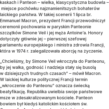
kaskach i Panteon – wielka, klasycystyczna budowla –
miejsce pochówku najznamienitszych bohaterów
laickiego państwa. W takiej scenerii 1 lipca br.
Emmanuel Macron, prezydent Francji przewodniczył
ceremonii pochowania w paryskim Panteonie
szczątków Simone Veil i jej męża Antoine’a. Honory
dotyczyły głównie jej – pierwszej szefowej
parlamentu europejskiego i ministra zdrowia Francji,
która w 1974 r. zalegalizowała aborcję na życzenie.
„Chcieliśmy, by Simone Veil wkroczyła do Panteonu,
by jej walka, godność i nadzieja stały się busolą
w dzisiejszych trudnych czasach” – mówił Macron.
W laickiej kulturze politycznej Francji termin
„wkroczenie do Panteonu” oznacza świecką
beatyfikację. Republika uwielbia swoje państwowe
msze w zdesakralizowanym kościele. Panteon
bowiem był kiedyś katolickim kościołem św.