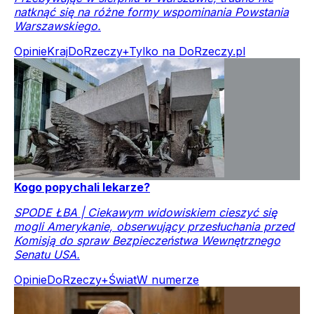
natknąć się na różne formy wspominania Powstania
Warszawskiego.
Opinie
Kraj
DoRzeczy+
Tylko na DoRzeczy.pl
Kogo popychali lekarze?
SPODE ŁBA | Ciekawym widowiskiem cieszyć się
mogli Amerykanie, obserwujący przesłuchania przed
Komisją do spraw Bezpieczeństwa Wewnętrznego
Senatu USA.
Opinie
DoRzeczy+
Świat
W numerze