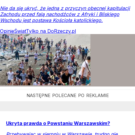
Nie da się ukryć, że jedną z przyczyn obecnej kapitulacji
Zachodu przed falą nachodźców z Afryki i Bliskiego
Wschodu jest postawa Kościoła katolickiego.
Opinie
Świat
Tylko na DoRzeczy.pl
Ukryta prawda o Powstaniu Warszawskim?
Przebywając w sierpniu w Warszawie, trudno nie