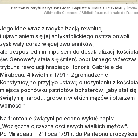
Panteon w Paryżu na rysunku Jean-Baptiste'a Hilaira z 1795 roku.
/ Źródło:
Wikimedia Commons
/
Bibliothèque nationale de France
Jego idee wraz z radykalizacją rewolucji
i ujawnianiem się jej antykatolickiego ostrza powoli
zyskiwały coraz więcej zwolenników,
ale bezpośrednim impulsem do desakralizacji kościoła
św. Genowefy stała się śmierć popularnego wówczas
trybuna rewolucji hrabiego Honoré-Gabriele de
Mirabeau. 4 kwietnia 1791 r. Zgromadzenie
Konstytucyjne przyjęło ustawę o uczynieniu z kościoła
miejsca pochówku patriotów bohaterów, „aby stał się
świątynią narodu, grobem wielkich mężów i ołtarzem
wolności”.
Na frontonie świątyni polecono wykuć napis:
„Wdzięczna ojczyzna czci swych wielkich mężów”.
Po Mirabeau – 21 lipca 1791 r. do Panteonu uroczyście