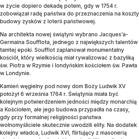
w życie dopiero dekadę potem, gdy w 1754 r.
zobowiązał radę państwa do przeznaczenia na koszty
budowy zysków z loterii państwowej.
Na architekta nowej świątyni wybrano Jacques’a-
Germaina Soufflota, jednego z największych talentów
tamtej epoki. Soufflot zaplanował monumentalny
kościół, który wielkością miał rywalizować z bazyliką
św. Piotra w Rzymie i londyńskim kościołem św. Pawła
w Londynie.
Kamień węgielny pod nowy dom Boży Ludwik XV
położył 6 września 1764 r. Świątynia miała być
kolejnym potwierdzeniem jedności między monarchią
a Kościołem, ale jego budowa przypadła na czasy,
gdy przy formalnej religijności państwa
wolnomyśliciele skutecznie uwodzili elity. Na dodatek
kolejny władca, Ludwik XVI, flirtujący z masonerią