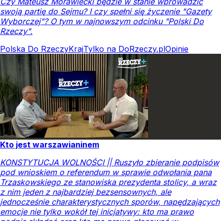
Czy Mateusz Morawiecki będzie w stanie wprowadzić
swoją partię do Sejmu? I czy spełni się życzenie "Gazety
Wyborczej"? O tym w najnowszym odcinku "Polski Do
Rzeczy".
Polska Do Rzeczy
Kraj
Tylko na DoRzeczy.pl
Opinie
Kto jest warszawianinem
KONSTYTUCJA WOLNOŚCI || Ruszyło zbieranie podpisów
pod wnioskiem o referendum w sprawie odwołania pana
Trzaskowskiego ze stanowiska prezydenta stolicy, a wraz
z nim jeden z najbardziej bezsensownych, ale
jednocześnie charakterystycznych sporów, napędzających
emocje nie tylko wokół tej inicjatywy: kto ma prawo