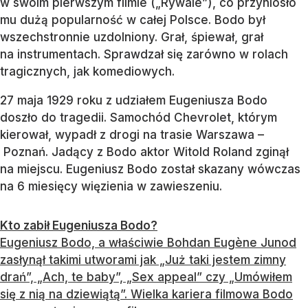
w swoim pierwszym filmie („Rywale”), co przyniosło
mu dużą popularność w całej Polsce. Bodo był
wszechstronnie uzdolniony. Grał, śpiewał, grał
na instrumentach. Sprawdzał się zarówno w rolach
tragicznych, jak komediowych.
27 maja 1929 roku z udziałem Eugeniusza Bodo
doszło do tragedii. Samochód Chevrolet, którym
kierował, wypadł z drogi na trasie Warszawa –
Poznań. Jadący z Bodo aktor Witold Roland zginął
na miejscu. Eugeniusz Bodo został skazany wówczas
na 6 miesięcy więzienia w zawieszeniu.
Kto zabił Eugeniusza Bodo?
Eugeniusz Bodo, a właściwie Bohdan Eugène Junod
zasłynął takimi utworami jak „Już taki jestem zimny
drań”, „Ach, te baby”, „Sex appeal” czy „Umówiłem
się z nią na dziewiątą”. Wielka kariera filmowa Bodo