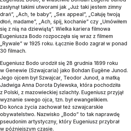
zasłynął takimi utworami jak „Już taki jestem zimny
drań”, „Ach, te baby”, „Sex appeal”, „Całuję twoją
dłoń, madame”, „Ach, śpij, kochanie” czy „Umówiłem
się z nią na dziewiątą”. Wielka kariera filmowa
Eugeniusza Bodo rozpoczęła się wraz z filmem
„Rywale” w 1925 roku. Łącznie Bodo zagrał w ponad
30 filmach.
Eugeniusz Bodo urodził się 28 grudnia 1899 roku
w Genewie (Szwajcaria) jako Bohdan Eugène Junod.
Jego ojcem był Szwajcar, Teodor Junod, a matką
Jadwiga Anna Dorota Dylewska, która pochodziła
z Polski, z mazowieckiej szlachty. Eugeniusz przyjął
wyznanie swego ojca, tzn. był ewangelikiem.
Do końca życia zachował też szwajcarskie
obywatelstwo. Nazwisko „Bodo” to tak naprawdę
pseudonim artystyczny, który Eugeniusz przybrał
w późniejszym czasie.