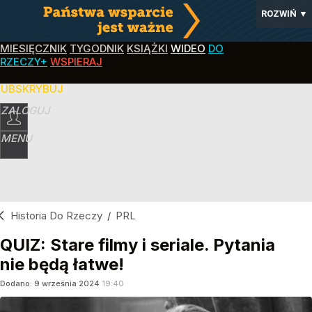
ROZWIŃ
▼
MIESIĘCZNIK
TYGODNIK
KSIĄŻKI
WIDEO
DO
RZECZY+
WSPIERAJ
SUBSKRYBUJ
ZALOGUJ
MENU
Historia Do Rzeczy
/
PRL
QUIZ: Stare filmy i seriale. Pytania
nie będą łatwe!
Dodano:
9
września
2024
19:40