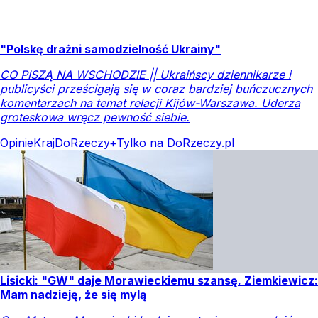
"Polskę drażni samodzielność Ukrainy"
CO PISZĄ NA WSCHODZIE || Ukraińscy dziennikarze i
publicyści prześcigają się w coraz bardziej buńczucznych
komentarzach na temat relacji Kijów-Warszawa. Uderza
groteskowa wręcz pewność siebie.
Opinie
Kraj
DoRzeczy+
Tylko na DoRzeczy.pl
Lisicki: "GW" daje Morawieckiemu szansę. Ziemkiewicz:
Mam nadzieję, że się mylą