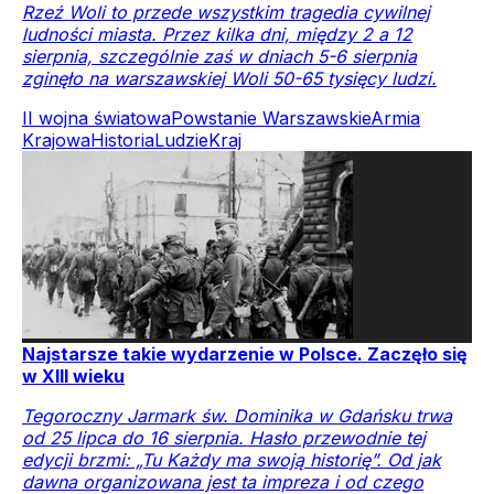
Rzeź Woli to przede wszystkim tragedia cywilnej
ludności miasta. Przez kilka dni, między 2 a 12
sierpnia, szczególnie zaś w dniach 5-6 sierpnia
zginęło na warszawskiej Woli 50-65 tysięcy ludzi.
II wojna światowa
Powstanie Warszawskie
Armia
Krajowa
Historia
Ludzie
Kraj
Najstarsze takie wydarzenie w Polsce. Zaczęło się
w XIII wieku
Tegoroczny Jarmark św. Dominika w Gdańsku trwa
od 25 lipca do 16 sierpnia. Hasło przewodnie tej
edycji brzmi: „Tu Każdy ma swoją historię”. Od jak
dawna organizowana jest ta impreza i od czego