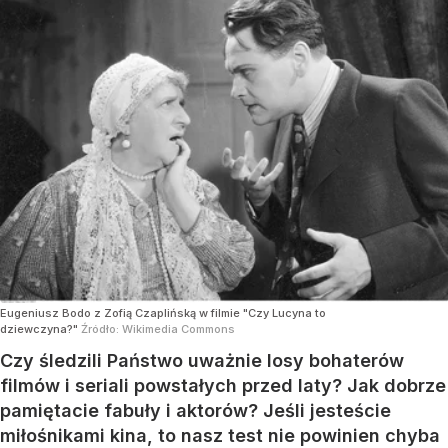
Eugeniusz Bodo z Zofią Czaplińską w filmie "Czy Lucyna to
dziewczyna?"
Źródło:
Wikimedia Commons
Czy śledzili Państwo uważnie losy bohaterów
filmów i seriali powstałych przed laty? Jak dobrze
pamiętacie fabuły i aktorów? Jeśli jesteście
miłośnikami kina, to nasz test nie powinien chyba