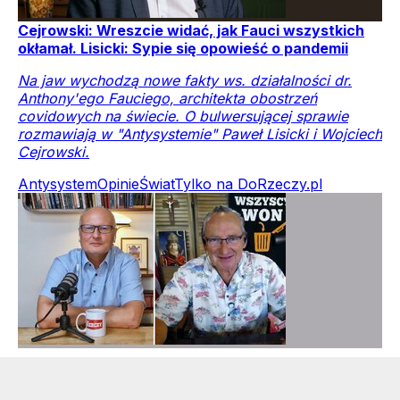
Cejrowski: Wreszcie widać, jak Fauci wszystkich
okłamał. Lisicki: Sypie się opowieść o pandemii
Na jaw wychodzą nowe fakty ws. działalności dr.
Anthony'ego Fauciego, architekta obostrzeń
covidowych na świecie. O bulwersującej sprawie
rozmawiają w "Antysystemie" Paweł Lisicki i Wojciech
Cejrowski.
Antysystem
Opinie
Świat
Tylko na DoRzeczy.pl