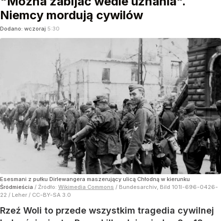
"Można zabijać wedle uznania".
Niemcy mordują cywilów
Dodano:
wczoraj
5:30
Esesmani z pułku Dirlewangera maszerujący ulicą Chłodną w kierunku
Śródmieścia
/ Źródło:
Wikimedia Commons
/
Bundesarchiv, Bild 101I-696-0426-
22 / Leher / CC-BY-SA 3.0
Rzeź Woli to przede wszystkim tragedia cywilnej