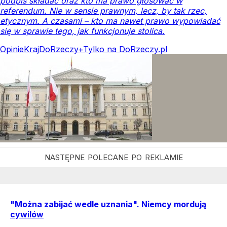
podpis składać oraz kto ma prawo głosować w
referendum. Nie w sensie prawnym, lecz, by tak rzec,
etycznym. A czasami – kto ma nawet prawo wypowiadać
się w sprawie tego, jak funkcjonuje stolica.
Opinie
Kraj
DoRzeczy+
Tylko na DoRzeczy.pl
"Można zabijać wedle uznania". Niemcy mordują
cywilów