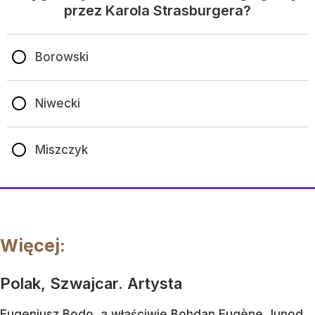
przez Karola Strasburgera?
Borowski
Niwecki
Miszczyk
Więcej:
Polak, Szwajcar. Artysta
Eugeniusz Bodo, a właściwie Bohdan Eugène Junod