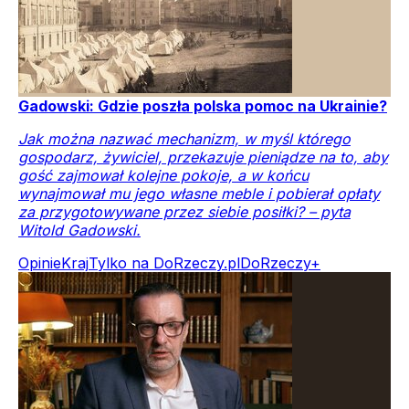
Gadowski: Gdzie poszła polska pomoc na Ukrainie?
Jak można nazwać mechanizm, w myśl którego
gospodarz, żywiciel, przekazuje pieniądze na to, aby
gość zajmował kolejne pokoje, a w końcu
wynajmował mu jego własne meble i pobierał opłaty
za przygotowywane przez siebie posiłki? – pyta
Witold Gadowski.
Opinie
Kraj
Tylko na DoRzeczy.pl
DoRzeczy+