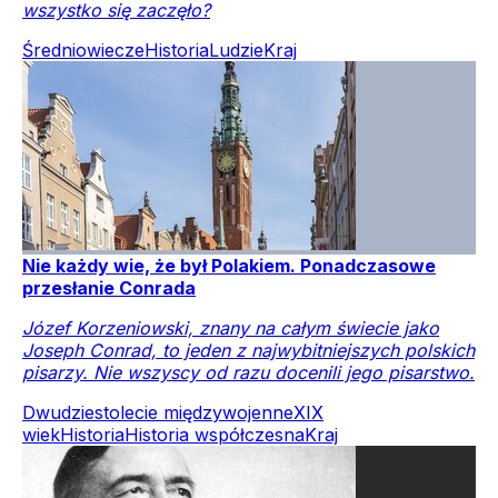
wszystko się zaczęło?
Średniowiecze
Historia
Ludzie
Kraj
Nie każdy wie, że był Polakiem. Ponadczasowe
przesłanie Conrada
Józef Korzeniowski, znany na całym świecie jako
Joseph Conrad, to jeden z najwybitniejszych polskich
pisarzy. Nie wszyscy od razu docenili jego pisarstwo.
Dwudziestolecie międzywojenne
XIX
wiek
Historia
Historia współczesna
Kraj