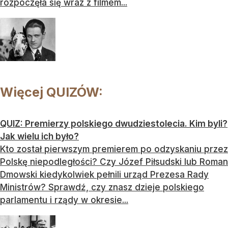
rozpoczęła się wraz z filmem...
Więcej QUIZÓW:
QUIZ: Premierzy polskiego dwudziestolecia. Kim byli?
Jak wielu ich było?
Kto został pierwszym premierem po odzyskaniu przez
Polskę niepodległości? Czy Józef Piłsudski lub Roman
Dmowski kiedykolwiek pełnili urząd Prezesa Rady
Ministrów? Sprawdź, czy znasz dzieje polskiego
parlamentu i rządy w okresie...