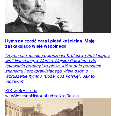
Hymn na cześć cara i pieśń kościelna. Mają
zaskakująco wiele wspólnego
"Hymn na rocznicę ogłoszenia Królestwa Polskiego z
woli Naczelnego Wodza Wojsku Polskiemu do
śpiewania podany" to pieśń, która dała początek
znanemu i przyprawiającego wiele osób o
wzruszenie hymnu "Boże, coś Polskę". Jak to
możliwe?
XIX wiek
Historia
współczesna
Historia
Ludzie
Kraj
Religia