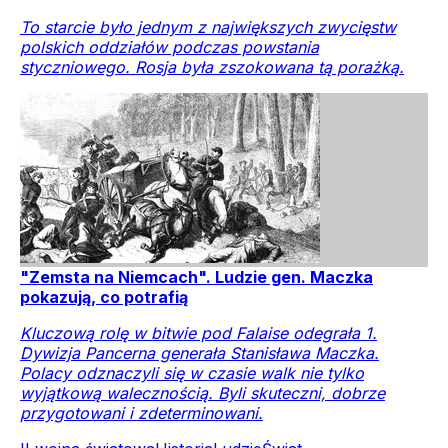
To starcie było jednym z największych zwycięstw
polskich oddziałów podczas powstania
styczniowego. Rosja była zszokowana tą porażką.
"Zemsta na Niemcach". Ludzie gen. Maczka
pokazują, co potrafią
Kluczową rolę w bitwie pod Falaise odegrała 1.
Dywizja Pancerna generała Stanisława Maczka.
Polacy odznaczyli się w czasie walk nie tylko
wyjątkową walecznością. Byli skuteczni, dobrze
przygotowani i zdeterminowani.