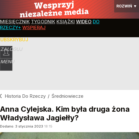
ROZWIŃ
▼
MIESIĘCZNIK
TYGODNIK
KSIĄŻKI
WIDEO
DO
RZECZY+
WSPIERAJ
SUBSKRYBUJ
ZALOGUJ
MENU
Historia Do Rzeczy
/
Średniowiecze
Anna Cylejska. Kim była druga żona
Władysława Jagiełły?
Dodano:
3
stycznia
2023
18:15