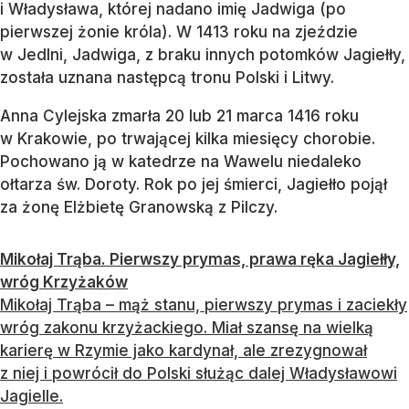
i Władysława, której nadano imię Jadwiga (po
pierwszej żonie króla). W 1413 roku na zjeździe
w Jedlni, Jadwiga, z braku innych potomków Jagiełły,
została uznana następcą tronu Polski i Litwy.
Anna Cylejska zmarła 20 lub 21 marca 1416 roku
w Krakowie, po trwającej kilka miesięcy chorobie.
Pochowano ją w katedrze na Wawelu niedaleko
ołtarza św. Doroty. Rok po jej śmierci, Jagiełło pojął
za żonę Elżbietę Granowską z Pilczy.
Mikołaj Trąba. Pierwszy prymas, prawa ręka Jagiełły,
wróg Krzyżaków
Mikołaj Trąba – mąż stanu, pierwszy prymas i zaciekły
wróg zakonu krzyżackiego. Miał szansę na wielką
karierę w Rzymie jako kardynał, ale zrezygnował
z niej i powrócił do Polski służąc dalej Władysławowi
Jagielle.