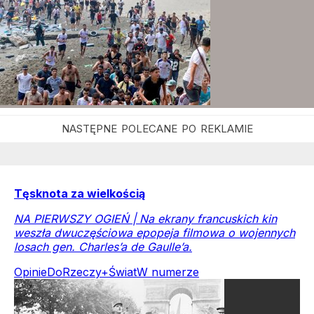
Tęsknota za wielkością
NA PIERWSZY OGIEŃ | Na ekrany francuskich kin
weszła dwuczęściowa epopeja filmowa o wojennych
losach gen. Charles’a de Gaulle’a.
Opinie
DoRzeczy+
Świat
W numerze