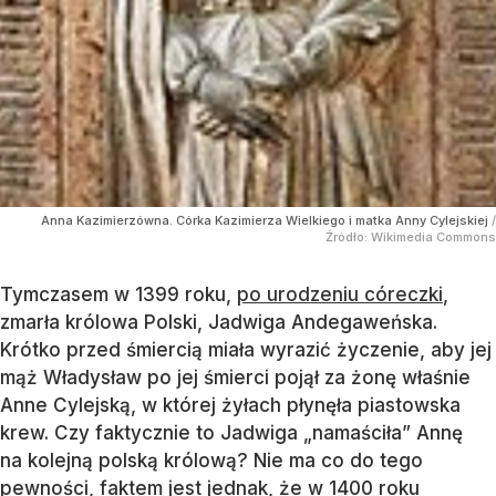
Anna Kazimierzówna. Córka Kazimierza Wielkiego i matka Anny Cylejskiej
/
Źródło:
Wikimedia Commons
Tymczasem w 1399 roku,
po urodzeniu córeczki
,
zmarła królowa Polski, Jadwiga Andegaweńska.
Krótko przed śmiercią miała wyrazić życzenie, aby jej
mąż Władysław po jej śmierci pojął za żonę właśnie
Anne Cylejską, w której żyłach płynęła piastowska
krew. Czy faktycznie to Jadwiga „namaściła” Annę
na kolejną polską królową? Nie ma co do tego
pewności, faktem jest jednak, że w 1400 roku