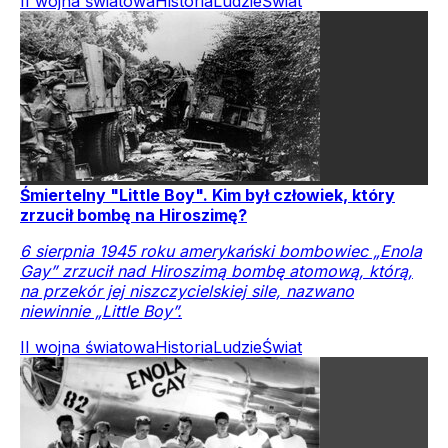
II wojna światowa
Historia
Ludzie
Świat
Śmiertelny "Little Boy". Kim był człowiek, który
zrzucił bombę na Hiroszimę?
6 sierpnia 1945 roku amerykański bombowiec „Enola
Gay” zrzucił nad Hiroszimą bombę atomową, którą,
na przekór jej niszczycielskiej sile, nazwano
niewinnie „Little Boy”.
II wojna światowa
Historia
Ludzie
Świat