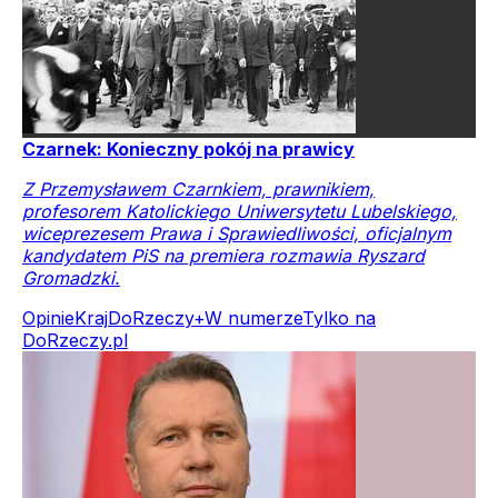
Czarnek: Konieczny pokój na prawicy
Z Przemysławem Czarnkiem, prawnikiem,
profesorem Katolickiego Uniwersytetu Lubelskiego,
wiceprezesem Prawa i Sprawiedliwości, oficjalnym
kandydatem PiS na premiera rozmawia Ryszard
Gromadzki.
Opinie
Kraj
DoRzeczy+
W numerze
Tylko na
DoRzeczy.pl