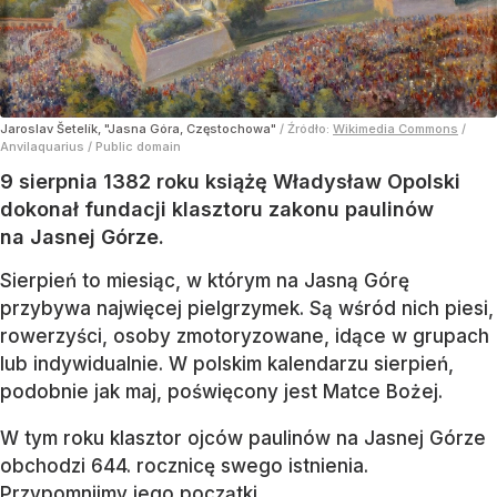
Jaroslav Šetelík, "Jasna Góra, Częstochowa"
/ Źródło:
Wikimedia Commons
/
Anvilaquarius / Public domain
9 sierpnia 1382 roku książę Władysław Opolski
dokonał fundacji klasztoru zakonu paulinów
na Jasnej Górze.
Sierpień to miesiąc, w którym na Jasną Górę
przybywa najwięcej pielgrzymek. Są wśród nich piesi,
rowerzyści, osoby zmotoryzowane, idące w grupach
lub indywidualnie. W polskim kalendarzu sierpień,
podobnie jak maj, poświęcony jest Matce Bożej.
W tym roku klasztor ojców paulinów na Jasnej Górze
obchodzi 644. rocznicę swego istnienia.
Przypomnijmy jego początki.