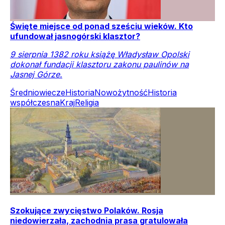
Święte miejsce od ponad sześciu wieków. Kto
ufundował jasnogórski klasztor?
9 sierpnia 1382 roku książę Władysław Opolski
dokonał fundacji klasztoru zakonu paulinów na
Jasnej Górze.
Średniowiecze
Historia
Nowożytność
Historia
współczesna
Kraj
Religia
Szokujące zwycięstwo Polaków. Rosja
niedowierzała, zachodnia prasa gratulowała