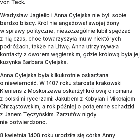
von Teck.
Władysław Jagiełło i Anna Cylejska nie byli sobie
bardzo bliscy. Król nie angażował swojej żony
w sprawy polityczne, nieszczególnie lubił spędzać
z nią czas, choć towarzyszyła mu w niektórych
podróżach, także na Litwę. Anna utrzymywała
kontakty z dworem węgierskim, gdzie królową była jej
kuzynka Barbara Cylejska.
Anna Cylejska była kilkukrotnie oskarżana
o niewierność. W 1407 roku starosta krakowski
Klemens z Moskorzewa oskarżył królową o romans
z polskimi rycerzami: Jakubem z Kobylan i Mikołajem
Chrząstowskim, a rok później o potajemne schadzki
z Janem Tęczyńskim. Zarzutów nigdy
nie potwierdzono.
8 kwietnia 1408 roku urodziła się córka Anny