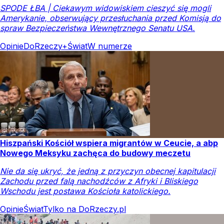
SPODE ŁBA | Ciekawym widowiskiem cieszyć się mogli
Amerykanie, obserwujący przesłuchania przed Komisją do
spraw Bezpieczeństwa Wewnętrznego Senatu USA.
Opinie
DoRzeczy+
Świat
W numerze
Hiszpański Kościół wspiera migrantów w Ceucie, a abp
Nowego Meksyku zachęca do budowy meczetu
Nie da się ukryć, że jedną z przyczyn obecnej kapitulacji
Zachodu przed falą nachodźców z Afryki i Bliskiego
Wschodu jest postawa Kościoła katolickiego.
Opinie
Świat
Tylko na DoRzeczy.pl