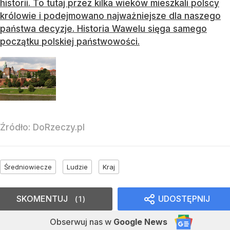
historii. To tutaj przez kilka wieków mieszkali polscy
królowie i podejmowano najważniejsze dla naszego
państwa decyzje. Historia Wawelu sięga samego
początku polskiej państwowości.
Źródło:
DoRzeczy.pl
Średniowiecze
Ludzie
Kraj
SKOMENTUJ
UDOSTĘPNIJ
1
Obserwuj nas
w
Google News