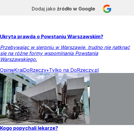
Dodaj jako
źródło w Google
Ukryta prawda o Powstaniu Warszawskim?
Przebywając w sierpniu w Warszawie, trudno nie natknąć
się na różne formy wspominania Powstania
Warszawskiego.
Opinie
Kraj
DoRzeczy+
Tylko na DoRzeczy.pl
Kogo popychali lekarze?