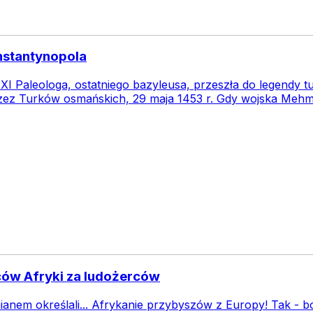
onstantynopola
XI Paleologa, ostatniego bazyleusa, przeszła do legendy t
zez Turków osmańskich, 29 maja 1453 r. Gdy wojska Mehme
ców Afryki za ludożerców
anem określali... Afrykanie przybyszów z Europy! Tak - bo 