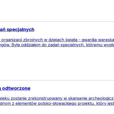
dań specjalnych
 organizacji zbrojnych w dziejach świata - gwardia waresk
ngów. Była oddziałem do zadań specjalnych, któremu wypł
ną odtworzone
wieku zostanie zrekonstruowany w skansenie archeologiczn
jednym z elementów polsko-słowackiego projektu, który je