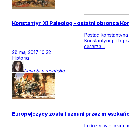
Konstantyn XI Paleolog - ostatni obrońca K
Postać Konstantyna 
Konstantynopola pr
cesarza...
28
maj
2017
19:22
Historia
Anna
Szczepańska
Europejczycy zostali uznani przez mieszkań
Ludożercy - takim mi