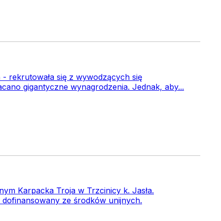
a - rekrutowała się z wywodzących się
acano gigantyczne wynagrodzenia. Jednak, aby...
ym Karpacka Troja w Trzcinicy k. Jasła.
st dofinansowany ze środków unijnych.