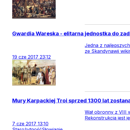
Gwardia Wareska - elitarna jednostka do za
Jedna z najlepszych
ze Skandynawii wiki
19
cze
2017
23:12
Mury Karpackiej Troi sprzed 1300 lat zosta
Wał obronny z VIII 
Rekonstrukcja jest 
7
cze
2017
13:10
Starożytność
Słowianie