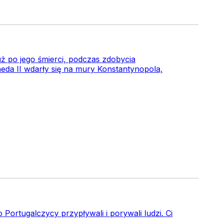
uż po jego śmierci, podczas zdobycia
da II wdarły się na mury Konstantynopola,
Portugalczycy przypływali i porywali ludzi. Ci