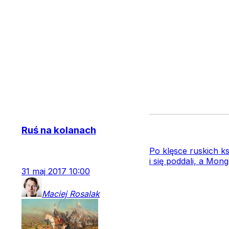
Ruś na kolanach
Po klęsce ruskich ks
i się poddali, a Mon
31
maj
2017
10:00
Maciej
Rosalak