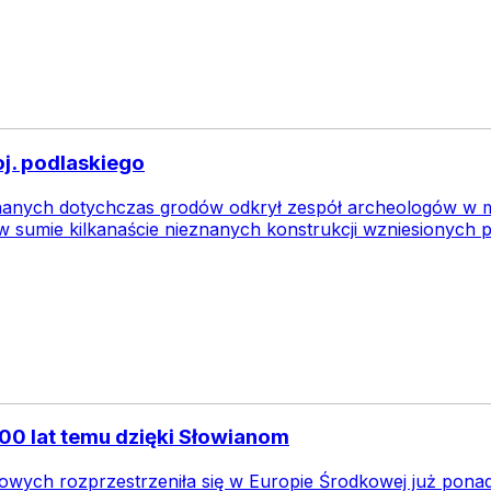
j. podlaskiego
anych dotychczas grodów odkrył zespół archeologów w mię
 w sumie kilkanaście nieznanych konstrukcji wzniesionyc
00 lat temu dzięki Słowianom
owych rozprzestrzeniła się w Europie Środkowej już ponad 