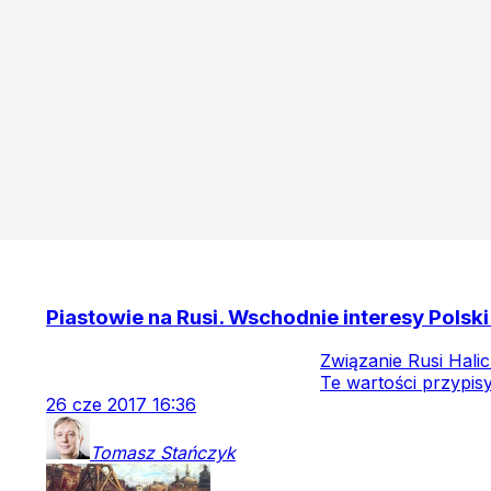
Piastowie na Rusi. Wschodnie interesy Polski
Związanie Rusi Halic
Te wartości przypisy
26
cze
2017
16:36
Tomasz
Stańczyk