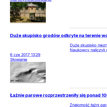
Duże skupisko grodów odkryte na terenie wo
Duże skupisko niezn
Naukowcy naliczyli
6
cze
2017
13:29
Słowianie
Łaźnie parowe rozprzestrzeniły się ponad 10
Znajomość łaźni par