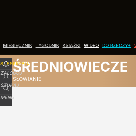
MIESIĘCZNIK
TYGODNIK
KSIĄŻKI
WIDEO
DO RZECZY+
ŚREDNIOWIECZE
SUBSKRYBUJ
ZALOGUJ
SŁOWIANIE
SZUKAJ
MENU