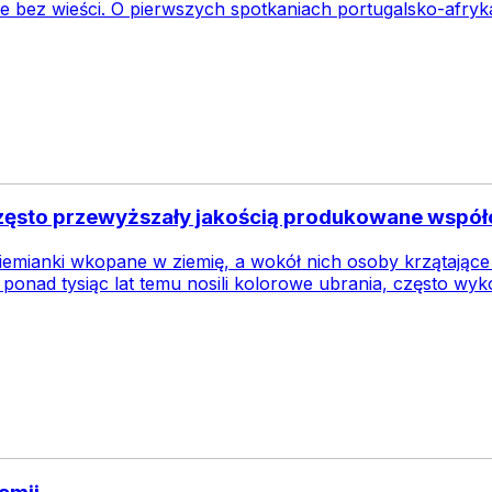
e bez wieści. O pierwszych spotkaniach portugalsko-afryka
 często przewyższały jakością produkowane współ
ziemianki wkopane w ziemię, a wokół nich osoby krzątając
 ponad tysiąc lat temu nosili kolorowe ubrania, często wy