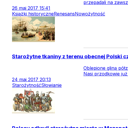
przepadali na zawsz
26
maj
2017
15:41
Książki historyczne
Renesans
Nowożytność
Starożytne tkaniny z terenu obecnej Polski
Oblepione gliną pół
Nasi przodkowie już
24
maj
2017
20:13
Starożytność
Słowianie