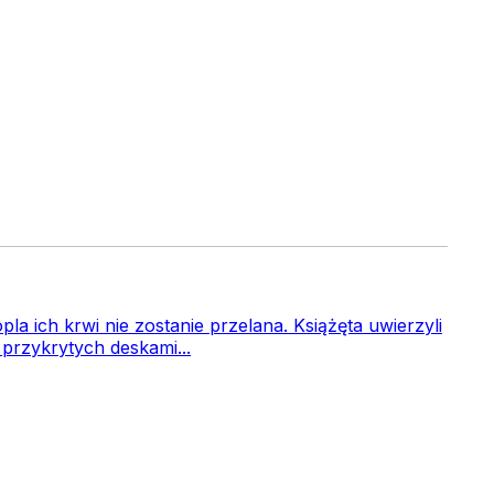
pla ich krwi nie zostanie przelana. Książęta uwierzyli
 przykrytych deskami...