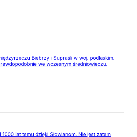
dzyrzeczu Biebrzy i Supraśli w woj. podlaskim.
h prawdopodobnie we wczesnym średniowieczu.
1000 lat temu dzięki Słowianom. Nie jest zatem