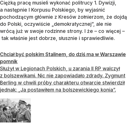
Ciężką pracę musieli wykonać politrucy 1. Dywizji,
a następnie I Korpusu Polskiego, by wyjaśnić
pochodzącym głównie z Kresów żołnierzom, że dojdą
do Polski, oczywiście „demokratycznej”, ale nie
wrócą już w swoje rodzinne strony. I że – co więcej –
tak właśnie jest dobrze, słusznie i sprawiedliwie.
Chciał być polskim Stalinem, do dziś ma w Warszawie
pomnik
Służył w Legionach Polskich, u zarania II RP walczył
z bolszewikami. Nic nie zapowiadało zdrady. Zygmunt
Berling w chwili próby charakteru otwarcie stwierdził
jednak: „Ja postawiłem na bolszewickiego konia”.