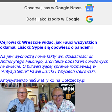
Obserwuj nas
w
Google News
Dodaj jako
źródło w Google
Cejrowski: Wreszcie widać, jak Fauci wszystkich
okłamał. Lisicki: Sypie się opowieść o pandemii
Na jaw wychodzą nowe fakty ws. działalności dr.
Anthony'ego Fauciego, architekta obostrzeń covidowych
na świecie. O bulwersującej sprawie rozmawiają w
"Antysystemie" Paweł Lisicki i Wojciech Cejrowski.
Antysystem
Opinie
Świat
Tylko na DoRzeczy.pl