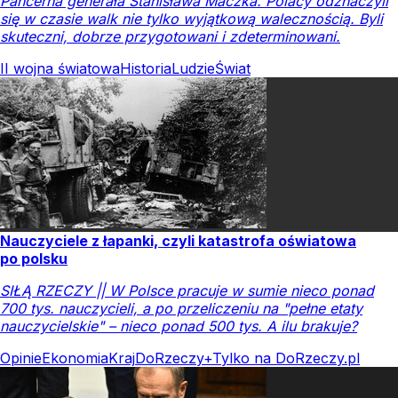
Pancerna generała Stanisława Maczka. Polacy odznaczyli
się w czasie walk nie tylko wyjątkową walecznością. Byli
skuteczni, dobrze przygotowani i zdeterminowani.
II wojna światowa
Historia
Ludzie
Świat
Nauczyciele z łapanki, czyli katastrofa oświatowa
po polsku
SIŁĄ RZECZY || W Polsce pracuje w sumie nieco ponad
700 tys. nauczycieli, a po przeliczeniu na "pełne etaty
nauczycielskie" – nieco ponad 500 tys. A ilu brakuje?
Opinie
Ekonomia
Kraj
DoRzeczy+
Tylko na DoRzeczy.pl