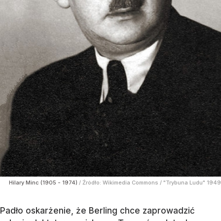
Hilary Minc (1905 - 1974)
/ Źródło:
Wikimedia Commons
/
"Trybuna Ludu" 1949
Padło oskarżenie, że Berling chce zaprowadzić