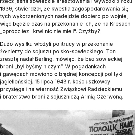
rzecz jasna sowieckie aresztowania i wywózki z roku
1939, stwierdzał, że kwestia zagospodarowania się
tych wykorzenionych nadejdzie dopiero po wojnie,
więc będzie czas na przekonanie ich, że na Kresach
„oprócz łez i krwi nic nie mieli”. Czyżby?
Dużo wysiłku włożyli politrucy w przekonanie
żołnierzy do sojuszu polsko-sowieckiego. Ton
zresztą nadał Berling, mówiąc, że bez sowieckiej
broni „bylibyśmy niczym”. W pogadankach
i gawędach mówiono o błędnej koncepcji polityki
jagiellońskiej. 15 lipca 1943 r. kościuszkowcy
przysięgali na wierność Związkowi Radzieckiemu
i braterstwo broni z sojuszniczą Armią Czerwoną.