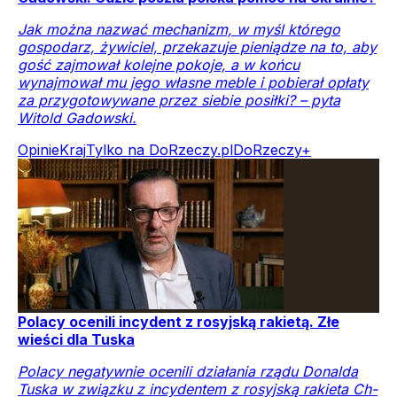
Jak można nazwać mechanizm, w myśl którego
gospodarz, żywiciel, przekazuje pieniądze na to, aby
gość zajmował kolejne pokoje, a w końcu
wynajmował mu jego własne meble i pobierał opłaty
za przygotowywane przez siebie posiłki? – pyta
Witold Gadowski.
Opinie
Kraj
Tylko na DoRzeczy.pl
DoRzeczy+
Polacy ocenili incydent z rosyjską rakietą. Złe
wieści dla Tuska
Polacy negatywnie ocenili działania rządu Donalda
Tuska w związku z incydentem z rosyjską rakieta Ch-