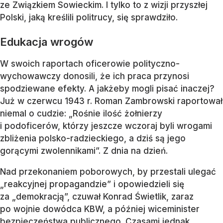
ze Związkiem Sowieckim. I tylko to z wizji przyszłej
Polski, jaką kreślili politrucy, się sprawdziło.
Edukacja wrogów
W swoich raportach oficerowie polityczno-
wychowawczy donosili, że ich praca przynosi
spodziewane efekty. A jakżeby mogli pisać inaczej?
Już w czerwcu 1943 r. Roman Zambrowski raportował
niemal o cudzie: „Rośnie ilość żołnierzy
i podoficerów, którzy jeszcze wczoraj byli wrogami
zbliżenia polsko-radzieckiego, a dziś są jego
gorącymi zwolennikami”. Z dnia na dzień.
Nad przekonaniem poborowych, by przestali ulegać
„reakcyjnej propagandzie” i opowiedzieli się
za „demokracją”, czuwał Konrad Świetlik, zaraz
po wojnie dowódca KBW, a później wiceminister
bezpieczeństwa publicznego. Czasami jednak