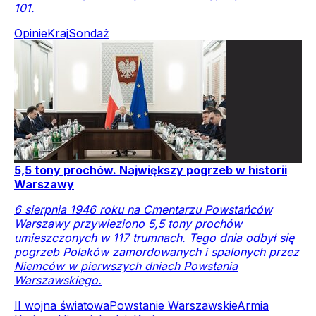
101.
Opinie
Kraj
Sondaż
5,5 tony prochów. Największy pogrzeb w historii
Warszawy
6 sierpnia 1946 roku na Cmentarzu Powstańców
Warszawy przywieziono 5,5 tony prochów
umieszczonych w 117 trumnach. Tego dnia odbył się
pogrzeb Polaków zamordowanych i spalonych przez
Niemców w pierwszych dniach Powstania
Warszawskiego.
II wojna światowa
Powstanie Warszawskie
Armia