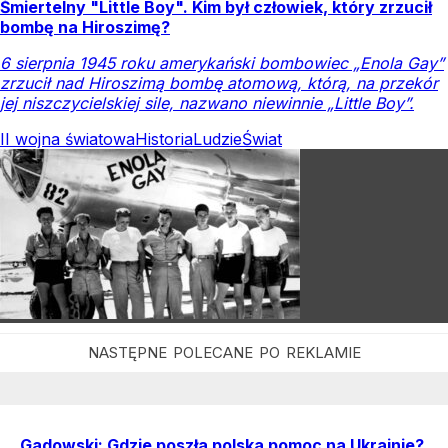
Śmiertelny "Little Boy". Kim był człowiek, który zrzucił
bombę na Hiroszimę?
6 sierpnia 1945 roku amerykański bombowiec „Enola Gay”
zrzucił nad Hiroszimą bombę atomową, którą, na przekór
jej niszczycielskiej sile, nazwano niewinnie „Little Boy”.
II wojna światowa
Historia
Ludzie
Świat
Gadowski: Gdzie poszła polska pomoc na Ukrainie?