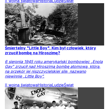
II wojna światowa
Historia
Ludzie
Świat
Śmiertelny "Little Boy". Kim był człowiek, który
zrzucił bombę na Hiroszimę?
6 sierpnia 1945 roku amerykański bombowiec „Enola
Gay” zrzucił nad Hiroszimą bombę atomową, którą,
na przekór jej niszczycielskiej sile, nazwano
niewinnie „Little Boy”.
II wojna światowa
Historia
Ludzie
Świat