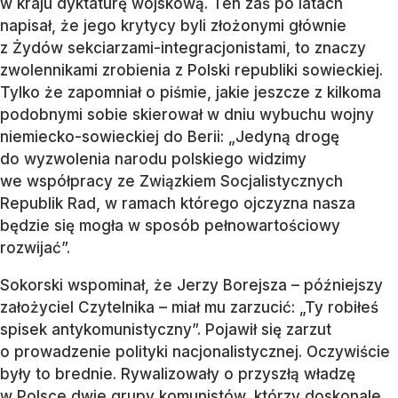
w kraju dyktaturę wojskową. Ten zaś po latach
napisał, że jego krytycy byli złożonymi głównie
z Żydów sekciarzami-integracjonistami, to znaczy
zwolennikami zrobienia z Polski republiki sowieckiej.
Tylko że zapomniał o piśmie, jakie jeszcze z kilkoma
podobnymi sobie skierował w dniu wybuchu wojny
niemiecko-sowieckiej do Berii: „Jedyną drogę
do wyzwolenia narodu polskiego widzimy
we współpracy ze Związkiem Socjalistycznych
Republik Rad, w ramach którego ojczyzna nasza
będzie się mogła w sposób pełnowartościowy
rozwijać”.
Sokorski wspominał, że Jerzy Borejsza – późniejszy
założyciel Czytelnika – miał mu zarzucić: „Ty robiłeś
spisek antykomunistyczny”. Pojawił się zarzut
o prowadzenie polityki nacjonalistycznej. Oczywiście
były to brednie. Rywalizowały o przyszłą władzę
w Polsce dwie grupy komunistów, którzy doskonale