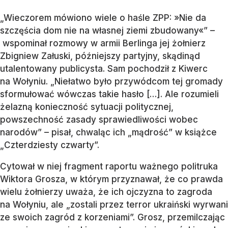
„Wieczorem mówiono wiele o haśle ZPP: »Nie da
szczęścia dom nie na własnej ziemi zbudowany«” –
wspominał rozmowy w armii Berlinga jej żołnierz
Zbigniew Załuski, późniejszy partyjny, skądinąd
utalentowany publicysta. Sam pochodził z Kiwerc
na Wołyniu. „Niełatwo było przywódcom tej gromady
sformułować wówczas takie hasło […]. Ale rozumieli
żelazną konieczność sytuacji politycznej,
powszechność zasady sprawiedliwości wobec
narodów” – pisał, chwaląc ich „mądrość” w książce
„Czterdziesty czwarty”.
Cytował w niej fragment raportu ważnego politruka
Wiktora Grosza, w którym przyznawał, że co prawda
wielu żołnierzy uważa, że ich ojczyzna to zagroda
na Wołyniu, ale „zostali przez terror ukraiński wyrwani
ze swoich zagród z korzeniami”. Grosz, przemilczając