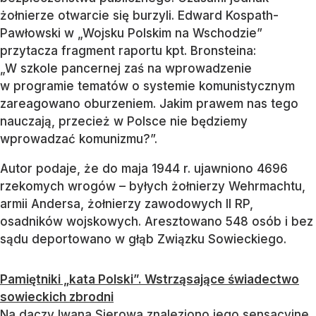
żołnierze otwarcie się burzyli. Edward Kospath-
Pawłowski w „Wojsku Polskim na Wschodzie”
przytacza fragment raportu kpt. Bronsteina:
„W szkole pancernej zaś na wprowadzenie
w programie tematów o systemie komunistycznym
zareagowano oburzeniem. Jakim prawem nas tego
nauczają, przecież w Polsce nie będziemy
wprowadzać komunizmu?”.
Autor podaje, że do maja 1944 r. ujawniono 4696
rzekomych wrogów – byłych żołnierzy Wehrmachtu,
armii Andersa, żołnierzy zawodowych II RP,
osadników wojskowych. Aresztowano 548 osób i bez
sądu deportowano w głąb Związku Sowieckiego.
Pamiętniki „kata Polski”. Wstrząsające świadectwo
sowieckich zbrodni
Na daczy Iwana Sierowa znaleziono jego sensacyjne