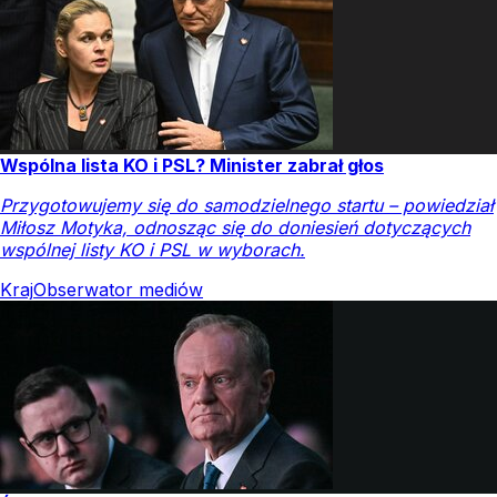
Wspólna lista KO i PSL? Minister zabrał głos
Przygotowujemy się do samodzielnego startu – powiedział
Miłosz Motyka, odnosząc się do doniesień dotyczących
wspólnej listy KO i PSL w wyborach.
Kraj
Obserwator mediów