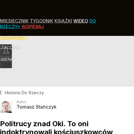
MIESIĘCZNIK
TYGODNIK
KSIĄŻKI
WIDEO
DO
RZECZY+
WSPIERAJ
SUBSKRYBUJ
ZALOGUJ
MENU
Historia Do Rzeczy
Autor:
Tomasz Stańczyk
Politrucy znad Oki. To oni
indoktrynowali kościuszkowców