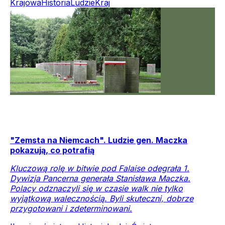
Krajowa
Historia
Ludzie
Kraj
"Zemsta na Niemcach". Ludzie gen. Maczka
pokazują, co potrafią
Kluczową rolę w bitwie pod Falaise odegrała 1.
Dywizja Pancerna generała Stanisława Maczka.
Polacy odznaczyli się w czasie walk nie tylko
wyjątkową walecznością. Byli skuteczni, dobrze
przygotowani i zdeterminowani.