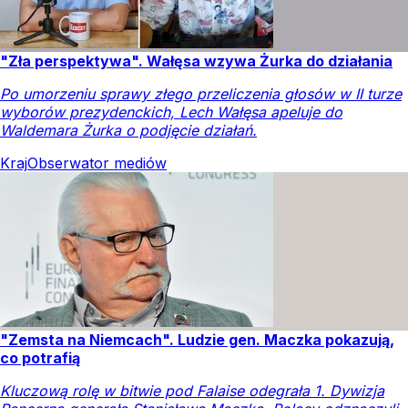
"Zła perspektywa". Wałęsa wzywa Żurka do działania
Po umorzeniu sprawy złego przeliczenia głosów w II turze
wyborów prezydenckich, Lech Wałęsa apeluje do
Waldemara Żurka o podjęcie działań.
Kraj
Obserwator mediów
"Zemsta na Niemcach". Ludzie gen. Maczka pokazują,
co potrafią
Kluczową rolę w bitwie pod Falaise odegrała 1. Dywizja