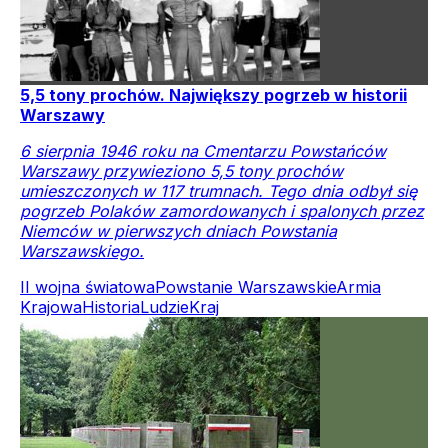
5,5 tony prochów. Największy pogrzeb w historii
Warszawy
6 sierpnia 1946 roku na Cmentarzu Powstańców
Warszawy przywieziono 5,5 tony prochów
umieszczonych w 117 trumnach. Tego dnia odbył się
pogrzeb Polaków zamordowanych i spalonych przez
Niemców w pierwszych dniach Powstania
Warszawskiego.
II wojna światowa
Powstanie Warszawskie
Armia
Krajowa
Historia
Ludzie
Kraj