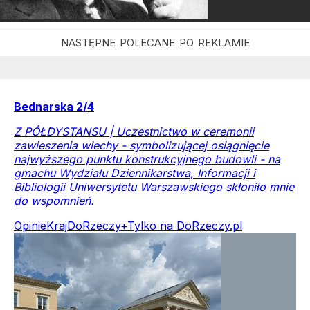
Bednarska 2/4
Z PÓŁDYSTANSU | Uczestnictwo w ceremonii
zawieszenia wiechy - symbolizującej osiągnięcie
najwyższego punktu konstrukcyjnego budowli - na
gmachu Wydziału Dziennikarstwa, Informacji i
Bibliologii Uniwersytetu Warszawskiego skłoniło mnie
do wspomnień.
Opinie
Kraj
DoRzeczy+
Tylko na DoRzeczy.pl