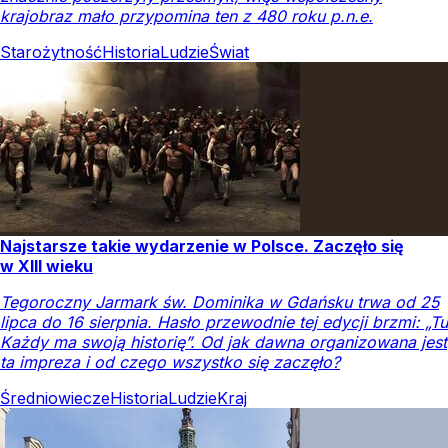
krajobraz mało przypomina ten z 480 roku p.n.e.
Starożytność
Historia
Ludzie
Świat
Najstarsze takie wydarzenie w Polsce. Zaczęło się
w XIII wieku
Tegoroczny Jarmark św. Dominika w Gdańsku trwa od 25
lipca do 16 sierpnia. Hasło przewodnie tej edycji brzmi: „Tu
Każdy ma swoją historię”. Od jak dawna organizowana jest
ta impreza i od czego wszystko się zaczęło?
Średniowiecze
Historia
Ludzie
Kraj