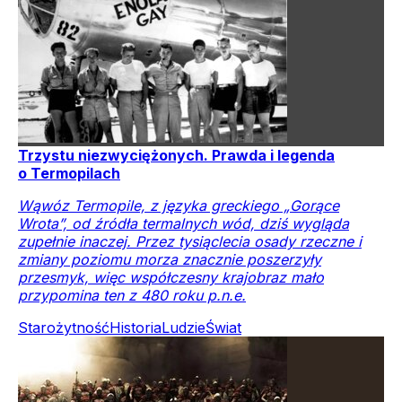
Trzystu niezwyciężonych. Prawda i legenda
o Termopilach
Wąwóz Termopile, z języka greckiego „Gorące
Wrota”, od źródła termalnych wód, dziś wygląda
zupełnie inaczej. Przez tysiąclecia osady rzeczne i
zmiany poziomu morza znacznie poszerzyły
przesmyk, więc współczesny krajobraz mało
przypomina ten z 480 roku p.n.e.
Starożytność
Historia
Ludzie
Świat