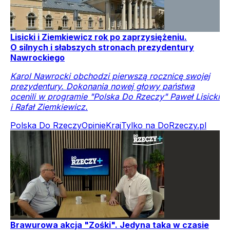
Lisicki i Ziemkiewicz rok po zaprzysiężeniu.
O silnych i słabszych stronach prezydentury
Nawrockiego
Karol Nawrocki obchodzi pierwszą rocznicę swojej
prezydentury. Dokonania nowej głowy państwa
ocenili w programie "Polska Do Rzeczy" Paweł Lisicki
i Rafał Ziemkiewicz.
Polska Do Rzeczy
Opinie
Kraj
Tylko na DoRzeczy.pl
Brawurowa akcja "Zośki". Jedyna taka w czasie