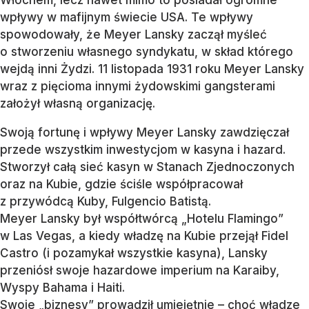
Włochem, lecz nawet mimo to posiadał ogromne
wpływy w mafijnym świecie USA. Te wpływy
spowodowały, że Meyer Lansky zaczął myśleć
o stworzeniu własnego syndykatu, w skład którego
wejdą inni Żydzi. 11 listopada 1931 roku Meyer Lansky
wraz z pięcioma innymi żydowskimi gangsterami
założył własną organizację.
Swoją fortunę i wpływy Meyer Lansky zawdzięczał
przede wszystkim inwestycjom w kasyna i hazard.
Stworzył całą sieć kasyn w Stanach Zjednoczonych
oraz na Kubie, gdzie ściśle współpracował
z przywódcą Kuby, Fulgencio Batistą.
Meyer Lansky był współtwórcą „Hotelu Flamingo”
w Las Vegas, a kiedy władzę na Kubie przejął Fidel
Castro (i pozamykał wszystkie kasyna), Lansky
przeniósł swoje hazardowe imperium na Karaiby,
Wyspy Bahama i Haiti.
Swoje „biznesy” prowadził umiejętnie – choć władze