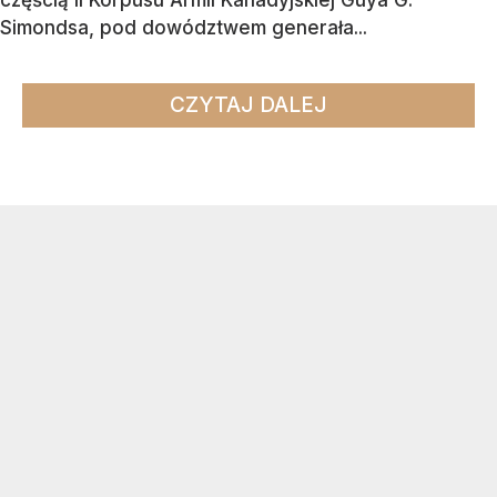
częścią II Korpusu Armii Kanadyjskiej Guya G.
Simondsa, pod dowództwem generała...
CZYTAJ DALEJ