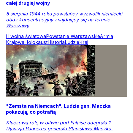
całej drugiej wojny
5 sierpnia 1944 roku powstańcy wyzwolili niemiecki
obóz koncentracyjny znajdujący się na terenie
Warszawy
II wojna światowa
Powstanie Warszawskie
Armia
Krajowa
Holokaust
Historia
Ludzie
Kraj
"Zemsta na Niemcach". Ludzie gen. Maczka
pokazują, co potrafią
Kluczową rolę w bitwie pod Falaise odegrała 1.
Dywizja Pancerna generała Stanisława Maczka.