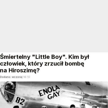
Śmiertelny "Little Boy". Kim był
człowiek, który zrzucił bombę
na Hiroszimę?
Dodano:
wczoraj
16:10