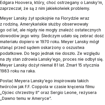
Edgara Hoovera, który, choć ostrzegany o Lansky’m,
zaprzeczał, że są z nim jakiekolwiek problemy.
Meyer Lansky żył spokojnie na Florydzie wraz
z rodziną. Amerykańskie służby obserwowały
go od lat, ale nigdy nie mogły znaleźć ostatecznych
dowodów jego winy. Śledczym udało się zebrać dość
materiału dopiero w 1970 roku. Meyer Lansky mógł
stanąć przed sądem oskarżony o oszustwa
podatkowe. Do tego jednak nie doszło. Ze względu
na zły stan zdrowia Lansky’ego, proces nie odbył się.
Meyer Lansky dożył niemal 81 lat. Zmarł 15 stycznia
1983 roku na raka.
Postać Meyera Lansky’ego inspirowała takich
twórców jak F.F. Coppola w czasie kręcenia filmu
„Ojciec chrzestny II” oraz Sergio Leone, reżysera
„Dawno temu w Ameryce”.