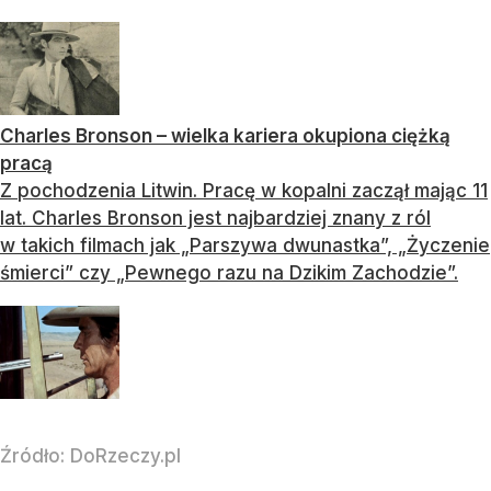
Charles Bronson – wielka kariera okupiona ciężką
pracą
Z pochodzenia Litwin. Pracę w kopalni zaczął mając 11
lat. Charles Bronson jest najbardziej znany z ról
w takich filmach jak „Parszywa dwunastka”, „Życzenie
śmierci” czy „Pewnego razu na Dzikim Zachodzie”.
Źródło:
DoRzeczy.pl