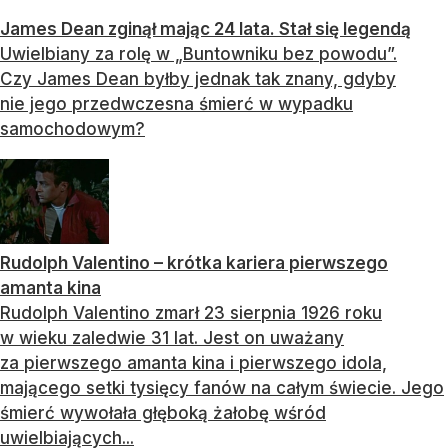
James Dean zginął mając 24 lata. Stał się legendą
Uwielbiany za rolę w „Buntowniku bez powodu”.
Czy James Dean byłby jednak tak znany, gdyby
nie jego przedwczesna śmierć w wypadku
samochodowym?
Rudolph Valentino – krótka kariera pierwszego
amanta kina
Rudolph Valentino zmarł 23 sierpnia 1926 roku
w wieku zaledwie 31 lat. Jest on uważany
za pierwszego amanta kina i pierwszego idola,
mającego setki tysięcy fanów na całym świecie. Jego
śmierć wywołała głęboką żałobę wśród
uwielbiających...