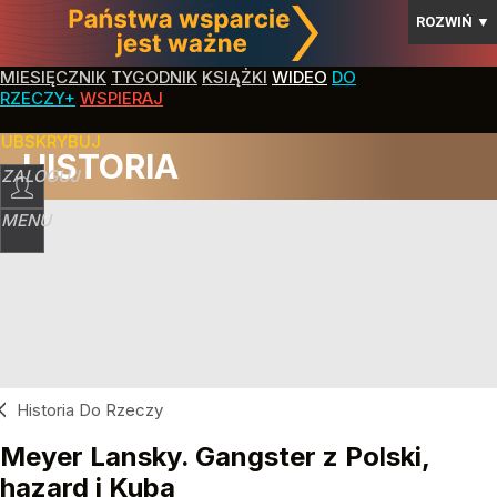
ROZWIŃ
▼
MIESIĘCZNIK
TYGODNIK
KSIĄŻKI
WIDEO
DO
RZECZY+
WSPIERAJ
SUBSKRYBUJ
HISTORIA
ZALOGUJ
MENU
Historia Do Rzeczy
Meyer Lansky. Gangster z Polski,
hazard i Kuba