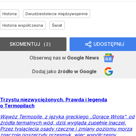
Historia
Dwudziestolecie międzywojenne
Historia współczesna
Świat
SKOMENTUJ
UDOSTĘPNIJ
2
Obserwuj nas
w
Google News
Dodaj jako
źródło w Google
Trzystu niezwyciężonych. Prawda i legenda
o Termopilach
Wąwóz Termopile, z języka greckiego „Gorące Wrota”, od
źródła termalnych wód, dziś wygląda zupełnie inaczej.
Przez tysiąclecia osady rzeczne i zmiany poziomu morza
znacznie poszerzyły przesmyk, więc współczesny