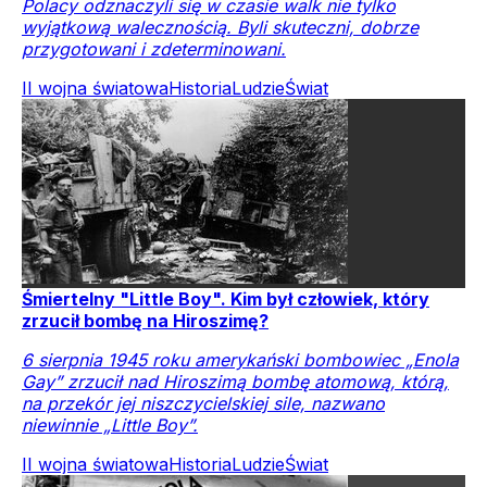
Polacy odznaczyli się w czasie walk nie tylko
wyjątkową walecznością. Byli skuteczni, dobrze
przygotowani i zdeterminowani.
II wojna światowa
Historia
Ludzie
Świat
Śmiertelny "Little Boy". Kim był człowiek, który
zrzucił bombę na Hiroszimę?
6 sierpnia 1945 roku amerykański bombowiec „Enola
Gay” zrzucił nad Hiroszimą bombę atomową, którą,
na przekór jej niszczycielskiej sile, nazwano
niewinnie „Little Boy”.
II wojna światowa
Historia
Ludzie
Świat