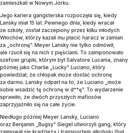
zamieszkali w Nowym Jorku.
Jego kariera gangsterska rozpoczęła się, kiedy
Lansky miał 15 lat. Pewnego dnia, kiedy wracał
ze szkoły, został zaczepiony przez kilku młodych
Włochów, którzy kazali mu płacić haracz w zamian
za „ochronę”. Meyer Lansky nie tylko odmówił,
ale rzucił się na nich z pięściami. To zaimponowało
szefowi grupki, którym był Salvatore Lucania, znany
później jako Charlie „Lucky” Luciano, który
powiedział, że chłopak może dostać ochronę
za darmo. Lansky odparł na to, że Luciano „może
sobie wsadzić tę ochronę w d**ę”. To wydarzenie
sprawiło, że dwóch przyszłych mafiosów
zaprzyjaźniło się na całe życie.
Niedługo później Meyer Lansky, Luciano
oraz Benjamin „Bugsy” Siegel utworzyli gang, który
zajmował się kradzieżą i transportem alkoholu (był