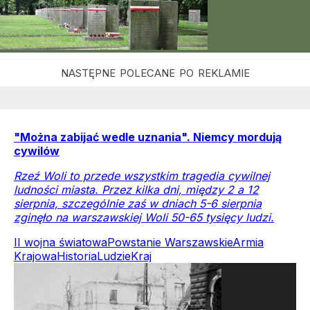
"Można zabijać wedle uznania". Niemcy mordują
cywilów
Rzeź Woli to przede wszystkim tragedia cywilnej
ludności miasta. Przez kilka dni, między 2 a 12
sierpnia, szczególnie zaś w dniach 5-6 sierpnia
zginęło na warszawskiej Woli 50-65 tysięcy ludzi.
II wojna światowa
Powstanie Warszawskie
Armia
Krajowa
Historia
Ludzie
Kraj