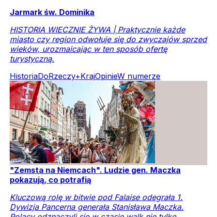
Jarmark św. Dominika
HISTORIA WIECZNIE ŻYWA | Praktycznie każde
miasto czy region odwołuje się do zwyczajów sprzed
wieków, urozmaicając w ten sposób ofertę
turystyczną.
Historia
DoRzeczy+
Kraj
Opinie
W numerze
"Zemsta na Niemcach". Ludzie gen. Maczka
pokazują, co potrafią
Kluczową rolę w bitwie pod Falaise odegrała 1.
Dywizja Pancerna generała Stanisława Maczka.
Polacy odznaczyli się w czasie walk nie tylko