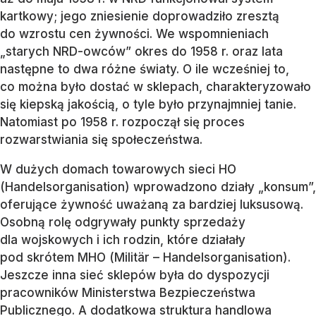
kartkowy; jego zniesienie doprowadziło zresztą
do wzrostu cen żywności. We wspomnieniach
„starych NRD-owców” okres do 1958 r. oraz lata
następne to dwa różne światy. O ile wcześniej to,
co można było dostać w sklepach, charakteryzowało
się kiepską jakością, o tyle było przynajmniej tanie.
Natomiast po 1958 r. rozpoczął się proces
rozwarstwiania się społeczeństwa.
W dużych domach towarowych sieci HO
(Handelsorganisation) wprowadzono działy „konsum”,
oferujące żywność uważaną za bardziej luksusową.
Osobną rolę odgrywały punkty sprzedaży
dla wojskowych i ich rodzin, które działały
pod skrótem MHO (Militär – Handelsorganisation).
Jeszcze inna sieć sklepów była do dyspozycji
pracowników Ministerstwa Bezpieczeństwa
Publicznego. A dodatkowa struktura handlowa