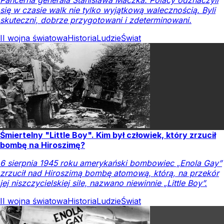
Pancerna generała Stanisława Maczka. Polacy odznaczyli
się w czasie walk nie tylko wyjątkową walecznością. Byli
skuteczni, dobrze przygotowani i zdeterminowani.
II wojna światowa
Historia
Ludzie
Świat
Śmiertelny "Little Boy". Kim był człowiek, który zrzucił
bombę na Hiroszimę?
6 sierpnia 1945 roku amerykański bombowiec „Enola Gay”
zrzucił nad Hiroszimą bombę atomową, którą, na przekór
jej niszczycielskiej sile, nazwano niewinnie „Little Boy”.
II wojna światowa
Historia
Ludzie
Świat