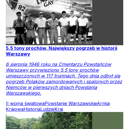
5,5 tony prochów. Największy pogrzeb w historii
Warszawy
6 sierpnia 1946 roku na Cmentarzu Powstańców
Warszawy przywieziono 5,5 tony prochów
umieszczonych w 117 trumnach. Tego dnia odbył się
pogrzeb Polaków zamordowanych i spalonych przez
Niemców w pierwszych dniach Powstania
Warszawskiego.
II wojna światowa
Powstanie Warszawskie
Armia
Krajowa
Historia
Ludzie
Kraj