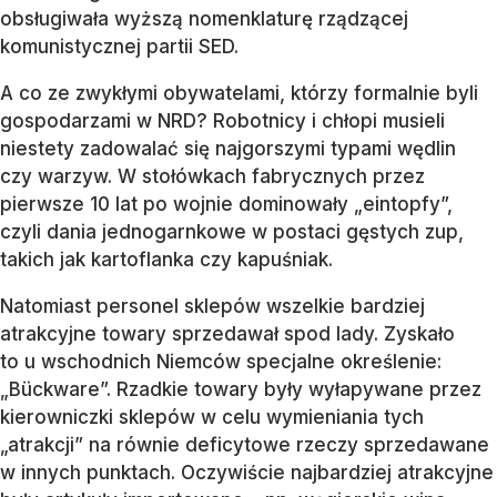
obsługiwała wyższą nomenklaturę rządzącej
komunistycznej partii SED.
A co ze zwykłymi obywatelami, którzy formalnie byli
gospodarzami w NRD? Robotnicy i chłopi musieli
niestety zadowalać się najgorszymi typami wędlin
czy warzyw. W stołówkach fabrycznych przez
pierwsze 10 lat po wojnie dominowały „eintopfy”,
czyli dania jednogarnkowe w postaci gęstych zup,
takich jak kartoflanka czy kapuśniak.
Natomiast personel sklepów wszelkie bardziej
atrakcyjne towary sprzedawał spod lady. Zyskało
to u wschodnich Niemców specjalne określenie:
„Bückware”. Rzadkie towary były wyłapywane przez
kierowniczki sklepów w celu wymieniania tych
„atrakcji” na równie deficytowe rzeczy sprzedawane
w innych punktach. Oczywiście najbardziej atrakcyjne