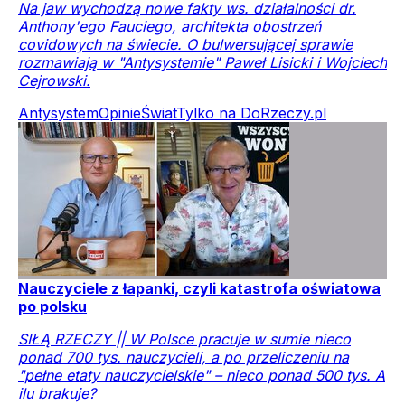
Na jaw wychodzą nowe fakty ws. działalności dr.
Anthony'ego Fauciego, architekta obostrzeń
covidowych na świecie. O bulwersującej sprawie
rozmawiają w "Antysystemie" Paweł Lisicki i Wojciech
Cejrowski.
Antysystem
Opinie
Świat
Tylko na DoRzeczy.pl
Nauczyciele z łapanki, czyli katastrofa oświatowa
po polsku
SIŁĄ RZECZY || W Polsce pracuje w sumie nieco
ponad 700 tys. nauczycieli, a po przeliczeniu na
"pełne etaty nauczycielskie" – nieco ponad 500 tys. A
ilu brakuje?