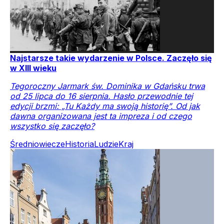
Najstarsze takie wydarzenie w Polsce. Zaczęło się
w XIII wieku
Tegoroczny Jarmark św. Dominika w Gdańsku trwa
od 25 lipca do 16 sierpnia. Hasło przewodnie tej
edycji brzmi: „Tu Każdy ma swoją historię”. Od jak
dawna organizowana jest ta impreza i od czego
wszystko się zaczęło?
Średniowiecze
Historia
Ludzie
Kraj