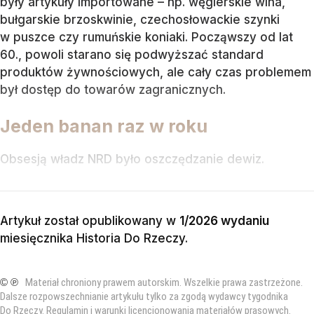
były artykuły importowane – np. węgierskie wina,
bułgarskie brzoskwinie, czechosłowackie szynki
w puszce czy rumuńskie koniaki. Począwszy od lat
60., powoli starano się podwyższać standard
produktów żywnościowych, ale cały czas problemem
był dostęp do towarów zagranicznych.
Jeden banan raz w roku
Obsesją władz NRD było oszczędzanie dewiz.
Artykuł został opublikowany w
1/2026 wydaniu
miesięcznika
Historia Do Rzeczy
.
© ℗
Materiał chroniony prawem autorskim. Wszelkie prawa zastrzeżone.
Dalsze rozpowszechnianie artykułu tylko za zgodą wydawcy tygodnika
Do Rzeczy.
Regulamin i warunki licencjonowania materiałów prasowych
.