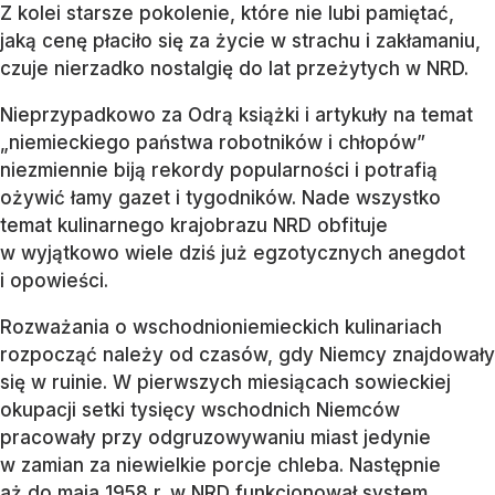
Z kolei starsze pokolenie, które nie lubi pamiętać,
jaką cenę płaciło się za życie w strachu i zakłamaniu,
czuje nierzadko nostalgię do lat przeżytych w NRD.
Nieprzypadkowo za Odrą książki i artykuły na temat
„niemieckiego państwa robotników i chłopów”
niezmiennie biją rekordy popularności i potrafią
ożywić łamy gazet i tygodników. Nade wszystko
temat kulinarnego krajobrazu NRD obfituje
w wyjątkowo wiele dziś już egzotycznych anegdot
i opowieści.
Rozważania o wschodnioniemieckich kulinariach
rozpocząć należy od czasów, gdy Niemcy znajdowały
się w ruinie. W pierwszych miesiącach sowieckiej
okupacji setki tysięcy wschodnich Niemców
pracowały przy odgruzowywaniu miast jedynie
w zamian za niewielkie porcje chleba. Następnie
aż do maja 1958 r. w NRD funkcjonował system