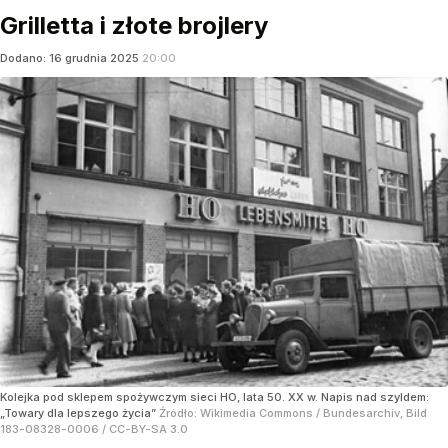
Grilletta i złote brojlery
Dodano:
16
grudnia
2025
20:00
Kolejka pod sklepem spożywczym sieci HO, lata 50. XX w. Napis nad szyldem:
„Towary dla lepszego życia”
Źródło:
Wikimedia Commons
/
Bundesarchiv, Bild
183-08328-0006 / CC-BY-SA 3.0