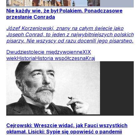
Nie każdy wie, że był Polakiem. Ponadczasowe
przesłanie Conrada
Józef Korzeniowski, znany na całym świecie jako
Joseph Conrad, to jeden z najwybitniejszych polskich
pisarzy. Nie wszyscy od razu docenili jego pisarstwo.
Dwudziestolecie międzywojenne
XIX
wiek
Historia
Historia współczesna
Kraj
Cejrowski: Wreszcie widać, jak Fauci wszystkich
okłamał. Lisicki: Sypie się opowieść o pandemii