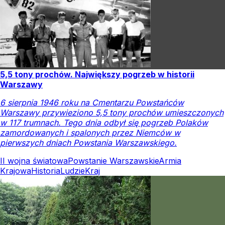
5,5 tony prochów. Największy pogrzeb w historii
Warszawy
6 sierpnia 1946 roku na Cmentarzu Powstańców
Warszawy przywieziono 5,5 tony prochów umieszczonych
w 117 trumnach. Tego dnia odbył się pogrzeb Polaków
zamordowanych i spalonych przez Niemców w
pierwszych dniach Powstania Warszawskiego.
II wojna światowa
Powstanie Warszawskie
Armia
Krajowa
Historia
Ludzie
Kraj