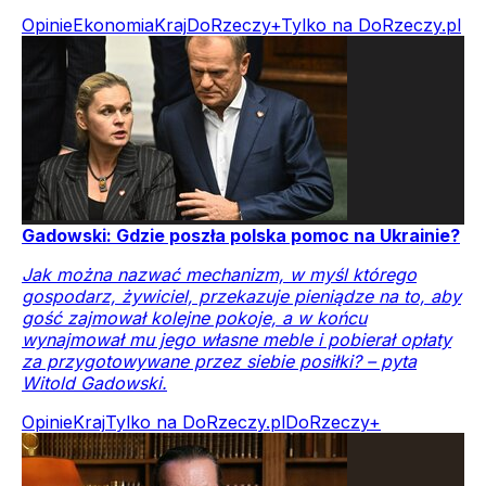
Opinie
Ekonomia
Kraj
DoRzeczy+
Tylko na DoRzeczy.pl
Gadowski: Gdzie poszła polska pomoc na Ukrainie?
Jak można nazwać mechanizm, w myśl którego
gospodarz, żywiciel, przekazuje pieniądze na to, aby
gość zajmował kolejne pokoje, a w końcu
wynajmował mu jego własne meble i pobierał opłaty
za przygotowywane przez siebie posiłki? – pyta
Witold Gadowski.
Opinie
Kraj
Tylko na DoRzeczy.pl
DoRzeczy+