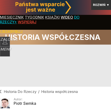
ROZWIŃ
▼
MIESIĘCZNIK
TYGODNIK
KSIĄŻKI
WIDEO
DO
RZECZY+
WSPIERAJ
SUBSKRYBUJ
HISTORIA WSPÓŁCZESNA
ZALOGUJ
MENU
Historia Do Rzeczy
/
Historia współczesna
Autor:
Piotr Semka