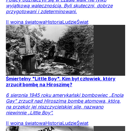
wyjątkową walecznością. Byli skuteczni, dobrze
przygotowani i zdeterminowani.
II wojna światowa
Historia
Ludzie
Świat
Śmiertelny "Little Boy". Kim był człowiek, który
zrzucił bombę na Hiroszimę?
6 sierpnia 1945 roku amerykański bombowiec „Enola
Gay” zrzucił nad Hiroszimą bombę atomową, którą,
na przekór jej niszczycielskiej sile, nazwano
niewinnie „Little Boy”.
II wojna światowa
Historia
Ludzie
Świat