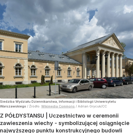
Siedziba Wydziału Dziennikarstwa, Informacji i Bibliologii Uniwersytetu
Warszawskiego
/ Źródło:
Wikimedia Commons
/
Adrian Grycuk/CC
Z PÓŁDYSTANSU | Uczestnictwo w ceremonii
zawieszenia wiechy - symbolizującej osiągnięcie
najwyższego punktu konstrukcyjnego budowli