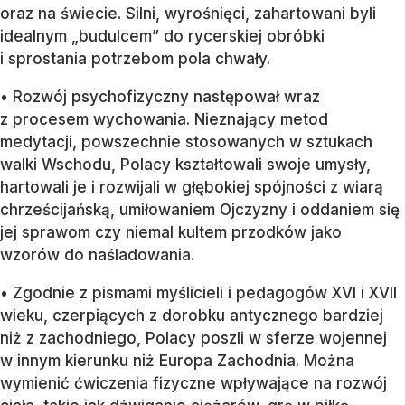
oraz na świecie. Silni, wyrośnięci, zahartowani byli
idealnym „budulcem” do rycerskiej obróbki
i sprostania potrzebom pola chwały.
• Rozwój psychofizyczny następował wraz
z procesem wychowania. Nieznający metod
medytacji, powszechnie stosowanych w sztukach
walki Wschodu, Polacy kształtowali swoje umysły,
hartowali je i rozwijali w głębokiej spójności z wiarą
chrześcijańską, umiłowaniem Ojczyzny i oddaniem się
jej sprawom czy niemal kultem przodków jako
wzorów do naśladowania.
• Zgodnie z pismami myślicieli i pedagogów XVI i XVII
wieku, czerpiących z dorobku antycznego bardziej
niż z zachodniego, Polacy poszli w sferze wojennej
w innym kierunku niż Europa Zachodnia. Można
wymienić ćwiczenia fizyczne wpływające na rozwój