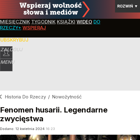
ROZWIŃ
▼
MIESIĘCZNIK
TYGODNIK
KSIĄŻKI
WIDEO
DO
RZECZY+
WSPIERAJ
SUBSKRYBUJ
ZALOGUJ
MENU
Historia Do Rzeczy
/
Nowożytność
Fenomen husarii. Legendarne
zwycięstwa
Dodano:
12
kwietnia
2024
16:23