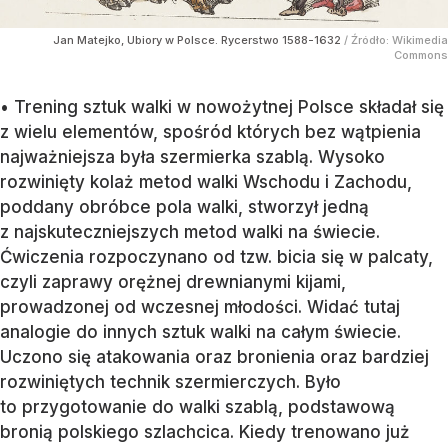
Jan Matejko, Ubiory w Polsce. Rycerstwo 1588-1632
/ Źródło:
Wikimedia
Commons
• Trening sztuk walki w nowożytnej Polsce składał się
z wielu elementów, spośród których bez wątpienia
najważniejsza była szermierka szablą. Wysoko
rozwinięty kolaż metod walki Wschodu i Zachodu,
poddany obróbce pola walki, stworzył jedną
z najskuteczniejszych metod walki na świecie.
Ćwiczenia rozpoczynano od tzw. bicia się w palcaty,
czyli zaprawy orężnej drewnianymi kijami,
prowadzonej od wczesnej młodości. Widać tutaj
analogie do innych sztuk walki na całym świecie.
Uczono się atakowania oraz bronienia oraz bardziej
rozwiniętych technik szermierczych. Było
to przygotowanie do walki szablą, podstawową
bronią polskiego szlachcica. Kiedy trenowano już