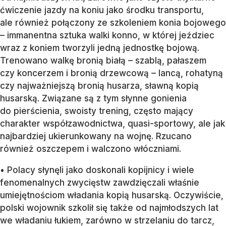
ćwiczenie jazdy na koniu jako środku transportu,
ale również połączony ze szkoleniem konia bojowego
– immanentna sztuka walki konno, w której jeździec
wraz z koniem tworzyli jedną jednostkę bojową.
Trenowano walkę bronią białą – szablą, pałaszem
czy koncerzem i bronią drzewcową – lancą, rohatyną
czy najważniejszą bronią husarza, sławną kopią
husarską. Związane są z tym słynne gonienia
do pierścienia, swoisty trening, często mający
charakter współzawodnictwa, quasi-sportowy, ale jak
najbardziej ukierunkowany na wojnę. Rzucano
również oszczepem i walczono włóczniami.
• Polacy słynęli jako doskonali kopijnicy i wiele
fenomenalnych zwycięstw zawdzięczali właśnie
umiejętnościom władania kopią husarską. Oczywiście,
polski wojownik szkolił się także od najmłodszych lat
we władaniu łukiem, zarówno w strzelaniu do tarcz,