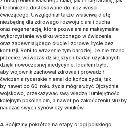
z obciążeniem własnego ciała, jak i z ciężarami), jak
i techniczne dostosowane do możliwości
ćwiczącego. Uwzględniał także właściwą dietę
niezbędną dla zdrowego rozwoju ciała i ducha
oraz regenerację, która pozwalała na maksymalne
wykorzystanie wysiłku włożonego w ćwiczenia
oraz zapewniającego długie i zdrowe życie bez
kontuzji. Robi to wrażenie tym bardziej, że nie znano
przecież wówczas dzisiejszych badań uzyskanych
dzięki nowoczesnej medycynie. Ideałem było,
aby wojownik zachował zdrowie i prowadził
ćwiczenia rycerskie niemal do końca życia, tak
by nawet po 60. roku życia mógł służyć Ojczyźnie
wojskowo, przekazywać swą wiedzę i umiejętności
kolejnym pokoleniom, a nawet po zakończeniu służby
nauczać swych synów czy wnuków.
4. Spójrzmy pokrótce na etapy drogi polskiego