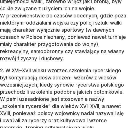
umiejętności walki, zarówno wręcz jak i bronią, były
ściśle związane z użyciem ich na wojnie.
W przeciwieństwie do czasów obecnych, gdzie poza
niektórymi oddziałami wojska czy policji sztuki walki
mają charakter wyłącznie sportowy (w dawnych
czasach w Polsce nieznany, ponieważ nawet turnieje
miały charakter przygotowania do wojny),
rekreacyjny, samoobronny czy stawiający na własny
rozwój fizyczny i duchowy.
2. W XVI–XVII wieku wzorzec szkolenia rycerskiego
był kontynuacją doświadczeń i wzorów z wieków
wcześniejszych, kiedy synowie rycerstwa polskiego
przechodzili szkolenie podobne jak ich potomkowie.
W pełni uzasadnione jest stosowanie nazwy
„szkolenie rycerskie” dla wieków XVI–XVII, a nawet
XVIII, ponieważ polscy wojownicy nadal nazywali się
i uważali za rycerzy oraz kultywowali wzorce
rycerskie. Trening odbywał się na wielu