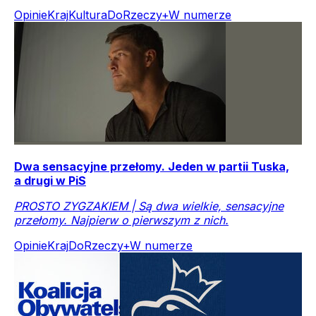
Opinie
Kraj
Kultura
DoRzeczy+
W numerze
Dwa sensacyjne przełomy. Jeden w partii Tuska,
a drugi w PiS
PROSTO ZYGZAKIEM | Są dwa wielkie, sensacyjne
przełomy. Najpierw o pierwszym z nich.
Opinie
Kraj
DoRzeczy+
W numerze