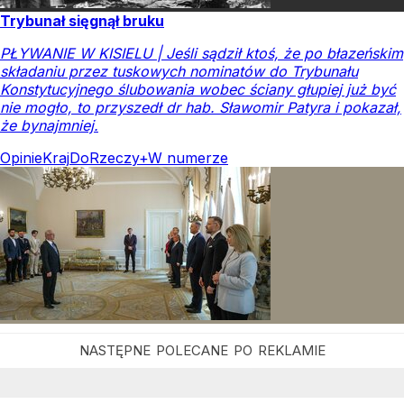
Trybunał sięgnął bruku
PŁYWANIE W KISIELU | Jeśli sądził ktoś, że po błazeńskim
składaniu przez tuskowych nominatów do Trybunału
Konstytucyjnego ślubowania wobec ściany głupiej już być
nie mogło, to przyszedł dr hab. Sławomir Patyra i pokazał,
że bynajmniej.
Opinie
Kraj
DoRzeczy+
W numerze