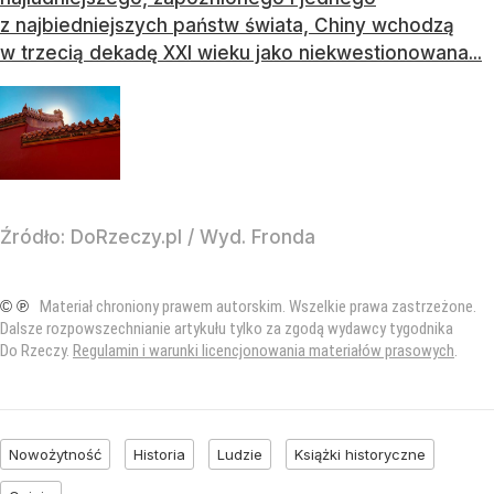
z najbiedniejszych państw świata, Chiny wchodzą
w trzecią dekadę XXI wieku jako niekwestionowana...
Źródło:
DoRzeczy.pl
/
Wyd. Fronda
© ℗
Materiał chroniony prawem autorskim. Wszelkie prawa zastrzeżone.
Dalsze rozpowszechnianie artykułu tylko za zgodą wydawcy tygodnika
Do Rzeczy.
Regulamin i warunki licencjonowania materiałów prasowych
.
Nowożytność
Historia
Ludzie
Książki historyczne