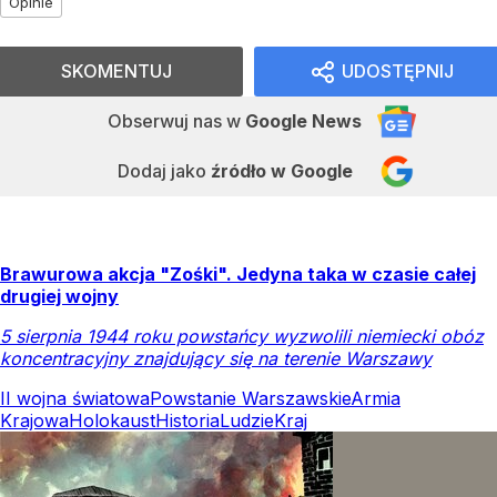
Opinie
SKOMENTUJ
UDOSTĘPNIJ
Obserwuj nas
w
Google News
Dodaj jako
źródło w Google
Brawurowa akcja "Zośki". Jedyna taka w czasie całej
drugiej wojny
5 sierpnia 1944 roku powstańcy wyzwolili niemiecki obóz
koncentracyjny znajdujący się na terenie Warszawy
II wojna światowa
Powstanie Warszawskie
Armia
Krajowa
Holokaust
Historia
Ludzie
Kraj