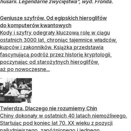
husarii. Legendarne zwycięstwa”, wyd. Fronda.
Geniusze szyfrów. Od egipskich hieroglifów
do komputerów kwantowych
Kody i szyfry odegrały kluczową rolę w ciągu
ostatnich 3000 lat, chroniąc tajemnice władców,
kupców i zakonników. Książka przedstawia
fascynującą podróż przez historię kryptologii,
poczynając od starożytnych hieroglifów,
aż po nowoczesne...
Twierdza. Dlaczego nie rozumiemy Chin
Chiny dokonały w ostatnich 40 latach niemożliwego.
Startując pod koniec lat 70. XX wieku z pozycji
najludniejszego, zapóźnionego i jednego