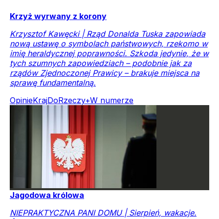
Krzyż wyrwany z korony
Krzysztof Kawęcki | Rząd Donalda Tuska zapowiada
nową ustawę o symbolach państwowych, rzekomo w
imię heraldycznej poprawności. Szkoda jedynie, że w
tych szumnych zapowiedziach – podobnie jak za
rządów Zjednoczonej Prawicy – brakuje miejsca na
sprawę fundamentalną.
Opinie
Kraj
DoRzeczy+
W numerze
Jagodowa królowa
NIEPRAKTYCZNA PANI DOMU | Sierpień, wakacje.