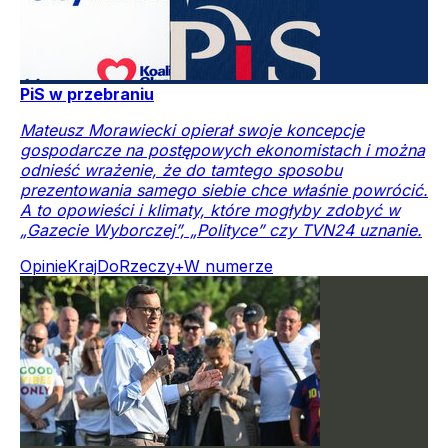
PiS w przebraniu
Mateusz Morawiecki opierał swoje koncepcje
gospodarcze na postępowych ekonomistach i można
odnieść wrażenie, że do tamtego sposobu
prezentowania samego siebie chce właśnie powrócić.
A to opowieści i klimaty, które mogłyby zdobyć w
„Gazecie Wyborczej”, „Polityce” czy TVN24 uznanie.
Opinie
Kraj
DoRzeczy+
W numerze