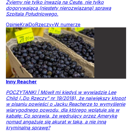
Żyjemy nie tylko inwazją na Ceutę, nie tylko
dogorywającą (niestety nierozwiązaną) sprawą
Szpitala Południowego.
Opinie
Kraj
DoRzeczy+
W numerze
Inny Reacher
POCZYTANKI | Mówił mi kiedyś w wywiadzie Lee
Child („Do Rzeczy” nr 19/2018), że największy kłopot
w pisaniu powieści o Jacku Reacherze to wymyślenie
wiarygodnego powodu, dla którego wplątuje się w
kabałę: Co sprawia, że wędrujący przez Amerykę
nomad angażuje się akurat w taką, a nie inną
kryminalną sprawę?