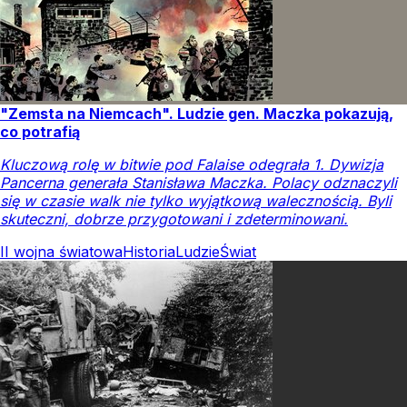
"Zemsta na Niemcach". Ludzie gen. Maczka pokazują,
co potrafią
Kluczową rolę w bitwie pod Falaise odegrała 1. Dywizja
Pancerna generała Stanisława Maczka. Polacy odznaczyli
się w czasie walk nie tylko wyjątkową walecznością. Byli
skuteczni, dobrze przygotowani i zdeterminowani.
II wojna światowa
Historia
Ludzie
Świat