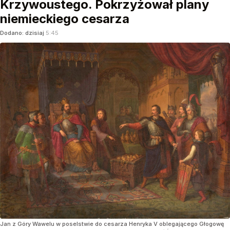
Krzywoustego. Pokrzyżował plany
niemieckiego cesarza
Dodano:
dzisiaj
5:45
Jan z Góry Wawelu w poselstwie do cesarza Henryka V oblegającego Głogowę