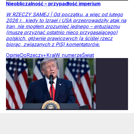
Nieobliczalność – przypadłość imperium
W RZECZY SAMEJ | Od początku, a więc od lutego
2026 r., kiedy to Izrael i USA przeprowadziły atak na
Iran, nie mogłem zrozumieć jednego – entuzjazmu
(muszę przyznać ostatnio nieco przygasającego)
polskich, głównie prawicowych (a ściślej rzecz
biorąc, związanych z PiS) komentatorów.
Opinie
DoRzeczy+
Kraj
W numerze
Świat