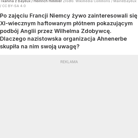
Tkanina z Bayeux / Heinrich Himmler
Źródło:
Wikimedia Commons
/
MairieBayeux
/ CC BY-SA 4.0
Po zajęciu Francji Niemcy żywo zainteresowali się
XI-wiecznym haftowanym płótnem pokazującym
podbój Anglii przez Wilhelma Zdobywcę.
Dlaczego nazistowska organizacja Ahnenerbe
skupiła na nim swoją uwagę?