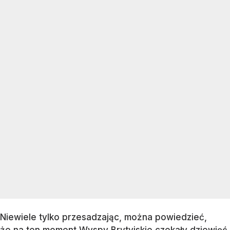
Niewiele tylko przesadzając, można powiedzieć,
że na ten moment Wyspy Brytyjskie czekały dziewięć