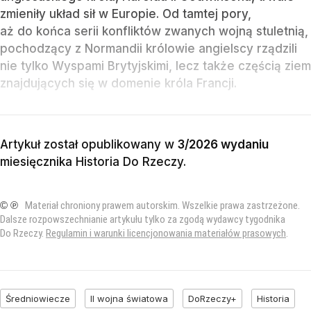
zmieniły układ sił w Europie. Od tamtej pory,
aż do końca serii konfliktów zwanych wojną stuletnią,
pochodzący z Normandii królowie angielscy rządzili
nie tylko Wyspami Brytyjskimi, lecz także częścią ziem
znajdujących się w domenie króla Francji.
Artykuł został opublikowany w
3/2026 wydaniu
miesięcznika
Historia Do Rzeczy
.
© ℗
Materiał chroniony prawem autorskim. Wszelkie prawa zastrzeżone.
Dalsze rozpowszechnianie artykułu tylko za zgodą wydawcy tygodnika
Do Rzeczy.
Regulamin i warunki licencjonowania materiałów prasowych
.
Średniowiecze
II wojna światowa
DoRzeczy+
Historia