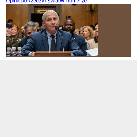
Opinie
DoRzeczy+
Świat
W numerze