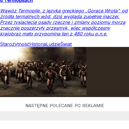
o Termopilach
Wąwóz Termopile, z języka greckiego „Gorące Wrota”, od
źródła termalnych wód, dziś wygląda zupełnie inaczej.
Przez tysiąclecia osady rzeczne i zmiany poziomu morza
znacznie poszerzyły przesmyk, więc współczesny
krajobraz mało przypomina ten z 480 roku p.n.e.
Starożytność
Historia
Ludzie
Świat