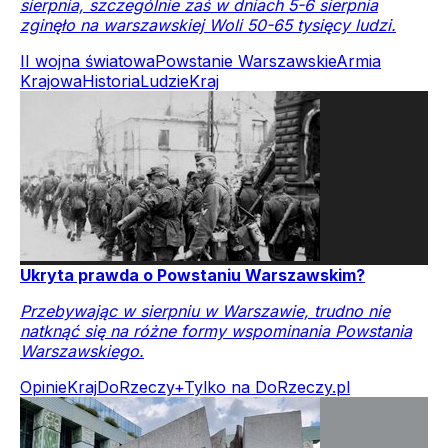
sierpnia, szczególnie zaś w dniach 5-6 sierpnia
zginęło na warszawskiej Woli 50-65 tysięcy ludzi.
II wojna światowa
Powstanie Warszawskie
Armia
Krajowa
Historia
Ludzie
Kraj
Ukryta prawda o Powstaniu Warszawskim?
Przebywając w sierpniu w Warszawie, trudno nie
natknąć się na różne formy wspominania Powstania
Warszawskiego.
Opinie
Kraj
DoRzeczy+
Tylko na DoRzeczy.pl