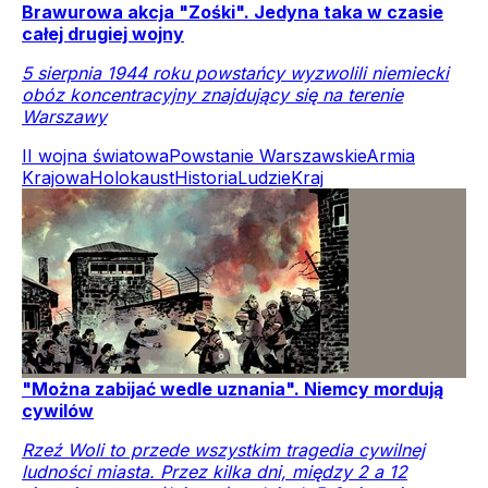
Brawurowa akcja "Zośki". Jedyna taka w czasie
całej drugiej wojny
5 sierpnia 1944 roku powstańcy wyzwolili niemiecki
obóz koncentracyjny znajdujący się na terenie
Warszawy
II wojna światowa
Powstanie Warszawskie
Armia
Krajowa
Holokaust
Historia
Ludzie
Kraj
"Można zabijać wedle uznania". Niemcy mordują
cywilów
Rzeź Woli to przede wszystkim tragedia cywilnej
ludności miasta. Przez kilka dni, między 2 a 12