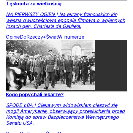
Tęsknota za wielkością
NA PIERWSZY OGIEŃ | Na ekrany francuskich kin
weszła dwuczęściowa epopeja filmowa o wojennych
losach gen. Charles’a de Gaulle’a.
Opinie
DoRzeczy+
Świat
W numerze
Kogo popychali lekarze?
SPODE ŁBA | Ciekawym widowiskiem cieszyć się
mogli Amerykanie, obserwujący przesłuchania przed
Komisją do spraw Bezpieczeństwa Wewnętrznego
Senatu USA.