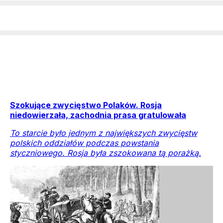
Szokujące zwycięstwo Polaków. Rosja
niedowierzała, zachodnia prasa gratulowała
To starcie było jednym z największych zwycięstw
polskich oddziałów podczas powstania
styczniowego. Rosja była zszokowana tą porażką.