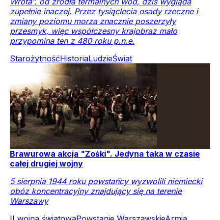
Wrota”, od źródła termalnych wód, dziś wygląda
zupełnie inaczej. Przez tysiąclecia osady rzeczne i
zmiany poziomu morza znacznie poszerzyły
przesmyk, więc współczesny krajobraz mało
przypomina ten z 480 roku p.n.e.
Starożytność
Historia
Ludzie
Świat
Brawurowa akcja "Zośki". Jedyna taka w czasie
całej drugiej wojny
5 sierpnia 1944 roku powstańcy wyzwolili niemiecki
obóz koncentracyjny znajdujący się na terenie
Warszawy
II wojna światowa
Powstanie Warszawskie
Armia