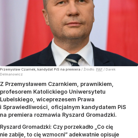
Przemysław Czarnek, kandydat PiS na premiera
/ Źródło:
PAP
/
Darek
Delmanowicz
Z Przemysławem Czarnkiem, prawnikiem,
profesorem Katolickiego Uniwersytetu
Lubelskiego, wiceprezesem Prawa
i Sprawiedliwości, oficjalnym kandydatem PiS
na premiera rozmawia Ryszard Gromadzki.
Ryszard Gromadzki: Czy porzekadło „Co cię
nie zabije, to cię wzmocni” adekwatnie opisuje