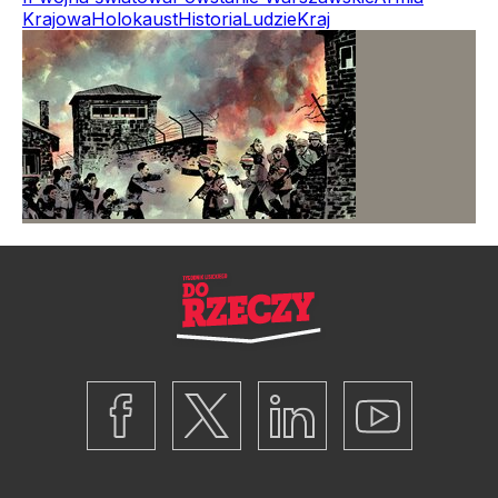
Krajowa
Holokaust
Historia
Ludzie
Kraj