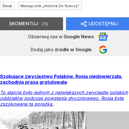
Świat
Miesięcznik „Historia Do Rzeczy”
SKOMENTUJ
UDOSTĘPNIJ
1
Obserwuj nas
w
Google News
Dodaj jako
źródło w Google
Szokujące zwycięstwo Polaków. Rosja niedowierzała,
zachodnia prasa gratulowała
To starcie było jednym z największych zwycięstw polskich
oddziałów podczas powstania styczniowego. Rosja była
zszokowana tą porażką.