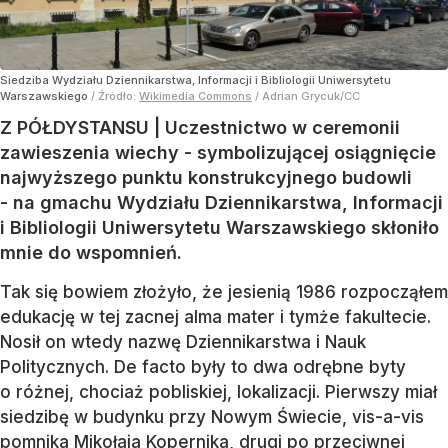
Siedziba Wydziału Dziennikarstwa, Informacji i Bibliologii Uniwersytetu
Warszawskiego
/ Źródło:
Wikimedia Commons
/
Adrian Grycuk/CC
Z PÓŁDYSTANSU | Uczestnictwo w ceremonii
zawieszenia wiechy - symbolizującej osiągnięcie
najwyższego punktu konstrukcyjnego budowli
- na gmachu Wydziału Dziennikarstwa, Informacji
i Bibliologii Uniwersytetu Warszawskiego skłoniło
mnie do wspomnień.
Tak się bowiem złożyło, że jesienią 1986 rozpocząłem
edukację w tej zacnej alma mater i tymże fakultecie.
Nosił on wtedy nazwę Dziennikarstwa i Nauk
Politycznych. De facto były to dwa odrębne byty
o różnej, chociaż pobliskiej, lokalizacji. Pierwszy miał
siedzibę w budynku przy Nowym Świecie, vis-a-vis
pomnika Mikołaja Kopernika, drugi po przeciwnej