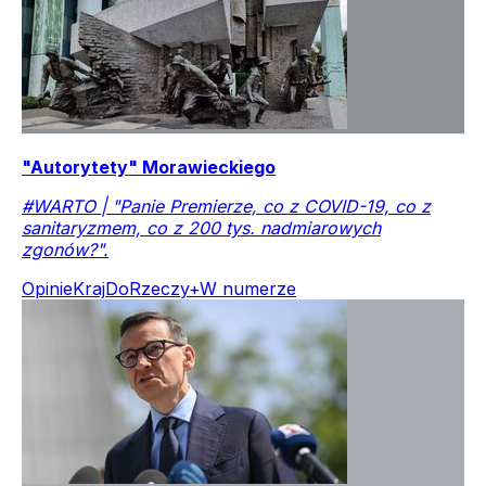
"Autorytety" Morawieckiego
#WARTO | "Panie Premierze, co z COVID-19, co z
sanitaryzmem, co z 200 tys. nadmiarowych
zgonów?".
Opinie
Kraj
DoRzeczy+
W numerze