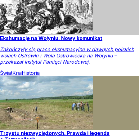
Ekshumacje na Wołyniu. Nowy komunikat
Zakończyły się prace ekshumacyjne w dawnych polskich
wsiach Ostrówki i Wola Ostrowiecka na Wołyniu –
przekazał Instytut Pamięci Narodowej.
Świat
Kraj
Historia
Trzystu niezwyciężonych. Prawda i legenda