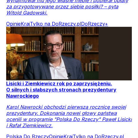
wynajmował mu jego własne meble i pobierał opłaty
za przygotowywane przez siebie posiłki? – pyta
Witold Gadowski.
Opinie
Kraj
Tylko na DoRzeczy.pl
DoRzeczy+
Lisicki i Ziemkiewicz rok po zaprzysiężeniu.
O silnych i słabszych stronach prezydentury
Nawrockiego
Karol Nawrocki obchodzi pierwszą rocznicę swojej
prezydentury. Dokonania nowej głowy państwa
ocenili w programie "Polska Do Rzeczy" Paweł Lisicki
i Rafał Ziemkiewicz.
Polska Do Rzeczy
Opinie
Kraj
Tylko na DoRzeczy.pl