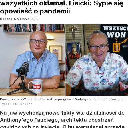
wszystkich okłamał. Lisicki: Sypie się
opowieść o pandemii
Dodano:
5
sierpnia
9:23
Paweł Lisicki i Wojciech Cejrowski w programie "Antysystem"
/ Źródło:
YouTube
/
Tygodnik Do Rzeczy
Na jaw wychodzą nowe fakty ws. działalności dr.
Anthony'ego Fauciego, architekta obostrzeń
covidowych na świecie. O bulwersującej sprawie