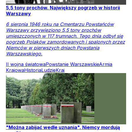
5,5 tony prochów. Największy pogrzeb w historii
Warszawy
6 sierpnia 1946 roku na Cmentarzu Powstańców
Warszawy przywieziono 5,5 tony prochów
umieszczonych w 117 trumnach. Tego dnia odbył się
pogrzeb Polaków zamordowanych i spalonych przez
Niemców w pierwszych dniach Powstania
Warszawskiego.
II wojna światowa
Powstanie Warszawskie
Armia
Krajowa
Historia
Ludzie
Kraj
"Można zabijać wedle uznania". Niemcy mordują