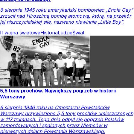
6 sierpnia 1945 roku amerykański bombowiec „Enola Gay”
zrzucił nad Hiroszimą bombę atomową, którą, na przekór
jej niszczycielskiej sile, nazwano niewinnie „Little Boy”.
II wojna światowa
Historia
Ludzie
Świat
5,5 tony prochów. Największy pogrzeb w historii
Warszawy
6 sierpnia 1946 roku na Cmentarzu Powstańców
Warszawy przywieziono 5,5 tony prochów umieszczonych
w 117 trumnach. Tego dnia odbył się pogrzeb Polaków
zamordowanych i spalonych przez Niemców w
pierwszych dniach Powstania Warszawskiego.