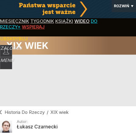
ROZWIŃ
▼
MIESIĘCZNIK
TYGODNIK
KSIĄŻKI
WIDEO
DO
RZECZY+
WSPIERAJ
SUBSKRYBUJ
XIX WIEK
ZALOGUJ
MENU
Historia Do Rzeczy
/
XIX wiek
Autor:
Łukasz Czarnecki