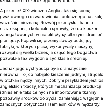
szokujące dla szerokiego audytorium.
A przecież XIX-wieczna Anglia stała się sceną
gwałtownego rozwarstwienia społecznego na skalę
wcześniej nieznaną. Rozwój przemysłu i handlu
oraz ekspansja kolonialna sprawiły, że do kieszeni
zaangażowanych w nie elit płynął olbrzymi strumień
pieniędzy. Pojawili się przemysłowcy budujący
fabryki, w których pracę wykonywały maszyny,
rozwijał się wielki biznes, a część tego bogactwa
pozwalała też wygodnie żyć klasie średniej.
Jednak jego dystrybucja była dramatycznie
nierówna. To, co nabijało kieszenie jednym, strącało
w otchłań nędzy innych. Dobrym przykładem jest los
angielskich tkaczy, których mechanizacja produkcji
i zniesienie taks celnych na importowane tkaniny
pozbawiły środków do życia, zamieniając względnie
zamożnych dotychczas rzemieślników w nędzarzy.