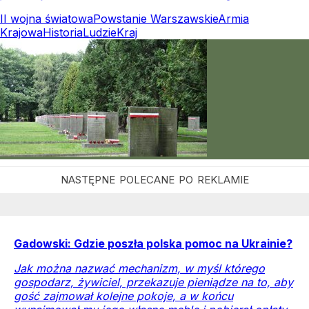
II wojna światowa
Powstanie Warszawskie
Armia
Krajowa
Historia
Ludzie
Kraj
Gadowski: Gdzie poszła polska pomoc na Ukrainie?
Jak można nazwać mechanizm, w myśl którego
gospodarz, żywiciel, przekazuje pieniądze na to, aby
gość zajmował kolejne pokoje, a w końcu