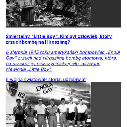
Śmiertelny "Little Boy". Kim był człowiek, który
zrzucił bombę na Hiroszimę?
6 sierpnia 1945 roku amerykański bombowiec „Enola
Gay” zrzucił nad Hiroszimą bombę atomową, którą,
na przekór jej niszczycielskiej sile, nazwano
niewinnie „Little Boy”.
II wojna światowa
Historia
Ludzie
Świat