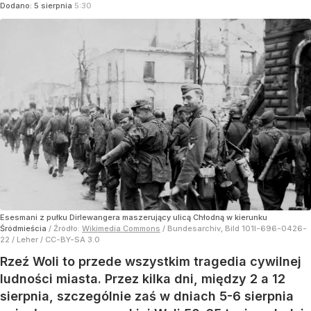
Dodano:
5
sierpnia
5:30
Esesmani z pułku Dirlewangera maszerujący ulicą Chłodną w kierunku
Śródmieścia
/ Źródło:
Wikimedia Commons
/
Bundesarchiv, Bild 101I-696-0426-
22 / Leher / CC-BY-SA 3.0
Rzeź Woli to przede wszystkim tragedia cywilnej
ludności miasta. Przez kilka dni, między 2 a 12
sierpnia, szczególnie zaś w dniach 5-6 sierpnia