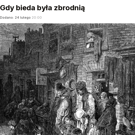
Gdy bieda była zbrodnią
Dodano:
24
lutego
20:00