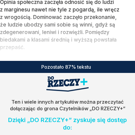
Opinia społeczna zaczęła odnosić się do ludzi
z marginesu nawet nie tyle z pogardą, ile wręcz
z wrogością. Dominować zaczęło przekonanie,
że ludzie ubodzy sami sobie są winni, gdyż są
zdegenerowani, leniwi i rozwięźli. Pomiędzy
biedakami a klasami średnią i wyższą powstała
przepaść.
Pozostało 87% tekstu
Ten i wiele innych artykułów można przeczytać
dołączając do grona Czytelników
„DO RZECZY+”
Dzięki „DO RZECZY+” zyskuje się dostęp
do: