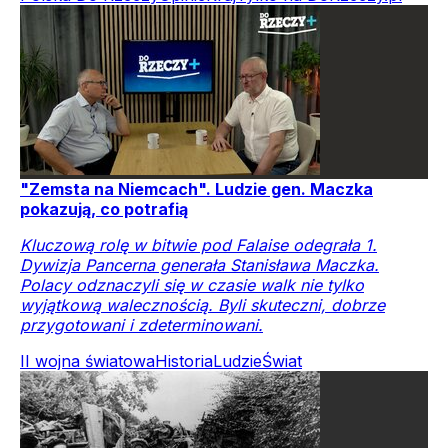
"Zemsta na Niemcach". Ludzie gen. Maczka
pokazują, co potrafią
Kluczową rolę w bitwie pod Falaise odegrała 1.
Dywizja Pancerna generała Stanisława Maczka.
Polacy odznaczyli się w czasie walk nie tylko
wyjątkową walecznością. Byli skuteczni, dobrze
przygotowani i zdeterminowani.
II wojna światowa
Historia
Ludzie
Świat