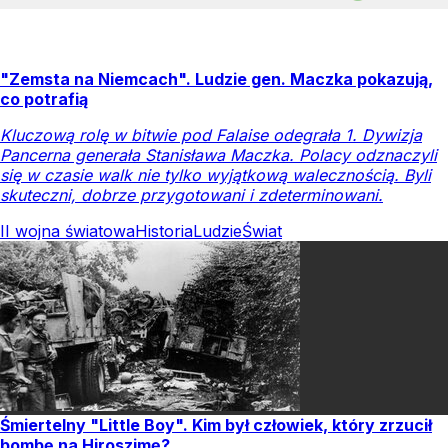
"Zemsta na Niemcach". Ludzie gen. Maczka pokazują,
co potrafią
Kluczową rolę w bitwie pod Falaise odegrała 1. Dywizja
Pancerna generała Stanisława Maczka. Polacy odznaczyli
się w czasie walk nie tylko wyjątkową walecznością. Byli
skuteczni, dobrze przygotowani i zdeterminowani.
II wojna światowa
Historia
Ludzie
Świat
Śmiertelny "Little Boy". Kim był człowiek, który zrzucił
bombę na Hiroszimę?