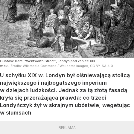
Gustave Doré, "Wentworth Street", Londyn pod koniec XIX
wieku
Źródło:
Wikimedia Commons
/
Wellcome Images, CC BY-SA 4.0
U schyłku XIX w. Londyn był olśniewającą stolicą
największego i najbogatszego imperium
w dziejach ludzkości. Jednak za tą złotą fasadą
kryła się przerażająca prawda: co trzeci
Londyńczyk żył w skrajnym ubóstwie, wegetując
w slumsach