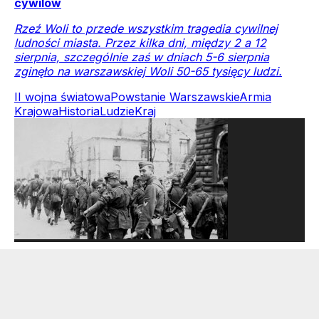
cywilów
Rzeź Woli to przede wszystkim tragedia cywilnej
ludności miasta. Przez kilka dni, między 2 a 12
sierpnia, szczególnie zaś w dniach 5-6 sierpnia
zginęło na warszawskiej Woli 50-65 tysięcy ludzi.
II wojna światowa
Powstanie Warszawskie
Armia
Krajowa
Historia
Ludzie
Kraj