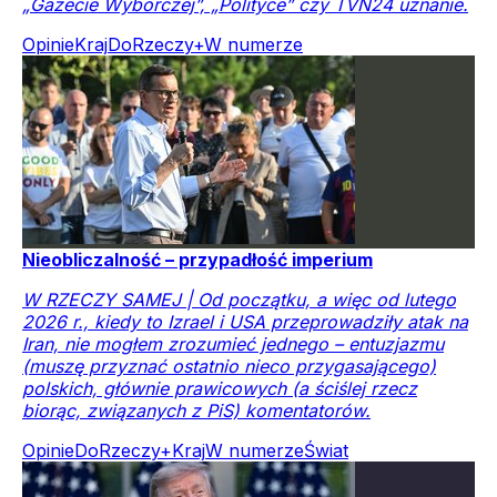
„Gazecie Wyborczej”, „Polityce” czy TVN24 uznanie.
Opinie
Kraj
DoRzeczy+
W numerze
Nieobliczalność – przypadłość imperium
W RZECZY SAMEJ | Od początku, a więc od lutego
2026 r., kiedy to Izrael i USA przeprowadziły atak na
Iran, nie mogłem zrozumieć jednego – entuzjazmu
(muszę przyznać ostatnio nieco przygasającego)
polskich, głównie prawicowych (a ściślej rzecz
biorąc, związanych z PiS) komentatorów.
Opinie
DoRzeczy+
Kraj
W numerze
Świat