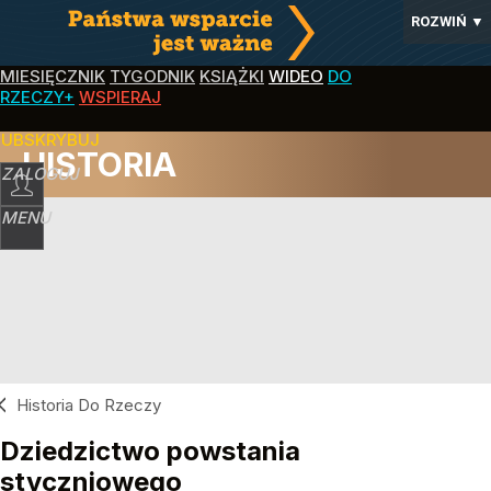
ROZWIŃ
▼
MIESIĘCZNIK
TYGODNIK
KSIĄŻKI
WIDEO
DO
RZECZY+
WSPIERAJ
SUBSKRYBUJ
HISTORIA
ZALOGUJ
MENU
Historia Do Rzeczy
Dziedzictwo powstania
styczniowego