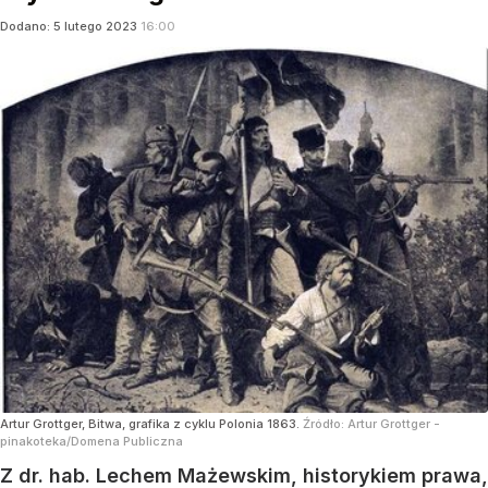
Dodano:
5
lutego
2023
16:00
Artur Grottger, Bitwa, grafika z cyklu Polonia 1863.
Źródło:
Artur Grottger -
pinakoteka/Domena Publiczna
Z dr. hab. Lechem Mażewskim, historykiem prawa,