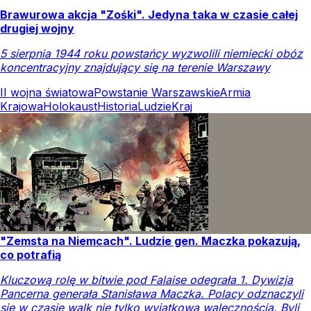
Brawurowa akcja "Zośki". Jedyna taka w czasie całej
drugiej wojny
5 sierpnia 1944 roku powstańcy wyzwolili niemiecki obóz
koncentracyjny znajdujący się na terenie Warszawy
II wojna światowa
Powstanie Warszawskie
Armia
Krajowa
Holokaust
Historia
Ludzie
Kraj
"Zemsta na Niemcach". Ludzie gen. Maczka pokazują,
co potrafią
Kluczową rolę w bitwie pod Falaise odegrała 1. Dywizja
Pancerna generała Stanisława Maczka. Polacy odznaczyli
się w czasie walk nie tylko wyjątkową walecznością. Byli