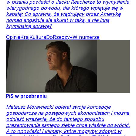
w pisaniu powieści o Jacku Reacherze to wymyślenie
wiarygodnego powodu, dla którego wplątuje się w
kabałę: Co sprawia, że wędrujący przez Amerykę
nomad angażuje się akurat w taką, a nie inną
kryminalną sprawę?
Opinie
Kraj
Kultura
DoRzeczy+
W numerze
PiS w przebraniu
Mateusz Morawiecki opierał swoje koncepcje
gospodarcze na postępowych ekonomistach i można
odnieść wrażenie, że do tamtego sposobu
prezentowania samego siebie chce właśnie powrócić.
A to opowieści i klimaty, które mogłyby zdobyć w