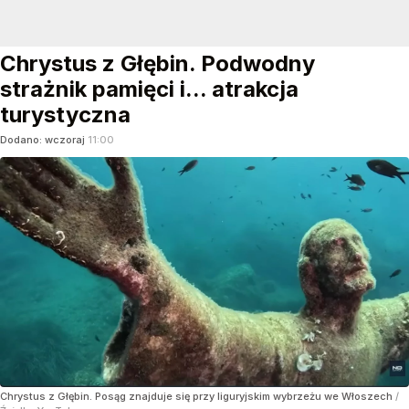
Chrystus z Głębin. Podwodny
strażnik pamięci i... atrakcja
turystyczna
Dodano:
wczoraj
11:00
Chrystus z Głębin. Posąg znajduje się przy liguryjskim wybrzeżu we Włoszech
/