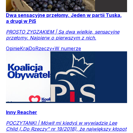
Dwa sensacyjne przełomy. Jeden w partii Tuska,
a drugi w PiS
PROSTO ZYGZAKIEM | Są dwa wielkie, sensacyjne
przełomy. Najpierw o pierwszym z nich.
Opinie
Kraj
DoRzeczy+
W numerze
Inny Reacher
POCZYTANKI | Mówił mi kiedyś w wywiadzie Lee
Child („Do Rzeczy” nr 19/2018), że największy kłopot