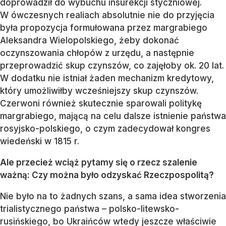
doprowadził do wybuchu insurekcji styczniowej.
W ówczesnych realiach absolutnie nie do przyjęcia
była propozycja formułowana przez margrabiego
Aleksandra Wielopolskiego, żeby dokonać
oczynszowania chłopów z urzędu, a następnie
przeprowadzić skup czynszów, co zajęłoby ok. 20 lat.
W dodatku nie istniał żaden mechanizm kredytowy,
który umożliwiłby wcześniejszy skup czynszów.
Czerwoni również skutecznie sparowali politykę
margrabiego, mającą na celu dalsze istnienie państwa
rosyjsko-polskiego, o czym zadecydował kongres
wiedeński w 1815 r.
Ale przecież wciąż pytamy się o rzecz szalenie
ważną: Czy można było odzyskać Rzeczpospolitą?
Nie było na to żadnych szans, a sama idea stworzenia
trialistycznego państwa – polsko-litewsko-
rusińskiego, bo Ukraińców wtedy jeszcze właściwie