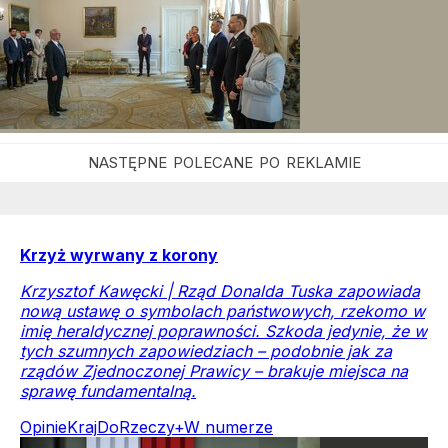
Krzyż wyrwany z korony
Krzysztof Kawęcki | Rząd Donalda Tuska zapowiada
nową ustawę o symbolach państwowych, rzekomo w
imię heraldycznej poprawności. Szkoda jedynie, że w
tych szumnych zapowiedziach – podobnie jak za
rządów Zjednoczonej Prawicy – brakuje miejsca na
sprawę fundamentalną.
Opinie
Kraj
DoRzeczy+
W numerze