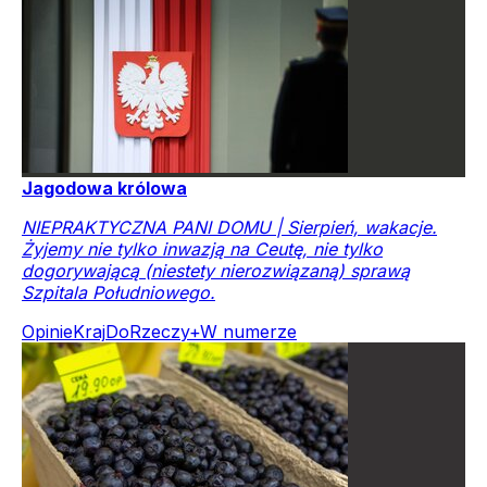
Jagodowa królowa
NIEPRAKTYCZNA PANI DOMU | Sierpień, wakacje.
Żyjemy nie tylko inwazją na Ceutę, nie tylko
dogorywającą (niestety nierozwiązaną) sprawą
Szpitala Południowego.
Opinie
Kraj
DoRzeczy+
W numerze