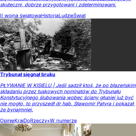
skuteczni, dobrze przygotowani i zdeterminowani.
II wojna światowa
Historia
Ludzie
Świat
Trybunał sięgnął bruku
PŁYWANIE W KISIELU | Jeśli sądził ktoś, że po błazeńskim
składaniu przez tuskowych nominatów do Trybunału
Konstytucyjnego ślubowania wobec ściany głupiej już być
nie mogło, to przyszedł dr hab. Sławomir Patyra i pokazał,
że bynajmniej.
Opinie
Kraj
DoRzeczy+
W numerze