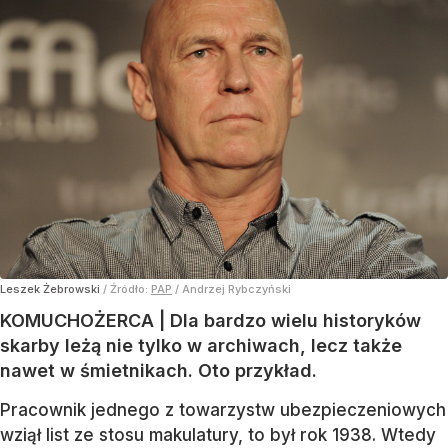
Leszek Żebrowski
/ Źródło:
PAP
/
Andrzej Rybczyński
KOMUCHOŻERCA | Dla bardzo wielu historyków
skarby leżą nie tylko w archiwach, lecz także
nawet w śmietnikach. Oto przykład.
Pracownik jednego z towarzystw ubezpieczeniowych
wziął list ze stosu makulatury, to był rok 1938. Wtedy