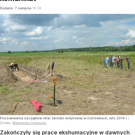
Dodano:
7
sierpnia
18:39
Poszukiwania szczątków ofiar zbrodni wołyńskiej w Ostrówkach, lato 2014 r.
/
Źródło:
Wikimedia Commons
Zakończyły się prace ekshumacyjne w dawnych