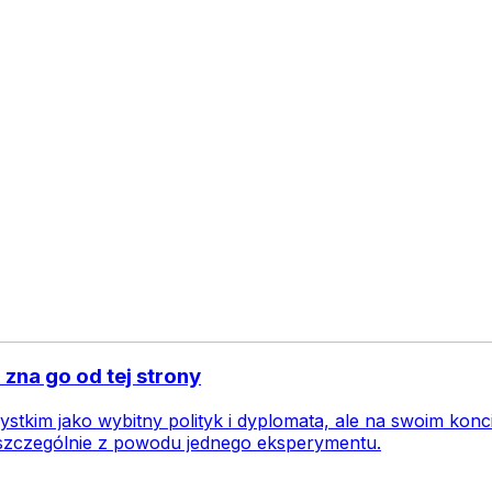
 zna go od tej strony
ystkim jako wybitny polityk i dyplomata, ale na swoim kon
 szczególnie z powodu jednego eksperymentu.