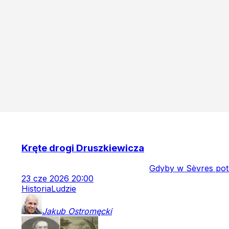
Kręte drogi Druszkiewicza
Gdyby w Sèvres pot
23
cze
2026
20:00
Historia
Ludzie
Jakub
Ostromęcki