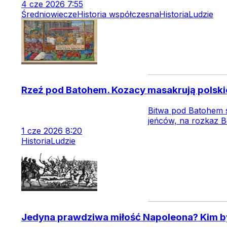
4
cze
2026
7:55
Średniowiecze
Historia współczesna
Historia
Ludzie
Rzeź pod Batohem. Kozacy masakrują polsk
Bitwa pod Batohem sk
jeńców, na rozkaz B
1
cze
2026
8:20
Historia
Ludzie
Jedyna prawdziwa miłość Napoleona? Kim b