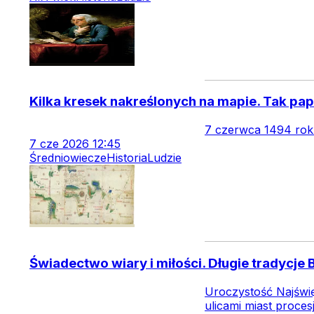
Kilka kresek nakreślonych na mapie. Tak pa
7 czerwca 1494 roku 
7
cze
2026
12:45
Średniowiecze
Historia
Ludzie
Świadectwo wiary i miłości. Długie tradycje
Uroczystość Najświę
ulicami miast proces