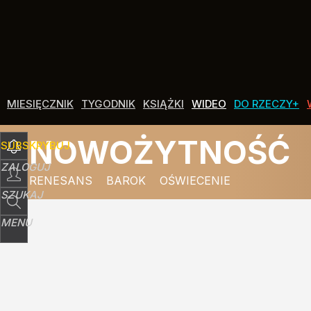
MIESIĘCZNIK
TYGODNIK
KSIĄŻKI
WIDEO
DO RZECZY+
NOWOŻYTNOŚĆ
SUBSKRYBUJ
ZALOGUJ
RENESANS
BAROK
OŚWIECENIE
SZUKAJ
MENU