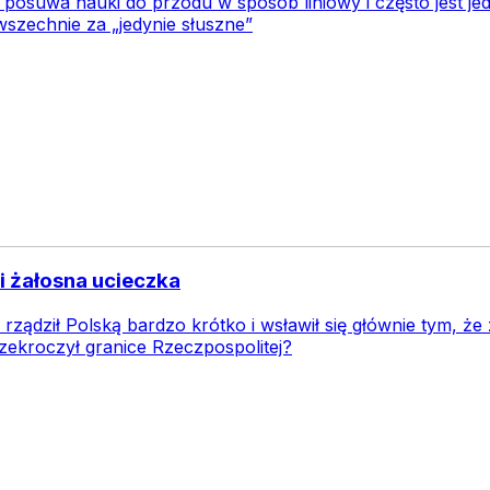
posuwa nauki do przodu w sposób liniowy i często jest je
szechnie za „jedynie słuszne”
i żałosna ucieczka
, rządził Polską bardzo krótko i wsławił się głównie tym, że
rzekroczył granice Rzeczpospolitej?