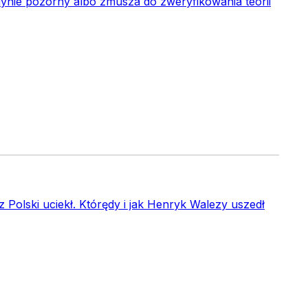
dynie pozorny albo zmusza do zweryfikowania teorii
 z Polski uciekł. Którędy i jak Henryk Walezy uszedł