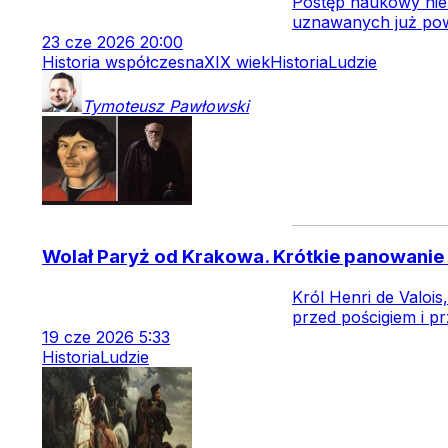
Postęp naukowy nie 
uznawanych już pow
23
cze
2026
20:00
Historia współczesna
XIX wiek
Historia
Ludzie
Tymoteusz
Pawłowski
Wolał Paryż od Krakowa. Krótkie panowanie 
Król Henri de Valois
przed pościgiem i p
19
cze
2026
5:33
Historia
Ludzie