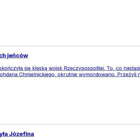
ich jeńców
ończyła się klęską wojsk Rzeczypospolitej. To, co nastąpi
ohdana Chmielnickiego, okrutnie wymordowano. Przeżyli ni
yła Józefina