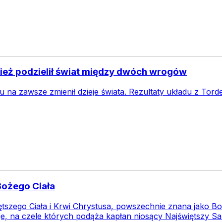
pież podzielił świat między dwóch wrogów
na zawsze zmienił dzieje świata. Rezultaty układu z Tordes
 Bożego Ciała
tszego Ciała i Krwi Chrystusa, powszechnie znana jako Bo
je, na czele których podąża kapłan niosący Najświętszy Sak