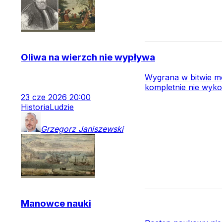
Oliwa na wierzch nie wypływa
Wygrana w bitwie mo
kompletnie nie wyko
23
cze
2026
20:00
Historia
Ludzie
Grzegorz
Janiszewski
Manowce nauki