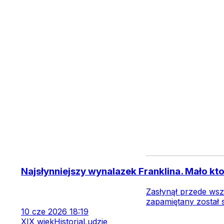
Najsłynniejszy wynalazek Franklina. Mało kto
Zasłynął przede wsz
zapamiętany został
10
cze
2026
18:19
XIX wiek
Historia
Ludzie