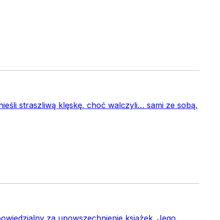
nieśli straszliwą klęskę, choć walczyli… sami ze sobą.
owiedzialny za upowszechnienie książek. Jego