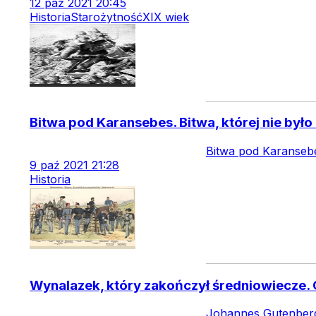
12
paź
2021
20:45
Historia
Starożytność
XIX wiek
Bitwa pod Karansebes. Bitwa, której nie było 
Bitwa pod Karansebes
9
paź
2021
21:28
Historia
Wynalazek, który zakończył średniowiecze. G
Johannes Gutenberg