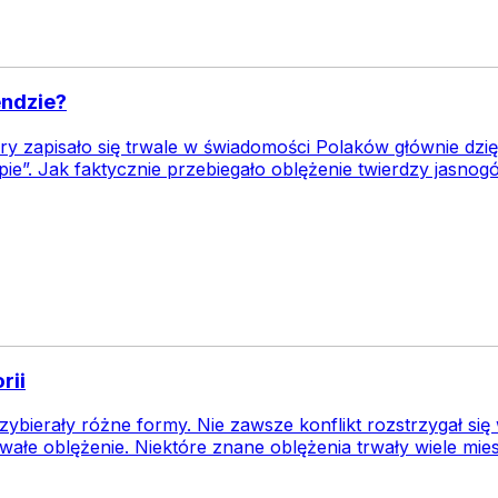
endzie?
ry zapisało się trwale w świadomości Polaków głównie dzię
ie”. Jak faktycznie przebiegało oblężenie twierdzy jasnogó
rii
ybierały różne formy. Nie zawsze konflikt rozstrzygał się
ałe oblężenie. Niektóre znane oblężenia trwały wiele miesi