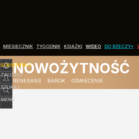
MIESIĘCZNIK
TYGODNIK
KSIĄŻKI
WIDEO
DO RZECZY+
NOWOŻYTNOŚĆ
SUBSKRYBUJ
ZALOGUJ
RENESANS
BAROK
OŚWIECENIE
SZUKAJ
MENU