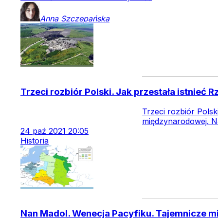
Anna
Szczepańska
Trzeci rozbiór Polski. Jak przestała istnieć 
Trzeci rozbiór Polsk
międzynarodowej. Na
24
paź
2021
20:05
Historia
Nan Madol. Wenecja Pacyfiku. Tajemnicze m