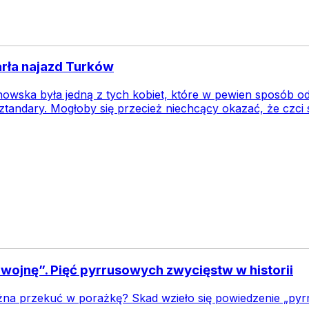
rła najazd Turków
ska była jedną z tych kobiet, które w pewien sposób odmien
sztandary. Mogłoby się przecież niechcący okazać, że czci s
 wojnę”. Pięć pyrrusowych zwycięstw w historii
na przekuć w porażkę? Skad wzieło się powiedzenie „py