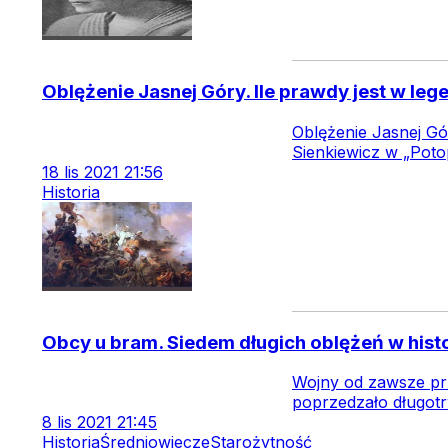
Oblężenie Jasnej Góry. Ile prawdy jest w leg
Oblężenie Jasnej Gó
Sienkiewicz w „Potop
18
lis
2021
21:56
Historia
Obcy u bram. Siedem długich oblężeń w histo
Wojny od zawsze prz
poprzedzało długotrw
8
lis
2021
21:45
Historia
Średniowiecze
Starożytność