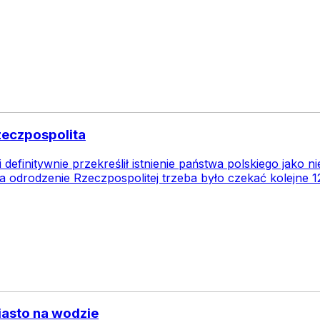
Rzeczpospolita
i definitywnie przekreślił istnienie państwa polskiego jako n
 odrodzenie Rzeczpospolitej trzeba było czekać kolejne 12
iasto na wodzie