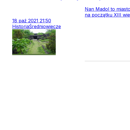
Nan Madol to miast
na początku XIII wi
18
paź
2021
21:50
Historia
Średniowiecze