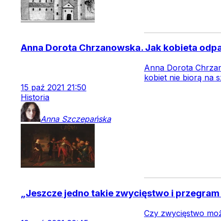
Anna Dorota Chrzanowska. Jak kobieta odpa
Anna Dorota Chrzanow
kobiet nie biorą na 
15
paź
2021
21:50
Historia
Anna
Szczepańska
„Jeszcze jedno takie zwycięstwo i przegram
Czy zwycięstwo moż