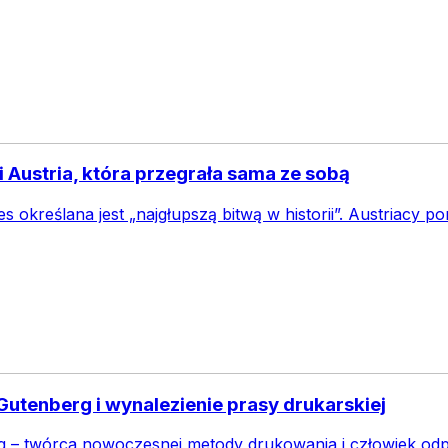
i Austria, która przegrała sama ze sobą
 określana jest „najgłupszą bitwą w historii”. Austriacy po
utenberg i wynalezienie prasy drukarskiej
 – twórca nowoczesnej metody drukowania i człowiek odp