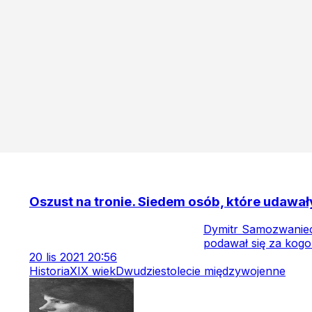
Oszust na tronie. Siedem osób, które udaw
Dymitr Samozwaniec,
podawał się za kogoś
20
lis
2021
20:56
Historia
XIX wiek
Dwudziestolecie międzywojenne