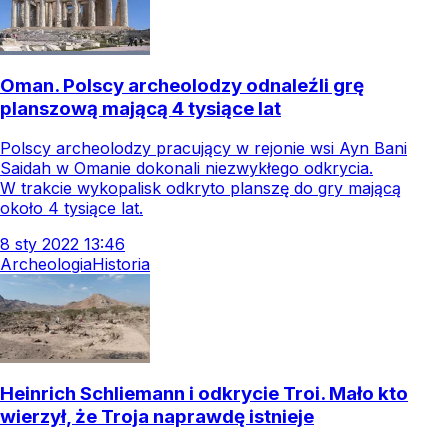
Oman. Polscy archeolodzy odnaleźli grę
planszową mającą 4 tysiące lat
Polscy archeolodzy pracujący w rejonie wsi Ayn Bani
Saidah w Omanie dokonali niezwykłego odkrycia.
W trakcie wykopalisk odkryto planszę do gry mającą
około 4 tysiące lat.
8
sty
2022
13:46
Archeologia
Historia
Heinrich Schliemann i odkrycie Troi. Mało kto
wierzył, że Troja naprawdę istnieje