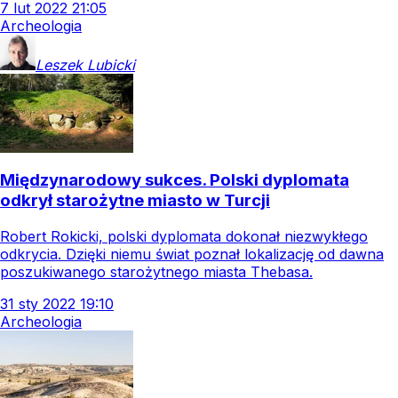
7
lut
2022
21:05
Archeologia
Leszek
Lubicki
Międzynarodowy sukces. Polski dyplomata
odkrył starożytne miasto w Turcji
Robert Rokicki, polski dyplomata dokonał niezwykłego
odkrycia. Dzięki niemu świat poznał lokalizację od dawna
poszukiwanego starożytnego miasta Thebasa.
31
sty
2022
19:10
Archeologia