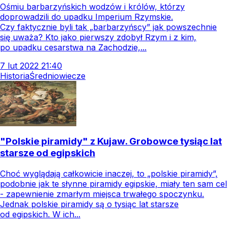
Ośmiu barbarzyńskich wodzów i królów, którzy
doprowadzili do upadku Imperium Rzymskie.
Czy faktycznie byli tak „barbarzyńscy” jak powszechnie
się uważa? Kto jako pierwszy zdobył Rzym i z kim,
po upadku cesarstwa na Zachodzie,...
7
lut
2022
21:40
Historia
Średniowiecze
"Polskie piramidy" z Kujaw. Grobowce tysiąc lat
starsze od egipskich
Choć wyglądają całkowicie inaczej, to „polskie piramidy”,
podobnie jak te słynne piramidy egipskie, miały ten sam cel
- zapewnienie zmarłym miejsca trwałego spoczynku.
Jednak polskie piramidy są o tysiąc lat starsze
od egipskich. W ich...