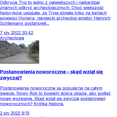
Odkrycie Troi to jedno z największych i najbardziej
znanych odkryć archeologicznych. Choć większość
historyków uważała, że Troja istniała tylko na kartach
powieści Homera, niemiecki archeolog-amator Heinrich
Schliemann postanowił...
7
sty
2022
20:42
Archeologia
Postanowienia noworoczne – skąd wziął się
zwyczaj?
Postanowienia noworoczne są popularne na całym
świecie. Nowy Rok to bowiem dobra okazja, aby podjąć
nowe wyzwania. Skąd wziął się zwyczaj postanowień
noworocznych? Krótka historia.
2
sty
2022
9:15