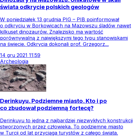
świata odkrycie polskich geologów
W poniedziałek 13 grudnia PIG – PIB poinformował
o odkryciu w Borkowicach na Mazowszu śladów nawet
kilkuset dinozaurów. Znalezisko ma wartość
porównywalną z największymi tego typu stanowiskami
na świecie. Odkrycia dokonali prof. Grzegorz...
14
gru
2021
11:59
Archeologia
Derinkuyu. Podziemne miasto. Kto i po
co zbudował podziemną fortecę?
Derinkuyu to jedna z najbardziej niezwykłych konstrukcji
stworzonych przez człowieka. To podziemne miasto
w Turcji od lat przyciąga turystów z całego świata.