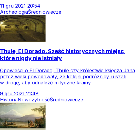
11
gru
2021
20:54
Archeologia
Średniowiecze
Thule, El Dorado. Sześć historycznych miejsc,
które nigdy nie istniały
Opowieści o El Dorado, Thule czy królestwie księdza Jana
przez wieki powodowały, że kolejni podróżnicy ruszali
w drogę, aby odnaleźć mityczne krainy.
9
gru
2021
21:48
Historia
Nowożytność
Średniowiecze