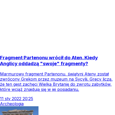
Fragment Partenonu wrócił do Aten. Kiedy
Anglicy oddadzą "swoje" fragmenty?
Marmurowy fragment Partenonu, świątyni Ateny został
zwrócony Grekom przez muzeum na Sycylii. Grecy liczą,
że ten gest zachęci Wielką Brytanię do zwrotu zabytków,
które wciąż znajdują się w jej posiadaniu.
11
sty
2022
20:25
Archeologia