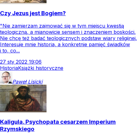
Czy Jezus jest Bogiem?
"Nie zamierzam zajmować się w tym miejscu kwestią
teologiczną, a mianowicie sensem i znaczeniem boskości.
Nie chcę też badać teologicznych podstaw wiary religijnej.
Interesuje mnie historia, a konkretnie pamięć świadków
i to, co...
27
sty
2022
19:06
Historia
Książki historyczne
Paweł
Lisicki
Kaligula. Psychopata cesarzem Imperium
Rzymskiego