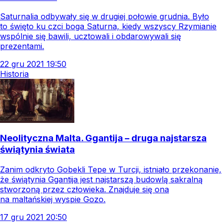
Saturnalia odbywały się w drugiej połowie grudnia. Było
to święto ku czci boga Saturna, kiedy wszyscy Rzymianie
wspólnie się bawili, ucztowali i obdarowywali się
prezentami.
22
gru
2021
19:50
Historia
Neolityczna Malta. Ggantija – druga najstarsza
świątynia świata
Zanim odkryto Gobekli Tepe w Turcji, istniało przekonanie,
że świątynia Ggantija jest najstarszą budowlą sakralną
stworzoną przez człowieka. Znajduje się ona
na maltańskiej wyspie Gozo.
17
gru
2021
20:50