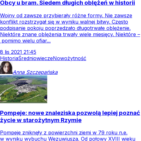
Obcy u bram. Siedem długich oblężeń w historii
Wojny od zawsze przybierały różne formy. Nie zawsze
konflikt rozstrzygał się w wyniku walnej bitwy. Często
podpisanie pokoju poprzedzało długotrwałe oblężenie.
Niektóre znane oblężenia trwały wiele miesięcy. Niektóre –
pomimo wielu ofiar...
8
lis
2021
21:45
Historia
Średniowiecze
Nowożytność
Anna
Szczepańska
Pompeje: nowe znaleziska pozwolą lepiej poznać
życie w starożytnym Rzymie
Pompeje zniknęły z powierzchni ziemi w 79 roku n.e.
w wyniku wybuchu Wezuwiusza. Od połowy XVIII wieku