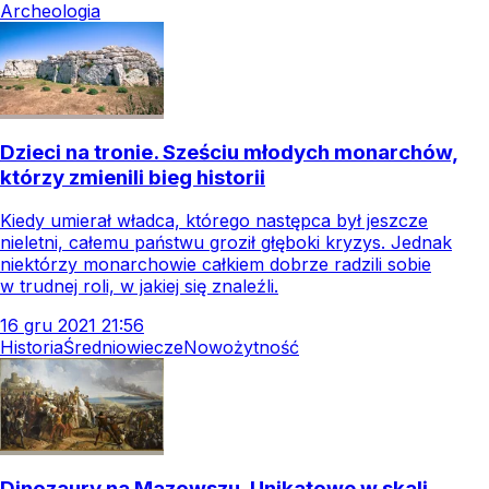
Archeologia
Dzieci na tronie. Sześciu młodych monarchów,
którzy zmienili bieg historii
Kiedy umierał władca, którego następca był jeszcze
nieletni, całemu państwu groził głęboki kryzys. Jednak
niektórzy monarchowie całkiem dobrze radzili sobie
w trudnej roli, w jakiej się znaleźli.
16
gru
2021
21:56
Historia
Średniowiecze
Nowożytność
Dinozaury na Mazowszu. Unikatowe w skali