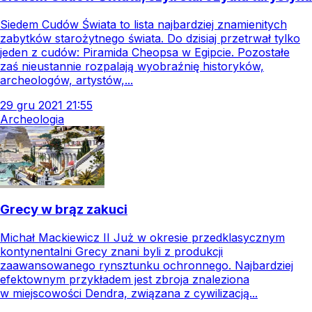
Siedem Cudów Świata to lista najbardziej znamienitych
zabytków starożytnego świata. Do dzisiaj przetrwał tylko
jeden z cudów: Piramida Cheopsa w Egipcie. Pozostałe
zaś nieustannie rozpalają wyobraźnię historyków,
archeologów, artystów,...
29
gru
2021
21:55
Archeologia
Grecy w brąz zakuci
Michał Mackiewicz II Już w okresie przedklasycznym
kontynentalni Grecy znani byli z produkcji
zaawansowanego rynsztunku ochronnego. Najbardziej
efektownym przykładem jest zbroja znaleziona
w miejscowości Dendra, związana z cywilizacją...