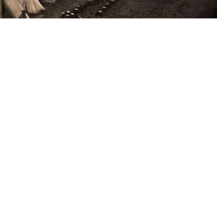
Armia rosyjski na Placu Zamkowym w Warszawie po wprowadzeniu stanu
wojennego w Królestwie Polskim w 1861 roku
/ Źródło:
Wikimedia Commons
"Hymn na rocznicę ogłoszenia Królestwa
Polskiego z woli Naczelnego Wodza Wojsku
Polskiemu do śpiewania podany" to pieśń, która
dała początek znanemu i przyprawiającego wiele
osób o wzruszenie hymnu "Boże, coś Polskę". Jak
to możliwe?
Znana dobrze pieśń kościelna i patriotyczna
pod tytułem „Boże, coś Polskę” początkowo nosiła
WEJDŹ NA
STRONĘ GŁÓWNĄ
tytuł: „Hymn na rocznicę ogłoszenia Królestwa
Polskiego z woli Naczelnego Wodza Wojsku
Polskiemu do śpiewania podany”, którą to nazwę
skracano do tytułu: „Pieśń narodowa za pomyślność
króla”. Był to hymn Królestwa Polskiego, zwanego też