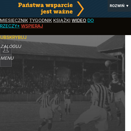
ROZWIŃ
▼
MIESIĘCZNIK
TYGODNIK
KSIĄŻKI
WIDEO
DO
RZECZY+
WSPIERAJ
SUBSKRYBUJ
ZALOGUJ
MENU