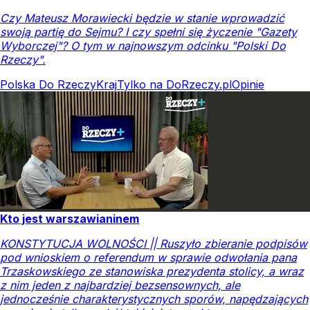
Czy Mateusz Morawiecki będzie w stanie wprowadzić
swoją partię do Sejmu? I czy spełni się życzenie "Gazety
Wyborczej"? O tym w najnowszym odcinku "Polski Do
Rzeczy".
Polska Do Rzeczy
Kraj
Tylko na DoRzeczy.pl
Opinie
Kto jest warszawianinem
KONSTYTUCJA WOLNOŚCI || Ruszyło zbieranie podpisów
pod wnioskiem o referendum w sprawie odwołania pana
Trzaskowskiego ze stanowiska prezydenta stolicy, a wraz
z nim jeden z najbardziej bezsensownych, ale
jednocześnie charakterystycznych sporów, napędzających