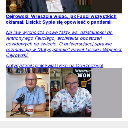
Cejrowski: Wreszcie widać, jak Fauci wszystkich
okłamał. Lisicki: Sypie się opowieść o pandemii
Na jaw wychodzą nowe fakty ws. działalności dr.
Anthony'ego Fauciego, architekta obostrzeń
covidowych na świecie. O bulwersującej sprawie
rozmawiają w "Antysystemie" Paweł Lisicki i Wojciech
Cejrowski.
Antysystem
Opinie
Świat
Tylko na DoRzeczy.pl