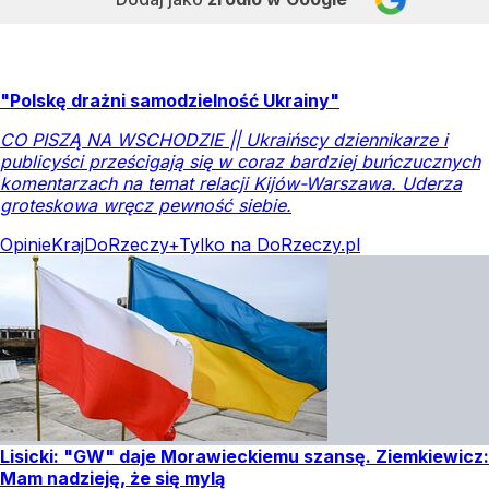
"Polskę drażni samodzielność Ukrainy"
CO PISZĄ NA WSCHODZIE || Ukraińscy dziennikarze i
publicyści prześcigają się w coraz bardziej buńczucznych
komentarzach na temat relacji Kijów-Warszawa. Uderza
groteskowa wręcz pewność siebie.
Opinie
Kraj
DoRzeczy+
Tylko na DoRzeczy.pl
Lisicki: "GW" daje Morawieckiemu szansę. Ziemkiewicz:
Mam nadzieję, że się mylą