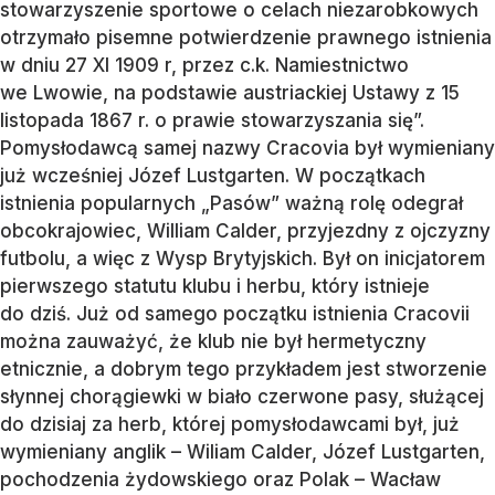
stowarzyszenie sportowe o celach niezarobkowych
otrzymało pisemne potwierdzenie prawnego istnienia
w dniu 27 XI 1909 r, przez c.k. Namiestnictwo
we Lwowie, na podstawie austriackiej Ustawy z 15
listopada 1867 r. o prawie stowarzyszania się”.
Pomysłodawcą samej nazwy Cracovia był wymieniany
już wcześniej Józef Lustgarten. W początkach
istnienia popularnych „Pasów” ważną rolę odegrał
obcokrajowiec, William Calder, przyjezdny z ojczyzny
futbolu, a więc z Wysp Brytyjskich. Był on inicjatorem
pierwszego statutu klubu i herbu, który istnieje
do dziś. Już od samego początku istnienia Cracovii
można zauważyć, że klub nie był hermetyczny
etnicznie, a dobrym tego przykładem jest stworzenie
słynnej chorągiewki w biało czerwone pasy, służącej
do dzisiaj za herb, której pomysłodawcami był, już
wymieniany anglik – Wiliam Calder, Józef Lustgarten,
pochodzenia żydowskiego oraz Polak – Wacław