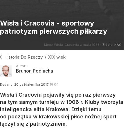
Wisła i Cracovia - sportowy
patriotyzm pierwszych piłkarzy
Mecz Wisła-Cracovia w maju 1931 r.
Źródło:
NAC
Historia Do Rzeczy
/
XIX wiek
Autor:
Brunon Podlacha
Dodano:
20
października
2017
18:04
Wisła i Cracovia pojawiły się po raz pierwszy
na tym samym turnieju w 1906 r. Kluby tworzyła
inteligencka elita Krakowa. Dzięki temu
od początku w krakowskiej piłce nożnej sport
łączył się z patriotyzmem.