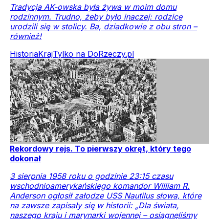
Tradycja AK-owska była żywa w moim domu
rodzinnym. Trudno, żeby było inaczej: rodzice
urodzili się w stolicy. Ba, dziadkowie z obu stron –
również!
Historia
Kraj
Tylko na DoRzeczy.pl
Rekordowy rejs. To pierwszy okręt, który tego
dokonał
3 sierpnia 1958 roku o godzinie 23:15 czasu
wschodnioamerykańskiego komandor William R.
Anderson ogłosił załodze USS Nautilus słowa, które
na zawsze zapisały się w historii: „Dla świata,
naszego kraju i marynarki wojennej – osiągnęliśmy