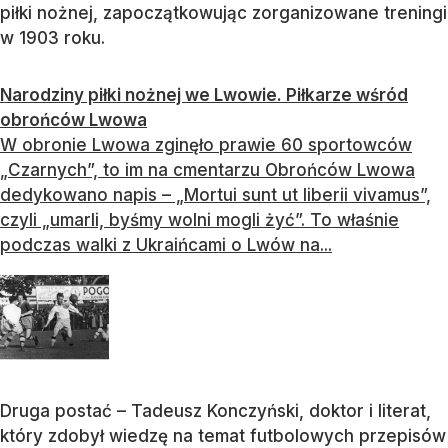
piłki nożnej, zapoczątkowując zorganizowane treningi
w 1903 roku.
Narodziny piłki nożnej we Lwowie. Piłkarze wśród
obrońców Lwowa
W obronie Lwowa zginęło prawie 60 sportowców
„Czarnych”, to im na cmentarzu Obrońców Lwowa
dedykowano napis – „Mortui sunt ut liberii vivamus”,
czyli „umarli, byśmy wolni mogli żyć”. To właśnie
podczas walki z Ukraińcami o Lwów na...
Druga postać – Tadeusz Konczyński, doktor i literat,
który zdobył wiedzę na temat futbolowych przepisów