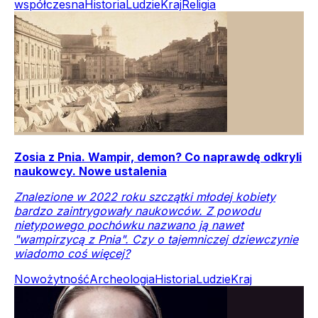
współczesna
Historia
Ludzie
Kraj
Religia
Zosia z Pnia. Wampir, demon? Co naprawdę odkryli
naukowcy. Nowe ustalenia
Znalezione w 2022 roku szczątki młodej kobiety
bardzo zaintrygowały naukowców. Z powodu
nietypowego pochówku nazwano ją nawet
"wampirzycą z Pnia". Czy o tajemniczej dziewczynie
wiadomo coś więcej?
Nowożytność
Archeologia
Historia
Ludzie
Kraj