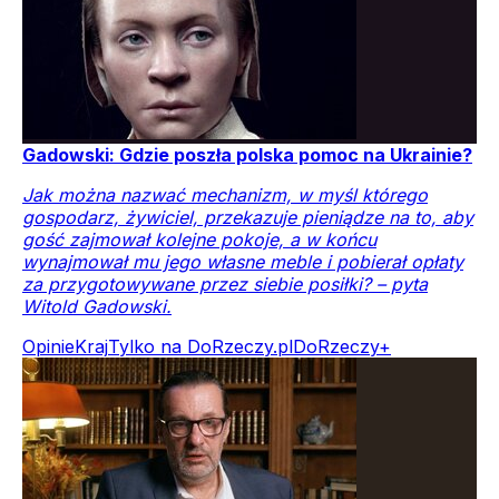
Gadowski: Gdzie poszła polska pomoc na Ukrainie?
Jak można nazwać mechanizm, w myśl którego
gospodarz, żywiciel, przekazuje pieniądze na to, aby
gość zajmował kolejne pokoje, a w końcu
wynajmował mu jego własne meble i pobierał opłaty
za przygotowywane przez siebie posiłki? – pyta
Witold Gadowski.
Opinie
Kraj
Tylko na DoRzeczy.pl
DoRzeczy+