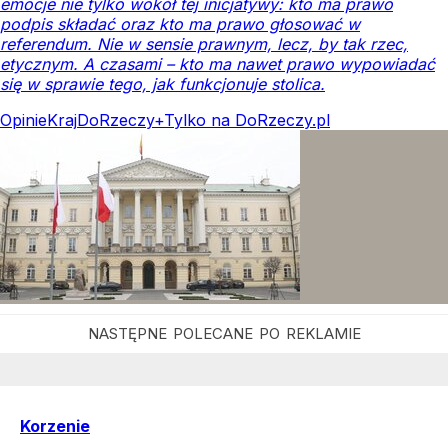
emocje nie tylko wokół tej inicjatywy: kto ma prawo
podpis składać oraz kto ma prawo głosować w
referendum. Nie w sensie prawnym, lecz, by tak rzec,
etycznym. A czasami – kto ma nawet prawo wypowiadać
się w sprawie tego, jak funkcjonuje stolica.
Opinie
Kraj
DoRzeczy+
Tylko na DoRzeczy.pl
Korzenie