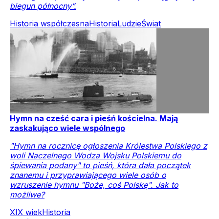
biegun północny”.
Historia współczesna
Historia
Ludzie
Świat
Hymn na cześć cara i pieśń kościelna. Mają
zaskakująco wiele wspólnego
"Hymn na rocznicę ogłoszenia Królestwa Polskiego z
woli Naczelnego Wodza Wojsku Polskiemu do
śpiewania podany" to pieśń, która dała początek
znanemu i przyprawiającego wiele osób o
wzruszenie hymnu "Boże, coś Polskę". Jak to
możliwe?
XIX wiek
Historia