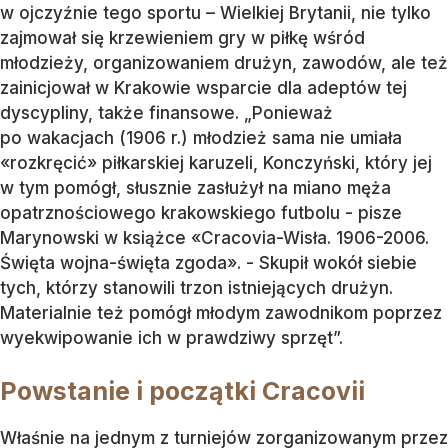
w ojczyźnie tego sportu – Wielkiej Brytanii, nie tylko
zajmował się krzewieniem gry w piłkę wśród
młodzieży, organizowaniem drużyn, zawodów, ale też
zainicjował w Krakowie wsparcie dla adeptów tej
dyscypliny, także finansowe. „Ponieważ
po wakacjach (1906 r.) młodzież sama nie umiała
«rozkręcić» piłkarskiej karuzeli, Konczyński, który jej
w tym pomógł, słusznie zasłużył na miano męża
opatrznościowego krakowskiego futbolu - pisze
Marynowski w książce «Cracovia-Wisła. 1906-2006.
Święta wojna-święta zgoda». - Skupił wokół siebie
tych, którzy stanowili trzon istniejących drużyn.
Materialnie też pomógł młodym zawodnikom poprzez
wyekwipowanie ich w prawdziwy sprzęt”.
Powstanie i początki Cracovii
Właśnie na jednym z turniejów zorganizowanym przez