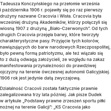
Tadeusza Konczyńskiego na przełomie września
i października 1906 r. pojawiły się po raz pierwszy
drużyny nazwane Cracovia i Wisła. Cracovia była
wcześniej drużyną Akademików, którzy połączyli się
wiosną 1907 z drużyną „Biało-Czerwonych”. Od tych
drugich Cracovia przejęła barwy, które tworzyły
charakterystyczne pasy. Przyjęcie tych kolorów,
nawiązujących do barw narodowych Rzeczpospolitej,
było pewną formą patriotyzmu, ale też wiązało się
to z dużą odwagą założycieli, ze względu na zakaz
manifestowania przynależności do prawdziwej
ojczyzny na terenie ówczesnej autonomii Galicyjskiej.
1906 rok jest jedynie datą zwyczajową.
Działalność Cracovii została faktycznie prawnie
zalegalizowana trzy lata później. Jak pisze Dudek
w artykule „Podstawy prawne zrzeszeń sportu piłki
nożnej na terenie Galicji”: „KS Cracovia jako