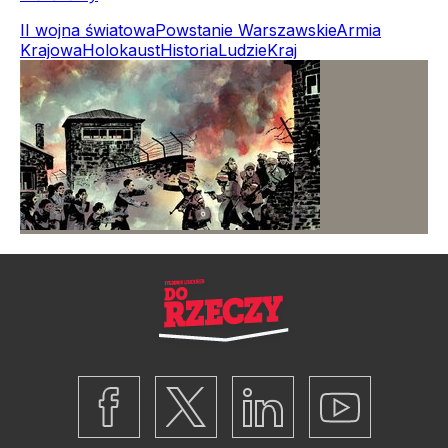
II wojna światowa
Powstanie Warszawskie
Armia
Krajowa
Holokaust
Historia
Ludzie
Kraj