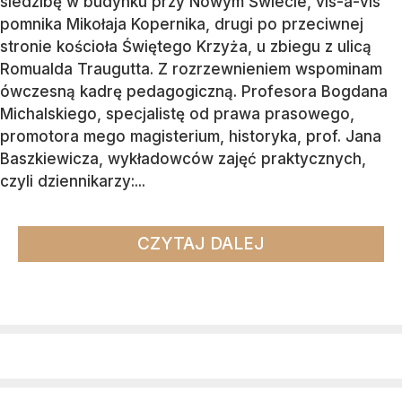
siedzibę w budynku przy Nowym Świecie, vis-a-vis
pomnika Mikołaja Kopernika, drugi po przeciwnej
stronie kościoła Świętego Krzyża, u zbiegu z ulicą
Romualda Traugutta. Z rozrzewnieniem wspominam
ówczesną kadrę pedagogiczną. Profesora Bogdana
Michalskiego, specjalistę od prawa prasowego,
promotora mego magisterium, historyka, prof. Jana
Baszkiewicza, wykładowców zajęć praktycznych,
czyli dziennikarzy:...
CZYTAJ DALEJ