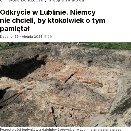
Odkrycie w Lublinie. Niemcy
nie chcieli, by ktokolwiek o tym
pamiętał
Dodano:
29
kwietnia
2025
15:39
Pozostałości budynków z dzielnicy żydowskiej w Lublinie znalezione przez