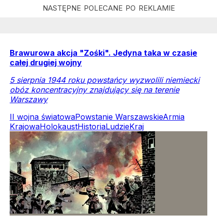
Brawurowa akcja "Zośki". Jedyna taka w czasie
całej drugiej wojny
5 sierpnia 1944 roku powstańcy wyzwolili niemiecki
obóz koncentracyjny znajdujący się na terenie
Warszawy
II wojna światowa
Powstanie Warszawskie
Armia
Krajowa
Holokaust
Historia
Ludzie
Kraj