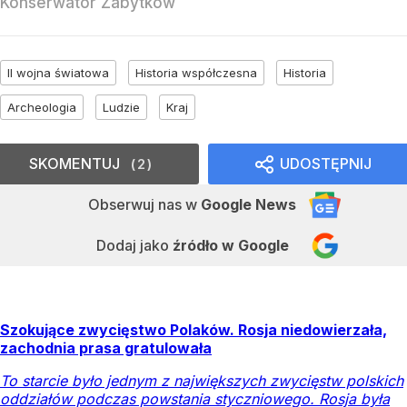
Konserwator Zabytków
II wojna światowa
Historia współczesna
Historia
Archeologia
Ludzie
Kraj
SKOMENTUJ
UDOSTĘPNIJ
2
Obserwuj nas
w
Google News
Dodaj jako
źródło w Google
Szokujące zwycięstwo Polaków. Rosja niedowierzała,
zachodnia prasa gratulowała
To starcie było jednym z największych zwycięstw polskich
oddziałów podczas powstania styczniowego. Rosja była