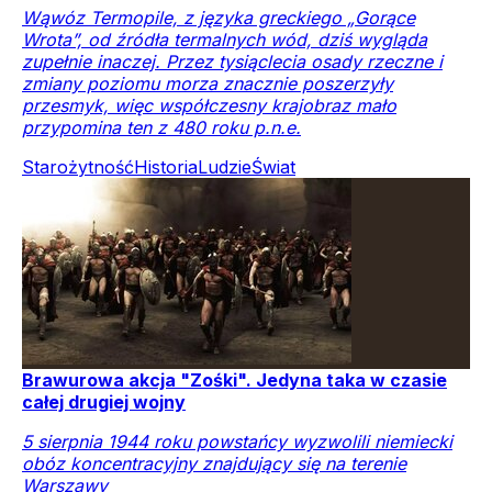
Wąwóz Termopile, z języka greckiego „Gorące
Wrota”, od źródła termalnych wód, dziś wygląda
zupełnie inaczej. Przez tysiąclecia osady rzeczne i
zmiany poziomu morza znacznie poszerzyły
przesmyk, więc współczesny krajobraz mało
przypomina ten z 480 roku p.n.e.
Starożytność
Historia
Ludzie
Świat
Brawurowa akcja "Zośki". Jedyna taka w czasie
całej drugiej wojny
5 sierpnia 1944 roku powstańcy wyzwolili niemiecki
obóz koncentracyjny znajdujący się na terenie
Warszawy