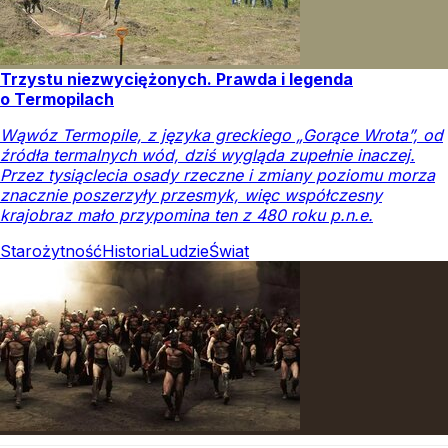
Trzystu niezwyciężonych. Prawda i legenda
o Termopilach
Wąwóz Termopile, z języka greckiego „Gorące Wrota”, od
źródła termalnych wód, dziś wygląda zupełnie inaczej.
Przez tysiąclecia osady rzeczne i zmiany poziomu morza
znacznie poszerzyły przesmyk, więc współczesny
krajobraz mało przypomina ten z 480 roku p.n.e.
Starożytność
Historia
Ludzie
Świat