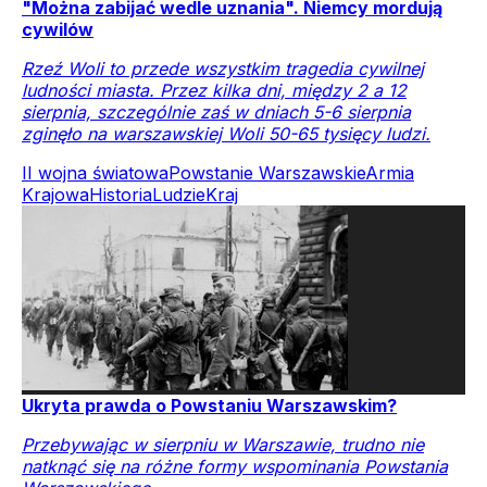
"Można zabijać wedle uznania". Niemcy mordują
cywilów
Rzeź Woli to przede wszystkim tragedia cywilnej
ludności miasta. Przez kilka dni, między 2 a 12
sierpnia, szczególnie zaś w dniach 5-6 sierpnia
zginęło na warszawskiej Woli 50-65 tysięcy ludzi.
II wojna światowa
Powstanie Warszawskie
Armia
Krajowa
Historia
Ludzie
Kraj
Ukryta prawda o Powstaniu Warszawskim?
Przebywając w sierpniu w Warszawie, trudno nie
natknąć się na różne formy wspominania Powstania