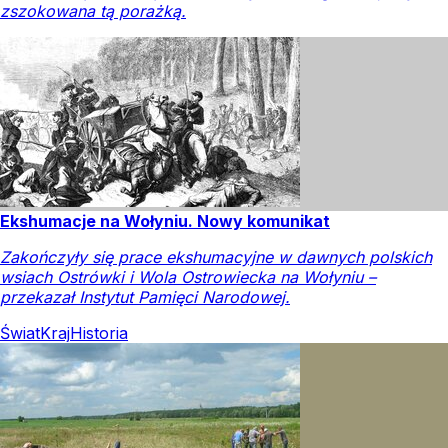
zszokowana tą porażką.
Ekshumacje na Wołyniu. Nowy komunikat
Zakończyły się prace ekshumacyjne w dawnych polskich
wsiach Ostrówki i Wola Ostrowiecka na Wołyniu –
przekazał Instytut Pamięci Narodowej.
Świat
Kraj
Historia