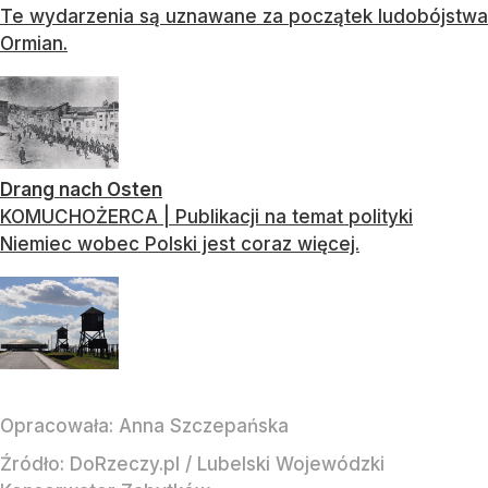
Te wydarzenia są uznawane za początek ludobójstwa
Ormian.
Drang nach Osten
KOMUCHOŻERCA | Publikacji na temat polityki
Niemiec wobec Polski jest coraz więcej.
Opracowała:
Anna Szczepańska
Źródło:
DoRzeczy.pl
/
Lubelski Wojewódzki