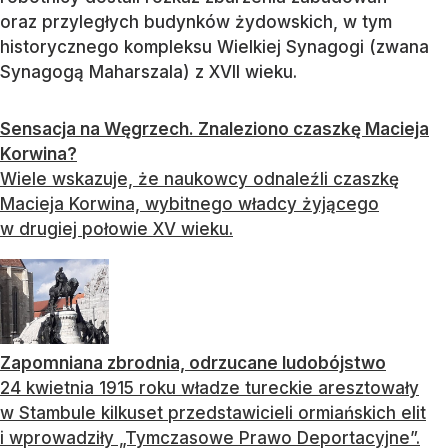
oraz przyległych budynków żydowskich, w tym
historycznego kompleksu Wielkiej Synagogi (zwana
Synagogą Maharszala) z XVII wieku.
Sensacja na Węgrzech. Znaleziono czaszkę Macieja
Korwina?
Wiele wskazuje, że naukowcy odnaleźli czaszkę
Macieja Korwina, wybitnego władcy żyjącego
w drugiej połowie XV wieku.
Zapomniana zbrodnia, odrzucane ludobójstwo
24 kwietnia 1915 roku władze tureckie aresztowały
w Stambule kilkuset przedstawicieli ormiańskich elit
i wprowadziły „Tymczasowe Prawo Deportacyjne”.