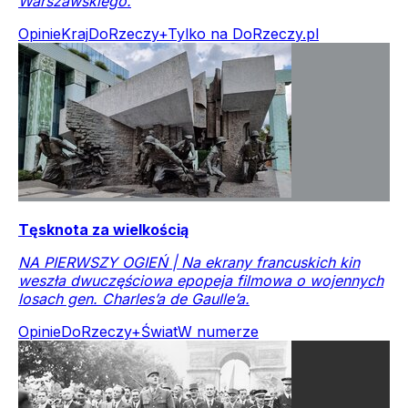
Warszawskiego.
Opinie
Kraj
DoRzeczy+
Tylko na DoRzeczy.pl
Tęsknota za wielkością
NA PIERWSZY OGIEŃ | Na ekrany francuskich kin
weszła dwuczęściowa epopeja filmowa o wojennych
losach gen. Charles’a de Gaulle’a.
Opinie
DoRzeczy+
Świat
W numerze