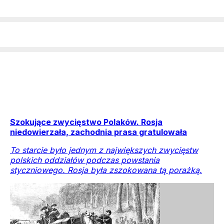
Szokujące zwycięstwo Polaków. Rosja
niedowierzała, zachodnia prasa gratulowała
To starcie było jednym z największych zwycięstw
polskich oddziałów podczas powstania
styczniowego. Rosja była zszokowana tą porażką.