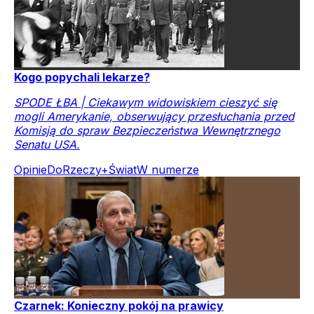
Kogo popychali lekarze?
SPODE ŁBA | Ciekawym widowiskiem cieszyć się
mogli Amerykanie, obserwujący przesłuchania przed
Komisją do spraw Bezpieczeństwa Wewnętrznego
Senatu USA.
Opinie
DoRzeczy+
Świat
W numerze
Czarnek: Konieczny pokój na prawicy