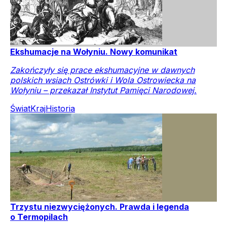
Ekshumacje na Wołyniu. Nowy komunikat
Zakończyły się prace ekshumacyjne w dawnych
polskich wsiach Ostrówki i Wola Ostrowiecka na
Wołyniu – przekazał Instytut Pamięci Narodowej.
Świat
Kraj
Historia
Trzystu niezwyciężonych. Prawda i legenda
o Termopilach