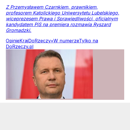
Z Przemysławem Czarnkiem, prawnikiem,
profesorem Katolickiego Uniwersytetu Lubelskiego,
wiceprezesem Prawa i Sprawiedliwości, oficjalnym
kandydatem PiS na premiera rozmawia Ryszard
Gromadzki.
Opinie
Kraj
DoRzeczy+
W numerze
Tylko na
DoRzeczy.pl