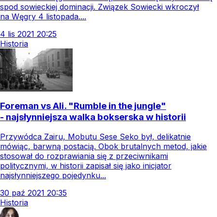
spod sowieckiej dominacji. Związek Sowiecki wkroczył
na Węgry 4 listopada....
4
lis
2021
20:25
Historia
Foreman vs Ali. "Rumble in the jungle"
- najsłynniejsza walka bokserska w historii
Przywódca Zairu, Mobutu Sese Seko był, delikatnie
mówiąc, barwną postacią. Obok brutalnych metod, jakie
stosował do rozprawiania się z przeciwnikami
politycznymi, w historii zapisał się jako inicjator
najsłynniejszego pojedynku...
30
paź
2021
20:35
Historia