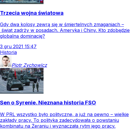
Trzecia wojna światowa
Gdy dwa kolosy zewrą się w śmiertelnych zmaganiach –
świat zadrży w posadach. Ameryka i Chiny. Kto zdobędzie
globalną dominację?
3
gru
2021
15:47
Historia
Piotr
Zychowicz
Sen o Syrenie. Nieznana historia FSO
W PRL wszystko było polityczne, a już na pewno – wielkie
zakłady pracy. To polityka zadecydowała o powstaniu
kombinatu na Żeraniu i wyznaczała rytm jego pracy.