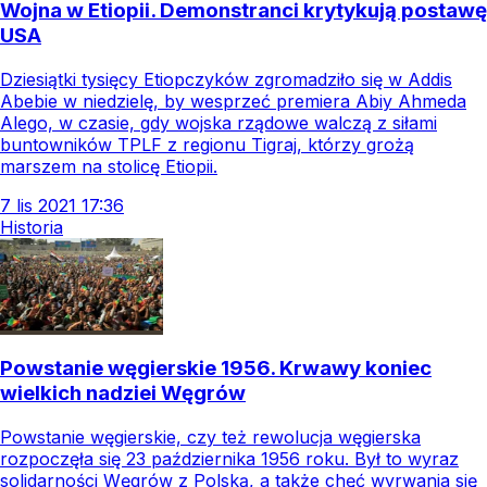
Wojna w Etiopii. Demonstranci krytykują postawę
USA
Dziesiątki tysięcy Etiopczyków zgromadziło się w Addis
Abebie w niedzielę, by wesprzeć premiera Abiy Ahmeda
Alego, w czasie, gdy wojska rządowe walczą z siłami
buntowników TPLF z regionu Tigraj, którzy grożą
marszem na stolicę Etiopii.
7
lis
2021
17:36
Historia
Powstanie węgierskie 1956. Krwawy koniec
wielkich nadziei Węgrów
Powstanie węgierskie, czy też rewolucja węgierska
rozpoczęła się 23 października 1956 roku. Był to wyraz
solidarności Węgrów z Polską, a także chęć wyrwania się