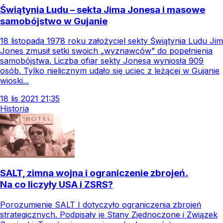
Świątynia Ludu – sekta Jima Jonesa i masowe
samobójstwo w Gujanie
18 listopada 1978 roku założyciel sekty Świątynia Ludu Jim
Jones zmusił setki swoich „wyznawców” do popełnienia
samobójstwa. Liczba ofiar sekty Jonesa wyniosła 909
osób. Tylko nielicznym udało się uciec z leżącej w Gujanie
wioski...
18
lis
2021
21:35
Historia
SALT, zimna wojna i ograniczenie zbrojeń.
Na co liczyły USA i ZSRS?
Porozumienie SALT I dotyczyło ograniczenia zbrojeń
strategicznych. Podpisały je Stany Zjednoczone i Związek