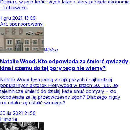
Dopiero w jego końcowych latach stery przejęła ekonomia
– i chciwość.
1
gru
2021
13:09
Art. sponsorowany
Wideo
Natalie Wood. Kto odpowiada za śmierć gwiazdy
kina i czemu do tej pory tego nie wiemy?
Natalie Wood była jedną z najlepszych i najbardziej
popularnych aktorek Hollywood w latach 50. i 60. Jej
tajemnicza śmierć do dzisiaj każe snuć domysły – kto
odpowiada za jej przedwczesny zgon? Dlaczego nigdy
nie udało się ustalić winnego?
30
lis
2021
21:50
Historia