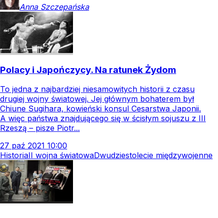
Anna
Szczepańska
Polacy i Japończycy. Na ratunek Żydom
To jedna z najbardziej niesamowitych historii z czasu
drugiej wojny światowej. Jej głównym bohaterem był
Chiune Sugihara, kowieński konsul Cesarstwa Japonii.
A więc państwa znajdującego się w ścisłym sojuszu z III
Rzeszą – pisze Piotr...
27
paź
2021
10:00
Historia
II wojna światowa
Dwudziestolecie międzywojenne