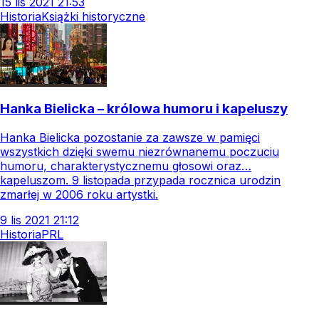
15
lis
2021
21:53
Historia
Książki historyczne
Hanka Bielicka – królowa humoru i kapeluszy
Hanka Bielicka pozostanie za zawsze w pamięci
wszystkich dzięki swemu niezrównanemu poczuciu
humoru, charakterystycznemu głosowi oraz…
kapeluszom. 9 listopada przypada rocznica urodzin
zmarłej w 2006 roku artystki.
9
lis
2021
21:12
Historia
PRL