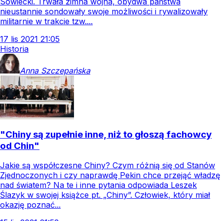
Sowiecki. Trwała zimna wojna, obydwa państwa
nieustannie sondowały swoje możliwości i rywalizowały
militarnie w trakcie tzw....
17
lis
2021
21:05
Historia
Anna
Szczepańska
"Chiny są zupełnie inne, niż to głoszą fachowcy
od Chin"
Jakie są współczesne Chiny? Czym różnią się od Stanów
Zjednoczonych i czy naprawdę Pekin chce przejąć władzę
nad światem? Na te i inne pytania odpowiada Leszek
Ślazyk w swojej książce pt. „Chiny”. Człowiek, który miał
okazję poznać...