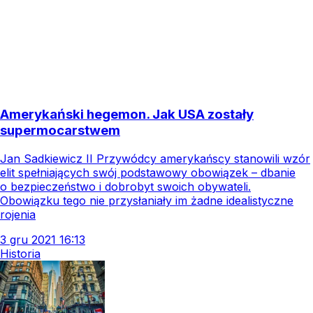
Amerykański hegemon. Jak USA zostały
supermocarstwem
Jan Sadkiewicz II Przywódcy amerykańscy stanowili wzór
elit spełniających swój podstawowy obowiązek – dbanie
o bezpieczeństwo i dobrobyt swoich obywateli.
Obowiązku tego nie przysłaniały im żadne idealistyczne
rojenia
3
gru
2021
16:13
Historia