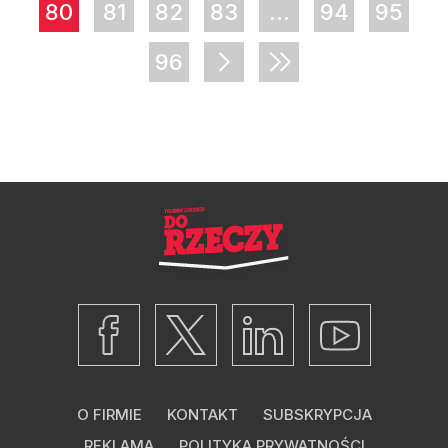
80
81
82
83
...
94
95
96
O FIRMIE
KONTAKT
SUBSKRYPCJA
REKLAMA
POLITYKA PRYWATNOŚCI