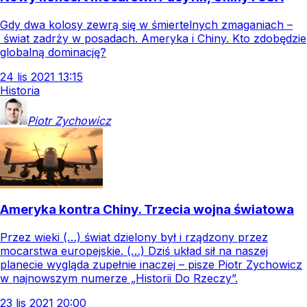
Gdy dwa kolosy zewrą się w śmiertelnych zmaganiach –
świat zadrży w posadach. Ameryka i Chiny. Kto zdobędzie
globalną dominację?
24
lis
2021
13:15
Historia
Piotr
Zychowicz
Ameryka kontra Chiny. Trzecia wojna światowa
Przez wieki (…) świat dzielony był i rządzony przez
mocarstwa europejskie. (…) Dziś układ sił na naszej
planecie wygląda zupełnie inaczej – pisze Piotr Zychowicz
w najnowszym numerze „Historii Do Rzeczy”.
23
lis
2021
20:00