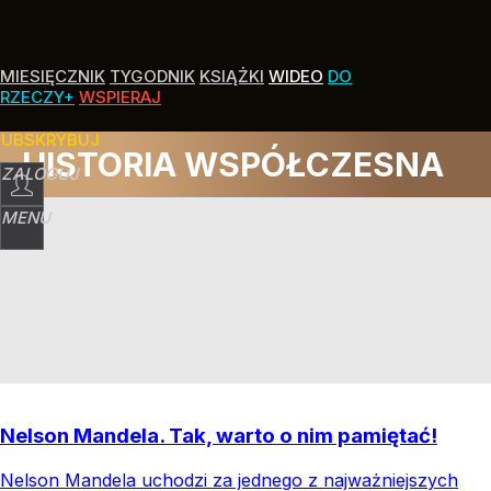
MIESIĘCZNIK
TYGODNIK
KSIĄŻKI
WIDEO
DO
RZECZY+
WSPIERAJ
SUBSKRYBUJ
HISTORIA WSPÓŁCZESNA
ZALOGUJ
MENU
Nelson Mandela. Tak, warto o nim pamiętać!
Nelson Mandela uchodzi za jednego z najważniejszych