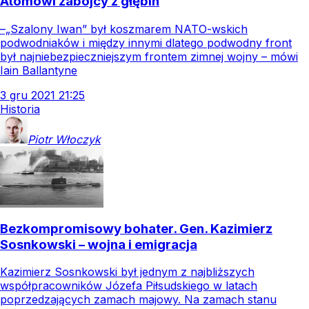
Atomowi zabójcy z głębin
–„Szalony Iwan” był koszmarem NATO-wskich
podwodniaków i między innymi dlatego podwodny front
był najniebezpieczniejszym frontem zimnej wojny – mówi
Iain Ballantyne
3
gru
2021
21:25
Historia
Piotr
Włoczyk
Bezkompromisowy bohater. Gen. Kazimierz
Sosnkowski – wojna i emigracja
Kazimierz Sosnkowski był jednym z najbliższych
współpracowników Józefa Piłsudskiego w latach
poprzedzających zamach majowy. Na zamach stanu