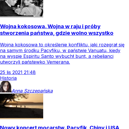
Wojna kokosowa. Wojna w raju i próby
stworzenia państwa, gdzie wolno wszystko
Wojna kokosowa to określenie konfliktu, jaki rozegrał się
na samym środku Pacyfiku, w państwie Vanuatu, kiedy
na wyspie Espiritu Santo wybuchł bunt, a rebelianci
utworzyli państewko Vemerana.
25
lis
2021
21:48
Historia
Anna
Szczepańska
Nowy koncert mocarstw. Pacyfik, Chiny i USA