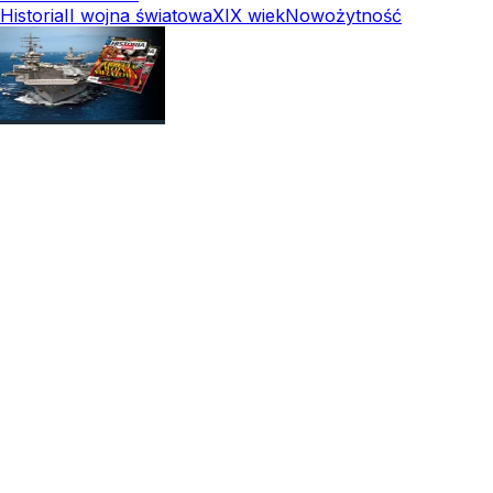
Historia
II wojna światowa
XIX wiek
Nowożytność