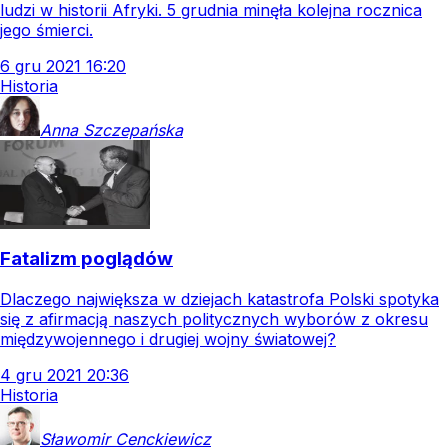
ludzi w historii Afryki. 5 grudnia minęła kolejna rocznica
jego śmierci.
6
gru
2021
16:20
Historia
Anna
Szczepańska
Fatalizm poglądów
Dlaczego największa w dziejach katastrofa Polski spotyka
się z afirmacją naszych politycznych wyborów z okresu
międzywojennego i drugiej wojny światowej?
4
gru
2021
20:36
Historia
Sławomir
Cenckiewicz