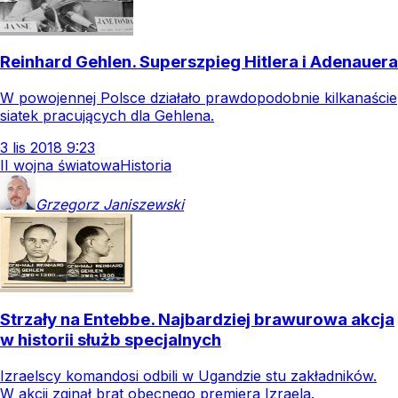
Reinhard Gehlen. Superszpieg Hitlera i Adenauera
W powojennej Polsce działało prawdopodobnie kilkanaście
siatek pracujących dla Gehlena.
3
lis
2018
9:23
II wojna światowa
Historia
Grzegorz
Janiszewski
Strzały na Entebbe. Najbardziej brawurowa akcja
w historii służb specjalnych
Izraelscy komandosi odbili w Ugandzie stu zakładników.
W akcji zginął brat obecnego premiera Izraela.