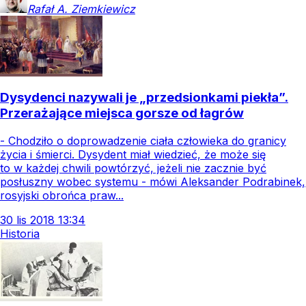
Rafał A.
Ziemkiewicz
Dysydenci nazywali je „przedsionkami piekła”.
Przerażające miejsca gorsze od łagrów
- Chodziło o doprowadzenie ciała człowieka do granicy
życia i śmierci. Dysydent miał wiedzieć, że może się
to w każdej chwili powtórzyć, jeżeli nie zacznie być
posłuszny wobec systemu - mówi Aleksander Podrabinek,
rosyjski obrońca praw...
30
lis
2018
13:34
Historia