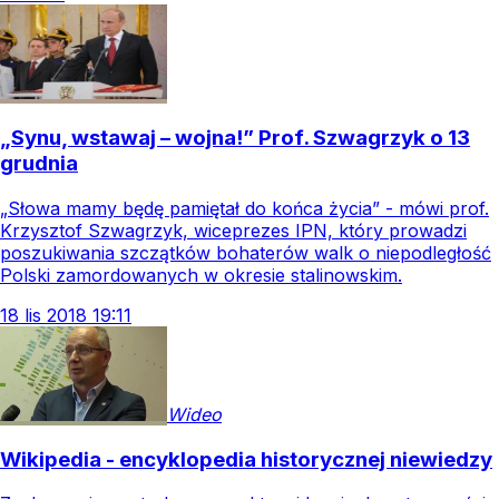
„Synu, wstawaj – wojna!” Prof. Szwagrzyk o 13
grudnia
„Słowa mamy będę pamiętał do końca życia” - mówi prof.
Krzysztof Szwagrzyk, wiceprezes IPN, który prowadzi
poszukiwania szczątków bohaterów walk o niepodległość
Polski zamordowanych w okresie stalinowskim.
18
lis
2018
19:11
Wideo
Wikipedia - encyklopedia historycznej niewiedzy