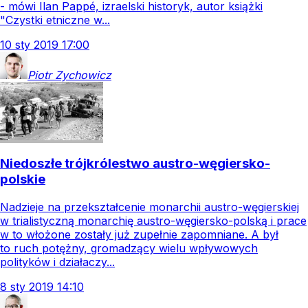
- mówi Ilan Pappé, izraelski historyk, autor książki
"Czystki etniczne w...
10
sty
2019
17:00
Piotr
Zychowicz
Niedoszłe trójkrólestwo austro-węgiersko-
polskie
Nadzieje na przekształcenie monarchii austro-węgierskiej
w trialistyczną monarchię austro-węgiersko-polską i prace
w to włożone zostały już zupełnie zapomniane. A był
to ruch potężny, gromadzący wielu wpływowych
polityków i działaczy...
8
sty
2019
14:10