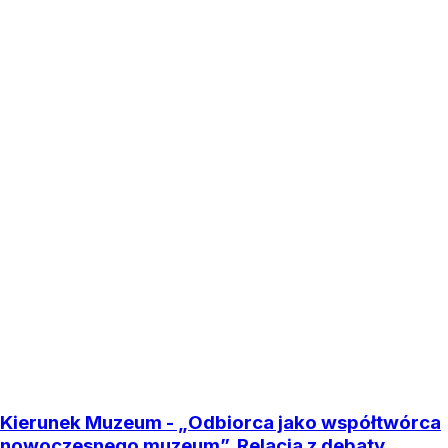
Kierunek Muzeum - „Odbiorca jako współtwórca
nowoczesnego muzeum”. Relacja z debaty