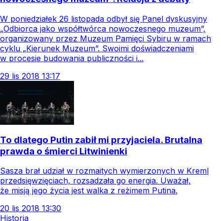
W poniedziałek 26 listopada odbył się Panel dyskusyjny
„Odbiorca jako współtwórca nowoczesnego muzeum”,
organizowany przez Muzeum Pamięci Sybiru w ramach
cyklu „Kierunek Muzeum”. Swoimi doświadczeniami
w procesie budowania publiczności i...
29
lis
2018
13:17
To dlatego Putin zabił mi przyjaciela. Brutalna
prawda o śmierci Litwinienki
Sasza brał udział w rozmaitych wymierzonych w Kreml
przedsięwzięciach, rozsadzała go energia. Uważał,
że misją jego życia jest walka z reżimem Putina.
20
lis
2018
13:30
Historia