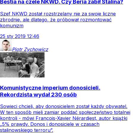
Bestia na czele NKWD. Czy Beria zabił Stalina?
Szef NKWD został rozstrzelany nie za swoje liczne
zbrodnie, ale dlatego, że próbował rozmontować
komunizm
25
sty
2019
12:46
Piotr
Zychowicz
Komunistyczne imperium donosicieli.
Rekordzista wydał 230 osób
Sowieci chcieli, aby donosicielem został każdy obywatel.
W ten sposób mieli zamiar poddać społeczeństwo totalnej
kontroli - mówi François-Xavier Nérardjest, autor książki
„5% prawdy. Donos i donosiciele w czasach
stalinowskiego terroru”.