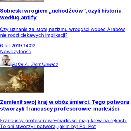
Sobieski wrogiem „uchodźców”, czyli historia
według antify
Czy uznanie za istotę nazizmu wrogości wobec Arabów
nie rodzi ciekawych implikacji?
6
lut
2019
14:02
Nowożytność
Rafał A.
Ziemkiewicz
Zamienił swój kraj w obóz śmierci. Tego potwora
stworzyli francuscy profesorowie-marksiści
Francuscy profesorowie-marksiści mają krew na rękach.
To oni stworzyli potwora, jakim był Pol Pot