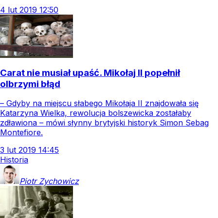
4
lut
2019
12:50
Carat nie musiał upaść. Mikołaj II popełnił
olbrzymi błąd
– Gdyby na miejscu słabego Mikołaja II znajdowała się
Katarzyna Wielka, rewolucja bolszewicka zostałaby
zdławiona – mówi słynny brytyjski historyk Simon Sebag
Montefiore.
3
lut
2019
14:45
Historia
Piotr
Zychowicz