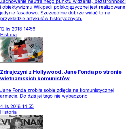
Zachowanie neutralnego punktu widzenia, bezstronności
i obiektywizmu Wikipedii polskojęzycznej jest realizowane
jedynie fasadowo. Szczególnie dobrze widać to na
przykładzie artykułów historycznych.
12
lis
2018
14:56
Historia
Zdrajczyni z Hollywood. Jane Fonda po stronie
wietnamskich komunistów
Jane Fonda zrobiła sobie zdjęcia na komunistycznej
armacie. Do dziś jej tego nie wybaczono
4
lis
2018
14:55
Historia