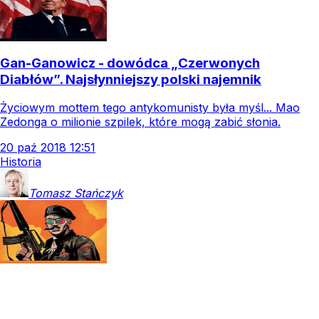
Gan-Ganowicz - dowódca „Czerwonych
Diabłów”. Najsłynniejszy polski najemnik
Życiowym mottem tego antykomunisty była myśl... Mao
Zedonga o milionie szpilek, które mogą zabić słonia.
20
paź
2018
12:51
Historia
Tomasz
Stańczyk