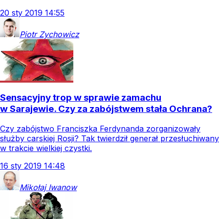
20
sty
2019
14:55
Piotr
Zychowicz
Sensacyjny trop w sprawie zamachu
w Sarajewie. Czy za zabójstwem stała Ochrana?
Czy zabójstwo Franciszka Ferdynanda zorganizowały
służby carskiej Rosji? Tak twierdził generał przesłuchiwany
w trakcie wielkiej czystki.
16
sty
2019
14:48
Mikołaj
Iwanow