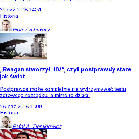
31
paź
2018
14:51
Historia
Piotr
Zychowicz
„Reagan stworzył HIV”, czyli postprawdy stare
jak świat
Postprawda może kompletnie nie wytrzymywać testu
zdrowego rozsądku, a mimo to działa.
28
paź
2018
11:08
Historia
Rafał A.
Ziemkiewicz