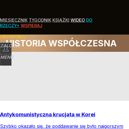
MIESIĘCZNIK
TYGODNIK
KSIĄŻKI
WIDEO
DO
RZECZY+
WSPIERAJ
SUBSKRYBUJ
HISTORIA WSPÓŁCZESNA
ZALOGUJ
MENU
Antykomunistyczna krucjata w Korei
Szybko okazało się, że poddawanie się było najgorszym