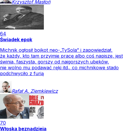
Krzysztof
Masłoń
64
Świadek epok
Michnik ogłosił bojkot neo-„TySola” i zapowiedział,
że każdy, kto tam przyjmie pracę albo coś napisze, jest
świnia, faszysta, gorszy od najgorszych ubeków,
nie wolno mu podawać ręki itd., co michnikowe stado
podchwyciło z furią
Rafał A.
Ziemkiewicz
70
Włoska beznadzieja