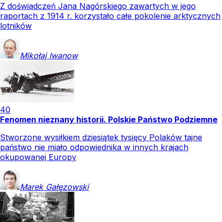
Z doświadczeń Jana Nagórskiego zawartych w jego
raportach z 1914 r. korzystało całe pokolenie arktycznych
lotników
Mikołaj
Iwanow
40
Fenomen nieznany historii. Polskie Państwo Podziemne
Stworzone wysiłkiem dziesiątek tysięcy Polaków tajne
państwo nie miało odpowiednika w innych krajach
okupowanej Europy
Marek
Gałęzowski