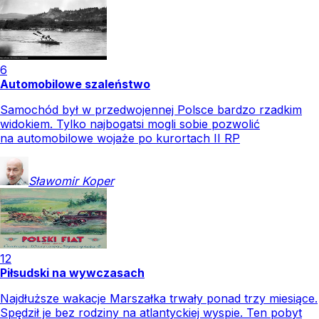
6
Automobilowe szaleństwo
Samochód był w przedwojennej Polsce bardzo rzadkim
widokiem. Tylko najbogatsi mogli sobie pozwolić
na automobilowe wojaże po kurortach II RP
Sławomir
Koper
12
Piłsudski na wywczasach
Najdłuższe wakacje Marszałka trwały ponad trzy miesiące.
Spędził je bez rodziny na atlantyckiej wyspie. Ten pobyt