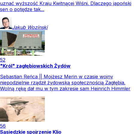
uznać wyższość Kraju Kwitnącej Wiśni. Dlaczego japoński
sen o potędze tak...
Jakub
Wozinski
52
"Król" zagłębiowskich Żydów
Sebastian Reńca || Mojżesz Merin w czasie wojny
niepodzielnie rządził żydowską społecznością Zagłębia.
Wolną rękę dał mu w tym zakresie sam Heinrich Himmler
56
Sąsiedzkie spojrzenie Klio