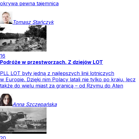
okrywa pewna tajemnica
Tomasz
Stańczyk
16
Podróże w przestworzach. Z dziejów LOT
PLL LOT były jedną z najlepszych linii lotniczych
w Europie. Dzięki nim Polacy latali nie tylko po kraju, lecz
także do wielu miast za granicą – od Rzymu do Aten
Anna
Szczepańska
20