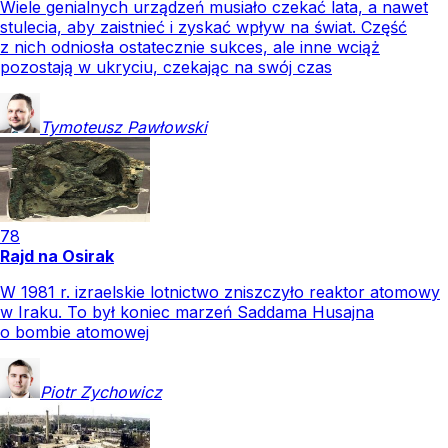
Wiele genialnych urządzeń musiało czekać lata, a nawet
stulecia, aby zaistnieć i zyskać wpływ na świat. Część
z nich odniosła ostatecznie sukces, ale inne wciąż
pozostają w ukryciu, czekając na swój czas
Tymoteusz
Pawłowski
78
Rajd na Osirak
W 1981 r. izraelskie lotnictwo zniszczyło reaktor atomowy
w Iraku. To był koniec marzeń Saddama Husajna
o bombie atomowej
Piotr
Zychowicz