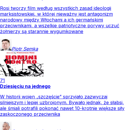
Rosi tworzy film według wszystkich zasad ideologii
marksistowskiej, w której nieważny jest antagonizm
narodowy między Włochami a ich germańskimi
przeciwnikami, a wszelkie patriotyczne porywy uczuć
żołnierzy są starannie wygumkowane
Piotr
Semka
71
Dziesięciu na jednego
W historii wojen „szczęście” sprzyjało zazwyczaj
silniejszym i lepiej uzbrojonym. Bywało jednak, że słabsi,
ale śmiali potrafili pokonać nawet 10-krotnie większe siły
zaskoczonego przeciwnika