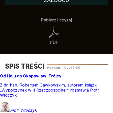
Pobierz i czytaj
PDF
SPIS TREŚCI
WYDANIE
: 7/2025
(149)
Od Helu do Okopów św. Trójcy
Z dr. hab. Robertem Gawkowskim, autorem książki
„Wypoczynek w II Rzeczpospolitej”, rozmawia Piotr
Włoczyk
Piotr
Włoczyk