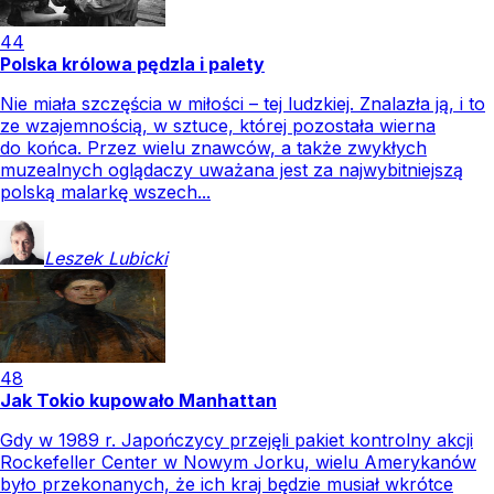
44
Polska królowa pędzla i palety
Nie miała szczęścia w miłości – tej ludzkiej. Znalazła ją, i to
ze wzajemnością, w sztuce, której pozostała wierna
do końca. Przez wielu znawców, a także zwykłych
muzealnych oglądaczy uważana jest za najwybitniejszą
polską malarkę wszech...
Leszek
Lubicki
48
Jak Tokio kupowało Manhattan
Gdy w 1989 r. Japończycy przejęli pakiet kontrolny akcji
Rockefeller Center w Nowym Jorku, wielu Amerykanów
było przekonanych, że ich kraj będzie musiał wkrótce