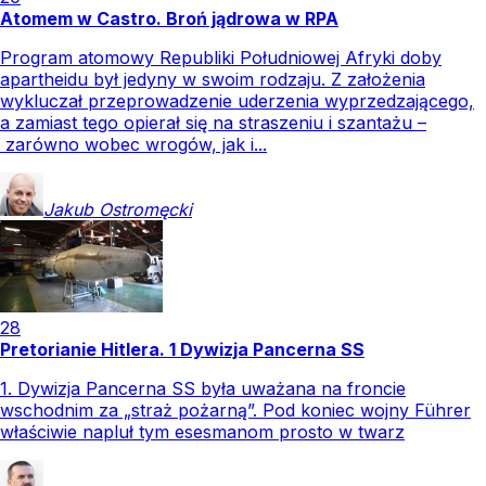
Atomem w Castro. Broń jądrowa w RPA
Program atomowy Republiki Południowej Afryki doby
apartheidu był jedyny w swoim rodzaju. Z założenia
wykluczał przeprowadzenie uderzenia wyprzedzającego,
a zamiast tego opierał się na straszeniu i szantażu –
zarówno wobec wrogów, jak i...
Jakub
Ostromęcki
28
Pretorianie Hitlera. 1 Dywizja Pancerna SS
1. Dywizja Pancerna SS była uważana na froncie
wschodnim za „straż pożarną”. Pod koniec wojny Führer
właściwie napluł tym esesmanom prosto w twarz