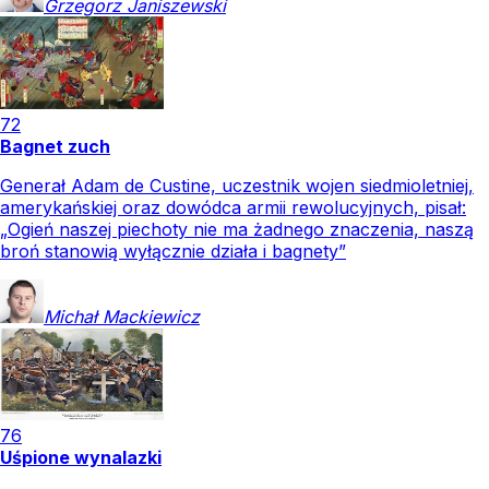
Grzegorz
Janiszewski
72
Bagnet zuch
Generał Adam de Custine, uczestnik wojen siedmioletniej,
amerykańskiej oraz dowódca armii rewolucyjnych, pisał:
„Ogień naszej piechoty nie ma żadnego znaczenia, naszą
broń stanowią wyłącznie działa i bagnety”
Michał
Mackiewicz
76
Uśpione wynalazki