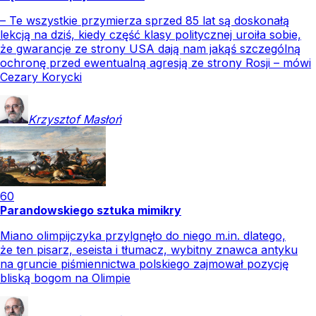
– Te wszystkie przymierza sprzed 85 lat są doskonałą
lekcją na dziś, kiedy część klasy politycznej uroiła sobie,
że gwarancje ze strony USA dają nam jakąś szczególną
ochronę przed ewentualną agresją ze strony Rosji – mówi
Cezary Korycki
Krzysztof
Masłoń
60
Parandowskiego sztuka mimikry
Miano olimpijczyka przylgnęło do niego m.in. dlatego,
że ten pisarz, eseista i tłumacz, wybitny znawca antyku
na gruncie piśmiennictwa polskiego zajmował pozycję
bliską bogom na Olimpie