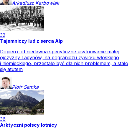
Arkadiusz
Karbowiak
32
Tajemniczy lud z serca Alp
Dopiero od niedawna specyficzne usytuowanie małej
ojczyzny Ladynów, na pograniczu żywiołu włoskiego
i niemieckiego, przestało być dla nich problemem, a stało
się atutem
Piotr
Semka
36
Arktyczni polscy lotnicy