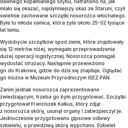
dawnego kopalnianego szybu, natrafiono na, jak
miało się okazać, najsłynniejszy okaz ze Staruni, czyli
świetnie zachowane szczątki nosorożca włochatego.
Była to młoda samica, która żyła około 25-32 tysiące
lat temu.
Wydobycie szczątków spod ziemi, które znajdowały
się 12 metrów niżej, wymagało przeprowadzenia
dużej operacji logistycznej. Nosorożca pomagali
wydostać strażacy. Następnie przewieziono
go do Krakowa, gdzie do dziś się znajduje. Oglądać
go można w Muzeum Przyrodniczym ISEZ PAN.
Zanim jednak nosorożca zaprezentowano
zwiedzającym, trzeba go było przygotować. Szczątki
przygotował Franciszek Kalkus, który zdjął
z nosorożca skórę, usunął organy i zabezpieczył je.
Jednocześnie przygotowano gipsowe odlewy
szkieletu, a prawdziwą skórę wypchano. Szkielet