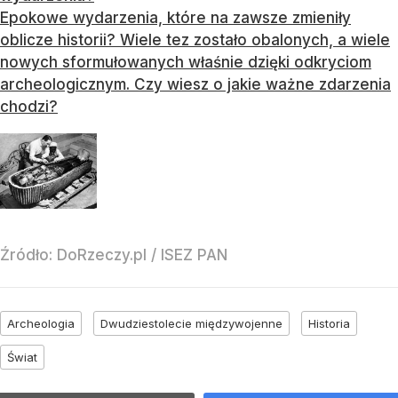
Epokowe wydarzenia, które na zawsze zmieniły
oblicze historii? Wiele tez zostało obalonych, a wiele
nowych sformułowanych właśnie dzięki odkryciom
archeologicznym. Czy wiesz o jakie ważne zdarzenia
chodzi?
Źródło:
DoRzeczy.pl
/
ISEZ PAN
Archeologia
Dwudziestolecie międzywojenne
Historia
Świat