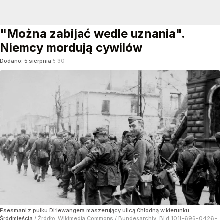
"Można zabijać wedle uznania".
Niemcy mordują cywilów
Dodano:
5
sierpnia
5:30
Esesmani z pułku Dirlewangera maszerujący ulicą Chłodną w kierunku
Śródmieścia
/ Źródło:
Wikimedia Commons
/
Bundesarchiv, Bild 101I-696-0426-