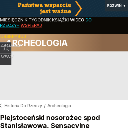
ROZWIŃ
▼
MIESIĘCZNIK
TYGODNIK
KSIĄŻKI
WIDEO
DO
RZECZY+
WSPIERAJ
SUBSKRYBUJ
ARCHEOLOGIA
ZALOGUJ
MENU
Historia Do Rzeczy
/
Archeologia
Plejstoceński nosorożec spod
Stanisławowa. Sensacyjne