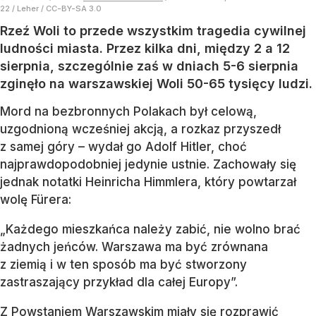
22 / Leher / CC-BY-SA 3.0
Rzeź Woli to przede wszystkim tragedia cywilnej
ludności miasta. Przez kilka dni, między 2 a 12
sierpnia, szczególnie zaś w dniach 5-6 sierpnia
zginęło na warszawskiej Woli 50-65 tysięcy ludzi.
Mord na bezbronnych Polakach był celową,
uzgodnioną wcześniej akcją, a rozkaz przyszedł
z samej góry – wydał go Adolf Hitler, choć
najprawdopodobniej jedynie ustnie. Zachowały się
jednak notatki Heinricha Himmlera, który powtarzał
wolę Fürera:
„Każdego mieszkańca należy zabić, nie wolno brać
żadnych jeńców. Warszawa ma być zrównana
z ziemią i w ten sposób ma być stworzony
zastraszający przykład dla całej Europy”.
Z Powstaniem Warszawskim miały się rozprawić