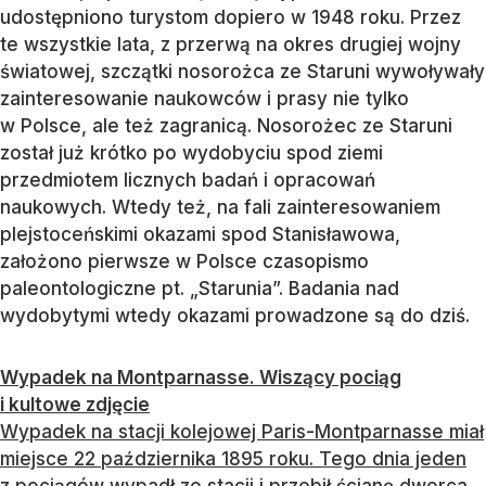
udostępniono turystom dopiero w 1948 roku. Przez
te wszystkie lata, z przerwą na okres drugiej wojny
światowej, szczątki nosorożca ze Staruni wywoływały
zainteresowanie naukowców i prasy nie tylko
w Polsce, ale też zagranicą. Nosorożec ze Staruni
został już krótko po wydobyciu spod ziemi
przedmiotem licznych badań i opracowań
naukowych. Wtedy też, na fali zainteresowaniem
plejstoceńskimi okazami spod Stanisławowa,
założono pierwsze w Polsce czasopismo
paleontologiczne pt. „Starunia”. Badania nad
wydobytymi wtedy okazami prowadzone są do dziś.
Wypadek na Montparnasse. Wiszący pociąg
i kultowe zdjęcie
Wypadek na stacji kolejowej Paris-Montparnasse miał
miejsce 22 października 1895 roku. Tego dnia jeden
z pociągów wypadł ze stacji i przebił ścianę dworca