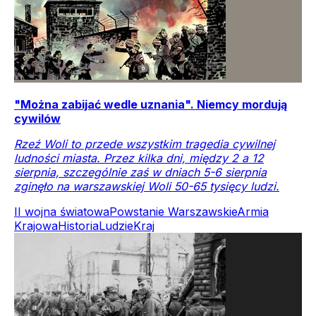
"Można zabijać wedle uznania". Niemcy mordują
cywilów
Rzeź Woli to przede wszystkim tragedia cywilnej
ludności miasta. Przez kilka dni, między 2 a 12
sierpnia, szczególnie zaś w dniach 5-6 sierpnia
zginęło na warszawskiej Woli 50-65 tysięcy ludzi.
II wojna światowa
Powstanie Warszawskie
Armia
Krajowa
Historia
Ludzie
Kraj