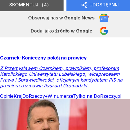
SKOMENTUJ
UDOSTĘPNIJ
4
Obserwuj nas
w
Google News
Dodaj jako
źródło w Google
Czarnek: Konieczny pokój na prawicy
Z Przemysławem Czarnkiem, prawnikiem, profesorem
Katolickiego Uniwersytetu Lubelskiego, wiceprezesem
Prawa i Sprawiedliwości, oficjalnym kandydatem PiS na
premiera rozmawia Ryszard Gromadzki.
Opinie
Kraj
DoRzeczy+
W numerze
Tylko na DoRzeczy.pl