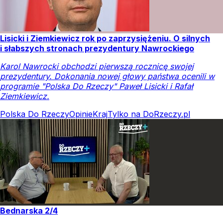
Lisicki i Ziemkiewicz rok po zaprzysiężeniu. O silnych
i słabszych stronach prezydentury Nawrockiego
Karol Nawrocki obchodzi pierwszą rocznicę swojej
prezydentury. Dokonania nowej głowy państwa ocenili w
programie "Polska Do Rzeczy" Paweł Lisicki i Rafał
Ziemkiewicz.
Polska Do Rzeczy
Opinie
Kraj
Tylko na DoRzeczy.pl
Bednarska 2/4