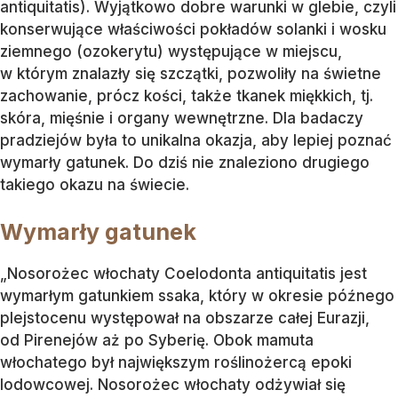
antiquitatis). Wyjątkowo dobre warunki w glebie, czyli
konserwujące właściwości pokładów solanki i wosku
ziemnego (ozokerytu) występujące w miejscu,
w którym znalazły się szczątki, pozwoliły na świetne
zachowanie, prócz kości, także tkanek miękkich, tj.
skóra, mięśnie i organy wewnętrzne. Dla badaczy
pradziejów była to unikalna okazja, aby lepiej poznać
wymarły gatunek. Do dziś nie znaleziono drugiego
takiego okazu na świecie.
Wymarły gatunek
„Nosorożec włochaty Coelodonta antiquitatis jest
wymarłym gatunkiem ssaka, który w okresie późnego
plejstocenu występował na obszarze całej Eurazji,
od Pirenejów aż po Syberię. Obok mamuta
włochatego był największym roślinożercą epoki
lodowcowej. Nosorożec włochaty odżywiał się