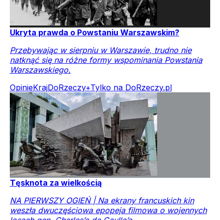
Ukryta prawda o Powstaniu Warszawskim?
Przebywając w sierpniu w Warszawie, trudno nie
natknąć się na różne formy wspominania Powstania
Warszawskiego.
Opinie
Kraj
DoRzeczy+
Tylko na DoRzeczy.pl
Tęsknota za wielkością
NA PIERWSZY OGIEŃ | Na ekrany francuskich kin
weszła dwuczęściowa epopeja filmowa o wojennych
losach gen. Charles’a de Gaulle’a.