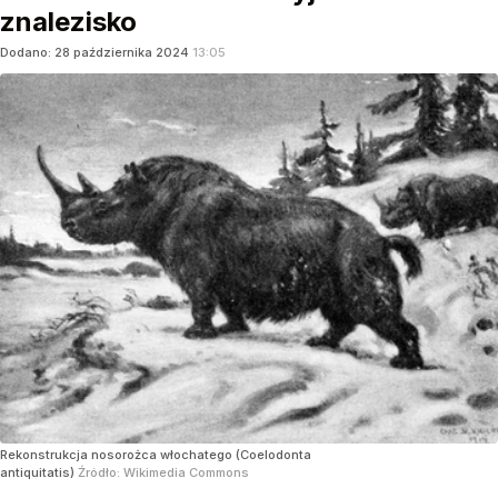
znalezisko
Dodano:
28
października
2024
13:05
Rekonstrukcja nosorożca włochatego (Coelodonta
antiquitatis)
Źródło:
Wikimedia Commons