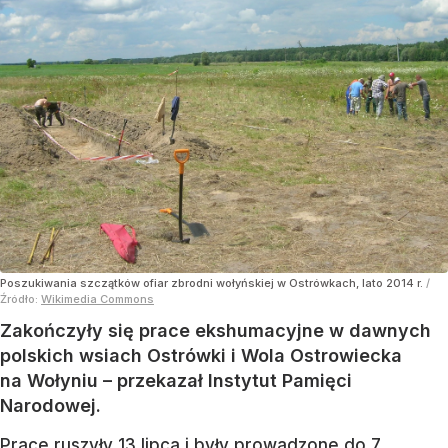
Poszukiwania szczątków ofiar zbrodni wołyńskiej w Ostrówkach, lato 2014 r.
/
Źródło:
Wikimedia Commons
Zakończyły się prace ekshumacyjne w dawnych
polskich wsiach Ostrówki i Wola Ostrowiecka
na Wołyniu – przekazał Instytut Pamięci
Narodowej.
Prace ruszyły 13 lipca i były prowadzone do 7