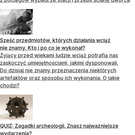
Sześć przedmiotów, których działania wciąż
nie znamy. Kto i po co je wykonał?
Żyjący przed wiekami ludzie wciąż potrafią nas
zaskoczyć umiejętnościami, jakimi dysponowali.
Do dzisiaj nie znamy przeznaczenia niektórych
artefaktów oraz sposobu ich wykonania. O jakie
chodzi?
QUIZ: Zagadki archeologii. Znasz najważniejsze
wydarzenia?