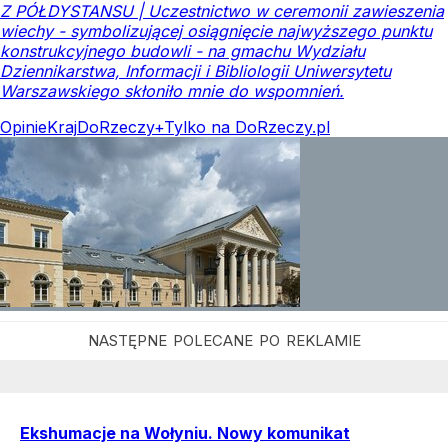
Z PÓŁDYSTANSU | Uczestnictwo w ceremonii zawieszenia
wiechy - symbolizującej osiągnięcie najwyższego punktu
konstrukcyjnego budowli - na gmachu Wydziału
Dziennikarstwa, Informacji i Bibliologii Uniwersytetu
Warszawskiego skłoniło mnie do wspomnień.
Opinie
Kraj
DoRzeczy+
Tylko na DoRzeczy.pl
Ekshumacje na Wołyniu. Nowy komunikat