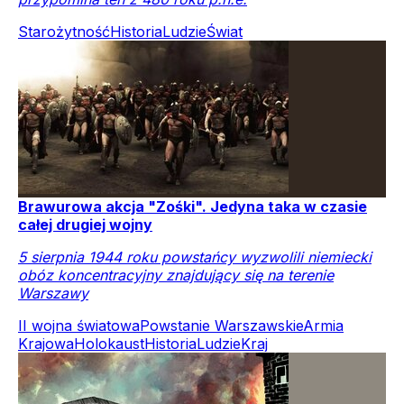
Starożytność
Historia
Ludzie
Świat
Brawurowa akcja "Zośki". Jedyna taka w czasie
całej drugiej wojny
5 sierpnia 1944 roku powstańcy wyzwolili niemiecki
obóz koncentracyjny znajdujący się na terenie
Warszawy
II wojna światowa
Powstanie Warszawskie
Armia
Krajowa
Holokaust
Historia
Ludzie
Kraj