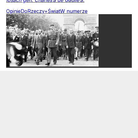
Opinie
DoRzeczy+
Świat
W numerze