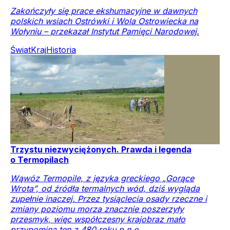
Zakończyły się prace ekshumacyjne w dawnych
polskich wsiach Ostrówki i Wola Ostrowiecka na
Wołyniu – przekazał Instytut Pamięci Narodowej.
Świat
Kraj
Historia
Trzystu niezwyciężonych. Prawda i legenda
o Termopilach
Wąwóz Termopile, z języka greckiego „Gorące
Wrota”, od źródła termalnych wód, dziś wygląda
zupełnie inaczej. Przez tysiąclecia osady rzeczne i
zmiany poziomu morza znacznie poszerzyły
przesmyk, więc współczesny krajobraz mało
przypomina ten z 480 roku p.n.e.