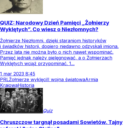
QUIZ: Narodowy Dzień Pamięci „Żołnierzy
Wyklętych”. Co wiesz o Niezłomnych?
Żołnierze Niezłomni, dzięki staraniom historyków
i świadków historii, dopiero niedawno odzyskali imiona.
Przez lata nie można było o nich nawet wspominać.
Pamięć jednak należy pielęgnować, a o Żołnierzach
Wyklętych wciąż przypominać. 1...
1
mar
2023
8:45
PRL
Żołnierze wyklęci
II wojna światowa
Armia
Krajowa
Historia
Quiz
Chruszczow targnął posadami Sowietów. Tajny