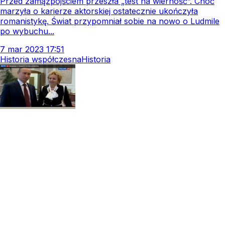
Przed zamążpójściem przeszła „test na wierność”. Choć
marzyła o karierze aktorskiej ostatecznie ukończyła
romanistykę. Świat przypomniał sobie na nowo o Ludmile
po wybuchu...
7
mar
2023
17:51
Historia współczesna
Historia