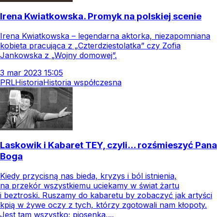
Irena Kwiatkowska. Promyk na polskiej scenie
Irena Kwiatkowska – legendarna aktorka, niezapomniana
kobieta pracująca z „Czterdziestolatka” czy Zofia
Jankowska z „Wojny domowej”.
3
mar
2023
15:05
PRL
Historia
Historia współczesna
Laskowik i Kabaret TEY, czyli... rozśmieszyć Pana
Boga
Kiedy przycisną nas bieda, kryzys i ból istnienia,
na przekór wszystkiemu uciekamy w świat żartu
i beztroski. Ruszamy do kabaretu by zobaczyć jak artyści
kpią w żywe oczy z tych, którzy zgotowali nam kłopoty.
Jest tam wszystko; piosenka,...