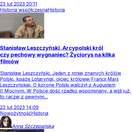
23
lut
2023
20:11
Historia współczesna
Historia
Stanisław Leszczyński. Arcypolski król
czy pechowy wygnaniec? Życiorys na kilka
filmów
Stanisław Leszczyński. Jeden z mniej znanych królów
Polski, książę Lotaryngii, ojciec królowej Francji Marii
Leszczyńskiej. O koronę Polski walczył z Augustem
II Mocnym. W Polsce dość rzadko wspominany, a jeśli już,
to raczej z pewnym...
23
lut
2023
14:09
Nowożytność
Historia
Anna
Szczepańska