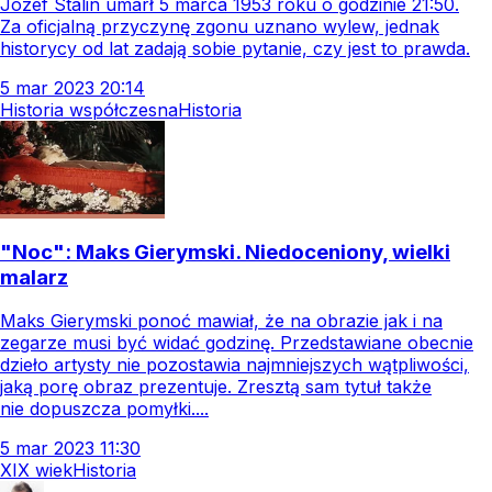
Józef Stalin umarł 5 marca 1953 roku o godzinie 21:50.
Za oficjalną przyczynę zgonu uznano wylew, jednak
historycy od lat zadają sobie pytanie, czy jest to prawda.
5
mar
2023
20:14
Historia współczesna
Historia
"Noc": Maks Gierymski. Niedoceniony, wielki
malarz
Maks Gierymski ponoć mawiał, że na obrazie jak i na
zegarze musi być widać godzinę. Przedstawiane obecnie
dzieło artysty nie pozostawia najmniejszych wątpliwości,
jaką porę obraz prezentuje. Zresztą sam tytuł także
nie dopuszcza pomyłki....
5
mar
2023
11:30
XIX wiek
Historia