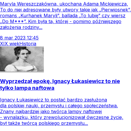
Maryla Wereszczakówna, ukochana Adama Mickiewicza,
To do niej adresowane były utwory takie jak „Pierwiosnek”,
romans „Kurhanek Maryli”, ballada „To lubię” czy wiersz
„Do M***”. Kim była ta, której - pomimo późniejszego
założenia rodziny...
8
mar
2023
12:45
XIX wiek
Historia
Wyprzedzał epokę. Ignacy Łukasiewicz to nie
tylko lampa naftowa
Ignacy Łukasiewicz to postać bardzo zasłużona
dla polskiej nauki, przemysłu i całego społeczeństwa.
Znany najbardziej jako twórca lampy naftowej
- wynalazku, który zrewolucjonizował ówczesne życie,
był także twórcą polskiego przemysłu...