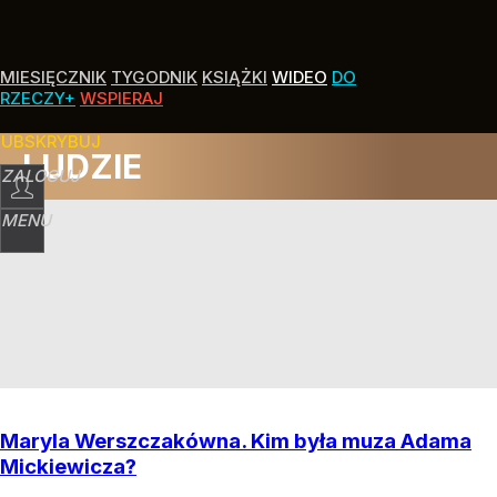
MIESIĘCZNIK
TYGODNIK
KSIĄŻKI
WIDEO
DO
RZECZY+
WSPIERAJ
SUBSKRYBUJ
LUDZIE
ZALOGUJ
MENU
Maryla Werszczakówna. Kim była muza Adama
Mickiewicza?