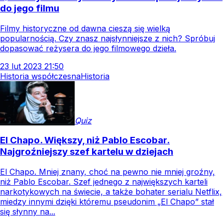
do jego filmu
Filmy historyczne od dawna cieszą się wielką
popularnością. Czy znasz najsłynniejsze z nich? Spróbuj
dopasować reżysera do jego filmowego dzieła.
23
lut
2023
21:50
Historia współczesna
Historia
Quiz
El Chapo. Większy, niż Pablo Escobar.
Najgroźniejszy szef kartelu w dziejach
El Chapo. Mniej znany, choć na pewno nie mniej groźny,
niż Pablo Escobar. Szef jednego z największych karteli
narkotykowych na świecie, a także bohater serialu Netflix,
miedzy innymi dzięki któremu pseudonim „El Chapo” stał
się słynny na...