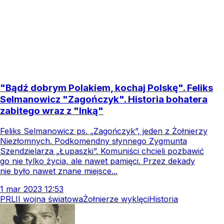
"Bądź dobrym Polakiem, kochaj Polskę". Feliks
Selmanowicz "Zagończyk". Historia bohatera
zabitego wraz z "Inką"
Feliks Selmanowicz ps. „Zagończyk”, jeden z Żołnierzy
Niezłomnych. Podkomendny słynnego Zygmunta
Szendzielarza „Łupaszki”. Komuniści chcieli pozbawić
go nie tylko życia, ale nawet pamięci. Przez dekady
nie było nawet znane miejsce...
1
mar
2023
12:53
PRL
II wojna światowa
Żołnierze wyklęci
Historia