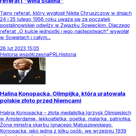
referat i "wina Stalina"
Tajny referat, który wygłosił Nikita Chruszczow w dniach
24 i 25 lutego 1956 roku uważa się za początek
postalinowskiej odwilży w Związku Sowieckim. Dlaczego
referat „O kulcie jednostki i jego następstwach” wywołał
w Sowietach i całym...
28
lut
2023
15:05
Historia współczesna
PRL
Historia
Halina Konopacka. Olimpijka, która uratowała
polskie złoto przed Niemcami
Halina Konopacka – złota medalistka Igrzysk Olimpijskich
w Amsterdamie, lekkoatletka, poetka, malarka, patriotka.
Żona ministra skarbu Ignacego Matuszewskiego.
Konopacka, jako jedna z kilku osób, we wrześniu 1939