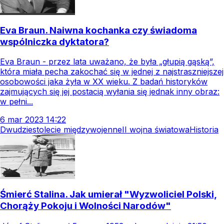
Eva Braun. Naiwna kochanka czy świadoma
wspólniczka dyktatora?
Eva Braun - przez lata uważano, że była „głupią gąską”,
która miała pecha zakochać się w jednej z najstraszniejszej
osobowości jaka żyła w XX wieku. Z badań historyków
zajmujących się jej postacią wyłania się jednak inny obraz:
w pełni...
6
mar
2023
14:22
Dwudziestolecie międzywojenne
II wojna światowa
Historia
Śmierć Stalina. Jak umierał "Wyzwoliciel Polski,
Chorąży Pokoju i Wolności Narodów"