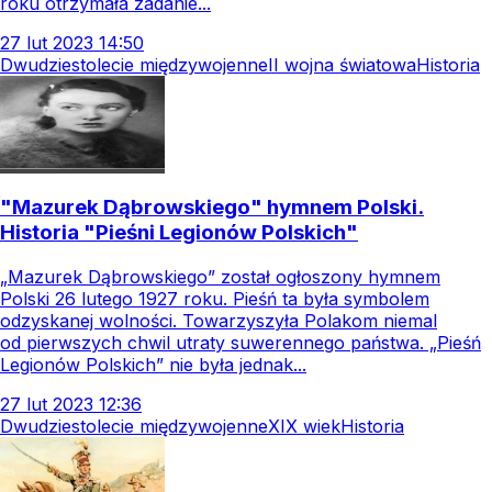
roku otrzymała zadanie...
27
lut
2023
14:50
Dwudziestolecie międzywojenne
II wojna światowa
Historia
"Mazurek Dąbrowskiego" hymnem Polski.
Historia "Pieśni Legionów Polskich"
„Mazurek Dąbrowskiego” został ogłoszony hymnem
Polski 26 lutego 1927 roku. Pieśń ta była symbolem
odzyskanej wolności. Towarzyszyła Polakom niemal
od pierwszych chwil utraty suwerennego państwa. „Pieśń
Legionów Polskich” nie była jednak...
27
lut
2023
12:36
Dwudziestolecie międzywojenne
XIX wiek
Historia