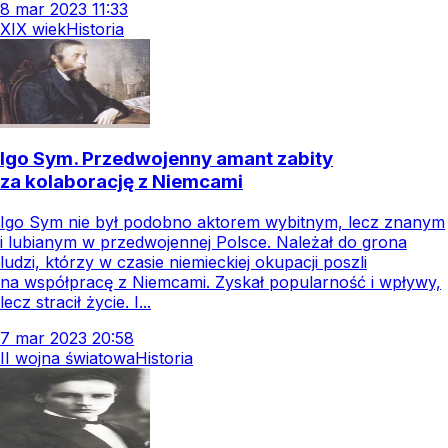
8
mar
2023
11:33
XIX wiek
Historia
Igo Sym. Przedwojenny amant zabity
za kolaborację z Niemcami
Igo Sym nie był podobno aktorem wybitnym, lecz znanym
i lubianym w przedwojennej Polsce. Należał do grona
ludzi, którzy w czasie niemieckiej okupacji poszli
na współpracę z Niemcami. Zyskał popularność i wpływy,
lecz stracił życie. I...
7
mar
2023
20:58
II wojna światowa
Historia