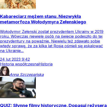
Kabareciarz mężem stanu. Niezwykła
metamorfoza Wołodymyra Zełenskiego
Wołodymyr Zełenski został prezydentem Ukrainy w 2019
roku. Wówczas niewiele osób na świecie podeszło do tej
prezydentury na poważnie. Niewielu też zdawało sobie
wtedy sprawę, że za kilka lat Rosja ośmieli się eskalować
na Ukrainie...
24
lut
2023
9:42
Historia współczesna
Historia
Anna
Szczepańska
QUIZ: Słynne filmy historyczne. Dopasuj reżysera