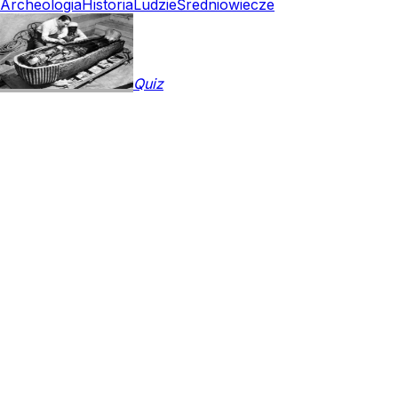
Archeologia
Historia
Ludzie
Średniowiecze
Quiz