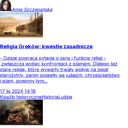
Anna
Szczepańska
Religia Greków: kwestie zasadnicze
- Dzisiaj powraca pytanie o sens i funkcję religii –
zwłaszcza wobec konfrontacji z islamem. Dlatego też
stare religie, które wywarły trwały wpływ na świat
starożytny, zanim pojawiły się judaizm, chrześcijaństwo
i islam, powinny tym...
17
lis
2024
14:18
Książki historyczne
Historia
Ludzie