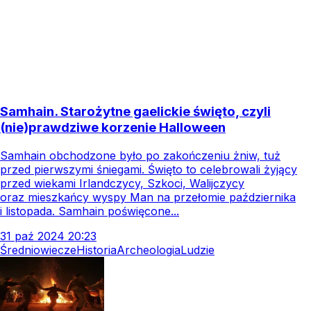
Samhain. Starożytne gaelickie święto, czyli
(nie)prawdziwe korzenie Halloween
Samhain obchodzone było po zakończeniu żniw, tuż
przed pierwszymi śniegami. Święto to celebrowali żyjący
przed wiekami Irlandczycy, Szkoci, Walijczycy
oraz mieszkańcy wyspy Man na przełomie października
i listopada. Samhain poświęcone...
31
paź
2024
20:23
Średniowiecze
Historia
Archeologia
Ludzie