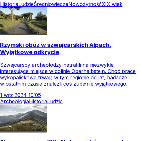
Historia
Ludzie
Średniowiecze
Nowożytność
XIX wiek
Rzymski obóz w szwajcarskich Alpach.
Wyjątkowe odkrycie
Szwajcarscy archeolodzy natrafili na niezwykle
interesujące miejsce w dolinie Oberhalbstein. Choć prace
wykopaliskowe trwają w tym regionie od lat, badacze
w ostatnim czasie znaleźli coś zupełnie wyjątkowego.
1
wrz
2024
19:05
Archeologia
Historia
Ludzie