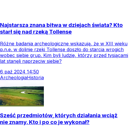
Najstarsza znana bitwa w dziejach świata? Kto
starł się nad rzeką Tollense
Różne badania archeologiczne wskazują, że w XIII wieku
p.n.e. w dolinie rzeki Tollense doszło do starcia wrogich
wobec siebie grup. Kim byli ludzie, którzy przed tysiącami
lat stanęli naprzeciw siebie?
6
paź
2024
14:50
Archeologia
Historia
Sześć przedmiotów, których działania wciąż
nie znamy. Kto i po co je wykonał?