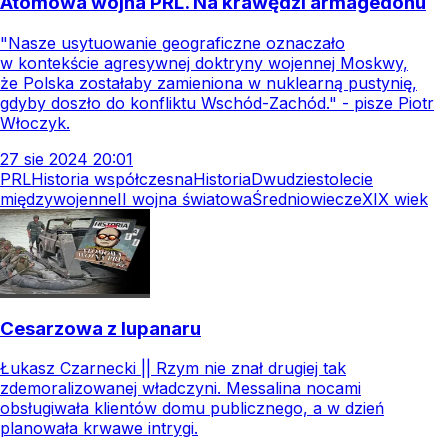
Atomowa wojna PRL. Na krawędzi armagedonu
"Nasze usytuowanie geograficzne oznaczało
w kontekście agresywnej doktryny wojennej Moskwy,
że Polska zostałaby zamieniona w nuklearną pustynię,
gdyby doszło do konfliktu Wschód-Zachód." - pisze Piotr
Włoczyk.
27
sie
2024
20:01
PRL
Historia współczesna
Historia
Dwudziestolecie
międzywojenne
II wojna światowa
Średniowiecze
XIX wiek
Cesarzowa z lupanaru
Łukasz Czarnecki || Rzym nie znał drugiej tak
zdemoralizowanej władczyni. Messalina nocami
obsługiwała klientów domu publicznego, a w dzień
planowała krwawe intrygi.