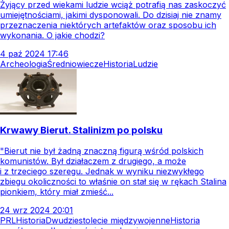
Żyjący przed wiekami ludzie wciąż potrafią nas zaskoczyć
umiejętnościami, jakimi dysponowali. Do dzisiaj nie znamy
przeznaczenia niektórych artefaktów oraz sposobu ich
wykonania. O jakie chodzi?
4
paź
2024
17:46
Archeologia
Średniowiecze
Historia
Ludzie
Krwawy Bierut. Stalinizm po polsku
"Bierut nie był żadną znaczną figurą wśród polskich
komunistów. Był działaczem z drugiego, a może
i z trzeciego szeregu. Jednak w wyniku niezwykłego
zbiegu okoliczności to właśnie on stał się w rękach Stalina
pionkiem, który miał zmieść...
24
wrz
2024
20:01
PRL
Historia
Dwudziestolecie międzywojenne
Historia