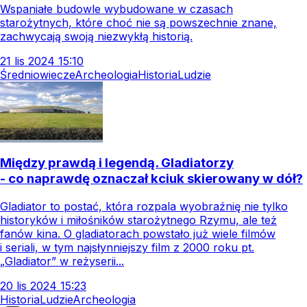
Wspaniałe budowle wybudowane w czasach
starożytnych, które choć nie są powszechnie znane,
zachwycają swoją niezwykłą historią.
21
lis
2024
15:10
Średniowiecze
Archeologia
Historia
Ludzie
Między prawdą i legendą. Gladiatorzy
- co naprawdę oznaczał kciuk skierowany w dół?
Gladiator to postać, która rozpala wyobraźnię nie tylko
historyków i miłośników starożytnego Rzymu, ale też
fanów kina. O gladiatorach powstało już wiele filmów
i seriali, w tym najsłynniejszy film z 2000 roku pt.
„Gladiator” w reżyserii...
20
lis
2024
15:23
Historia
Ludzie
Archeologia