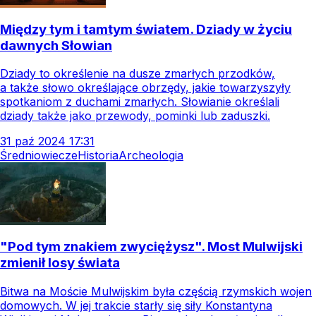
Między tym i tamtym światem. Dziady w życiu
dawnych Słowian
Dziady to określenie na dusze zmarłych przodków,
a także słowo określające obrzędy, jakie towarzyszyły
spotkaniom z duchami zmarłych. Słowianie określali
dziady także jako przewody, pominki lub zaduszki.
31
paź
2024
17:31
Średniowiecze
Historia
Archeologia
"Pod tym znakiem zwyciężysz". Most Mulwijski
zmienił losy świata
Bitwa na Moście Mulwijskim była częścią rzymskich wojen
domowych. W jej trakcie starły się siły Konstantyna