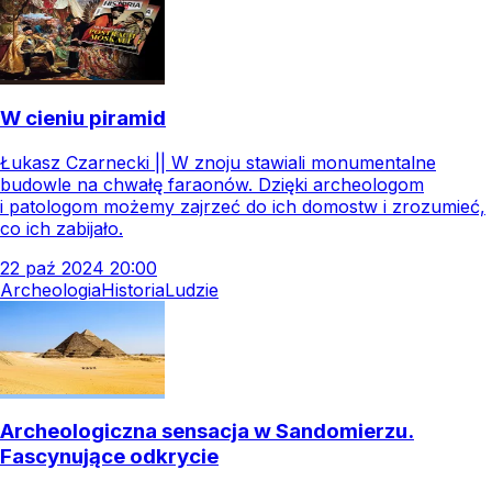
W cieniu piramid
Łukasz Czarnecki || W znoju stawiali monumentalne
budowle na chwałę faraonów. Dzięki archeologom
i patologom możemy zajrzeć do ich domostw i zrozumieć,
co ich zabijało.
22
paź
2024
20:00
Archeologia
Historia
Ludzie
Archeologiczna sensacja w Sandomierzu.
Fascynujące odkrycie