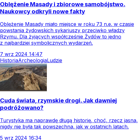
Oblężenie Masady i zbiorowe samobójstwo.
Naukowcy odkryli nowe fakty
Oblężenie Masady miało miejsce w roku 73 n.e. w czasie
powstania żydowskich sykariuszy przeciwko władzy
Rzymu. Dla żyjących współcześnie Żydów to jedno
z najbardziej symbolicznych wydarzeń.
7
wrz
2024
14:47
Historia
Archeologia
Ludzie
Cuda świata, rzymskie drogi. Jak dawniej
podróżowano?
Turystyka ma naprawdę długą historię, choć, rzecz jasna,
nigdy nie była tak powszechna, jak w ostatnich latach.
5
wrz
2024
16:34