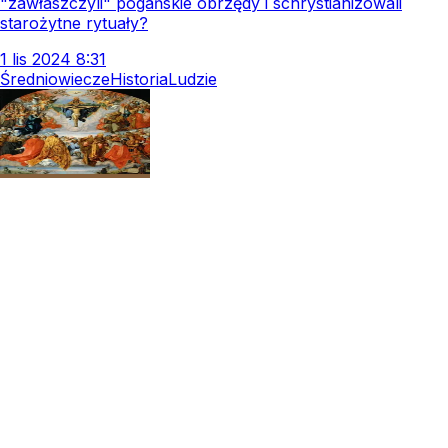
"zawłaszczyli" pogańskie obrzędy i schrystianizowali
starożytne rytuały?
1
lis
2024
8:31
Średniowiecze
Historia
Ludzie