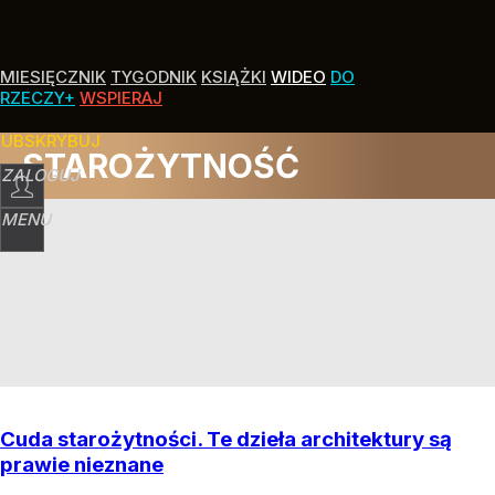
MIESIĘCZNIK
TYGODNIK
KSIĄŻKI
WIDEO
DO
RZECZY+
WSPIERAJ
SUBSKRYBUJ
STAROŻYTNOŚĆ
ZALOGUJ
MENU
Cuda starożytności. Te dzieła architektury są
prawie nieznane