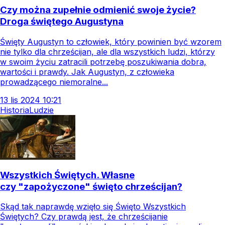
Czy można zupełnie odmienić swoje życie?
Droga świętego Augustyna
Święty Augustyn to człowiek, który powinien być wzorem
nie tylko dla chrześcijan, ale dla wszystkich ludzi, którzy
w swoim życiu zatracili potrzebę poszukiwania dobra,
wartości i prawdy. Jak Augustyn, z człowieka
prowadzącego niemoralne...
13
lis
2024
10:21
Historia
Ludzie
Wszystkich Świętych. Własne
czy "zapożyczone" święto chrześcijan?
Skąd tak naprawdę wzięło się Święto Wszystkich
Świętych? Czy prawdą jest, że chrześcijanie