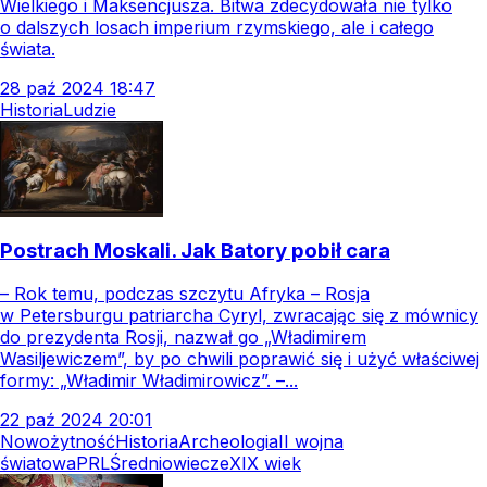
Wielkiego i Maksencjusza. Bitwa zdecydowała nie tylko
o dalszych losach imperium rzymskiego, ale i całego
świata.
28
paź
2024
18:47
Historia
Ludzie
Postrach Moskali. Jak Batory pobił cara
– Rok temu, podczas szczytu Afryka – Rosja
w Petersburgu patriarcha Cyryl, zwracając się z mównicy
do prezydenta Rosji, nazwał go „Władimirem
Wasiljewiczem”, by po chwili poprawić się i użyć właściwej
formy: „Władimir Władimirowicz”. –...
22
paź
2024
20:01
Nowożytność
Historia
Archeologia
II wojna
światowa
PRL
Średniowiecze
XIX wiek