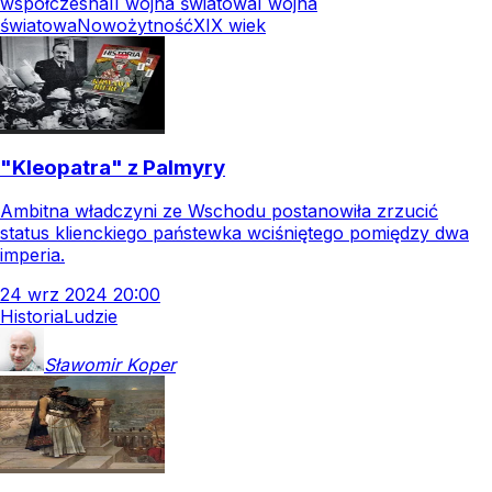
współczesna
II wojna światowa
I wojna
światowa
Nowożytność
XIX wiek
"Kleopatra" z Palmyry
Ambitna władczyni ze Wschodu postanowiła zrzucić
status klienckiego państewka wciśniętego pomiędzy dwa
imperia.
24
wrz
2024
20:00
Historia
Ludzie
Sławomir
Koper