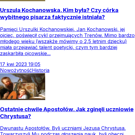
Urszula Kochanowska. Kim była? Czy córka
wybitnego pisarza faktycznie istniała?
Pamięci Urszulki Kochanowskiej, Jan Kochanowski, jej
ojciec, poświęcił cykl przejmujących Trenów. Mimo bardzo
młodego wieku (wszakże mówimy o 2,5 letnim dziecku)
miała przejawiać talent poetycki, czym tym bardziej
zaskarbiła ojcowskie...
17
kwi
2023
19:05
Nowożytność
Historia
Ostatnie chwile Apostołów. Jak zginęli uczniowie
Chrystusa?
Dwunastu Apostołów. Byli uczniami Jezusa Chrystusa.
Towarzyszyli Mu podczas głoszenia nauk, byli obecni