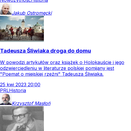
Jakub
Ostromęcki
Tadeusza Śliwiaka droga do domu
W powodzi artykułów oraz książek o Holokauście i jego
odzwierciedleniu w literaturze polskiej pomijany jest
"Poemat o miejskiej rzeźni" Tadeusza Śliwiaka.
25
kwi
2023
20:00
PRL
Historia
Krzysztof
Masłoń