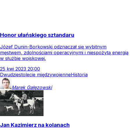
Honor ułańskiego sztandaru
Józef Dunin-Borkowski odznaczał się wybitnym
męstwem, zdolnościami operacyjnymi i niespożytą energią
w służbie wojskowej.
25
kwi
2023
20:00
Dwudziestolecie międzywojenne
Historia
Marek
Gałęzowski
Jan Kazimierz na kolanach