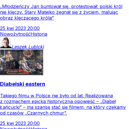
„Młodzieńczy Jan buntował się, protestował: polski król
nie klęczy. Stary Matejko żegnał się z życiem, malując
obraz klęczącego króla”
25
kwi
2023
20:00
Nowożytność
Historia
Leszek
Lubicki
Diabelski eastern
Takiego filmu w Polsce nie było od lat. Realizowana
z rozmachem epicka historyczna opowieść – „Diabeł
Łańcucki” – ma szansę stać się filmem, na który czekamy
od czasów „Czarnych chmur”.
25
kwi
2023
20:00
Nowożytność
Historia