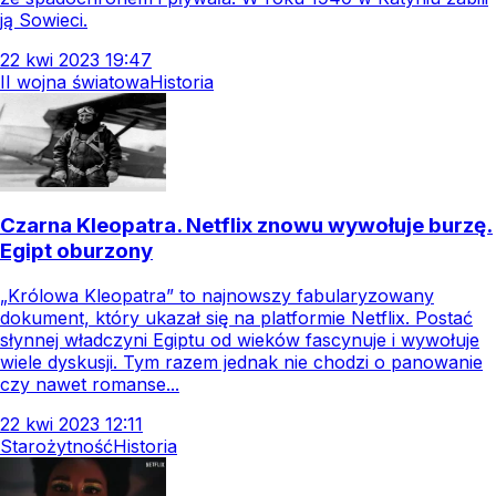
ją Sowieci.
22
kwi
2023
19:47
II wojna światowa
Historia
Czarna Kleopatra. Netflix znowu wywołuje burzę.
Egipt oburzony
„Królowa Kleopatra” to najnowszy fabularyzowany
dokument, który ukazał się na platformie Netflix. Postać
słynnej władczyni Egiptu od wieków fascynuje i wywołuje
wiele dyskusji. Tym razem jednak nie chodzi o panowanie
czy nawet romanse...
22
kwi
2023
12:11
Starożytność
Historia