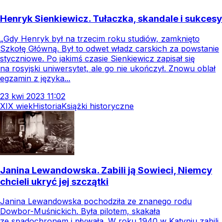
Henryk Sienkiewicz. Tułaczka, skandale i sukcesy
„Gdy Henryk był na trzecim roku studiów, zamknięto
Szkołę Główną. Był to odwet władz carskich za powstanie
styczniowe. Po jakimś czasie Sienkiewicz zapisał się
na rosyjski uniwersytet, ale go nie ukończył. Znowu oblał
egzamin z języka...
23
kwi
2023
11:02
XIX wiek
Historia
Książki historyczne
Janina Lewandowska. Zabili ją Sowieci, Niemcy
chcieli ukryć jej szczątki
Janina Lewandowska pochodziła ze znanego rodu
Dowbor-Muśnickich. Była pilotem, skakała
ze spadochronem i pływała. W roku 1940 w Katyniu zabili