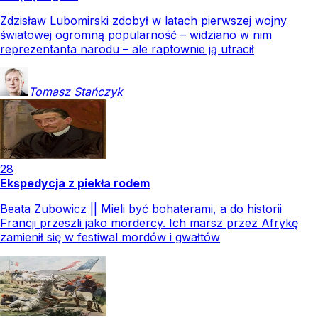
Zdzisław Lubomirski zdobył w latach pierwszej wojny
światowej ogromną popularność – widziano w nim
reprezentanta narodu – ale raptownie ją utracił
Tomasz
Stańczyk
28
Ekspedycja z piekła rodem
Beata Zubowicz || Mieli być bohaterami, a do historii
Francji przeszli jako mordercy. Ich marsz przez Afrykę
zamienił się w festiwal mordów i gwałtów