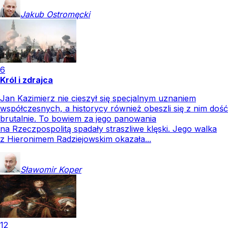
Jakub
Ostromęcki
6
Król i zdrajca
Jan Kazimierz nie cieszył się specjalnym uznaniem
współczesnych, a historycy również obeszli się z nim dość
brutalnie. To bowiem za jego panowania
na Rzeczpospolitą spadały straszliwe klęski. Jego walka
z Hieronimem Radziejowskim okazała...
Sławomir
Koper
12