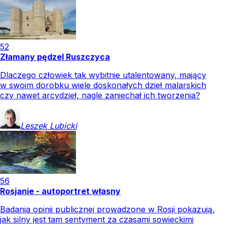
52
Złamany pędzel Ruszczyca
Dlaczego człowiek tak wybitnie utalentowany, mający
w swoim dorobku wiele doskonałych dzieł malarskich
czy nawet arcydzieł, nagle zaniechał ich tworzenia?
Leszek
Lubicki
56
Rosjanie - autoportret własny
Badania opinii publicznej prowadzone w Rosji pokazują,
jak silny jest tam sentyment za czasami sowieckimi