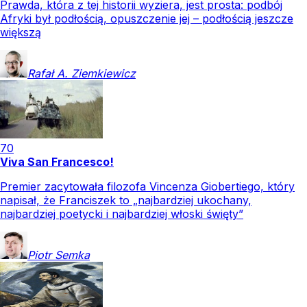
Prawda, która z tej historii wyziera, jest prosta: podbój
Afryki był podłością, opuszczenie jej – podłością jeszcze
większą
Rafał A.
Ziemkiewicz
70
Viva San Francesco!
Premier zacytowała filozofa Vincenza Giobertiego, który
napisał, że Franciszek to „najbardziej ukochany,
najbardziej poetycki i najbardziej włoski święty”
Piotr
Semka