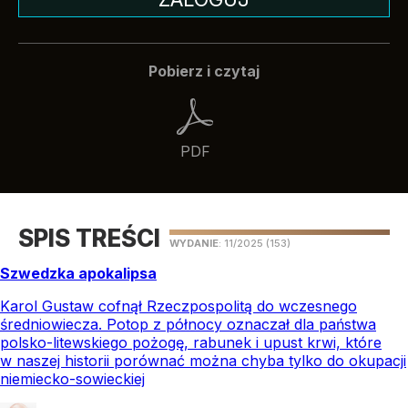
Pobierz i czytaj
PDF
SPIS TREŚCI
WYDANIE
: 11/2025
(153)
Szwedzka apokalipsa
Karol Gustaw cofnął Rzeczpospolitą do wczesnego
średniowiecza. Potop z północy oznaczał dla państwa
polsko-litewskiego pożogę, rabunek i upust krwi, które
w naszej historii porównać można chyba tylko do okupacji
niemiecko-sowieckiej