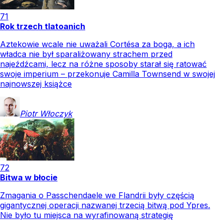
71
Rok trzech tlatoanich
Aztekowie wcale nie uważali Cortésa za boga, a ich
władca nie był sparaliżowany strachem przed
najeźdźcami, lecz na różne sposoby starał się ratować
swoje imperium – przekonuje Camilla Townsend w swojej
najnowszej książce
Piotr
Włoczyk
72
Bitwa w błocie
Zmagania o Passchendaele we Flandrii były częścią
gigantycznej operacji nazwanej trzecią bitwą pod Ypres.
Nie było tu miejsca na wyrafinowaną strategię