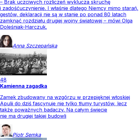
– Brak uczciwych rozliczeń wyklucza skruchę
i zadośćuczynienie. I właśnie dlatego Niemcy mimo starań,
gestów, deklaracji nie są w stanie po ponad 80 latach
zamknąć rozdziału drugiej wojny światowej – mówi Olga
Doleśniak-Harczuk.
Anna
Szczepańska
48
Kamienna zagadka
Zamek zbudowany na wzgórzu w przepięknej włoskiej
Apulii do dziś fascynuje nie tylko tłumy turystów, lecz
także poważnych badaczy. Na całym świecie
nie ma drugiej takiej budowli
Piotr
Semka