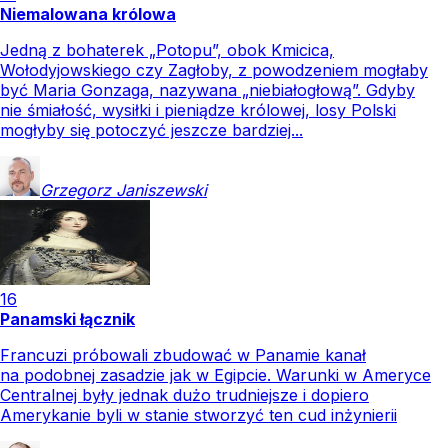
Niemalowana królowa
Jedną z bohaterek „Potopu”, obok Kmicica,
Wołodyjowskiego czy Zagłoby, z powodzeniem mogłaby
być Maria Gonzaga, nazywana „niebiałogłową”. Gdyby
nie śmiałość, wysiłki i pieniądze królowej, losy Polski
mogłyby się potoczyć jeszcze bardziej...
Grzegorz
Janiszewski
16
Panamski łącznik
Francuzi próbowali zbudować w Panamie kanał
na podobnej zasadzie jak w Egipcie. Warunki w Ameryce
Centralnej były jednak dużo trudniejsze i dopiero
Amerykanie byli w stanie stworzyć ten cud inżynierii