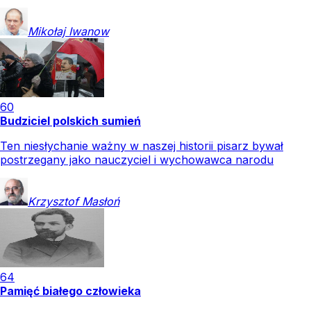
Mikołaj
Iwanow
60
Budziciel polskich sumień
Ten niesłychanie ważny w naszej historii pisarz bywał
postrzegany jako nauczyciel i wychowawca narodu
Krzysztof
Masłoń
64
Pamięć białego człowieka