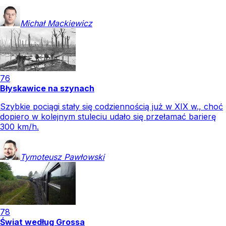
Michał
Mackiewicz
76
Błyskawice na szynach
Szybkie pociągi stały się codziennością już w XIX w., choć
dopiero w kolejnym stuleciu udało się przełamać barierę
300 km/h.
Tymoteusz
Pawłowski
78
Świat według Grossa