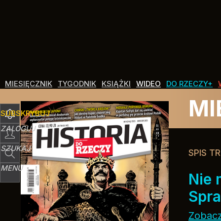
MIESIĘCZNIK
TYGODNIK
KSIĄŻKI
WIDEO
DO RZECZY+
MI
SUBSKRYBUJ
ZALOGUJ
SZUKAJ
SPIS TR
MENU
Nie 
Spra
Zobacz