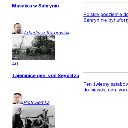
Masakra w Sahryniu
Polskie podziemie d
Sahryń nie był ufor
Arkadiusz
Karbowiak
40
Tajemnice gen. von Seydlitza
Ten świetny sztabowi
do niewoli, gen. von
Piotr
Semka