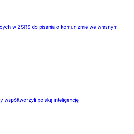
jących w ZSRS do pisania o komunizmie we własnym
zy współtworzyli polską inteligencję