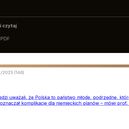
i czytaj
PDF
 4/2025
(146)
iedzi uważali, że Polska to państwo młode, podrzędne, kt
 oznaczał komplikacje dla niemieckich planów – mówi prof.