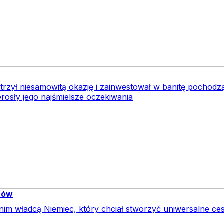
trzył niesamowitą okazję i zainwestował w banitę pochodz
erosły jego najśmielsze oczekiwania
ufów
tnim władcą Niemiec, który chciał stworzyć uniwersalne ce