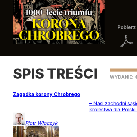
Pobierz 
SPIS TREŚCI
WYDANIE
:
Zagadka korony Chrobrego
– Nasi zachodni sąs
królestwa dla Polski
Piotr
Włoczyk