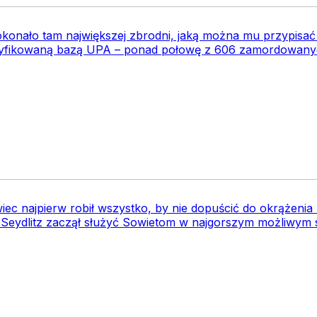
okonało tam największej zbrodni, jaką można mu przypisa
tyfikowaną bazą UPA – ponad połowę z 606 zamordowanych
ec najpierw robił wszystko, by nie dopuścić do okrążenia 
 Seydlitz zaczął służyć Sowietom w najgorszym możliwym sty