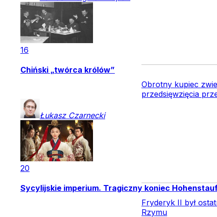
16
Chiński „twórca królów”
Obrotny kupiec zwie
przedsięwzięcia prz
Łukasz
Czarnecki
20
Sycylijskie imperium. Tragiczny koniec Hohensta
Fryderyk II był osta
Rzymu