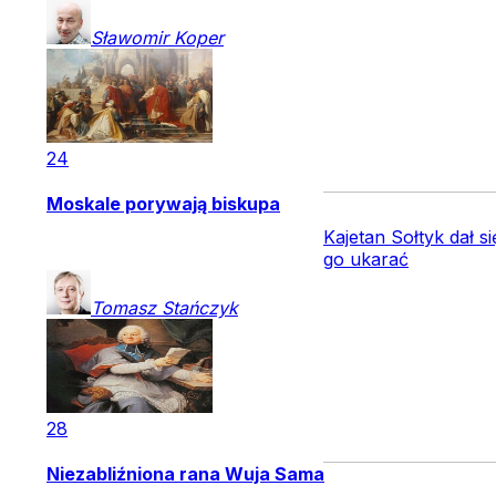
Sławomir
Koper
24
Moskale porywają biskupa
Kajetan Sołtyk dał s
go ukarać
Tomasz
Stańczyk
28
Niezabliźniona rana Wuja Sama