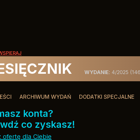
WSPIERAJ
ESIĘCZNIK
WYDANIE
:
4/2025
(146
EŚCI
ARCHIWUM WYDAŃ
DODATKI SPECJALNE
masz konta?
wdź co zyskasz!
 ofertę dla Ciebie