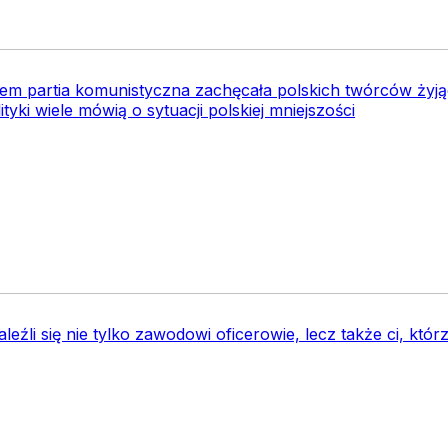
orem partia komunistyczna zachęcała polskich twórców ży
lityki wiele mówią o sytuacji polskiej mniejszości
leźli się nie tylko zawodowi oficerowie, lecz także ci, któr