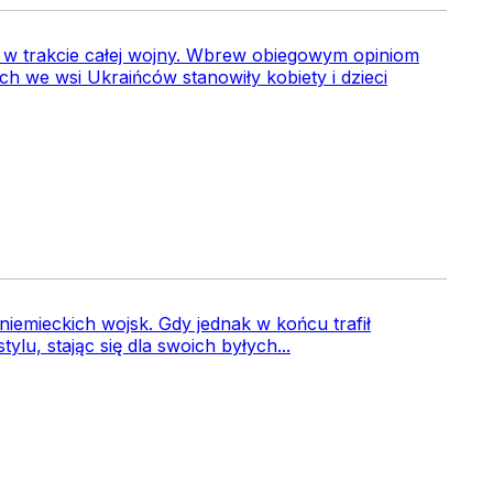
ć w trakcie całej wojny. Wbrew obiegowym opiniom
 we wsi Ukraińców stanowiły kobiety i dzieci
niemieckich wojsk. Gdy jednak w końcu trafił
lu, stając się dla swoich byłych...