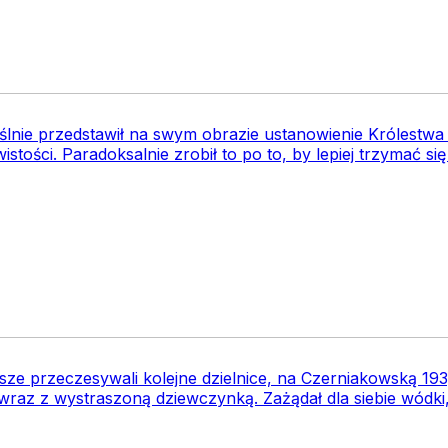
ślnie przedstawił na swym obrazie ustanowienie Królestwa 
istości. Paradoksalnie zrobił to po to, by lepiej trzymać si
sze przeczesywali kolejne dzielnice, na Czerniakowską 193,
az z wystraszoną dziewczynką. Zażądał dla siebie wódki, 