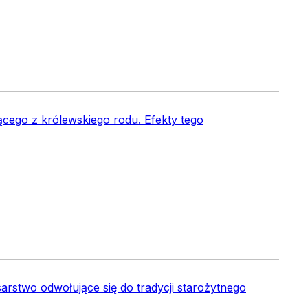
ącego z królewskiego rodu. Efekty tego
sarstwo odwołujące się do tradycji starożytnego