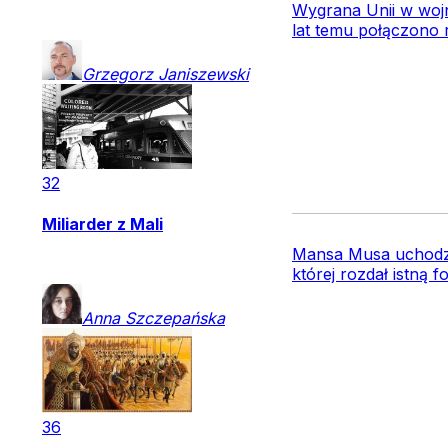
Wygrana Unii w wojn
lat temu połączono r
Grzegorz
Janiszewski
32
Miliarder z Mali
Mansa Musa uchodzi 
której rozdał istną f
Anna
Szczepańska
36