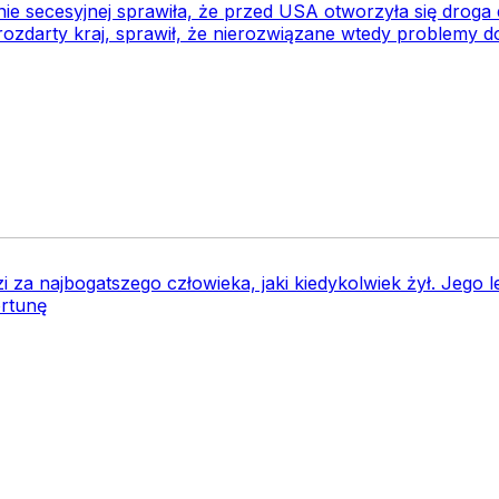
ie secesyjnej sprawiła, że przed USA otworzyła się droga 
ozdarty kraj, sprawił, że nierozwiązane wtedy problemy do 
za najbogatszego człowieka, jaki kiedykolwiek żył. Jego 
ortunę