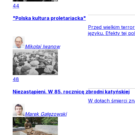
44
"Polska kultura proletariacka"
Przed wielkim terr
języku. Efekty tej po
Mikołaj
Iwanow
48
Niezastąpieni. W 85. rocznicę zbrodni katyńskiej
W dołach śmierci zna
Marek
Gałęzowski