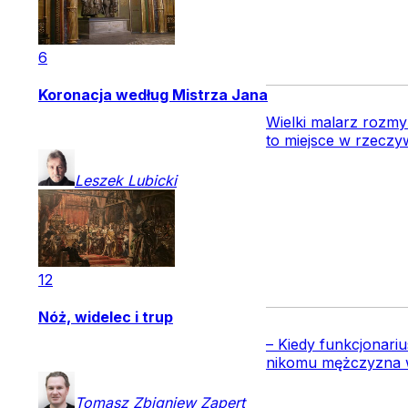
6
Koronacja według Mistrza Jana
Wielki malarz rozmy
to miejsce w rzeczyw
Leszek
Lubicki
12
Nóż, widelec i trup
– Kiedy funkcjonariu
nikomu mężczyzna wr
Tomasz Zbigniew
Zapert